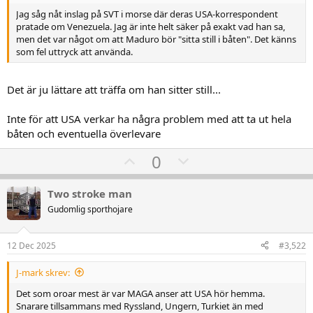
Jag såg nåt inslag på SVT i morse där deras USA-korrespondent
pratade om Venezuela. Jag är inte helt säker på exakt vad han sa,
men det var något om att Maduro bör "sitta still i båten". Det känns
som fel uttryck att använda.
Det är ju lättare att träffa om han sitter still...
Inte för att USA verkar ha några problem med att ta ut hela
båten och eventuella överlevare
U
D
0
p
o
v
w
Two stroke man
o
n
Gudomlig sporthojare
t
v
e
o
12 Dec 2025
#3,522
t
J-mark skrev:
e
Det som oroar mest är var MAGA anser att USA hör hemma.
Snarare tillsammans med Ryssland, Ungern, Turkiet än med