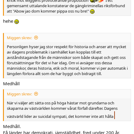
kritik mot Miggens provocerande proposition
I ett
gemensamt uttalande konstaterar de gängkriminellas riksförbund
att "Abow jao dom kommer pippa oss nu bre!"
hehe
Miggen skrev:
Personligen hyser jag stor respekt för historia och anser att mycket
av dagens problematik i samhället kan kopplas till ett
avståndstagande från de människor som både skapat och gett oss
förutsättningar för det vi har idag. Om vi avsäger oss dessa
människor, deras historia, etik och moral, kommer vi per automatik i
längden förlora allt som de har byggt och bidragit till.
Medhåll
Miggen skrev:
När vi väljer att sätta oss på höga hästar mot grundarna och
skaparna av västvärlden kommer vårat förfall därefter. Dagens
västvärld lider av suicidal sympati, det kommer inte att hålla
Medhåll.
Få länder har demokrati, jämställdhet, fred under 200 år,