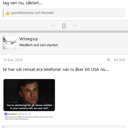
tag sen nu, såklart...
sportbilsentusi
och
Wunder
R
e
U
D
0
a
k
p
o
t
v
w
i
Wiseguy
o
o
n
Medlem nr.8 sen starten
n
t
v
e
r
e
o
13 Dec 2025
#3,526
:
t
Ni har väl rensat era telefoner när ni åker till USA nu...
e