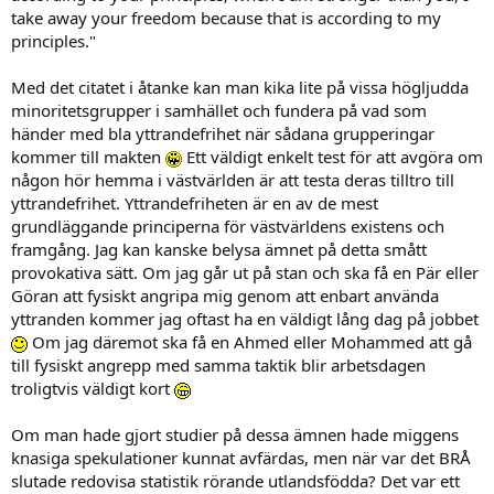
take away your freedom because that is according to my
principles."
Med det citatet i åtanke kan man kika lite på vissa högljudda
minoritetsgrupper i samhället och fundera på vad som
händer med bla yttrandefrihet när sådana grupperingar
kommer till makten
Ett väldigt enkelt test för att avgöra om
någon hör hemma i västvärlden är att testa deras tilltro till
yttrandefrihet. Yttrandefriheten är en av de mest
grundläggande principerna för västvärldens existens och
framgång. Jag kan kanske belysa ämnet på detta smått
provokativa sätt. Om jag går ut på stan och ska få en Pär eller
Göran att fysiskt angripa mig genom att enbart använda
yttranden kommer jag oftast ha en väldigt lång dag på jobbet
Om jag däremot ska få en Ahmed eller Mohammed att gå
till fysiskt angrepp med samma taktik blir arbetsdagen
troligtvis väldigt kort
Om man hade gjort studier på dessa ämnen hade miggens
knasiga spekulationer kunnat avfärdas, men när var det BRÅ
slutade redovisa statistik rörande utlandsfödda? Det var ett