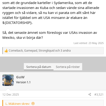
som att de grundade karteller i Sydamerika, som att de
startade invasionen av Kuba och sedan vände sina allierade
ryggen och så vidare, så nu kan vi parata om allt sånt här
istället för tjäbbel om att USA minsann är elakare än
${DICTATORSHIP}.
Så, det senaste ämnet som föreslogs var USAs invasion av
Mexiko, ska vi börja där?
Last edited:
23 May 2025
Comeback
,
Gamepad
,
Strongliquid
och 3 andra
R
e
a
k
Sortera på datum
Sortera på röster
t
i
o
GuW
n
Version 1.1
e
r
:
12 Dec 2025
#3,521
L. Mäkinen skrev: