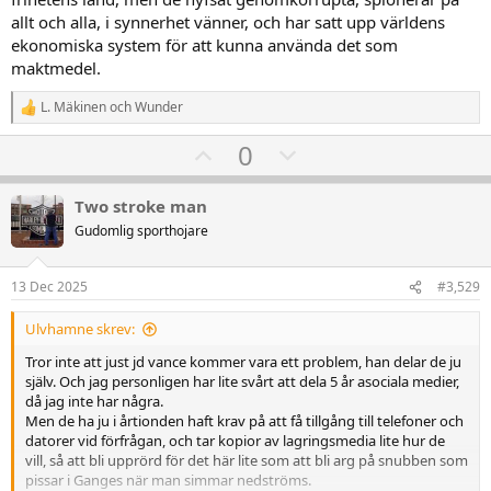
allt och alla, i synnerhet vänner, och har satt upp världens
ekonomiska system för att kunna använda det som
maktmedel.
L. Mäkinen
och
Wunder
R
e
U
D
0
a
k
p
o
t
v
w
i
Two stroke man
o
o
n
Gudomlig sporthojare
n
t
v
e
r
e
o
13 Dec 2025
#3,529
:
t
Ulvhamne skrev:
e
Tror inte att just jd vance kommer vara ett problem, han delar de ju
själv. Och jag personligen har lite svårt att dela 5 år asociala medier,
då jag inte har några.
Men de ha ju i årtionden haft krav på att få tillgång till telefoner och
datorer vid förfrågan, och tar kopior av lagringsmedia lite hur de
vill, så att bli upprörd för det här lite som att bli arg på snubben som
pissar i Ganges när man simmar nedströms.