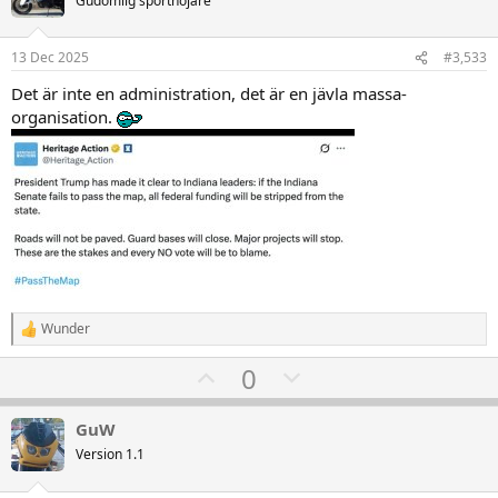
Gudomlig sporthojare
n
t
v
e
r
e
o
:
13 Dec 2025
#3,533
t
Det är inte en administration, det är en jävla massa-
e
organisation.
Wunder
R
e
U
D
0
a
k
p
o
t
v
w
i
GuW
o
o
n
Version 1.1
n
t
v
e
r