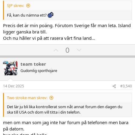
e
SJP skrev:
Få, kan du nämna ett?
Precis det är min poäng. Förutom Sverige får man leta. Island
ligger ganska bra till.
Och nu håller vi på att rasera vårt fina land…
U
D
0
p
o
v
w
team toker
o
n
Gudomlig sporthojare
t
v
e
o
14 Dec 2025
#3,540
t
Two stroke man skrev:
e
Det lär ju bli lika kontrollerat som nåt annat forum den dagen du
ska till USA och dom vill titta i din telefon.
men om man som jag inte har forum på telefonen men bara
på datorn.
hur ska dom då kolla