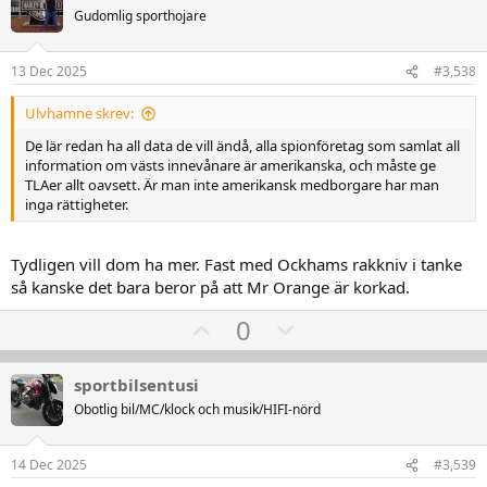
o
o
n
Gudomlig sporthojare
n
t
v
e
r
e
o
13 Dec 2025
#3,538
:
t
Ulvhamne skrev:
e
De lär redan ha all data de vill ändå, alla spionföretag som samlat all
information om västs innevånare är amerikanska, och måste ge
TLAer allt oavsett. Är man inte amerikansk medborgare har man
inga rättigheter.
Tydligen vill dom ha mer. Fast med Ockhams rakkniv i tanke
så kanske det bara beror på att Mr Orange är korkad.
U
D
0
p
o
v
w
sportbilsentusi
o
n
Obotlig bil/MC/klock och musik/HIFI-nörd
t
v
e
o
14 Dec 2025
#3,539
t