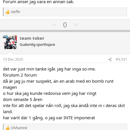
Forum anser jag vara en annan sak.
steffe
R
e
U
D
0
a
k
p
o
t
v
w
i
team toker
o
o
n
Gudomlig sporthojare
n
t
v
e
r
e
o
13 Dec 2025
#3,531
:
t
det var just min tanke igår. jag har inga so-me.
e
förutom 2 forum
då är jag ju mer suspekt, än en arab med en bomb runt
magen
o hur ska jag kunde redovisa vem jag har ringt
dom senaste 5 åren
inte för att det spelar nån roll, jag ska ändå inte in i deras skit
land.
har varit där 1 gång. o jag var INTE imponerat
Ulvhamne
R