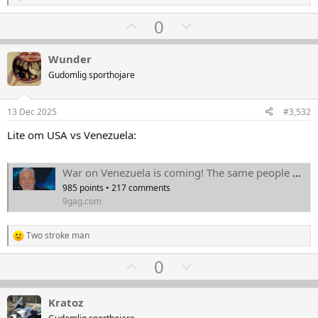
e
U
D
0
a
k
p
o
t
v
w
i
Wunder
o
o
n
Gudomlig sporthojare
n
t
v
e
r
e
o
13 Dec 2025
#3,532
:
t
Lite om USA vs Venezuela:
e
War on Venezuela is coming! The same people who pushed for war on Iraq is pushing this as well! - Video
985 points • 217 comments
9gag.com
Two stroke man
R
e
U
D
0
a
k
p
o
t
v
w
i
Kratoz
o
o
n