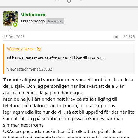
förstör för samhället (förr låste vi aldrig huset och kunde gå överallt
p
o
ensam)
v
w
Ulvhamne
Så hårdhanskarna på dom som inte bidrar, men som skulle KUNNA
o
n
bidra.
Kraschmongo
Personal
Vi ska ha pengar över, till de som inte KAN bidra!
t
v
e
o
13 Dec 2025
#3,528
t
Wiseguy skrev:
e
Ni har väl rensat era telefoner när ni åker till USA nu...
View attachment 523732
Tror inte att just jd vance kommer vara ett problem, han delar
de ju själv. Och jag personligen har lite svårt att dela 5 år
asociala medier, då jag inte har några.
Men de ha ju i årtionden haft krav på att få tillgång till
telefoner och datorer vid förfrågan, och tar kopior av
lagringsmedia lite hur de vill, så att bli upprörd för det här lite
som att bli arg på snubben som pissar i Ganges när man
simmar nedströms.
USAs propagandamaskin har fått folk att tro på att de är
frihetens land, men de hyfsat genomkorrupta, spionerar på