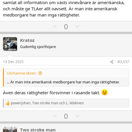
samlat all information om västs innevånare är amerikanska,
och måste ge TLAer allt oavsett. Är man inte amerikansk
medborgare har man inga rättigheter.
U
D
0
p
o
v
w
Kratoz
o
n
Gudomlig sporthojare
t
v
e
o
13 Dec 2025
#3,537
t
Ulvhamne skrev:
e
... Är man inte amerikansk medborgare har man inga rättigheter.
Även deras rättigheter försvinner i rasande takt.
powerjohan
,
Two stroke man
och
L. Mäkinen
R
e
U
D
0
a
k
p
o
t
v
w
i
Two stroke man