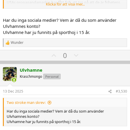
USAs propagandamaskin har fått folk att tro på att de är frihetens
Klicka för att visa mer...
land, men de hyfsat genomkorrupta, spionerar på allt och alla, i
synnerhet vänner, och har satt upp världens ekonomiska system för
att kunna använda det som maktmedel.
Har du inga sociala medier? Vem är då du som använder
Ulvhamnes konto?
Ulvhamne har ju funnits på sporthoj i 15 år.
Wunder
R
e
U
D
0
a
k
p
o
t
v
w
i
Ulvhamne
o
o
n
Kraschmongo
Personal
n
t
v
e
r
e
o
:
13 Dec 2025
#3,530
t
e
Two stroke man skrev:
Har du inga sociala medier? Vem är då du som använder
Ulvhamnes konto?
Ulvhamne har ju funnits på sporthoj i 15 år.