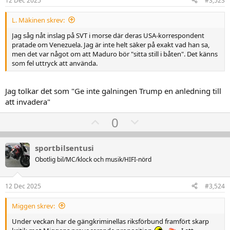
12 Dec 2025
#3,523
:
t
L. Mäkinen skrev:
e
Jag såg nåt inslag på SVT i morse där deras USA-korrespondent
pratade om Venezuela. Jag är inte helt säker på exakt vad han sa,
men det var något om att Maduro bör "sitta still i båten". Det känns
som fel uttryck att använda.
Jag tolkar det som "Ge inte galningen Trump en anledning till
att invadera"
U
D
0
p
o
v
w
sportbilsentusi
o
n
Obotlig bil/MC/klock och musik/HIFI-nörd
t
v
e
o
12 Dec 2025
#3,524
t
e
Miggen skrev:
Under veckan har de gängkriminellas riksförbund framfört skarp