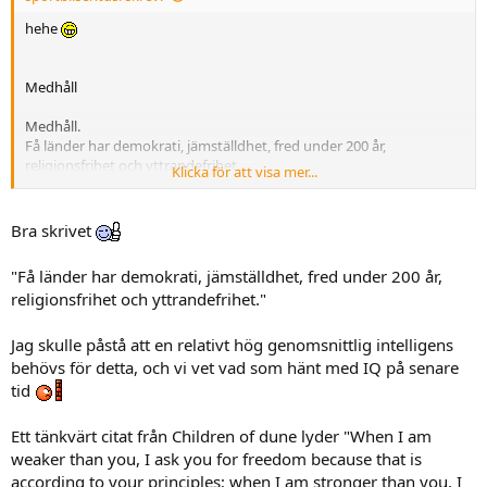
e
hehe
Medhåll
Medhåll.
Få länder har demokrati, jämställdhet, fred under 200 år,
religionsfrihet och yttrandefrihet.
Klicka för att visa mer...
Vi tar hand om de som inte kan bidra (sjuka, handikappade, äldre),
men det bygger på att ALLA som KAN...bidrar.
Nu håller samhällskontraktet på att raseras då det finns alltför stor
Bra skrivet
del av befolkningen som INTE bidrar. Utöver det många som AKTIVT
förstör för samhället (förr låste vi aldrig huset och kunde gå överallt
"Få länder har demokrati, jämställdhet, fred under 200 år,
ensam)
religionsfrihet och yttrandefrihet."
Så hårdhanskarna på dom som inte bidrar, men som skulle KUNNA
bidra.
Vi ska ha pengar över, till de som inte KAN bidra!
Jag skulle påstå att en relativt hög genomsnittlig intelligens
behövs för detta, och vi vet vad som hänt med IQ på senare
tid
Ett tänkvärt citat från Children of dune lyder "When I am
weaker than you, I ask you for freedom because that is
according to your principles; when I am stronger than you, I