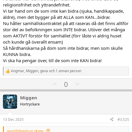
religionsfrihet och yttrandefrihet.
Vi tar hand om de som inte kan bidra (sjuka, handikappade,
äldre), men det bygger på att ALLA som KAN...bidrar.
Nu håller samhällskontraktet på att raseras då det finns alltför
stor del av befolkningen som INTE bidrar. Utöver det många
som AKTIVT förstör för samhället (förr låste vi aldrig huset
och kunde gå överallt ensam)
Så hårdhanskarna på dom som inte bidrar, men som skulle
KUNNA bidra.
Vi ska ha pengar över, till de som inte KAN bidra!
Angmar
,
Miggen
,
geva
och 1 annan person
R
e
U
D
0
a
k
p
o
t
v
w
i
Miggen
o
o
n
Hortryckare
n
t
v
e
r
e
o
13 Dec 2025
#3,525
:
t
sportbilsentusi skrev: