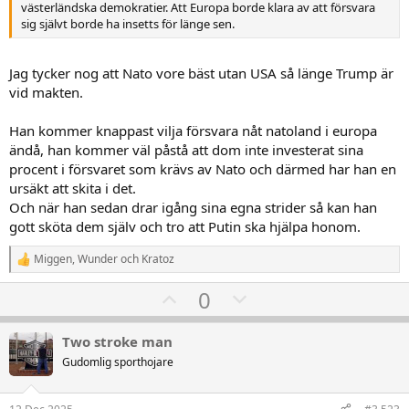
västerländska demokratier. Att Europa borde klara av att försvara
sig självt borde ha insetts för länge sen.
Jag tycker nog att Nato vore bäst utan USA så länge Trump är
vid makten.
Han kommer knappast vilja försvara nåt natoland i europa
ändå, han kommer väl påstå att dom inte investerat sina
procent i försvaret som krävs av Nato och därmed har han en
ursäkt att skita i det.
Och när han sedan drar igång sina egna strider så kan han
gott sköta dem själv och tro att Putin ska hjälpa honom.
Miggen
,
Wunder
och
Kratoz
R
e
U
D
0
a
k
p
o
t
v
w
i
Two stroke man
o
o
n
Gudomlig sporthojare
n
t
v
e
r
e
o