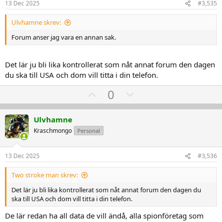
e
o
13 Dec 2025
#3,535
:
t
Ulvhamne skrev:
e
Forum anser jag vara en annan sak.
Det lär ju bli lika kontrollerat som nåt annat forum den dagen
du ska till USA och dom vill titta i din telefon.
U
D
0
p
o
v
w
Ulvhamne
o
n
Kraschmongo
Personal
t
v
e
o
13 Dec 2025
#3,536
t
e
Two stroke man skrev:
Det lär ju bli lika kontrollerat som nåt annat forum den dagen du
ska till USA och dom vill titta i din telefon.
De lär redan ha all data de vill ändå, alla spionföretag som