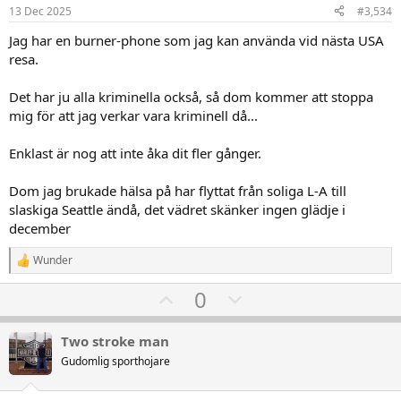
e
o
13 Dec 2025
#3,534
:
t
Jag har en burner-phone som jag kan använda vid nästa USA
e
resa.
Det har ju alla kriminella också, så dom kommer att stoppa
mig för att jag verkar vara kriminell då...
Enklast är nog att inte åka dit fler gånger.
Dom jag brukade hälsa på har flyttat från soliga L-A till
slaskiga Seattle ändå, det vädret skänker ingen glädje i
december
Wunder
R
e
U
D
0
a
k
p
o
t
v
w
i
Two stroke man
o
o
n
Gudomlig sporthojare
n
t
v
e
r