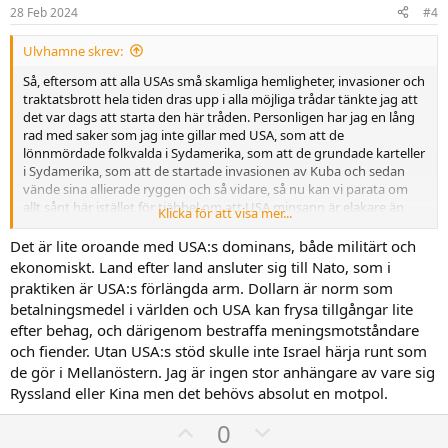
e
o
28 Feb 2024
#4
:
t
Ulvhamne skrev:
e
Så, eftersom att alla USAs små skamliga hemligheter, invasioner och
traktatsbrott hela tiden dras upp i alla möjliga trådar tänkte jag att
det var dags att starta den här tråden. Personligen har jag en lång
rad med saker som jag inte gillar med USA, som att de
lönnmördade folkvalda i Sydamerika, som att de grundade karteller
i Sydamerika, som att de startade invasionen av Kuba och sedan
vände sina allierade ryggen och så vidare, så nu kan vi parata om
allt sånt här istället för tjäbbel om att USA minsann är elakare än
Klicka för att visa mer...
${DICTATORSHIP}.
Det är lite oroande med USA:s dominans, både militärt och
Så, det senaste ämnet som föreslogs var USAs invasion av Mexico,
ekonomiskt. Land efter land ansluter sig till Nato, som i
ska vi börja där?
praktiken är USA:s förlängda arm. Dollarn är norm som
betalningsmedel i världen och USA kan frysa tillgångar lite
efter behag, och därigenom bestraffa meningsmotståndare
och fiender. Utan USA:s stöd skulle inte Israel härja runt som
de gör i Mellanöstern. Jag är ingen stor anhängare av vare sig
Ryssland eller Kina men det behövs absolut en motpol.
U
D
0