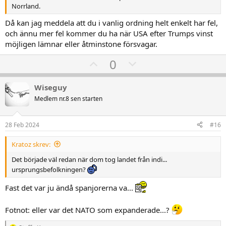
Norrland.
Då kan jag meddela att du i vanlig ordning helt enkelt har fel,
och ännu mer fel kommer du ha när USA efter Trumps vinst
möjligen lämnar eller åtminstone försvagar.
U
D
0
p
o
v
w
Wiseguy
o
n
Medlem nr.8 sen starten
t
v
e
o
28 Feb 2024
#16
t
Kratoz skrev:
e
Det började väl redan när dom tog landet från indi...
ursprungsbefolkningen?
Fast det var ju ändå spanjorerna va...
Fotnot: eller var det NATO som expanderade...?