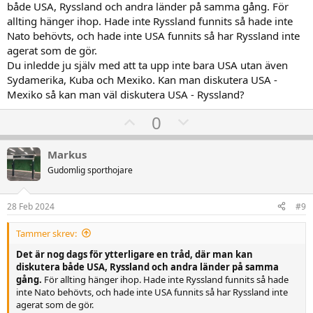
både USA, Ryssland och andra länder på samma gång. För
allting hänger ihop. Hade inte Ryssland funnits så hade inte
Nato behövts, och hade inte USA funnits så har Ryssland inte
agerat som de gör.
Du inledde ju själv med att ta upp inte bara USA utan även
Sydamerika, Kuba och Mexiko. Kan man diskutera USA -
Mexiko så kan man väl diskutera USA - Ryssland?
U
D
0
p
o
v
w
Markus
o
n
Gudomlig sporthojare
t
v
e
o
28 Feb 2024
#9
t
Tammer skrev:
e
Det är nog dags för ytterligare en tråd, där man kan
diskutera både USA, Ryssland och andra länder på samma
gång.
För allting hänger ihop. Hade inte Ryssland funnits så hade
inte Nato behövts, och hade inte USA funnits så har Ryssland inte
agerat som de gör.