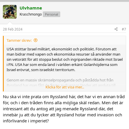
p
o
v
w
Ulvhamne
o
n
Kraschmongo
Personal
t
v
e
o
28 Feb 2024
#7
t
Tammer skrev:
e
USA stöttar Israel militärt, ekonomiskt och politiskt. Förutom att
man bidrar med vapen och ekonomiska resurser så använder man
sin vetorätt för att stoppa beslut och ingripanden riktade mot Israel
i FN. USA har som enda land i världen erkänt Golanhöjderna som
Israel erövrat, som israeliskt territorium.
Genom en massiv skrämselpropaganda och påstådda hot från
Ryssland har man fått de flesta av Europas länder att ansluta till
Klicka för att visa mer...
Nato. I Sverige har vi överösts med "information" om att kriget
snart kan komma, och vilket farligt och aggressivt land Ryssland är.
Nu ska vi inte prata om Ryssland här, det har vi en annan tråd
Vi har från "säkra källor" fått veta att Putin vill lägga under sig hela
för, och i den tråden finns alla möjliga skäl redan. Men det är
Europa. Det hjälper till att få opinionen att väga över till fördel för
intressant att du antog att jag menade Ryssland där, det
Nato.
innebär ju att du tycker att Ryssland hotar med invasion och
I själv verket ligger Ryssland kvar där det alltid legat, medan
införlivande i imperiet?
däremot Nato växer och växer. Så vem är det som är på frammarsch
egentligen..?