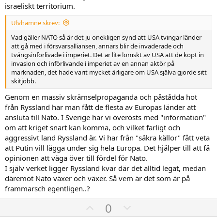
israeliskt territorium.
Ulvhamne skrev:
Vad gäller NATO så är det ju onekligen synd att USA tvingar länder
att gå med i försvarsalliansen, annars blir de invaderade och
tvångsinförlivade i imperiet. Det är lite lömskt av USA att de köpt in
invasion och införlivande i imperiet av en annan aktör på
marknaden, det hade varit mycket ärligare om USA själva gjorde sitt
skitjobb.
Genom en massiv skrämselpropaganda och påstådda hot
från Ryssland har man fått de flesta av Europas länder att
ansluta till Nato. I Sverige har vi överösts med "information"
om att kriget snart kan komma, och vilket farligt och
aggressivt land Ryssland är. Vi har från "säkra källor" fått veta
att Putin vill lägga under sig hela Europa. Det hjälper till att få
opinionen att väga över till fördel för Nato.
I själv verket ligger Ryssland kvar där det alltid legat, medan
däremot Nato växer och växer. Så vem är det som är på
frammarsch egentligen..?
U
D
0