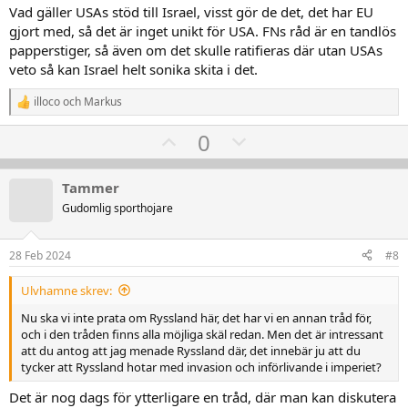
Vad gäller USAs stöd till Israel, visst gör de det, det har EU
gjort med, så det är inget unikt för USA. FNs råd är en tandlös
papperstiger, så även om det skulle ratifieras där utan USAs
veto så kan Israel helt sonika skita i det.
illoco
och
Markus
R
e
U
D
0
a
k
p
o
t
v
w
i
Tammer
o
o
n
Gudomlig sporthojare
n
t
v
e
r
e
o
:
28 Feb 2024
#8
t
e
Ulvhamne skrev:
Nu ska vi inte prata om Ryssland här, det har vi en annan tråd för,
och i den tråden finns alla möjliga skäl redan. Men det är intressant
att du antog att jag menade Ryssland där, det innebär ju att du
tycker att Ryssland hotar med invasion och införlivande i imperiet?
Det är nog dags för ytterligare en tråd, där man kan diskutera