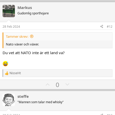
p
o
v
w
Markus
o
n
Gudomlig sporthojare
t
v
e
o
28 Feb 2024
#12
t
Tammer skrev:
e
Nato växer och växer.
Du vet att NATO inte är ett land va?
NisseHt
R
e
U
D
0
a
k
p
o
t
v
w
i
steffe
o
o
n
"Mannen som talar med whisky"
n
t
v
e
r
e
o