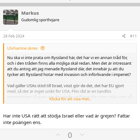
p
o
v
w
Markus
o
n
Gudomlig sporthojare
t
v
e
o
28 Feb 2024
#11
t
e
Ulvhamne skrev:
Nu ska vi inte prata om Ryssland här, det har vi en annan tråd för,
och i den tråden finns alla möjliga skäl redan. Men det är intressant
att du antog att jag menade Ryssland där, det innebär ju att du
tycker att Ryssland hotar med invasion och införlivande i imperiet?
Vad gäller USAs stöd till Israel, visst gör de det, det har EU gjort
med, så det är inget unikt för USA. FNs råd är en tandlös
papperstiger, så även om det skulle ratifieras där utan USAs veto så
Klicka för att visa mer...
kan Israel helt sonika skita i det.
Har inte USA rätt att stödja Israel eller vad är grejen? Fattar
inte poängen ens.
U
D
0