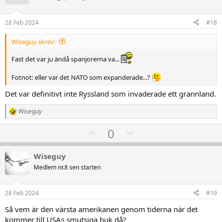
t
v
e
r
e
o
28 Feb 2024
#18
:
t
Wiseguy skrev:
e
Fast det var ju ändå spanjorerna va...
Fotnot: eller var det NATO som expanderade...?
Det var definitivt inte Ryssland som invaderade ett grannland.
Wiseguy
R
e
U
D
0
a
k
p
o
t
v
w
i
Wiseguy
o
o
n
Medlem nr.8 sen starten
n
t
v
e
r
e
o
28 Feb 2024
#19
:
t
Så vem är den värsta amerikanen genom tiderna när det
e
kommer till USAs smutsiga buk då?