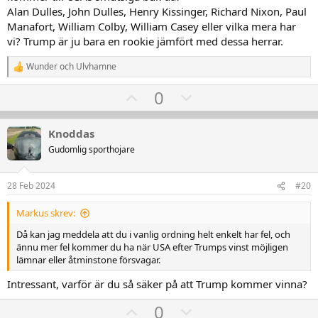
Alan Dulles, John Dulles, Henry Kissinger, Richard Nixon, Paul
Manafort, William Colby, William Casey eller vilka mera har
vi? Trump är ju bara en rookie jämfört med dessa herrar.
Wunder
och
Ulvhamne
R
e
U
D
0
a
k
p
o
t
v
w
i
Knoddas
o
o
n
Gudomlig sporthojare
n
t
v
e
r
e
o
:
28 Feb 2024
#20
t
e
Markus skrev:
Då kan jag meddela att du i vanlig ordning helt enkelt har fel, och
ännu mer fel kommer du ha när USA efter Trumps vinst möjligen
lämnar eller åtminstone försvagar.
Intressant, varför är du så säker på att Trump kommer vinna?
U
D
0