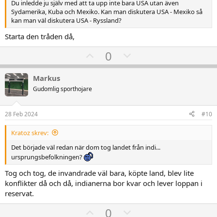
Du inledde ju själv med att ta upp inte bara USA utan även
Sydamerika, Kuba och Mexiko. Kan man diskutera USA - Mexiko så
kan man väl diskutera USA - Ryssland?
Starta den tråden då,
U
D
0
p
o
v
w
Markus
o
n
Gudomlig sporthojare
t
v
e
o
28 Feb 2024
#10
t
Kratoz skrev:
e
Det började väl redan när dom tog landet från indi...
ursprungsbefolkningen?
Tog och tog, de invandrade väl bara, köpte land, blev lite
konflikter då och då, indianerna bor kvar och lever loppan i
reservat.
U
D
0