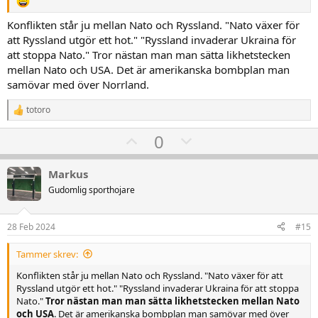
Konflikten står ju mellan Nato och Ryssland. "Nato växer för
att Ryssland utgör ett hot." "Ryssland invaderar Ukraina för
att stoppa Nato." Tror nästan man man sätta likhetstecken
mellan Nato och USA. Det är amerikanska bombplan man
samövar med över Norrland.
totoro
R
e
U
D
0
a
k
p
o
t
v
w
i
Markus
o
o
n
Gudomlig sporthojare
n
t
v
e
r
e
o
28 Feb 2024
#15
:
t
Tammer skrev:
e
Konflikten står ju mellan Nato och Ryssland. "Nato växer för att
Ryssland utgör ett hot." "Ryssland invaderar Ukraina för att stoppa
Nato."
Tror nästan man man sätta likhetstecken mellan Nato
och USA
. Det är amerikanska bombplan man samövar med över