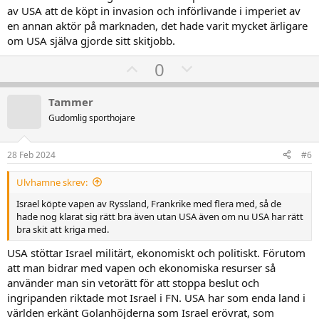
av USA att de köpt in invasion och införlivande i imperiet av
en annan aktör på marknaden, det hade varit mycket ärligare
om USA själva gjorde sitt skitjobb.
U
D
0
p
o
v
w
Tammer
o
n
Gudomlig sporthojare
t
v
e
o
28 Feb 2024
#6
t
Ulvhamne skrev:
e
Israel köpte vapen av Ryssland, Frankrike med flera med, så de
hade nog klarat sig rätt bra även utan USA även om nu USA har rätt
bra skit att kriga med.
USA stöttar Israel militärt, ekonomiskt och politiskt. Förutom
att man bidrar med vapen och ekonomiska resurser så
använder man sin vetorätt för att stoppa beslut och
ingripanden riktade mot Israel i FN. USA har som enda land i
världen erkänt Golanhöjderna som Israel erövrat, som