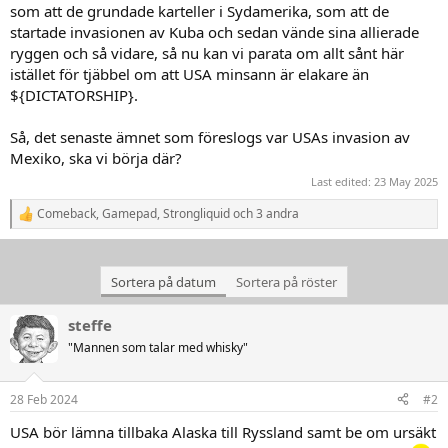
som att de grundade karteller i Sydamerika, som att de
startade invasionen av Kuba och sedan vände sina allierade
ryggen och så vidare, så nu kan vi parata om allt sånt här
istället för tjäbbel om att USA minsann är elakare än
${DICTATORSHIP}.
Så, det senaste ämnet som föreslogs var USAs invasion av
Mexiko, ska vi börja där?
Last edited:
23 May 2025
Comeback
,
Gamepad
,
Strongliquid
och 3 andra
R
e
a
k
Sortera på datum
Sortera på röster
t
i
o
steffe
n
"Mannen som talar med whisky"
e
r
:
28 Feb 2024
#2
USA bör lämna tillbaka Alaska till Ryssland samt be om ursäkt