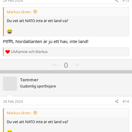
28 Feb 2024
#13
:
t
Markus skrev:
e
Du vet att NATO inte är ett land va?
Ptffft, Nordatlanten är ju ett hav, inte land!
Ulvhamne
och
Markus
R
e
U
D
0
a
k
p
o
t
v
w
i
Tammer
o
o
n
Gudomlig sporthojare
n
t
v
e
r
e
o
:
28 Feb 2024
#14
t
e
Markus skrev:
Du vet att NATO inte är ett land va?