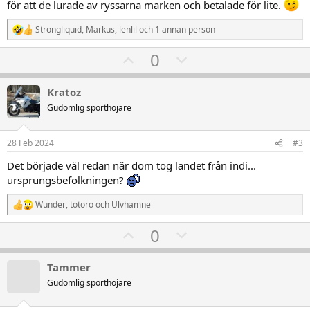
för att de lurade av ryssarna marken och betalade för lite.
Strongliquid
,
Markus
,
lenlil
och 1 annan person
R
e
U
D
0
a
k
p
o
t
v
w
i
Kratoz
o
o
n
Gudomlig sporthojare
n
t
v
e
r
e
o
28 Feb 2024
#3
:
t
Det började väl redan när dom tog landet från indi...
e
ursprungsbefolkningen?
Wunder
,
totoro
och
Ulvhamne
R
e
U
D
0
a
k
p
o
t
v
w
i
Tammer
o
o
n
Gudomlig sporthojare
n
t
v
e
r