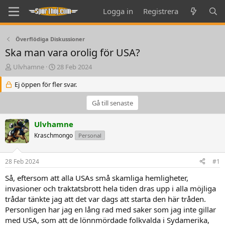
Logga in
Registrera
Överflödiga Diskussioner
Ska man vara orolig för USA?
T
S
Ulvhamne
28 Feb 2024
h
t
r
Ej öppen för fler svar.
a
e
r
a
t
Gå till senaste
d
d
s
a
Ulvhamne
t
t
Kraschmongo
Personal
a
e
r
t
28 Feb 2024
#1
e
r
Så, eftersom att alla USAs små skamliga hemligheter,
invasioner och traktatsbrott hela tiden dras upp i alla möjliga
trådar tänkte jag att det var dags att starta den här tråden.
Personligen har jag en lång rad med saker som jag inte gillar
med USA, som att de lönnmördade folkvalda i Sydamerika,