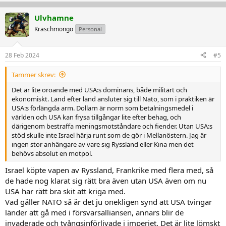
p
o
v
w
Ulvhamne
o
n
Kraschmongo
Personal
t
v
e
o
28 Feb 2024
#5
t
e
Tammer skrev:
Det är lite oroande med USA:s dominans, både militärt och
ekonomiskt. Land efter land ansluter sig till Nato, som i praktiken är
USA:s förlängda arm. Dollarn är norm som betalningsmedel i
världen och USA kan frysa tillgångar lite efter behag, och
därigenom bestraffa meningsmotståndare och fiender. Utan USA:s
stöd skulle inte Israel härja runt som de gör i Mellanöstern. Jag är
ingen stor anhängare av vare sig Ryssland eller Kina men det
behövs absolut en motpol.
Israel köpte vapen av Ryssland, Frankrike med flera med, så
de hade nog klarat sig rätt bra även utan USA även om nu
USA har rätt bra skit att kriga med.
Vad gäller NATO så är det ju onekligen synd att USA tvingar
länder att gå med i försvarsalliansen, annars blir de
invaderade och tvångsinförlivade i imperiet. Det är lite lömskt