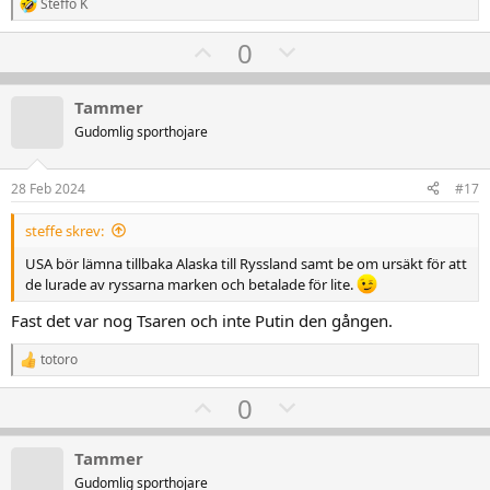
Steffo K
R
e
U
D
0
a
k
p
o
t
v
w
i
Tammer
o
o
n
Gudomlig sporthojare
n
t
v
e
r
e
o
:
28 Feb 2024
#17
t
e
steffe skrev:
USA bör lämna tillbaka Alaska till Ryssland samt be om ursäkt för att
de lurade av ryssarna marken och betalade för lite.
Fast det var nog Tsaren och inte Putin den gången.
totoro
R
e
U
D
0
a
k
p
o
t
v
w
i
Tammer
o
o
n
Gudomlig sporthojare
n