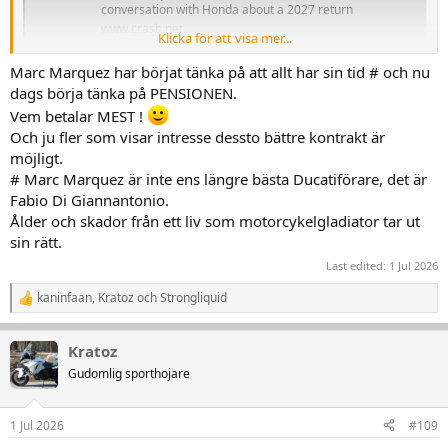
conversation with Honda about a 2027 return
www.crash.net
Klicka för att visa mer...
Marc Marquez har börjat tänka på att allt har sin tid # och nu
dags börja tänka på PENSIONEN.
Vem betalar MEST !
Och ju fler som visar intresse dessto bättre kontrakt är
möjligt.
# Marc Marquez är inte ens längre bästa Ducatiförare, det är
Fabio Di Giannantonio.
Ålder och skador från ett liv som motorcykelgladiator tar ut
sin rätt.
Last edited:
1 Jul 2026
kaninfaan
,
Kratoz
och
Strongliquid
R
e
a
Kratoz
k
t
Gudomlig sporthojare
i
o
n
1 Jul 2026
#109
e