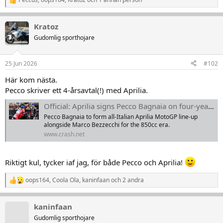
R
e
a
Kratoz
k
t
Gudomlig sporthojare
i
o
n
25 Jun 2026
#102
e
r
Här kom nästa.
:
Pecco skriver ett 4-årsavtal(!) med Aprilia.
Official: Aprilia signs Pecco Bagnaia on four-year MotoGP contract
Pecco Bagnaia to form all-Italian Aprilia MotoGP line-up
alongside Marco Bezzecchi for the 850cc era.
www.crash.net
Riktigt kul, tycker iaf jag, för både Pecco och Aprilia!
oops164
,
Coola Ola
,
kaninfaan
och 2 andra
R
e
a
kaninfaan
k
t
Gudomlig sporthojare
i