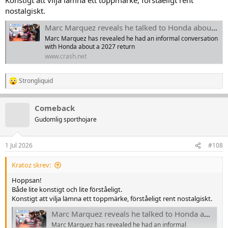
Konstigt att vilja lämna ett toppmärke, förståeligt rent
nostalgiskt.
Marc Marquez reveals he talked to Honda about a 2027 MotoGP return
Marc Marquez has revealed he had an informal conversation
with Honda about a 2027 return
www.crash.net
Strongliquid
R
e
a
Comeback
k
t
Gudomlig sporthojare
i
o
n
1 Jul 2026
#108
e
r
Kratoz skrev:
:
Hoppsan!
Både lite konstigt och lite förståeligt.
Konstigt att vilja lämna ett toppmärke, förståeligt rent nostalgiskt.
Marc Marquez reveals he talked to Honda about a 2027 MotoGP return
Marc Marquez has revealed he had an informal