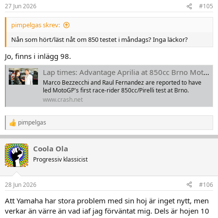
27 Jun 2026
#105
pimpelgas skrev:
Nån som hört/läst nåt om 850 testet i måndags? Inga läckor?
Jo, finns i inlägg 98.
Lap times: Advantage Aprilia at 850cc Brno MotoGP test?
Marco Bezzecchi and Raul Fernandez are reported to have
led MotoGP's first race-rider 850cc/Pirelli test at Brno.
www.crash.net
pimpelgas
R
e
a
Coola Ola
k
t
Progressiv klassicist
i
o
n
28 Jun 2026
#106
e
r
Att Yamaha har stora problem med sin hoj är inget nytt, men
:
verkar än värre än vad iaf jag förväntat mig. Dels är hojen 10