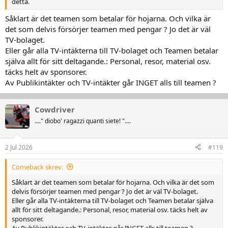
detta.
Såklart är det teamen som betalar för hojarna. Och vilka är
det som delvis försörjer teamen med pengar ? Jo det är väl
TV-bolaget.
Eller går alla TV-intäkterna till TV-bolaget och Teamen betalar
själva allt för sitt deltagande.: Personal, resor, material osv.
täcks helt av sponsorer.
Av Publikintäkter och TV-intäkter går INGET alls till teamen ?
Cowdriver
...." diobo' ragazzi quanti siete! "....
2 Jul 2026
#119
Comeback skrev:
Såklart är det teamen som betalar för hojarna. Och vilka är det som
delvis försörjer teamen med pengar ? Jo det är väl TV-bolaget.
Eller går alla TV-intäkterna till TV-bolaget och Teamen betalar själva
allt för sitt deltagande.: Personal, resor, material osv. täcks helt av
sponsorer.
Av Publikintäkter och TV-intäkter går INGET alls till teamen ?