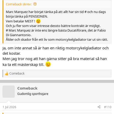
r
Comeback skrev:
:
Marc Marquez har börjat tänka på att allt har sin tid # och nu dags
börja tänka på PENSIONEN.
Vem betalar MEST !
Och ju fler som visar intresse dessto bättre kontrakt är möjligt.
# Marc Marquez är inte ens längre bästa Ducatiförare, det är Fabio
Di Giannantonio.
Ålder och skador från ett liv som motorcykelgladiator tar ut sin rätt.
Ja, om inte annat så är han en riktig motorcykelgladiator och
det kostar.
Men jag tror nog att han gärna sitter på bra material så han
ka ta ett mästerskap till.
Comeback
R
e
a
k
Comeback
t
Gudomlig sporthojare
i
o
n
1 Jul 2026
#110
e
r