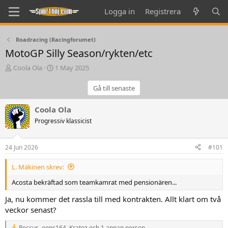
Logga in
Registrera
Roadracing (Racingforumet)
MotoGP Silly Season/rykten/etc
T
S
Coola Ola
1 May 2025
h
t
r
a
Gå till senaste
e
r
a
t
Coola Ola
d
d
Progressiv klassicist
s
a
t
t
a
e
24 Jun 2026
#101
r
t
L. Mäkinen skrev:
e
r
Acosta bekräftad som teamkamrat med pensionären...
Ja, nu kommer det rassla till med kontrakten. Allt klart om två
veckor senast?
Peccus
,
oops164
,
Kratoz
och 1 annan person