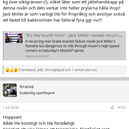
kg över viktgränsen (!), vilket låter som ett jättehandikapp på
denna nivån och dels verkar inte heller prylarna hålla ihop?
Jack Miller är som vanligt lite för frispråkig och avslöjar också
att fästet till bakbromsen har fallerat fyra ggr nu?!
“It's the fourth time” - Jack Miller reveals recurring Yamaha MotoGP issue
A recurring rear brake bracket failure made Jack Miller's
Yamaha too dangerous to ride through Assen's high-speed
corners in Saturday's MotoGP sprint.
www.crash.net
Comeback
,
Jide
,
Strongliquid
och 1 annan person
R
e
a
k
Kratoz
t
Gudomlig sporthojare
i
o
n
1 Jul 2026
#107
e
r
Hoppsan!
:
Både lite konstigt och lite förståeligt.