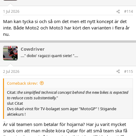
"
At present, Moto3 bikes use 250cc single-cylinder engines supplied by
1 Jul 2026
#114
KTM or Honda, capped at €60,000 for six units under current
Man kan tycka si och så om det men ett nytt koncept är det
regulations. Chassis are limited to €85,000. Those figures are
considered excessive, and the simplified technical concept behind the
inte. Både Moto2 och Moto3 har kört den varianten i flera år
new bikes is expected to reduce costs substantially.
"
nu.
Cowdriver
...." diobo' ragazzi quanti siete! "....
2 Jul 2026
#115
Comeback skrev:
Citat:
the simplified technical concept behind the new bikes is expected
to reduce costs substantially.
"
slut Citat
Dvs ökad vinst för TV-bolaget som äger "MotoGP" ! Stigande
aktiekurs !
Är väl teamen som betalar för hojarna? Har ju varit mycket
snack om att man måste köra Qatar för att små team ska få