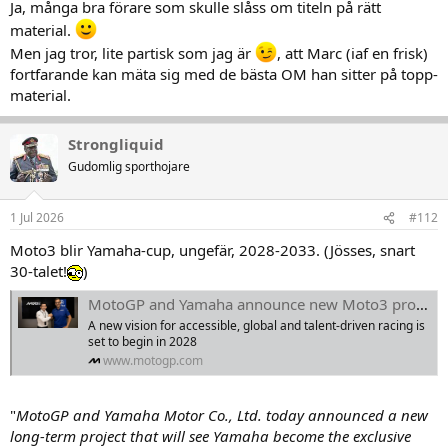
Ja, många bra förare som skulle slåss om titeln på rätt
material.
Men jag tror, lite partisk som jag är
, att Marc (iaf en frisk)
fortfarande kan mäta sig med de bästa OM han sitter på topp-
material.
Strongliquid
Gudomlig sporthojare
1 Jul 2026
#112
Moto3 blir Yamaha-cup, ungefär, 2028-2033. (Jösses, snart
30-talet!
)
MotoGP and Yamaha announce new Moto3 project for the next generation of Grand Prix racing
A new vision for accessible, global and talent-driven racing is
set to begin in 2028
www.motogp.com
"
MotoGP and Yamaha Motor Co., Ltd. today announced a new
long-term project that will see Yamaha become the exclusive