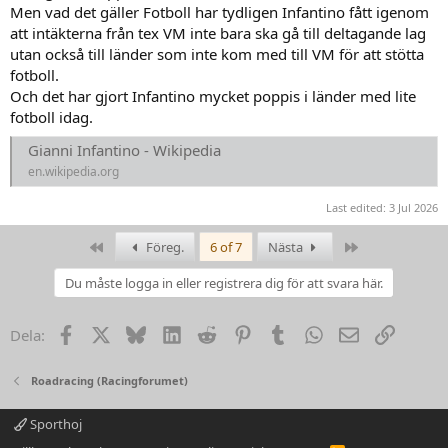
Men vad det gäller Fotboll har tydligen Infantino fått igenom
att intäkterna från tex VM inte bara ska gå till deltagande lag
utan också till länder som inte kom med till VM för att stötta
fotboll.
Och det har gjort Infantino mycket poppis i länder med lite
fotboll idag.
Gianni Infantino - Wikipedia
en.wikipedia.org
Last edited:
3 Jul 2026
First
Last
Föreg.
6 of 7
Nästa
Du måste logga in eller registrera dig för att svara här.
Facebook
X
Bluesky
LinkedIn
Reddit
Pinterest
Tumblr
WhatsApp
Email
Link
Dela:
Roadracing (Racingforumet)
Sporthoj