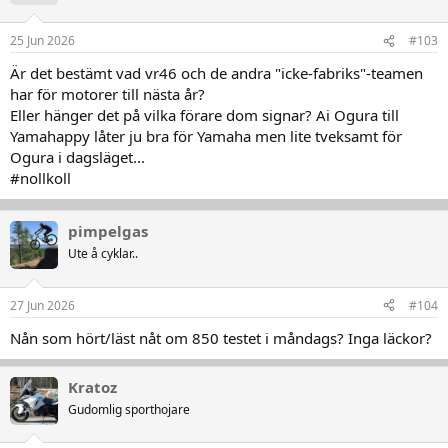
o
n
25 Jun 2026
#103
e
r
Är det bestämt vad vr46 och de andra "icke-fabriks"-teamen
:
har för motorer till nästa år?
Eller hänger det på vilka förare dom signar? Ai Ogura till
Yamahappy låter ju bra för Yamaha men lite tveksamt för
Ogura i dagsläget...
#nollkoll
pimpelgas
Ute å cyklar..
27 Jun 2026
#104
Nån som hört/läst nåt om 850 testet i måndags? Inga läckor?
Kratoz
Gudomlig sporthojare