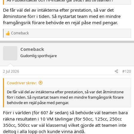
De får väl del av intäkterna efter prestation, så var det
åtminstone förr i tiden. Så nystartat team med en mindre
framgångsrik förare behövde en rejäl påse med pengar.
Comeback
R
e
a
Comeback
k
t
Gudomlig sporthojare
i
o
n
2 Jul 2026
#120
e
r
Cowdriver skrev:
:
De får väl del av intäkterna efter prestation, så var det åtminstone
förr i tiden. Så nystartat team med en mindre framgångsrik förare
behövde en rejäl påse med pengar.
Förr i världen (för 60? år sedan) så behövde väl teamen bara
räkna resultaten i 10 VM tävlingar (för 50cc, 125cc, 250cc
350cc, 500cc var väl klasserna) vilket gjorde att teamen inte
deltog i alla lopp och kunde vinna ändå.