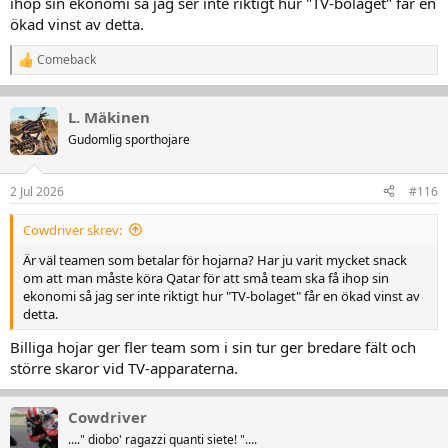
ihop sin ekonomi så jag ser inte riktigt hur "TV-bolaget" får en
ökad vinst av detta.
Comeback
R
e
a
k
L. Mäkinen
t
Gudomlig sporthojare
i
o
n
2 Jul 2026
#116
e
r
:
Cowdriver skrev:
Är väl teamen som betalar för hojarna? Har ju varit mycket snack
om att man måste köra Qatar för att små team ska få ihop sin
ekonomi så jag ser inte riktigt hur "TV-bolaget" får en ökad vinst av
detta.
Billiga hojar ger fler team som i sin tur ger bredare fält och
större skaror vid TV-apparaterna.
Cowdriver
...." diobo' ragazzi quanti siete! "....