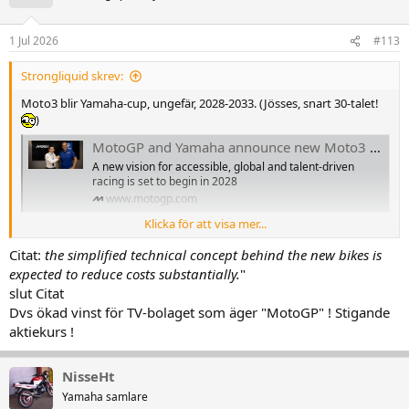
1 Jul 2026
#113
Strongliquid skrev:
Moto3 blir Yamaha-cup, ungefär, 2028-2033. (Jösses, snart 30-talet!
)
MotoGP and Yamaha announce new Moto3 project for the next generation of Grand Prix racing
A new vision for accessible, global and talent-driven
racing is set to begin in 2028
www.motogp.com
Klicka för att visa mer...
"
MotoGP and Yamaha Motor Co., Ltd. today announced a new long-
Citat:
the simplified technical concept behind the new bikes is
term project that will see Yamaha become the exclusive motorcycle
expected to reduce costs substantially.
"
supplier for the FIM Moto3™ World Championship from 2028 to 2033.
"
slut Citat
Dvs ökad vinst för TV-bolaget som äger "MotoGP" ! Stigande
https://www.motorsport.com/moto3/news/moto3-to-become-
aktiekurs !
yamaha-one-make-series-from-2028/10768205/
"
Yamaha has been chosen by Dorna as the exclusive manufacturer for
NisseHt
the Moto3 grid starting in 2028, coinciding with the introduction of
new 700cc engines, Motorsport.com has learned.
"
Yamaha samlare