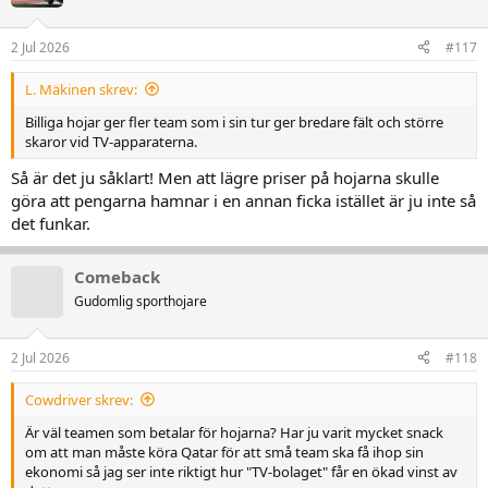
2 Jul 2026
#117
L. Mäkinen skrev:
Billiga hojar ger fler team som i sin tur ger bredare fält och större
skaror vid TV-apparaterna.
Så är det ju såklart! Men att lägre priser på hojarna skulle
göra att pengarna hamnar i en annan ficka istället är ju inte så
det funkar.
Comeback
Gudomlig sporthojare
2 Jul 2026
#118
Cowdriver skrev:
Är väl teamen som betalar för hojarna? Har ju varit mycket snack
om att man måste köra Qatar för att små team ska få ihop sin
ekonomi så jag ser inte riktigt hur "TV-bolaget" får en ökad vinst av