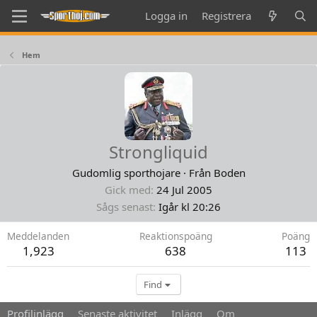
Logga in
Registrera
Hem
Strongliquid
Gudomlig sporthojare
·
Från
Boden
Gick med
24 Jul 2005
Sågs senast
Igår kl 20:26
Meddelanden
Reaktionspoäng
Poäng
1,923
638
113
Find
Profilinlägg
Senaste aktivitet
Inlägg
Om