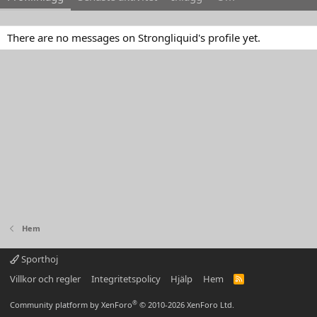
There are no messages on Strongliquid's profile yet.
Hem
Sporthoj
Villkor och regler
Integritetspolicy
Hjälp
Hem
R
S
S
®
Community platform by XenForo
© 2010-2026 XenForo Ltd.