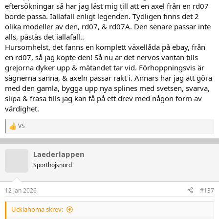
eftersökningar så har jag läst mig till att en axel från en rd07
borde passa. Iallafall enligt legenden. Tydligen finns det 2
olika modeller av den, rd07, & rd07A. Den senare passar inte
alls, påstås det iallafall..
Hursomhelst, det fanns en komplett växellåda på ebay, från
en rd07, så jag köpte den! Så nu är det nervös väntan tills
grejorna dyker upp & mätandet tar vid. Förhoppningsvis är
sägnerna sanna, & axeln passar rakt i. Annars har jag att göra
med den gamla, bygga upp nya splines med svetsen, svarva,
slipa & fräsa tills jag kan få på ett drev med någon form av
värdighet.
VS
R
e
a
k
Laederlappen
t
Sporthojsnörd
i
o
n
12 Jan 2026
#137
e
r
:
Ucklahoma skrev: