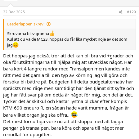
22 Dec 2025
#129
Laederlappen skrev:
Skruvarna blev granna
Kul att du valde MC23, hoppas du får lika mycket nöje av det som
jag
Det hoppas jag också, tror att det kan bli bra vid +grader och
öka förutsättningarna till hjälpa mig att utvecklas något. Har
bara kört 4 längre rundor med Transalpen men kändes inte
rätt med det gamla till den typ av körning jag vill göra och
försöka bli bättre på. Budgeten till detta budgetalternativ har
spräckts med råge men samtidigt har den tjänat sitt syfte och
jag har fått svar på om detta är något för mig, och det är det.
Tycker det är skitkul och kastar lystna blickar efter kompis
KTM 690 enduro R, en sådan hade varit mumma, frågan är
bara vilket organ jag ska offra..
Det mest förnuftiga vore nu att att stoppa med att lägga
pengar på transalpen, bara köra och spara till något mer
renodlat för uppgiften.