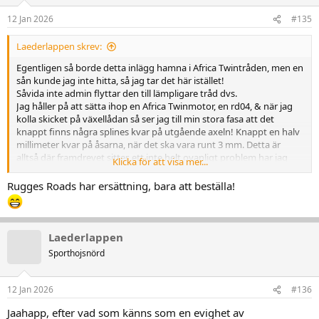
o
n
12 Jan 2026
#135
e
r
Laederlappen skrev:
:
Egentligen så borde detta inlägg hamna i Africa Twintråden, men en
sån kunde jag inte hitta, så jag tar det här istället!
Såvida inte admin flyttar den till lämpligare tråd dvs.
Jag håller på att sätta ihop en Africa Twinmotor, en rd04, & när jag
kolla skicket på växellådan så ser jag till min stora fasa att det
knappt finns några splines kvar på utgående axeln! Knappt en halv
millimeter kvar på åsarna, när det ska vara runt 3 mm. Detta är
alltså där framdrevet sitter, ett inte helt ovanligt problem har jag
Klicka för att visa mer...
förstått.
Så frågan är, vad i hela fridens namn ska jag göra? Hittar ingen axel
Rugges Roads har ersättning, bara att beställa!
på internet, & jag vill inte sätta ihop motorn med en kass axel.
Det finns ju de däringa superpinion sprockets, men splinesen är ju
så slut så det är löjligt.
Laederlappen
Sporthojsnörd
12 Jan 2026
#136
Jaahapp, efter vad som känns som en evighet av