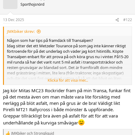
Sporthojsnörd
13 Dec 2025
#122
JMKbiker skrev:
Någon som har tips på framdäck till Transalpen?
Idag sitter det ett Metzeler Tourance på som jag inte känner riktigt
förtroende för på det underlag och väder jag kört hitintills. Köpte
Transalpen enbart för att prova på och köra grus nu i vinter. På15-20
mil runda så har det varit runt 5 mil asfalt i transportsträckor och
resten grusvägar av blandad sort. Det är framförallt dom mindre
med grässträng i mitten, lite lera (från traktorer, inga skogsstigar)
och där det varit fint grus med vatten på så att det blivit en liten
Klicka för att visa mer...
sörja ovanpå där jag känt att det blivit mer spännande än önskvärt
ibland. Har bara blivit 2 rundor men om det fortsätter att vara
Jag kör Mitas MC23 Rockrider fram på min Transa, funkar fint
barmark och plus så ska jag försöka komma ut en gång i veckan
på det mesta även om man måste vara lite försiktig med
och fokus kommer fortsatt vara grus enligt ovan. Försakar alltså
nerlägg på blöt asfalt, men på grus är de bra! Väldigt likt
gärna asfaltsegenskaper mot att vinna egenskaper för det andra.
Pirelli MT21 Rallycross i både mönster & uppförande.
Greppar tillräckligt bra även på asfalt för att för att vara
underhållande på kurviga småvägar
JMKbiker
och
Strongliquid