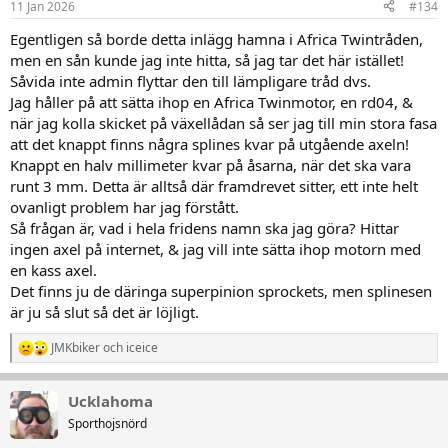
11 Jan 2026
#134
Egentligen så borde detta inlägg hamna i Africa Twintråden,
men en sån kunde jag inte hitta, så jag tar det här istället!
Såvida inte admin flyttar den till lämpligare tråd dvs.
Jag håller på att sätta ihop en Africa Twinmotor, en rd04, &
när jag kolla skicket på växellådan så ser jag till min stora fasa
att det knappt finns några splines kvar på utgående axeln!
Knappt en halv millimeter kvar på åsarna, när det ska vara
runt 3 mm. Detta är alltså där framdrevet sitter, ett inte helt
ovanligt problem har jag förstått.
Så frågan är, vad i hela fridens namn ska jag göra? Hittar
ingen axel på internet, & jag vill inte sätta ihop motorn med
en kass axel.
Det finns ju de däringa superpinion sprockets, men splinesen
är ju så slut så det är löjligt.
JMKbiker
och
iceice
R
e
a
Ucklahoma
k
t
Sporthojsnörd
i