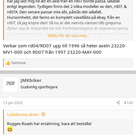
har jag läst mig till att en axel från en rd07 borde passa. Iallafall
enligt legenden. Tydligen finns det 2 olika modeller av den, rd07, &
rd07A. Den senare passar inte alls, påstås det iallafall..
Hursomhelst, det fanns en komplett växellåda på ebay, från en
rd07, så jag köpte den! Så nu är det nervös väntan tills grejorna
dyker upp & mätandet tar vid. Förhoppningsvis är sägnerna sanna,
& axeln passar rakt i. Annars har jag att göra med den gamla, bygga
Klicka för att visa mer...
upp nya splines med svetsen, svarva, slipa & fräsa tills jag kan få på
ett drev med någon form av värdighet.
Verkar som rd04/RD07 upp till 1996 så heter axeln 23220-
MV1-000 och RD07 från 1997 23220-MAY-000
hannuse
R
e
a
k
JMKbiker
t
Gudomlig sporthojare
i
o
n
13 Jan 2026
#140
e
r
:
Ucklahoma skrev:
Rugges Roads har ersättning, bara att beställa!