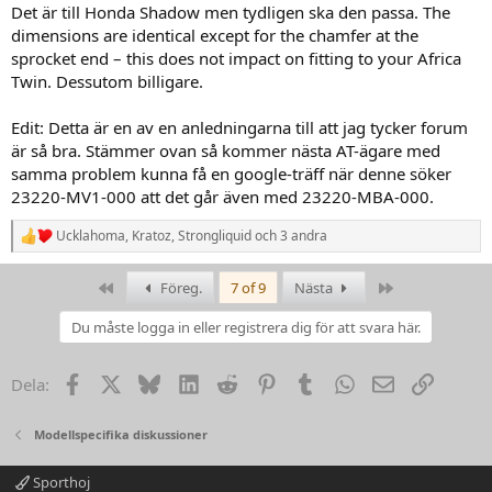
Det är till Honda Shadow men tydligen ska den passa. The
dimensions are identical except for the chamfer at the
sprocket end – this does not impact on fitting to your Africa
Twin. Dessutom billigare.
Edit: Detta är en av en anledningarna till att jag tycker forum
är så bra. Stämmer ovan så kommer nästa AT-ägare med
samma problem kunna få en google-träff när denne söker
23220-MV1-000 att det går även med 23220-MBA-000.
Ucklahoma
,
Kratoz
,
Strongliquid
och 3 andra
R
e
a
First
Last
Föreg.
7 of 9
Nästa
k
t
Du måste logga in eller registrera dig för att svara här.
i
o
n
Facebook
X
Bluesky
LinkedIn
Reddit
Pinterest
Tumblr
WhatsApp
Email
Link
Dela:
e
r
:
Modellspecifika diskussioner
Sporthoj