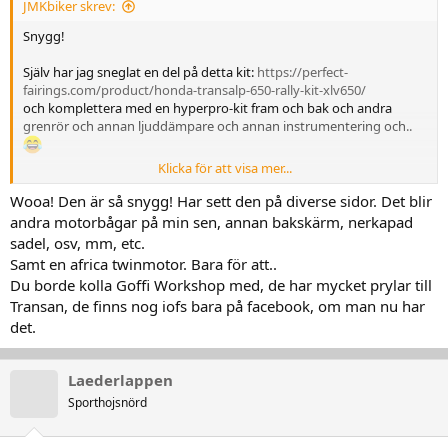
JMKbiker skrev:
Snygg!
Själv har jag sneglat en del på detta kit:
https://perfect-
fairings.com/product/honda-transalp-650-rally-kit-xlv650/
och komplettera med en hyperpro-kit fram och bak och andra
grenrör och annan ljuddämpare och annan instrumentering och..
Klicka för att visa mer...
Nej, det blir förhoppningsvis lite mer körning innan jag går vidare
med eventuella uppgraderingar eller annan hoj. Livet har en
Wooa! Den är så snygg! Har sett den på diverse sidor. Det blir
tendens till att lösa sådana problem av sig själv.
andra motorbågar på min sen, annan bakskärm, nerkapad
sadel, osv, mm, etc.
Samt en africa twinmotor. Bara för att..
Du borde kolla Goffi Workshop med, de har mycket prylar till
Transan, de finns nog iofs bara på facebook, om man nu har
det.
Laederlappen
Sporthojsnörd