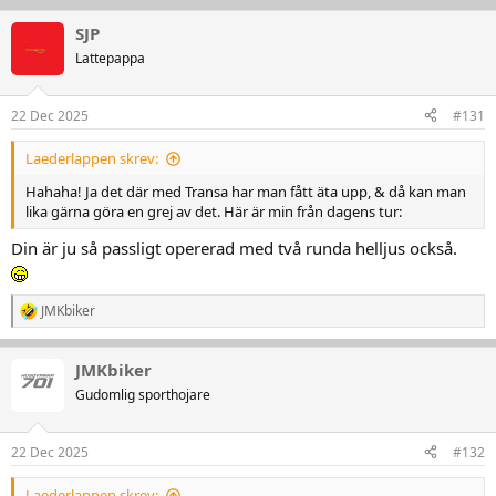
a
k
SJP
t
Lattepappa
i
o
n
22 Dec 2025
#131
e
r
:
Laederlappen skrev:
Hahaha! Ja det där med Transa har man fått äta upp, & då kan man
lika gärna göra en grej av det. Här är min från dagens tur:
Din är ju så passligt opererad med två runda helljus också.
JMKbiker
R
e
a
JMKbiker
k
t
Gudomlig sporthojare
i
o
n
22 Dec 2025
#132
e
r
Laederlappen skrev:
: