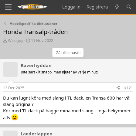
Logga in
Registrera
Modellspecifika diskussioner
Honda Transalp-tråden
T
S
Wiseguy
11 Nov 2022
h
t
r
a
Gå till senaste
e
r
a
t
Bäverhyddan
d
d
Inte särskilt snabb, men njuter av varje minut!
s
a
t
t
a
e
12 Dec 2025
#121
r
t
Du kan lugnt köra med slang i TL däck, en Transa 600 har väl
e
slang original?
r
Kör med TL däck på bägge mina med slang - inga bekymmer
alls
Laederlappen