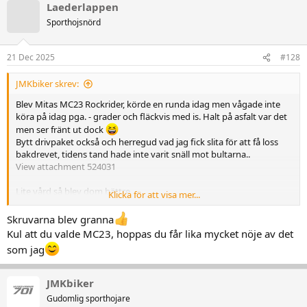
k
Laederlappen
t
Sporthojsnörd
i
o
n
21 Dec 2025
#128
e
r
:
JMKbiker skrev:
Blev Mitas MC23 Rockrider, körde en runda idag men vågade inte
köra på idag pga. - grader och fläckvis med is. Halt på asfalt var det
men ser fränt ut dock
Bytt drivpaket också och herregud vad jag fick slita för att få loss
bakdrevet, tidens tand hade inte varit snäll mot bultarna..
View attachment 524031
Lite vård så blev dom bättre
Klicka för att visa mer...
View attachment 524032
Skruvarna blev granna
Kul att du valde MC23, hoppas du får lika mycket nöje av det
som jag
JMKbiker
Gudomlig sporthojare