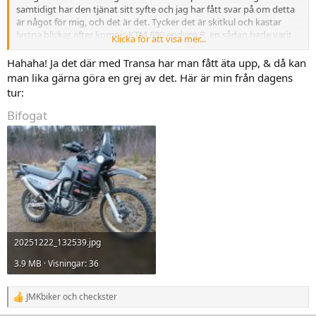
samtidigt har den tjänat sitt syfte och jag har fått svar på om detta
är något för mig, och det är det. Tycker det är skitkul och kastar
lystna blickar efter kompis KTM 690 enduro R, en sådan hade varit
Klicka för att visa mer...
mumma, frågan är bara vilket organ jag ska offra..
Det mest förnuftiga vore nu att att stoppa med att lägga pengar på
Hahaha! Ja det där med Transa har man fått äta upp, & då kan
transalpen, bara köra och spara till något mer renodlat för
man lika gärna göra en grej av det. Här är min från dagens
uppgiften.
tur:
Finns ytterligare en anledning till att jag skulle vilja byta, har blivit
mycket prat om grus och min transalp från min sida i
Bifogat
vänskapskretsen och är inte så bekväm med mitt nya smeknamn:
Transa-Magnus..
Hoppas att jag inte får äta upp det här (peppar, peppar) men
imponerad över hur fint den startar och går maskinellt i ur och skur
och minusgrader.
Viss skillnad
View attachment 524052
Lite så här känns det ekonomiskt
20251222_132539.jpg
3.9 MB · Visningar: 36
View attachment 524053
JMKbiker
och
checkster
R
e