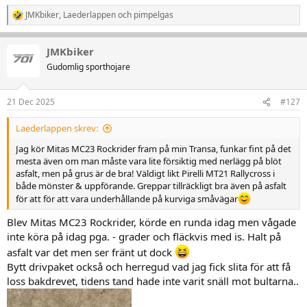
JMKbiker
,
Laederlappen
och
pimpelgas
R
e
a
JMKbiker
k
t
Gudomlig sporthojare
i
o
n
21 Dec 2025
#127
e
r
Laederlappen skrev:
:
Jag kör Mitas MC23 Rockrider fram på min Transa, funkar fint på det
mesta även om man måste vara lite försiktig med nerlägg på blöt
asfalt, men på grus är de bra! Väldigt likt Pirelli MT21 Rallycross i
både mönster & uppförande. Greppar tillräckligt bra även på asfalt
för att för att vara underhållande på kurviga småvägar
Blev Mitas MC23 Rockrider, körde en runda idag men vågade
inte köra på idag pga. - grader och fläckvis med is. Halt på
asfalt var det men ser fränt ut dock
Bytt drivpaket också och herregud vad jag fick slita för att få
loss bakdrevet, tidens tand hade inte varit snäll mot bultarna..