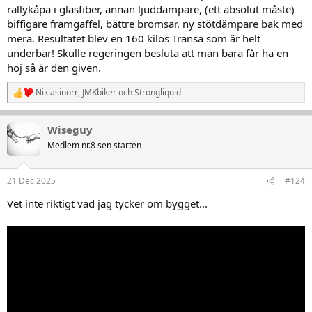
rallykåpa i glasfiber, annan ljuddämpare, (ett absolut måste)
biffigare framgaffel, bättre bromsar, ny stötdämpare bak med
mera. Resultatet blev en 160 kilos Transa som är helt
underbar! Skulle regeringen besluta att man bara får ha en
hoj så är den given.
Niklasinorr
,
JMKbiker
och
Strongliquid
R
e
a
Wiseguy
k
t
Medlem nr.8 sen starten
i
o
n
21 Dec 2025
#124
e
r
Vet inte riktigt vad jag tycker om bygget...
: