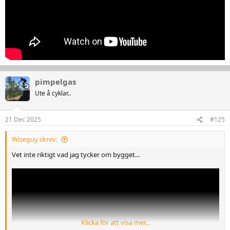
pimpelgas
Ute å cyklar..
21 Dec 2025
#125
Wiseguy skrev:
Vet inte riktigt vad jag tycker om bygget...
Klicka för att visa mer...