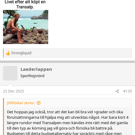
Strongliquid
R
e
a
Laederlappen
k
t
Sporthojsnörd
i
o
n
22 Dec 2025
#130
e
r
JMKbiker skrev:
:
Det hoppas jag också, tror att det kan bli bra vid +grader och öka
förutsättningarna till hjälpa mig att utvecklas något. Har bara kört 4
längre rundor med Transalpen men kändes inte rätt med det gamla
till den typ av körning jag vill göra och försöka bli bättre på.
Budgeten till detta budgetalternativ har spräckts med råge men