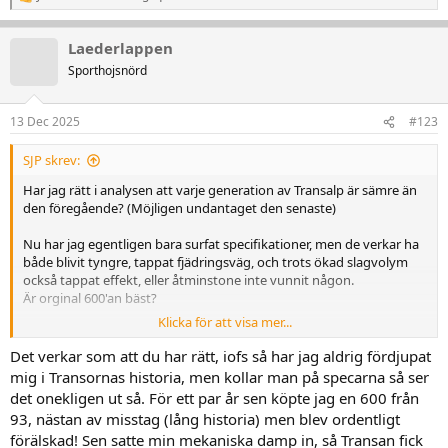
R
e
a
Laederlappen
k
t
Sporthojsnörd
i
o
n
13 Dec 2025
#123
e
r
SJP skrev:
:
Har jag rätt i analysen att varje generation av Transalp är sämre än
den föregående? (Möjligen undantaget den senaste)
Nu har jag egentligen bara surfat specifikationer, men de verkar ha
både blivit tyngre, tappat fjädringsväg, och trots ökad slagvolym
också tappat effekt, eller åtminstone inte vunnit någon.
Är orginal 600'an bäst?
Klicka för att visa mer...
Det verkar som att du har rätt, iofs så har jag aldrig fördjupat
mig i Transornas historia, men kollar man på specarna så ser
det onekligen ut så. För ett par år sen köpte jag en 600 från
93, nästan av misstag (lång historia) men blev ordentligt
förälskad! Sen satte min mekaniska damp in, så Transan fick