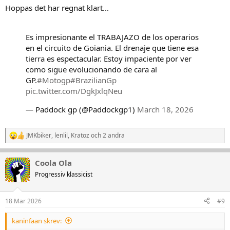
r
Hoppas det har regnat klart...
:
Es impresionante el TRABAJAZO de los operarios
en el circuito de Goiania. El drenaje que tiene esa
tierra es espectacular. Estoy impaciente por ver
como sigue evolucionando de cara al
GP.
#Motogp
#BrazilianGp
pic.twitter.com/DgkJxlqNeu
— Paddock gp (@Paddockgp1)
March 18, 2026
JMKbiker
,
lenlil
,
Kratoz
och 2 andra
R
e
a
Coola Ola
k
t
Progressiv klassicist
i
o
n
18 Mar 2026
#9
e
r
kaninfaan skrev:
: