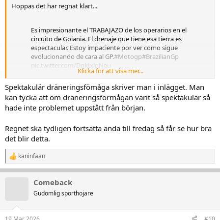
Hoppas det har regnat klart...
Es impresionante el TRABAJAZO de los operarios en el
circuito de Goiania. El drenaje que tiene esa tierra es
espectacular. Estoy impaciente por ver como sigue
evolucionando de cara al GP.
#Motogp
#BrazilianGp
pic.twitter.com/DgkJxlqNeu
Klicka för att visa mer...
— Paddock gp (@Paddockgp1)
March 18, 2026
Spektakulär dräneringsfömåga skriver man i inlägget. Man
kan tycka att om dräneringsförmågan varit så spektakulär så
hade inte problemet uppstått från början.
Regnet ska tydligen fortsätta ända till fredag så får se hur bra
det blir detta.
kaninfaan
R
e
a
Comeback
k
t
Gudomlig sporthojare
i
o
n
19 Mar 2026
#10