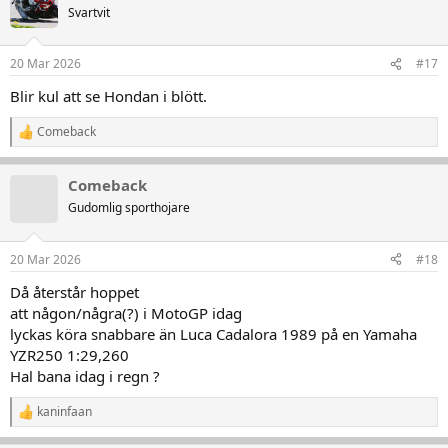
t
Svartvit
i
o
n
20 Mar 2026
#17
e
r
Blir kul att se Hondan i blött.
:
Comeback
R
e
a
Comeback
k
t
Gudomlig sporthojare
i
o
n
20 Mar 2026
#18
e
r
Då återstår hoppet
:
att någon/några(?) i MotoGP idag
lyckas köra snabbare än Luca Cadalora 1989 på en Yamaha
YZR250 1:29,260
Hal bana idag i regn ?
kaninfaan
R
e