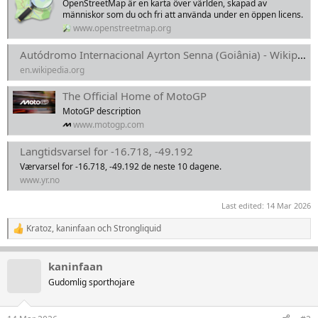
OpenStreetMap är en karta över världen, skapad av
människor som du och fri att använda under en öppen licens.
www.openstreetmap.org
Autódromo Internacional Ayrton Senna (Goiânia) - Wikipedia
en.wikipedia.org
The Official Home of MotoGP
MotoGP description
www.motogp.com
Langtidsvarsel for -16.718, -49.192
Værvarsel for -16.718, -49.192 de neste 10 dagene.
www.yr.no
Last edited:
14 Mar 2026
Kratoz
,
kaninfaan
och
Strongliquid
R
e
a
kaninfaan
k
t
Gudomlig sporthojare
i
o
n