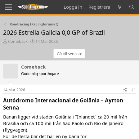
Logga in
Registrera
Roadracing (Racingforumet)
2026 Estrella Galicia 0,0 GP of Brazil
T
S
Comeback
14 Mar 2026
h
t
r
a
Gå till senaste
e
r
a
t
Comeback
d
d
Gudomlig sporthojare
s
a
t
t
a
e
14 Mar 2026
#1
r
t
Autódromo Internacional de Goiânia – Ayrton
e
Senna​
r
Banan ligger vid staden Goiânia i "Inlandet" ca 20 mil från
Brasilia och ca 100 mil från Sao Paolo och Rio de Janeiro
(flygvägen).
För de flesta blir det här en ny bana för