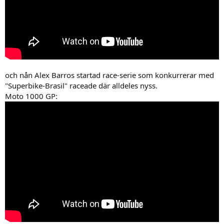
och nån Alex Barros startad race-serie som konkurrerar med
"Superbike-Brasil" raceade där alldeles nyss.
Moto 1000 GP: