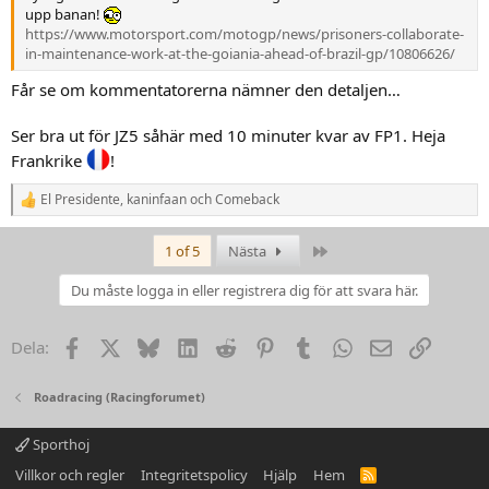
upp banan!
https://www.motorsport.com/motogp/news/prisoners-collaborate-
in-maintenance-work-at-the-goiania-ahead-of-brazil-gp/10806626/
Får se om kommentatorerna nämner den detaljen…
Ser bra ut för JZ5 såhär med 10 minuter kvar av FP1. Heja
Frankrike
!
El Presidente
,
kaninfaan
och
Comeback
R
e
a
Last
1 of 5
Nästa
k
t
Du måste logga in eller registrera dig för att svara här.
i
o
n
Facebook
X
Bluesky
LinkedIn
Reddit
Pinterest
Tumblr
WhatsApp
Email
Link
Dela:
e
r
:
Roadracing (Racingforumet)
Sporthoj
Villkor och regler
Integritetspolicy
Hjälp
Hem
R