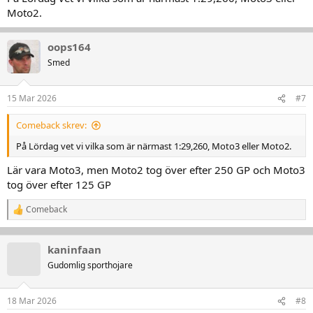
Autódromo Internacional Ayrton Senna (Goiânia) - Wikipedia
Moto2.
en.wikipedia.org
oops164
The Official Home of MotoGP
Smed
MotoGP description
www.motogp.com
15 Mar 2026
#7
Langtidsvarsel for -16.718, -49.192
Værvarsel for -16.718, -49.192 de neste 10 dagene.
Comeback skrev:
www.yr.no
På Lördag vet vi vilka som är närmast 1:29,260, Moto3 eller Moto2.
Lär vara Moto3, men Moto2 tog över efter 250 GP och Moto3
tog över efter 125 GP
Comeback
R
e
a
k
kaninfaan
t
Gudomlig sporthojare
i
o
n
18 Mar 2026
#8
e