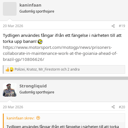
a
kaninfaan
k
t
Gudomlig sporthojare
i
o
n
20 Mar 2026
#19
e
r
Tydligen användes fångar ifrån ett fängelse i närheten till att
:
torka upp banan!
https://www.motorsport.com/motogp/news/prisoners-
collaborate-in-maintenance-work-at-the-goiania-ahead-of-
brazil-gp/10806626/
Polizei
,
Kratoz
,
Mr_Firestorm
och 2 andra
R
e
a
k
Strongliquid
t
Gudomlig sporthojare
i
o
n
20 Mar 2026
#20
e
r
:
kaninfaan skrev:
Tydligen användes fångar ifrån ett fängelse i närheten till att torka