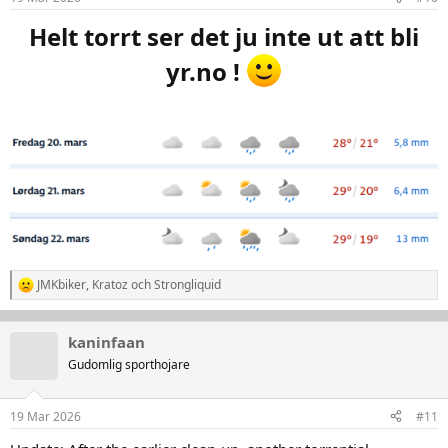
e
r
Helt torrt ser det ju inte ut att bli
:
yr.no !
JMKbiker
,
Kratoz
och
Strongliquid
R
e
a
k
kaninfaan
t
Gudomlig sporthojare
i
o
n
19 Mar 2026
#11
e
r