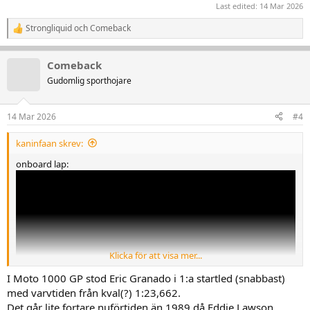
Last edited:
14 Mar 2026
Strongliquid
och
Comeback
R
e
a
Comeback
k
t
Gudomlig sporthojare
i
o
n
14 Mar 2026
#4
e
r
kaninfaan skrev:
:
onboard lap:
Klicka för att visa mer...
I Moto 1000 GP stod Eric Granado i 1:a startled (snabbast)
med varvtiden från kval(?) 1:23,662.
Det går lite fortare nuförtiden än 1989 då Eddie Lawson