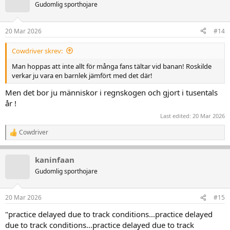
Gudomlig sporthojare
i
o
n
20 Mar 2026
#14
e
r
:
Cowdriver skrev:
Man hoppas att inte allt för många fans tältar vid banan! Roskilde
verkar ju vara en barnlek jämfört med det där!
Men det bor ju människor i regnskogen och gjort i tusentals
år !
Last edited:
20 Mar 2026
Cowdriver
R
e
a
kaninfaan
k
t
Gudomlig sporthojare
i
o
n
20 Mar 2026
#15
e
r
"practice delayed due to track conditions...practice delayed
:
due to track conditions...practice delayed due to track