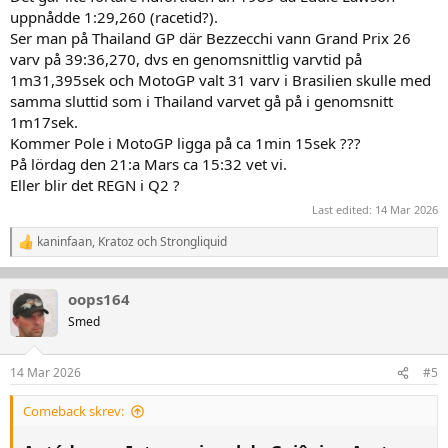
uppnådde 1:29,260 (racetid?).
Ser man på Thailand GP där Bezzecchi vann Grand Prix 26
och nån Alex Barros startad race-serie som konkurrerar med
varv på 39:36,270, dvs en genomsnittlig varvtid på
"Superbike-Brasil" raceade där alldeles nyss.
1m31,395sek och MotoGP valt 31 varv i Brasilien skulle med
Moto 1000 GP:
samma sluttid som i Thailand varvet gå på i genomsnitt
1m17sek.
Kommer Pole i MotoGP ligga på ca 1min 15sek ???
På lördag den 21:a Mars ca 15:32 vet vi.
Eller blir det REGN i Q2 ?
Last edited:
14 Mar 2026
kaninfaan
,
Kratoz
och
Strongliquid
R
e
a
k
oops164
t
Smed
i
o
n
14 Mar 2026
#5
e
r
:
Comeback skrev: