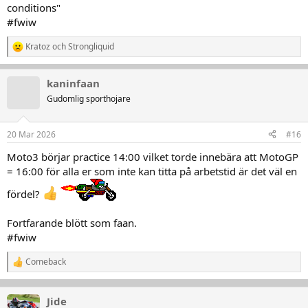
conditions"
#fwiw
Kratoz
och
Strongliquid
R
e
a
kaninfaan
k
t
Gudomlig sporthojare
i
o
n
20 Mar 2026
#16
e
r
Moto3 börjar practice 14:00 vilket torde innebära att MotoGP
:
= 16:00 för alla er som inte kan titta på arbetstid är det väl en
fördel?
Fortfarande blött som faan.
#fwiw
Comeback
R
e
a
k
Jide