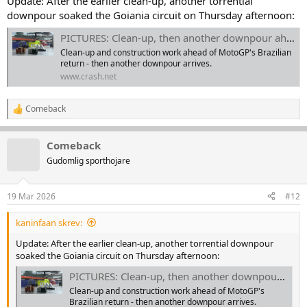
Update: After the earlier clean-up, another torrential
:
downpour soaked the Goiania circuit on Thursday afternoon:
PICTURES: Clean-up, then another downpour ahead of Brazilian MotoGP
Clean-up and construction work ahead of MotoGP's Brazilian
return - then another downpour arrives.
www.crash.net
Comeback
R
e
a
Comeback
k
t
Gudomlig sporthojare
i
o
n
19 Mar 2026
#12
e
r
kaninfaan skrev:
:
Update: After the earlier clean-up, another torrential downpour
soaked the Goiania circuit on Thursday afternoon:
PICTURES: Clean-up, then another downpour ahead of Brazilian MotoGP
Clean-up and construction work ahead of MotoGP's
Brazilian return - then another downpour arrives.