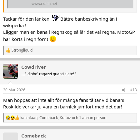
www.crash.net
Tackar för den länken.
Bättre banbeskrivning än i
wikipedia !
Lägger man en bana i Regnskog så lär det väl regna. MotoGP
har körts i regn förr !
Strongliquid
R
e
a
Cowdriver
k
t
...." diobo' ragazzi quanti siete! "....
i
o
n
20 Mar 2026
#13
e
r
Man hoppas att inte allt för många fans tältar vid banan!
:
Roskilde verkar ju vara en barnlek jämfört med det där!
kaninfaan
,
Comeback
,
Kratoz
och 1 annan person
R
e
a
k
Comeback
t