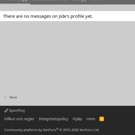
There are no messages on Jide's profile yet.
Hem
Sporthoj
Villkor och regler
Integritetspolicy
Hjälp
Hem
R
S
S
®
Community platform by XenForo
© 2010-2026 XenForo Ltd.