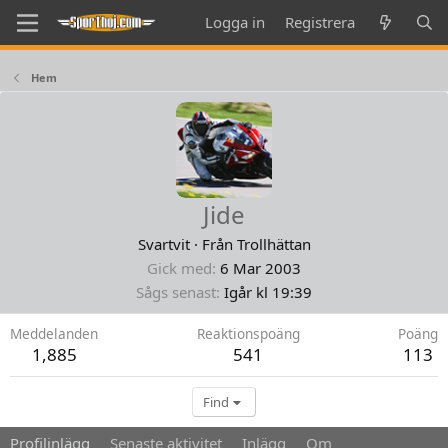
Logga in
Registrera
Hem
Jide
Svartvit
·
Från
Trollhättan
Gick med
6 Mar 2003
Sågs senast
Igår kl 19:39
Meddelanden
Reaktionspoäng
Poäng
1,885
541
113
Find
Profilinlägg
Senaste aktivitet
Inlägg
Om