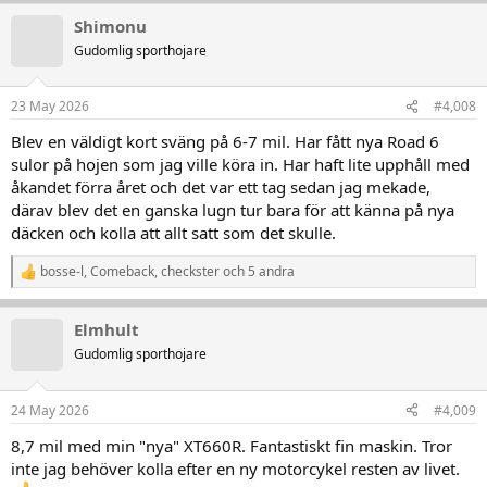
a
Shimonu
k
t
Gudomlig sporthojare
i
o
n
23 May 2026
#4,008
e
r
Blev en väldigt kort sväng på 6-7 mil. Har fått nya Road 6
:
sulor på hojen som jag ville köra in. Har haft lite upphåll med
åkandet förra året och det var ett tag sedan jag mekade,
därav blev det en ganska lugn tur bara för att känna på nya
däcken och kolla att allt satt som det skulle.
bosse-l
,
Comeback
,
checkster
och 5 andra
R
e
a
Elmhult
k
t
Gudomlig sporthojare
i
o
n
24 May 2026
#4,009
e
r
8,7 mil med min "nya" XT660R. Fantastiskt fin maskin. Tror
:
inte jag behöver kolla efter en ny motorcykel resten av livet.