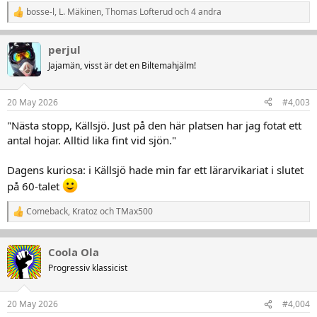
bosse-l
,
L. Mäkinen
,
Thomas Lofterud
och 4 andra
R
e
a
perjul
k
t
Jajamän, visst är det en Biltemahjälm!
i
o
n
20 May 2026
#4,003
e
r
"Nästa stopp, Källsjö. Just på den här platsen har jag fotat ett
:
antal hojar. Alltid lika fint vid sjön."
Dagens kuriosa: i Källsjö hade min far ett lärarvikariat i slutet
på 60-talet
Comeback
,
Kratoz
och
TMax500
R
e
a
k
Coola Ola
t
Progressiv klassicist
i
o
n
20 May 2026
#4,004
e