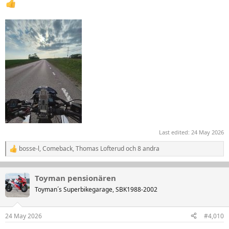
Last edited:
24 May 2026
bosse-l
,
Comeback
,
Thomas Lofterud
och 8 andra
R
e
a
k
Toyman pensionären
t
Toyman´s Superbikegarage, SBK1988-2002
i
o
n
24 May 2026
#4,010
e
r