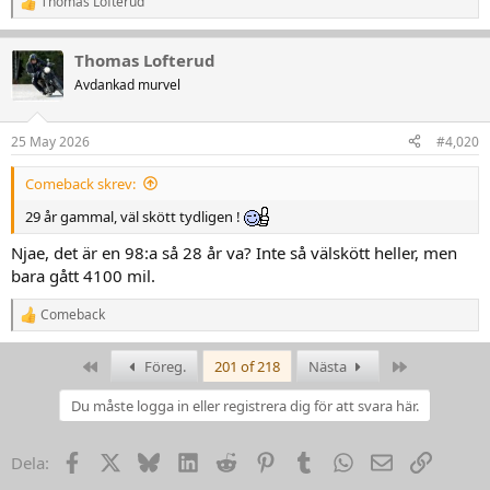
Thomas Lofterud
R
e
a
Thomas Lofterud
k
t
Avdankad murvel
i
o
n
25 May 2026
#4,020
e
r
Comeback skrev:
:
29 år gammal, väl skött tydligen !
Njae, det är en 98:a så 28 år va? Inte så välskött heller, men
bara gått 4100 mil.
Comeback
R
e
a
First
Last
Föreg.
201 of 218
Nästa
k
t
Du måste logga in eller registrera dig för att svara här.
i
o
n
Facebook
X
Bluesky
LinkedIn
Reddit
Pinterest
Tumblr
WhatsApp
Email
Link
Dela:
e
r