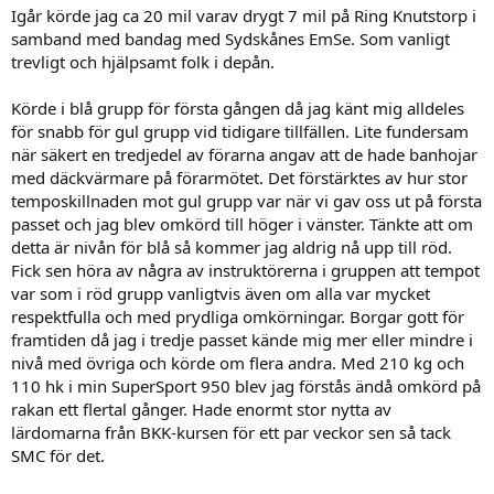
r
Igår körde jag ca 20 mil varav drygt 7 mil på Ring Knutstorp i
:
samband med bandag med Sydskånes EmSe. Som vanligt
trevligt och hjälpsamt folk i depån.
Körde i blå grupp för första gången då jag känt mig alldeles
för snabb för gul grupp vid tidigare tillfällen. Lite fundersam
när säkert en tredjedel av förarna angav att de hade banhojar
med däckvärmare på förarmötet. Det förstärktes av hur stor
temposkillnaden mot gul grupp var när vi gav oss ut på första
passet och jag blev omkörd till höger i vänster. Tänkte att om
detta är nivån för blå så kommer jag aldrig nå upp till röd.
Fick sen höra av några av instruktörerna i gruppen att tempot
var som i röd grupp vanligtvis även om alla var mycket
respektfulla och med prydliga omkörningar. Borgar gott för
framtiden då jag i tredje passet kände mig mer eller mindre i
nivå med övriga och körde om flera andra. Med 210 kg och
110 hk i min SuperSport 950 blev jag förstås ändå omkörd på
rakan ett flertal gånger. Hade enormt stor nytta av
lärdomarna från BKK-kursen för ett par veckor sen så tack
SMC för det.