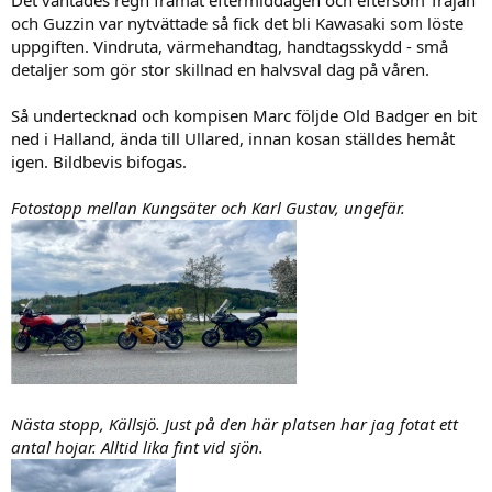
och Guzzin var nytvättade så fick det bli Kawasaki som löste
uppgiften. Vindruta, värmehandtag, handtagsskydd - små
detaljer som gör stor skillnad en halvsval dag på våren.
Så undertecknad och kompisen Marc följde Old Badger en bit
ned i Halland, ända till Ullared, innan kosan ställdes hemåt
igen. Bildbevis bifogas.
Fotostopp mellan Kungsäter och Karl Gustav, ungefär.
Nästa stopp, Källsjö. Just på den här platsen har jag fotat ett
antal hojar. Alltid lika fint vid sjön.