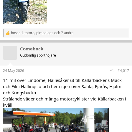
bosse-l
,
totoro
,
pimpelgas
och 7 andra
R
e
a
Comeback
k
t
Gudomlig sporthojare
i
o
n
24 May 2026
#4,017
e
r
11 mil över Lindome, Hällesåker ut till Källarbackens Mack
:
och Fik i Hällingsjö och hem igen över Sätila, Fjärås, Hjälm
och Kungsbacka.
Strålande väder och många motorcyklister vid Källarbacken i
kväll.