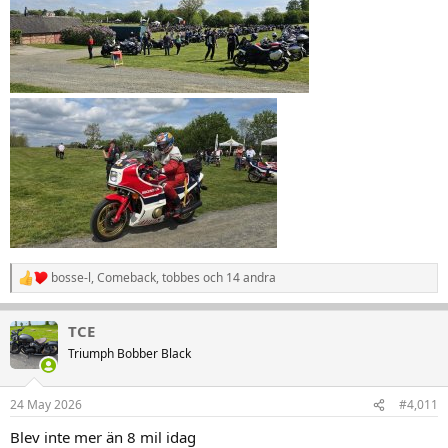
bosse-l
,
Comeback
,
tobbes
och 14 andra
R
e
a
TCE
k
t
Triumph Bobber Black
i
o
n
24 May 2026
#4,011
e
r
Blev inte mer än 8 mil idag
: