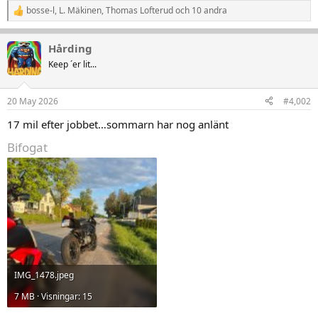
bosse-l
,
L. Mäkinen
,
Thomas Lofterud
och 10 andra
R
e
a
Hårding
k
t
Keep ´er lit...
i
o
n
20 May 2026
#4,002
e
r
17 mil efter jobbet…sommarn har nog anlänt
:
Bifogat
IMG_1478.jpeg
7 MB · Visningar: 15