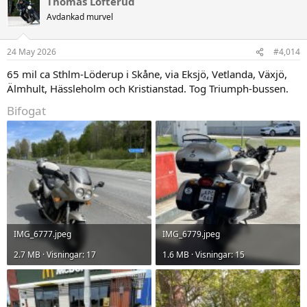
Thomas Lofterud
k
t
Avdankad murvel
i
o
n
24 May 2026
#4,014
e
r
65 mil ca Sthlm-Löderup i Skåne, via Eksjö, Vetlanda, Växjö,
:
Älmhult, Hässleholm och Kristianstad. Tog Triumph-bussen.
Bifogat
IMG_6777.jpeg
IMG_6779.jpeg
2.7 MB · Visningar: 17
1.6 MB · Visningar: 15