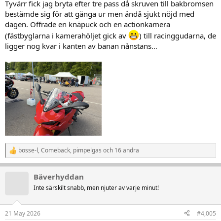
Tyvärr fick jag bryta efter tre pass då skruven till bakbromsen
bestämde sig för att gänga ur men ändå sjukt nöjd med
dagen. Offrade en knäpuck och en actionkamera
(fästbyglarna i kamerahöljet gick av
) till racinggudarna, de
ligger nog kvar i kanten av banan nånstans…
bosse-l
,
Comeback
,
pimpelgas
och 16 andra
R
e
a
Bäverhyddan
k
t
Inte särskilt snabb, men njuter av varje minut!
i
o
n
21 May 2026
#4,005
e