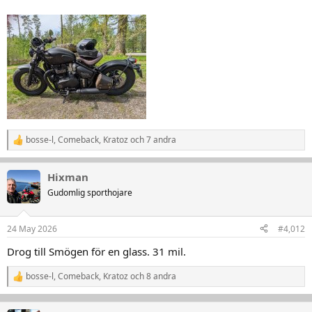
bosse-l
,
Comeback
,
Kratoz
och 7 andra
R
e
a
Hixman
k
t
Gudomlig sporthojare
i
o
n
24 May 2026
#4,012
e
r
Drog till Smögen för en glass. 31 mil.
:
bosse-l
,
Comeback
,
Kratoz
och 8 andra
R
e
a