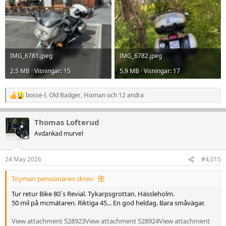
IMG_6781.jpeg
IMG_6782.jpeg
2.5 MB · Visningar: 15
5.9 MB · Visningar: 17
bosse-l
,
Old Badger
,
Hixman
och 12 andra
R
e
a
Thomas Lofterud
k
t
Avdankad murvel
i
o
n
24 May 2026
#4,015
e
r
Toyman pensionären skrev:
:
Tur retur Bike 80`s Revial. Tykarpsgrottan. Hässleholm.
50 mil på mcmätaren. Riktiga 45... En god heldag. Bara småvägar.
View attachment 528923
View attachment 528924
View attachment