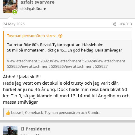
k
asfalt svarvare
t
stödhjulsförare
i
o
n
24 May 2026
#4,013
e
r
:
Toyman pensionären skrev:
Tur retur Bike 80`s Revial. Tykarpsgrottan. Hässleholm.
50 mil på mcmätaren. Riktiga 45... En god heldag. Bara småvägar.
View attachment 528923
View attachment 528924
View attachment
528925
View attachment 528926
View attachment 528927
Ähhh!!! Jävla skit!!!
Hade jag vetat om det skulle old trusty och jag varit där,
härket är ju nu 46 år ung. Dock hade min resa bara blivit 50
km T o R, så jag klämde till med 13-14 mil till Ängelholm och
massa småvägar.
bosse-l
,
Comeback
,
Toyman pensionären
och 3 andra
R
e
a
El Presidente
k
t