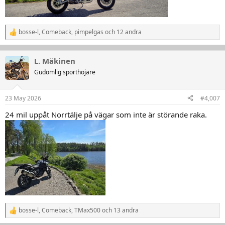
bosse-l
,
Comeback
,
pimpelgas
och 12 andra
R
e
a
k
L. Mäkinen
t
Gudomlig sporthojare
i
o
n
23 May 2026
#4,007
e
r
24 mil uppåt Norrtälje på vägar som inte är störande raka.
:
bosse-l
,
Comeback
,
TMax500
och 13 andra
R
e