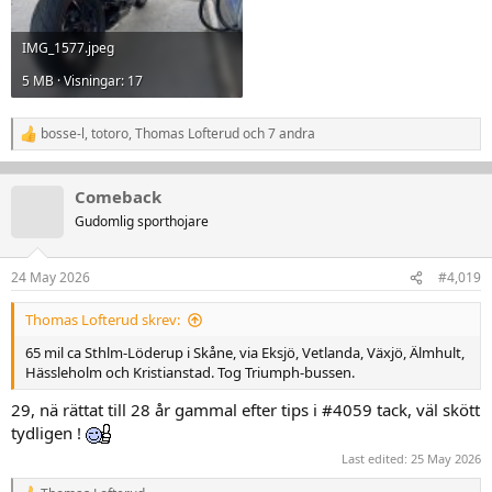
IMG_1577.jpeg
5 MB · Visningar: 17
bosse-l
,
totoro
,
Thomas Lofterud
och 7 andra
R
e
a
k
Comeback
t
Gudomlig sporthojare
i
o
n
24 May 2026
#4,019
e
r
:
Thomas Lofterud skrev:
65 mil ca Sthlm-Löderup i Skåne, via Eksjö, Vetlanda, Växjö, Älmhult,
Hässleholm och Kristianstad. Tog Triumph-bussen.
29, nä rättat till 28 år gammal efter tips i #4059 tack, väl skött
tydligen !
Last edited:
25 May 2026