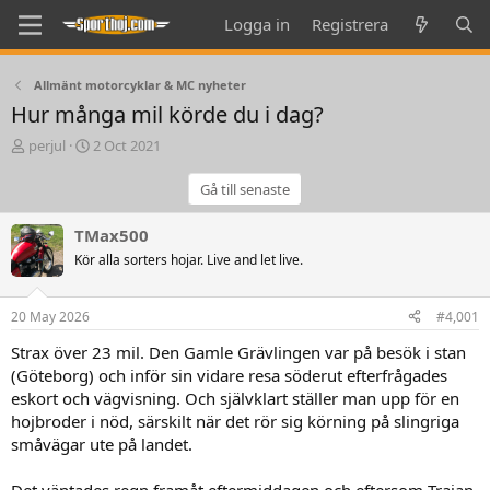
Logga in
Registrera
Allmänt motorcyklar & MC nyheter
Hur många mil körde du i dag?
T
S
perjul
2 Oct 2021
h
t
r
a
Gå till senaste
e
r
a
t
TMax500
d
d
Kör alla sorters hojar. Live and let live.
s
a
t
t
a
e
20 May 2026
#4,001
r
t
Strax över 23 mil. Den Gamle Grävlingen var på besök i stan
e
(Göteborg) och inför sin vidare resa söderut efterfrågades
r
eskort och vägvisning. Och självklart ställer man upp för en
hojbroder i nöd, särskilt när det rör sig körning på slingriga
småvägar ute på landet.
Det väntades regn framåt eftermiddagen och eftersom Trajan