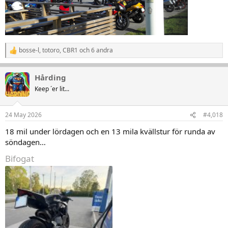
bosse-l
,
totoro
,
CBR1
och 6 andra
R
e
a
Hårding
k
t
Keep ´er lit...
i
o
n
24 May 2026
#4,018
e
r
18 mil under lördagen och en 13 mila kvällstur för runda av
:
söndagen…
Bifogat