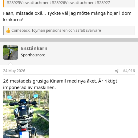
528925
View attachment 528926
View attachment 528927
Faan, missade oxå… Tyckte väl jag mötte många hojar i dom
krokarna!
Comeback
,
Toyman pensionären
och
asfalt svarvare
R
e
a
k
Enstånkarn
t
Sporthojsnörd
i
o
n
24 May 2026
#4,016
e
r
26 mestadels grusiga Kinamil med nya åket. Är riktigt
:
imponerad av maskinen.