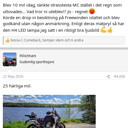
r
Blev 10 mil idag, tänkte stresstesta MC stället i det regn som
:
utlovades... Vad tror ni uteblev!? Jo - regnet
Körde en drop in besiktning på Freewinden istället och blev
godkänd utan någon anmärkning. Enligt deras mätpryl så har
den H4 LED lampa jag satt i en riktigt bra ljusbild
bosse-l
,
Comeback
,
Semper idem
och 6 andra
R
e
a
Hixman
k
t
Gudomlig sporthojare
i
o
n
22 May 2026
#4,006
e
r
25 härliga mil.
: