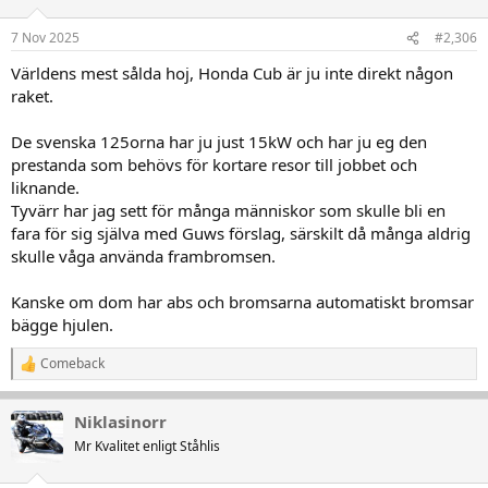
7 Nov 2025
#2,306
Världens mest sålda hoj, Honda Cub är ju inte direkt någon
raket.
De svenska 125orna har ju just 15kW och har ju eg den
prestanda som behövs för kortare resor till jobbet och
liknande.
Tyvärr har jag sett för många människor som skulle bli en
fara för sig själva med Guws förslag, särskilt då många aldrig
skulle våga använda frambromsen.
Kanske om dom har abs och bromsarna automatiskt bromsar
bägge hjulen.
Comeback
R
e
a
Niklasinorr
k
t
Mr Kvalitet enligt Ståhlis
i
o