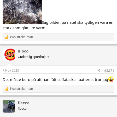
Såg bilden på nätet ska tydligen vara en
stark som gått lite varm.
Two stroke man
R
e
a
illoco
k
t
Gudomlig sporthojare
i
o
n
7 Nov 2025
#2,319
e
r
Det måste bero på att han fått sulfataska i batteriet tror jag
:
Two stroke man
R
e
a
fleece
k
t
fleece
i
o