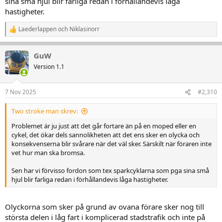
sina små hjul blir farliga redan i förhållandevis låga
hastigheter.
Laederlappen
och
Niklasinorr
R
e
a
GuW
k
t
Version 1.1
i
o
n
7 Nov 2025
#2,310
e
r
Two stroke man skrev:
:
Problemet är ju just att det går fortare än på en moped eller en
cykel, det ökar dels sannolikheten att det ens sker en olycka och
konsekvenserna blir svårare när det väl sker. Särskilt när föraren inte
vet hur man ska bromsa.
Sen har vi förvisso fordon som tex sparkcyklarna som pga sina små
hjul blir farliga redan i förhållandevis låga hastigheter.
Olyckorna som sker på grund av ovana förare sker nog till
största delen i låg fart i komplicerad stadstrafik och inte på