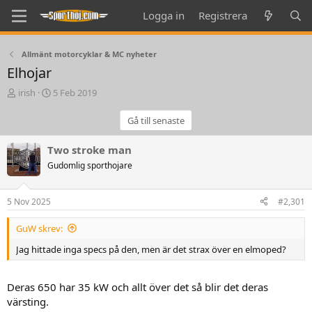
Logga in
Registrera
Allmänt motorcyklar & MC nyheter
Elhojar
T
S
irish
5 Feb 2019
h
t
r
a
Gå till senaste
e
r
a
t
Two stroke man
d
d
Gudomlig sporthojare
s
a
t
t
a
e
5 Nov 2025
#2,301
r
t
GuW skrev:
e
r
Jag hittade inga specs på den, men är det strax över en elmoped?
Deras 650 har 35 kW och allt över det så blir det deras
värsting.