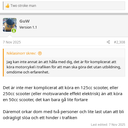
Two stroke man
R
e
a
GuW
k
t
Version 1.1
i
o
n
7 Nov 2025
#2,308
e
r
Niklasinorr skrev:
:
Jag kan inte annat än att hålla med dig, det är för komplicerat att
köra motorcykel i trafiken för att man ska göra det utan utbildning,
omdöme och erfarenhet.
Det är inte mer komplicerat att köra en 125cc scooter, eller
250cc scooter (eller motsvarande effekt elektrisk) än att köra
en 50cc scooter, det kan bara gå lite fortare
Däremot orkar dom med två personer och lite last utan att bli
odrägligt slöa och ett hinder i trafiken
Last edited:
7 Nov 2025