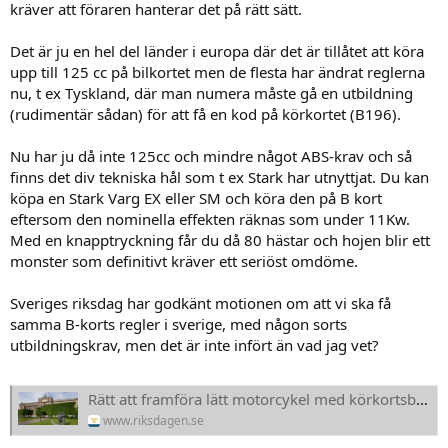
kräver att föraren hanterar det på rätt sätt.
Det är ju en hel del länder i europa där det är tillåtet att köra
upp till 125 cc på bilkortet men de flesta har ändrat reglerna
nu, t ex Tyskland, där man numera måste gå en utbildning
(rudimentär sådan) för att få en kod på körkortet (B196).
Nu har ju då inte 125cc och mindre något ABS-krav och så
finns det div tekniska hål som t ex Stark har utnyttjat. Du kan
köpa en Stark Varg EX eller SM och köra den på B kort
eftersom den nominella effekten räknas som under 11Kw.
Med en knapptryckning får du då 80 hästar och hojen blir ett
monster som definitivt kräver ett seriöst omdöme.
Sveriges riksdag har godkänt motionen om att vi ska få
samma B-korts regler i sverige, med någon sorts
utbildningskrav, men det är inte infört än vad jag vet?
Rätt att framföra lätt motorcykel med körkortsbehörighet B (Motion 2022/23:797 av Björn Söder (SD))
www.riksdagen.se