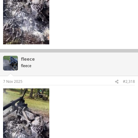
fleece
fleece
7 Nov 2025
#2,318