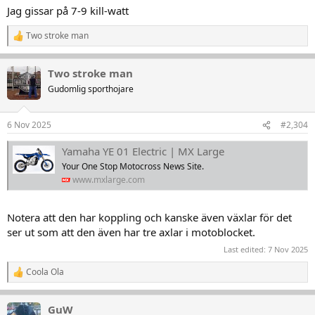
Jag gissar på 7-9 kill-watt
Two stroke man
R
e
a
Two stroke man
k
t
Gudomlig sporthojare
i
o
n
6 Nov 2025
#2,304
e
r
Yamaha YE 01 Electric | MX Large
:
Your One Stop Motocross News Site.
www.mxlarge.com
Notera att den har koppling och kanske även växlar för det
ser ut som att den även har tre axlar i motoblocket.
Last edited:
7 Nov 2025
Coola Ola
R
e
a
GuW
k