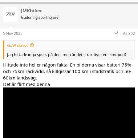
JMKbiker
Gudomlig sporthojare
5 Nov 2025
#2,302
GuW skrev:
Jag hittade inga specs på den, men är det strax över en elmoped?
Hittade inte heller någon fakta. En bilderna visar batteri 75%
och 75km räckvidd, så killgissar 100 km i stadstrafik och 50-
60km landsväg.
Det är flirt med denna