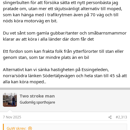
slingerbulten för att försöka sätta ett nytt personbästa jag
pratade om, utan mer ett skjutsvänligt alternativ till moped,
som kan hänga med i trafikrytmen även på 70 väg och till
nöds köra motorväg en bit.
Du vet sånt som gamla gubbar/tanter och småbarnsmammor
klarar av att köra i alla länder där dom får det
Ett fordon som kan frakta folk från ytterförorter till stan eller
genom stan, som tar mindre plats än en bil
Alternativt kan vi sänka hastigheten på Essingeleden,
norra/södra länken Södertäljevägen och hela stan till 45 så att
alla kan köra moped..
Two stroke man
Gudomlig sporthojare
7 Nov 2025
#2,313
GuW skrev: