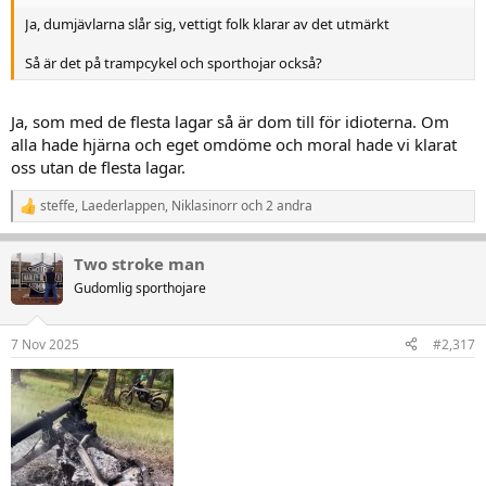
Ja, dumjävlarna slår sig, vettigt folk klarar av det utmärkt
Så är det på trampcykel och sporthojar också?
Ja, som med de flesta lagar så är dom till för idioterna. Om
alla hade hjärna och eget omdöme och moral hade vi klarat
oss utan de flesta lagar.
steffe
,
Laederlappen
,
Niklasinorr
och 2 andra
R
e
a
Two stroke man
k
t
Gudomlig sporthojare
i
o
n
7 Nov 2025
#2,317
e
r
: