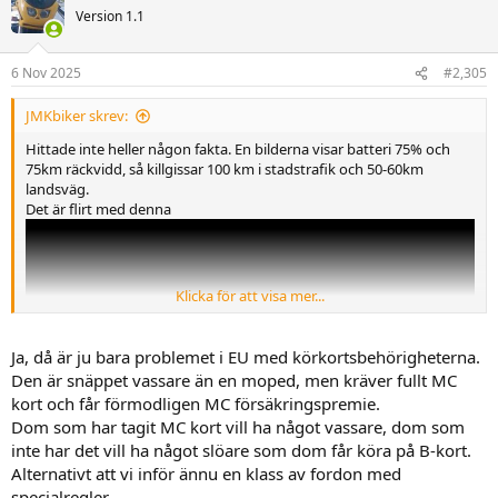
t
Version 1.1
i
o
n
6 Nov 2025
#2,305
e
r
JMKbiker skrev:
:
Hittade inte heller någon fakta. En bilderna visar batteri 75% och
75km räckvidd, så killgissar 100 km i stadstrafik och 50-60km
landsväg.
Det är flirt med denna
Klicka för att visa mer...
Ja, då är ju bara problemet i EU med körkortsbehörigheterna.
Den är snäppet vassare än en moped, men kräver fullt MC
kort och får förmodligen MC försäkringspremie.
Dom som har tagit MC kort vill ha något vassare, dom som
inte har det vill ha något slöare som dom får köra på B-kort.
Alternativt att vi inför ännu en klass av fordon med
specialregler.