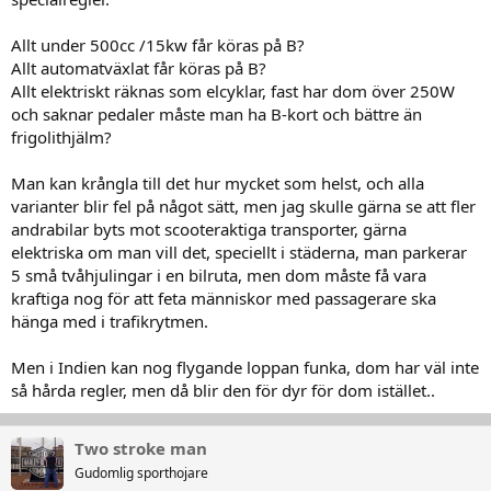
Så är väl mer snabb moped/lätt mc. Tycker att det den/dom var rätt
ok designmässigt och säkert ok som glassmoppe istället för moped
eller skoter.
Allt under 500cc /15kw får köras på B?
Allt automatväxlat får köras på B?
Allt elektriskt räknas som elcyklar, fast har dom över 250W
och saknar pedaler måste man ha B-kort och bättre än
frigolithjälm?
Man kan krångla till det hur mycket som helst, och alla
varianter blir fel på något sätt, men jag skulle gärna se att fler
andrabilar byts mot scooteraktiga transporter, gärna
elektriska om man vill det, speciellt i städerna, man parkerar
5 små tvåhjulingar i en bilruta, men dom måste få vara
kraftiga nog för att feta människor med passagerare ska
hänga med i trafikrytmen.
Men i Indien kan nog flygande loppan funka, dom har väl inte
så hårda regler, men då blir den för dyr för dom istället..
Two stroke man
Gudomlig sporthojare