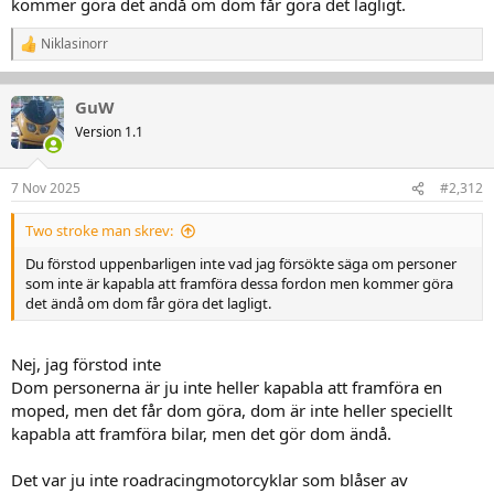
kommer göra det ändå om dom får göra det lagligt.
Niklasinorr
R
e
a
k
GuW
t
Version 1.1
i
o
n
7 Nov 2025
#2,312
e
r
:
Two stroke man skrev:
Du förstod uppenbarligen inte vad jag försökte säga om personer
som inte är kapabla att framföra dessa fordon men kommer göra
det ändå om dom får göra det lagligt.
Nej, jag förstod inte
Dom personerna är ju inte heller kapabla att framföra en
moped, men det får dom göra, dom är inte heller speciellt
kapabla att framföra bilar, men det gör dom ändå.
Det var ju inte roadracingmotorcyklar som blåser av