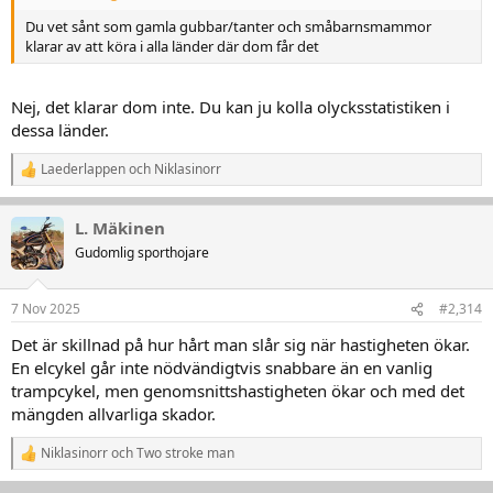
Du vet sånt som gamla gubbar/tanter och småbarnsmammor
klarar av att köra i alla länder där dom får det
Nej, det klarar dom inte. Du kan ju kolla olycksstatistiken i
dessa länder.
Laederlappen
och
Niklasinorr
R
e
a
L. Mäkinen
k
t
Gudomlig sporthojare
i
o
n
7 Nov 2025
#2,314
e
r
Det är skillnad på hur hårt man slår sig när hastigheten ökar.
:
En elcykel går inte nödvändigtvis snabbare än en vanlig
trampcykel, men genomsnittshastigheten ökar och med det
mängden allvarliga skador.
Niklasinorr
och
Two stroke man
R
e