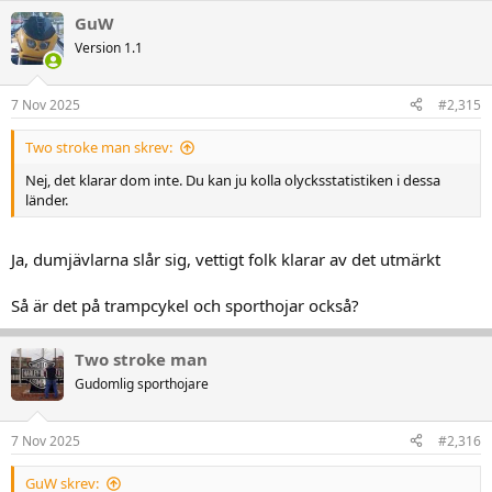
a
k
GuW
t
Version 1.1
i
o
n
7 Nov 2025
#2,315
e
r
:
Two stroke man skrev:
Nej, det klarar dom inte. Du kan ju kolla olycksstatistiken i dessa
länder.
Ja, dumjävlarna slår sig, vettigt folk klarar av det utmärkt
Så är det på trampcykel och sporthojar också?
Two stroke man
Gudomlig sporthojare
7 Nov 2025
#2,316
GuW skrev: