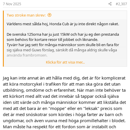
n
7 Nov 2025
#2,307
e
r
Two stroke man skrev:
:
Världens mest sålda hoj, Honda Cub är ju inte direkt någon raket.
De svenska 125orna har ju just 15kW och har ju eg den prestanda
som behövs för kortare resor till jobbet och liknande.
Tyvärr har jag sett för många människor som skulle bli en fara för
sig själva med Guws förslag, särskilt då många aldrig skulle våga
använda frambromsen.
Klicka för att visa mer...
Kanske om dom har abs och bromsarna automatiskt bromsar
bägge hjulen.
Jag kan inte annat än att hålla med dig, det är för komplicerat
att köra motorcykel i trafiken för att man ska göra det utan
utbildning, omdöme och erfarenhet. När man inte behöver ta
ett körkort med allt vad det innebär så tappar också själva
iden sitt värde och många människor kommer att likställa det
med att det bara är en "moppe" eller en "leksak" precis som
det är med snöskotrar som kördes i höga farter av barn och
ungdomar, och även vuxna med höga promillehalter i blodet.
Man måste ha respekt för ett fordon som är instabilt och