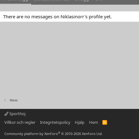
There are no messages on Niklasinorr's profile yet.
Hem
Sporthoj
Villkor och regler
Integritetspolicy
Hjälp
Hem
R
S
S
®
Community platform by XenForo
© 2010-2026 XenForo Ltd.