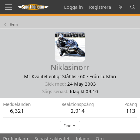
Logga in
Registrera
Hem
Niklasinorr
Mr Kvalitet enligt Ståhlis
·
60
·
Från
Lulstan
Gick med
24 May 2003
Sågs senast
Idag kl 09:10
Meddelanden
Reaktionspoäng
Poäng
6,321
2,914
113
Find
Profilinlägg
Senaste aktivitet
Inlägg
Om