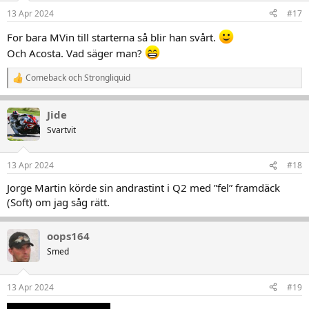
n
13 Apr 2024
#17
e
r
For bara MVin till starterna så blir han svårt.
:
Och Acosta. Vad säger man?
Comeback
och
Strongliquid
R
e
a
Jide
k
t
Svartvit
i
o
n
13 Apr 2024
#18
e
r
Jorge Martin körde sin andrastint i Q2 med ”fel” framdäck
:
(Soft) om jag såg rätt.
oops164
Smed
13 Apr 2024
#19