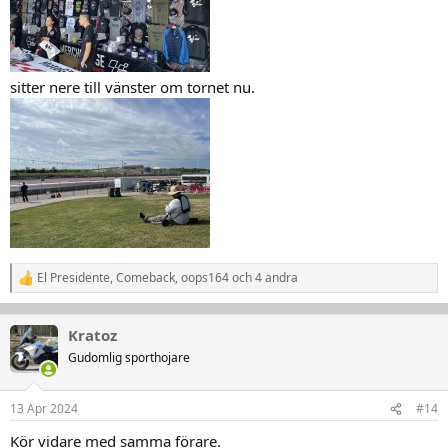
sitter nere till vänster om tornet nu.
El Presidente
,
Comeback
,
oops164
och 4 andra
R
e
a
k
Kratoz
t
Gudomlig sporthojare
i
o
n
13 Apr 2024
#14
e
r
Kör vidare med samma förare.
: