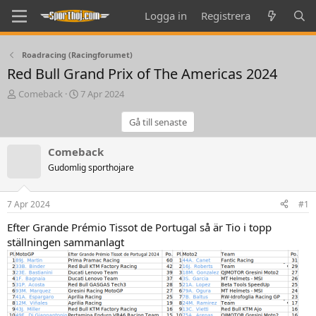
Logga in
Registrera
Roadracing (Racingforumet)
Red Bull Grand Prix of The Americas 2024
T
S
Comeback
7 Apr 2024
h
t
r
a
Gå till senaste
e
r
a
t
Comeback
d
d
Gudomlig sporthojare
s
a
t
t
a
e
7 Apr 2024
#1
r
t
Efter Grande Prémio Tissot de Portugal så är Tio i topp
e
ställningen sammanlagt
r