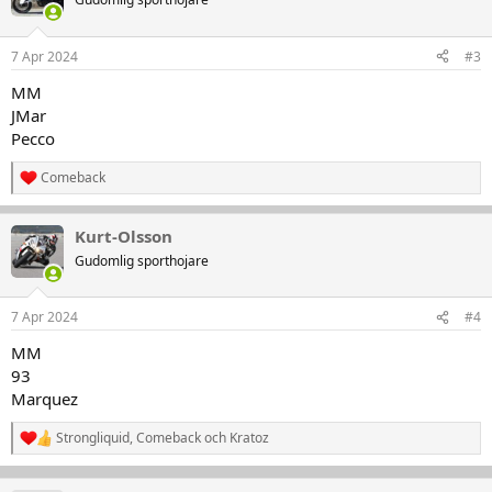
i
o
n
7 Apr 2024
#3
e
r
MM
:
JMar
Pecco
Comeback
R
e
a
Kurt-Olsson
k
t
Gudomlig sporthojare
i
o
n
7 Apr 2024
#4
e
r
MM
:
93
Marquez
Strongliquid
,
Comeback
och
Kratoz
R
e
a