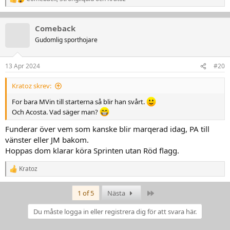
R
e
a
k
Comeback
t
Gudomlig sporthojare
i
o
n
13 Apr 2024
#20
e
r
:
Kratoz skrev:
For bara MVin till starterna så blir han svårt.
Och Acosta. Vad säger man?
Funderar över vem som kanske blir marqerad idag, PA till
vänster eller JM bakom.
Hoppas dom klarar köra Sprinten utan Röd flagg.
Kratoz
R
e
a
Last
1 of 5
Nästa
k
t
Du måste logga in eller registrera dig för att svara här.
i
o
n