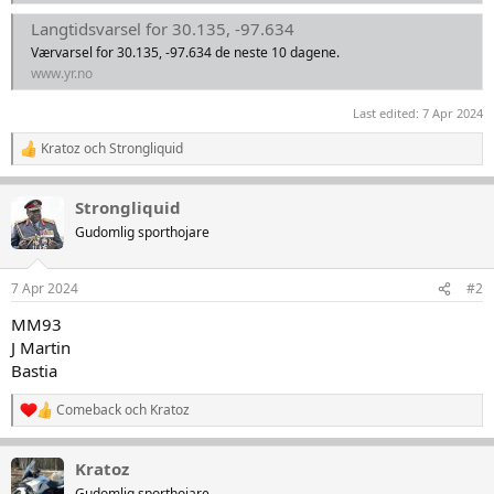
Langtidsvarsel for 30.135, -97.634
Værvarsel for 30.135, -97.634 de neste 10 dagene.
www.yr.no
Last edited:
7 Apr 2024
Kratoz
och
Strongliquid
R
e
a
Strongliquid
k
t
Gudomlig sporthojare
i
o
n
7 Apr 2024
#2
e
r
MM93
:
J Martin
Bastia
Comeback
och
Kratoz
R
e
a
Kratoz
k
t
Gudomlig sporthojare