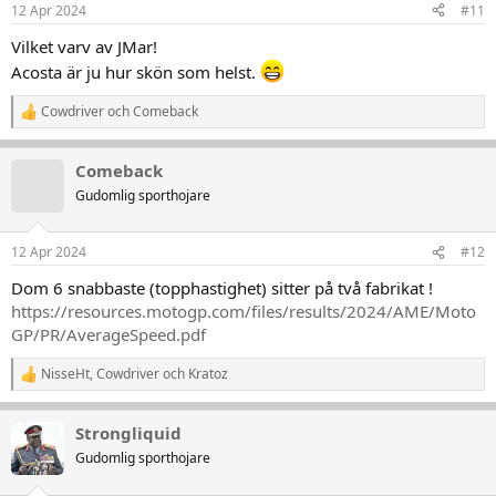
12 Apr 2024
#11
e
r
Vilket varv av JMar!
:
Acosta är ju hur skön som helst.
Cowdriver
och
Comeback
R
e
a
Comeback
k
t
Gudomlig sporthojare
i
o
n
12 Apr 2024
#12
e
r
Dom 6 snabbaste (topphastighet) sitter på två fabrikat !
:
https://resources.motogp.com/files/results/2024/AME/Moto
GP/PR/AverageSpeed.pdf
NisseHt
,
Cowdriver
och
Kratoz
R
e
a
Strongliquid
k
t
Gudomlig sporthojare
i
o