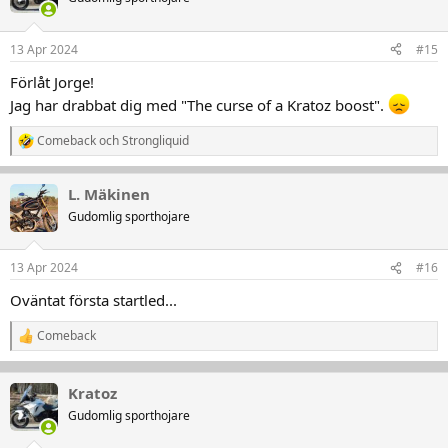
13 Apr 2024
#15
Förlåt Jorge!
Jag har drabbat dig med "The curse of a Kratoz boost".
Comeback
och
Strongliquid
R
e
a
L. Mäkinen
k
t
Gudomlig sporthojare
i
o
n
13 Apr 2024
#16
e
r
Oväntat första startled...
:
Comeback
R
e
a
k
Kratoz
t
Gudomlig sporthojare
i
o