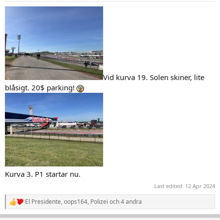
r
:
Vid kurva 19. Solen skiner, lite
blåsigt. 20$ parking!
Kurva 3. P1 startar nu.
Last edited:
12 Apr 2024
El Presidente
,
oops164
,
Polizei
och 4 andra
R
e