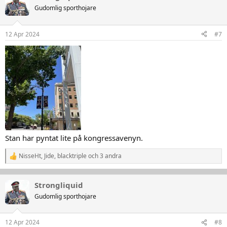
t
Gudomlig sporthojare
i
o
n
12 Apr 2024
#7
e
r
:
Stan har pyntat lite på kongressavenyn.
NisseHt
,
Jide
,
blacktriple
och 3 andra
R
e
a
k
Strongliquid
t
Gudomlig sporthojare
i
o
n
12 Apr 2024
#8
e