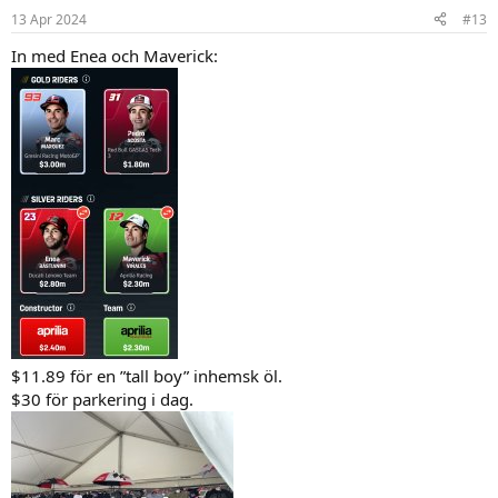
n
13 Apr 2024
#13
e
r
In med Enea och Maverick:
:
$11.89 för en ”tall boy” inhemsk öl.
$30 för parkering i dag.