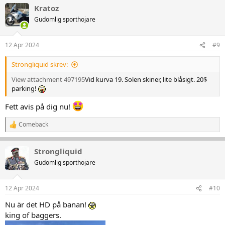
a
Kratoz
k
t
Gudomlig sporthojare
i
o
n
12 Apr 2024
#9
e
r
Strongliquid skrev:
:
View attachment 497195
Vid kurva 19. Solen skiner, lite blåsigt. 20$
parking!
Fett avis på dig nu!
Comeback
R
e
a
Strongliquid
k
t
Gudomlig sporthojare
i
o
n
12 Apr 2024
#10
e
r
Nu är det HD på banan!
:
king of baggers.