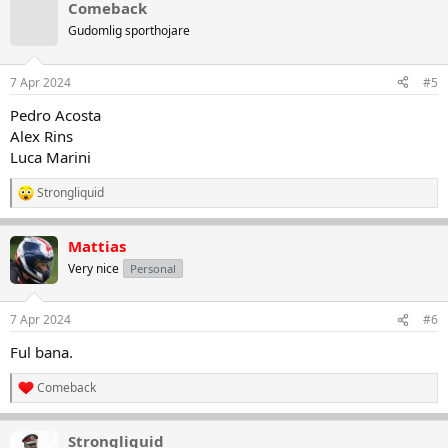
k
Comeback
t
Gudomlig sporthojare
i
o
n
7 Apr 2024
#5
e
r
Pedro Acosta
:
Alex Rins
Luca Marini
Strongliquid
R
e
a
Mattias
k
t
Very nice
Personal
i
o
n
7 Apr 2024
#6
e
r
Ful bana.
:
Comeback
R
e
a
Strongliquid
k