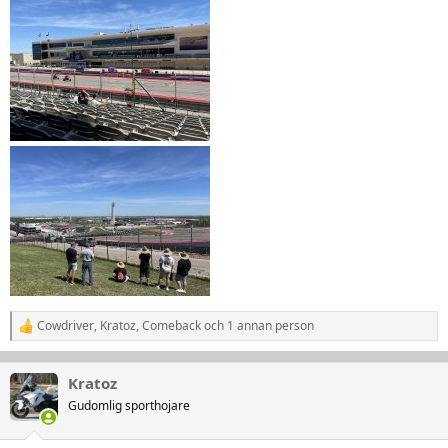
Cowdriver
,
Kratoz
,
Comeback
och 1 annan person
R
e
a
k
Kratoz
t
Gudomlig sporthojare
i
o
n