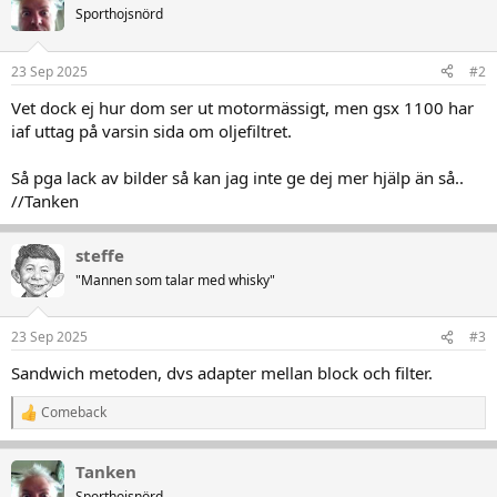
Sporthojsnörd
23 Sep 2025
#2
Vet dock ej hur dom ser ut motormässigt, men gsx 1100 har
iaf uttag på varsin sida om oljefiltret.
Så pga lack av bilder så kan jag inte ge dej mer hjälp än så..
//Tanken
steffe
"Mannen som talar med whisky"
23 Sep 2025
#3
Sandwich metoden, dvs adapter mellan block och filter.
Comeback
R
e
a
Tanken
k
t
Sporthojsnörd