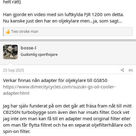
helt rätt)
Han gjorde en video med sin luftkylda FJR 1200 om detta.
Nu kanske just den har en oljekylare men...ja, som sagt...
Two stroke man
R
e
a
bosse-l
k
t
Gudomlig sporthojare
i
o
n
25 Sep 2025
#6
e
r
Verkar finnas nån adapter för oljekylare till GS850
:
https://www.dimecitycycles.com/suzuki-gs-oil-cooler-
adapter.html
Jag har själv funderat på om det går att fräsa fram nåt till mitt
CB250N turbobygge som även den har insats filter. Dock vet
jag inte om man kan få till en adapter med original filter eller
om man får flytta filtret och ha en separat oljefilterhållare och
spin-on filter.