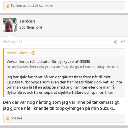
Tanken
och
asfalt svarvare
R
e
a
Tanken
k
t
Sporthojsnörd
i
o
n
25 Sep 2025
#7
e
r
bosse-l skrev:
:
Verkar finnas nån adapter för oljekylare till GS850
https://www.dimecitycycles.com/suzuki-gs-oil-cooler-adapter.html
Jag har själv funderat på om det går att fräsa fram nåt till mitt
CB250N turbobygge som även den har insats filter. Dock vet jag inte
om man kan få till en adapter med original filter eller om man får
flytta filtret och ha en separat oljefilterhållare och spin-on filter.
Den där var nog nånting som jag var inne på tankemässigt,
jag gjorde nåt liknande till toppkylningen på min Suzuki..
bosse-l
R
e