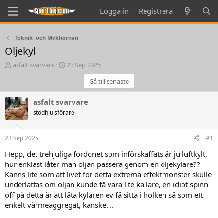
Logga in
Registrera
Teknik- och Mekhörnan
Oljekyl
T
S
asfalt svarvare
23 Sep 2025
h
t
Gå till senaste
r
a
e
r
a
t
asfalt svarvare
d
d
stödhjulsförare
s
a
t
t
a
e
23 Sep 2025
#1
r
t
Hepp, det trehjuliga fordonet som införskaffats är ju luftkylt,
e
hur enklast låter man oljan passera genom en oljekylare??
r
Känns lite som att livet för detta extrema effektmonster skulle
underlättas om oljan kunde få vara lite kallare, en idiot spinn
off på detta är att låta kylaren ev få sitta i holken så som ett
enkelt värmeaggregat, kanske....