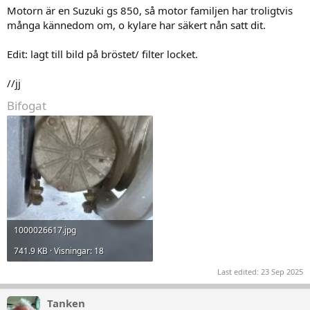
Motorn är en Suzuki gs 850, så motor familjen har troligtvis
många kännedom om, o kylare har säkert nån satt dit.
Edit: lagt till bild på bröstet/ filter locket.
//jj
Bifogat
1000026617.jpg
741.9 KB · Visningar: 18
Last edited:
23 Sep 2025
Tanken