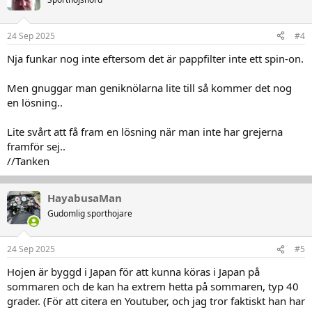
i
o
n
24 Sep 2025
#4
e
r
Nja funkar nog inte eftersom det är pappfilter inte ett spin-on.
:
Men gnuggar man geniknölarna lite till så kommer det nog
en lösning..
Lite svårt att få fram en lösning när man inte har grejerna
framför sej..
//Tanken
HayabusaMan
Gudomlig sporthojare
24 Sep 2025
#5
Hojen är byggd i Japan för att kunna köras i Japan på
sommaren och de kan ha extrem hetta på sommaren, typ 40
grader. (För att citera en Youtuber, och jag tror faktiskt han har