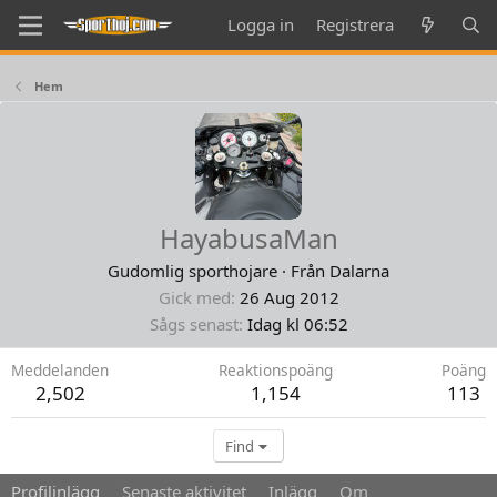
Logga in
Registrera
Hem
HayabusaMan
Gudomlig sporthojare
·
Från
Dalarna
Gick med
26 Aug 2012
Sågs senast
Idag kl 06:52
Meddelanden
Reaktionspoäng
Poäng
2,502
1,154
113
Find
Profilinlägg
Senaste aktivitet
Inlägg
Om