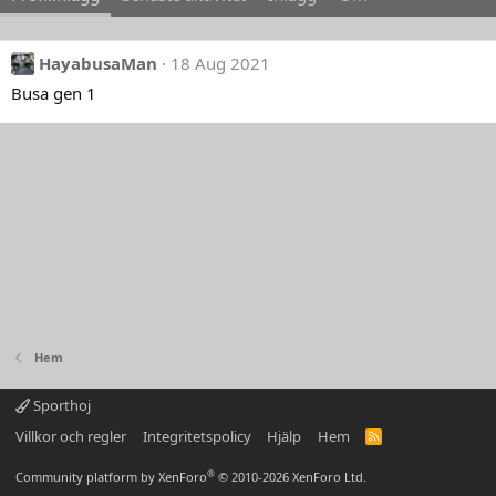
HayabusaMan
18 Aug 2021
Busa gen 1
Hem
Sporthoj
Villkor och regler
Integritetspolicy
Hjälp
Hem
R
S
S
®
Community platform by XenForo
© 2010-2026 XenForo Ltd.