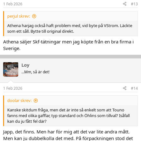
n
1 Feb 2026
#13
e
r
perjul skrev:
:
Athena harjag också haft problem med, vid byte på VStrom. Läckte
som ett såll. Bytte till original direkt.
Athena säljer Skf-tätningar men jag köpte från en bra firma i
Sverige.
Loy
...Mm, så är det!
1 Feb 2026
#14
doolar skrev:
Kanske skitdum fråga, men det är inte så enkelt som att Touno
fanns med olika gafflar, typ standard och Öhlins som tillval? Isåfall
kan du ju fått fel där?
Japp, det finns. Men har för mig att det var lite andra mått.
Men kan ju dubbelkolla det med. På förpackningen stod det