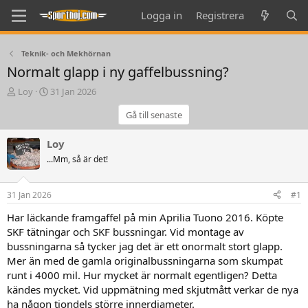
Logga in
Registrera
Teknik- och Mekhörnan
Normalt glapp i ny gaffelbussning?
T
S
Loy
31 Jan 2026
h
t
Gå till senaste
r
a
e
r
a
t
Loy
d
d
...Mm, så är det!
s
a
t
t
a
e
31 Jan 2026
#1
r
t
Har läckande framgaffel på min Aprilia Tuono 2016. Köpte
e
SKF tätningar och SKF bussningar. Vid montage av
r
bussningarna så tycker jag det är ett onormalt stort glapp.
Mer än med de gamla originalbussningarna som skumpat
runt i 4000 mil. Hur mycket är normalt egentligen? Detta
kändes mycket. Vid uppmätning med skjutmått verkar de nya
ha någon tiondels större innerdiameter.