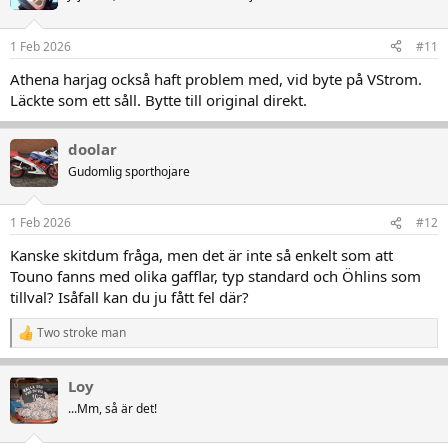
1 Feb 2026
#11
Athena harjag också haft problem med, vid byte på VStrom.
Läckte som ett såll. Bytte till original direkt.
doolar
Gudomlig sporthojare
1 Feb 2026
#12
Kanske skitdum fråga, men det är inte så enkelt som att
Touno fanns med olika gafflar, typ standard och Öhlins som
tillval? Isåfall kan du ju fått fel där?
Two stroke man
R
e
a
Loy
k
t
...Mm, så är det!
i
o