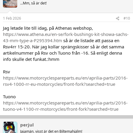
t
...Mm, så är det!
i
o
n
1 Feb 2026
#10
e
r
Jag letade lite till idag, på Athenas webshop,
:
https://www.athena.eu/en-se/fork-bushings-kit-showa-sachs-
43-mm-type-a-P295394.htm
så är de listade att passa en
Rsv4rr 15-20. När jag kollar sprängskisser så är det samma
artikelnummer på Rsv och Tuono från -16. Så enligt denna
info skulle det funkat.:hmm
Rsv
https://www.motorcyclespareparts.eu/en/aprilia-parts/2016-
rsv4-1000-rr-eu-motorcycles/front-fork?searched=true
Tuono
https://www.motorcyclespareparts.eu/en/aprilia-parts/2016-
tuono-v4-1100-rr-motorcycles/front-fork?searched=true
perjul
Jajamän, visst är det en Biltemahjälm!