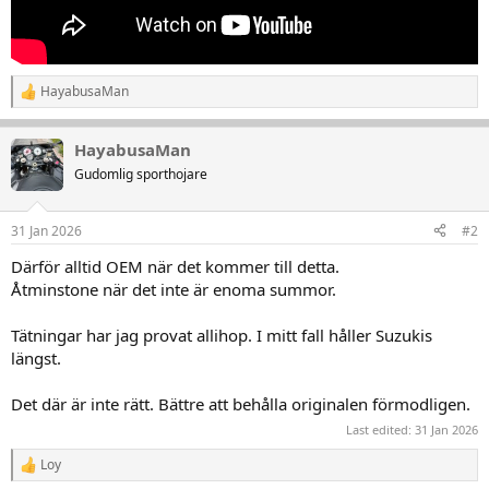
HayabusaMan
R
e
a
HayabusaMan
k
t
Gudomlig sporthojare
i
o
n
31 Jan 2026
#2
e
r
Därför alltid OEM när det kommer till detta.
:
Åtminstone när det inte är enoma summor.
Tätningar har jag provat allihop. I mitt fall håller Suzukis
längst.
Det där är inte rätt. Bättre att behålla originalen förmodligen.
Last edited:
31 Jan 2026
Loy
R