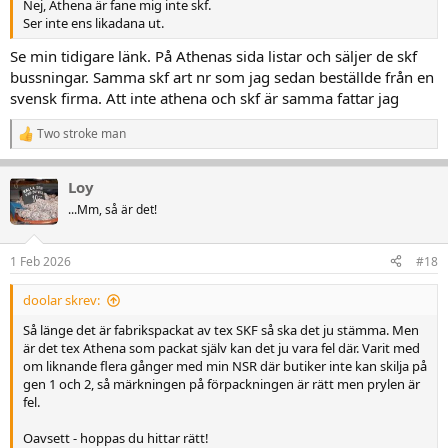
Nej, Athena är fane mig inte skf.
Ser inte ens likadana ut.
Se min tidigare länk. På Athenas sida listar och säljer de skf
bussningar. Samma skf art nr som jag sedan beställde från en
svensk firma. Att inte athena och skf är samma fattar jag
Two stroke man
R
e
a
Loy
k
t
...Mm, så är det!
i
o
n
1 Feb 2026
#18
e
r
doolar skrev:
:
Så länge det är fabrikspackat av tex SKF så ska det ju stämma. Men
är det tex Athena som packat själv kan det ju vara fel där. Varit med
om liknande flera gånger med min NSR där butiker inte kan skilja på
gen 1 och 2, så märkningen på förpackningen är rätt men prylen är
fel.
Oavsett - hoppas du hittar rätt!