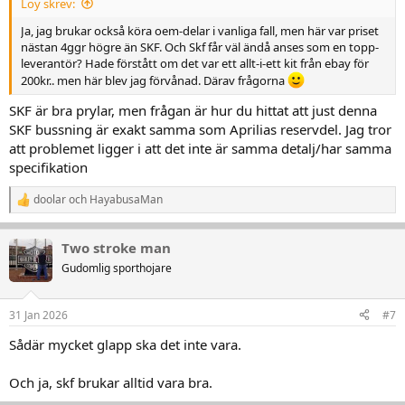
Loy skrev:
Ja, jag brukar också köra oem-delar i vanliga fall, men här var priset
nästan 4ggr högre än SKF. Och Skf får väl ändå anses som en topp-
leverantör? Hade förstått om det var ett allt-i-ett kit från ebay för
200kr.. men här blev jag förvånad. Därav frågorna
SKF är bra prylar, men frågan är hur du hittat att just denna
SKF bussning är exakt samma som Aprilias reservdel. Jag tror
att problemet ligger i att det inte är samma detalj/har samma
specifikation
doolar
och
HayabusaMan
R
e
a
Two stroke man
k
t
Gudomlig sporthojare
i
o
n
31 Jan 2026
#7
e
r
Sådär mycket glapp ska det inte vara.
:
Och ja, skf brukar alltid vara bra.