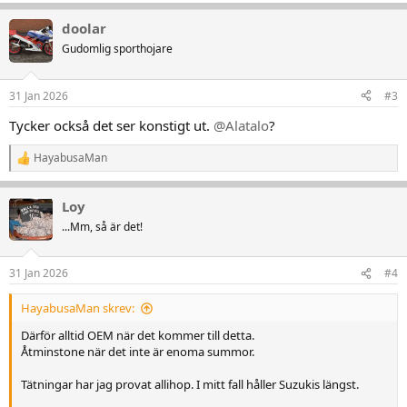
e
a
doolar
k
t
Gudomlig sporthojare
i
o
n
31 Jan 2026
#3
e
r
Tycker också det ser konstigt ut.
@Alatalo
?
:
HayabusaMan
R
e
a
Loy
k
t
...Mm, så är det!
i
o
n
31 Jan 2026
#4
e
r
HayabusaMan skrev:
:
Därför alltid OEM när det kommer till detta.
Åtminstone när det inte är enoma summor.
Tätningar har jag provat allihop. I mitt fall håller Suzukis längst.