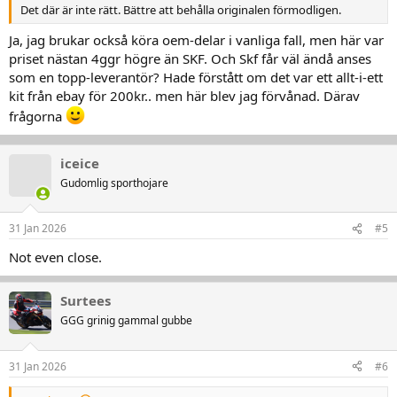
Det där är inte rätt. Bättre att behålla originalen förmodligen.
Ja, jag brukar också köra oem-delar i vanliga fall, men här var
priset nästan 4ggr högre än SKF. Och Skf får väl ändå anses
som en topp-leverantör? Hade förstått om det var ett allt-i-ett
kit från ebay för 200kr.. men här blev jag förvånad. Därav
frågorna
iceice
Gudomlig sporthojare
31 Jan 2026
#5
Not even close.
Surtees
GGG grinig gammal gubbe
31 Jan 2026
#6