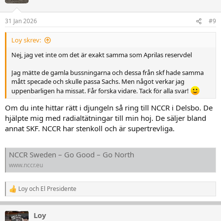
31 Jan 2026
#9
Loy skrev:
Nej, jag vet inte om det är exakt samma som Aprilas reservdel
Jag mätte de gamla bussningarna och dessa från skf hade samma
mått specade och skulle passa Sachs. Men något verkar jag
uppenbarligen ha missat. Får forska vidare. Tack för alla svar!
Om du inte hittar rätt i djungeln så ring till NCCR i Delsbo. De
hjälpte mig med radialtätningar till min hoj. De säljer bland
annat SKF. NCCR har stenkoll och är supertrevliga.
NCCR Sweden – Go Good – Go North
www.nccr.eu
Loy
och
El Presidente
R
e
a
Loy
k