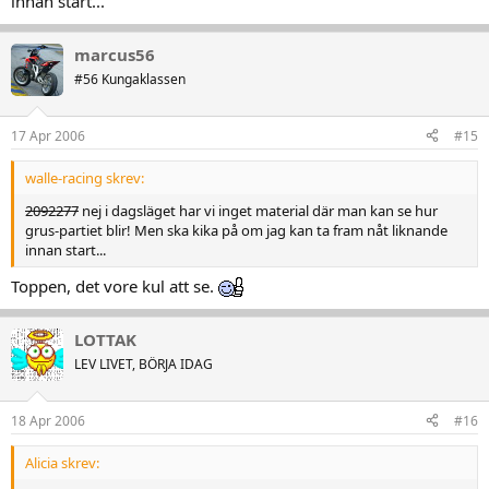
innan start...
marcus56
#56 Kungaklassen
17 Apr 2006
#15
walle-racing skrev:
2092277
nej i dagsläget har vi inget material där man kan se hur
grus-partiet blir! Men ska kika på om jag kan ta fram nåt liknande
innan start...
Toppen, det vore kul att se.
LOTTAK
LEV LIVET, BÖRJA IDAG
18 Apr 2006
#16
Alicia skrev: