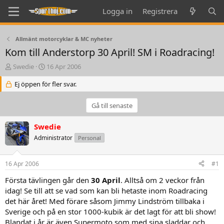
Logga in
Registrera
Allmänt motorcyklar & MC nyheter
Kom till Anderstorp 30 April! SM i Roadracing!
T
S
Swedie
16 Apr 2006
h
t
r
Ej öppen för fler svar.
a
e
r
a
t
Gå till senaste
d
d
s
a
Swedie
t
t
a
Administrator
e
Personal
r
t
16 Apr 2006
#1
e
r
Första tävlingen går den
30 April
. Alltså om 2 veckor från
idag! Se till att se vad som kan bli hetaste inom Roadracing
det här året! Med förare såsom Jimmy Lindström tillbaka i
Sverige och på en stor 1000-kubik är det lagt för att bli show!
Blandat i år är även Supermoto som med sina sladdar och