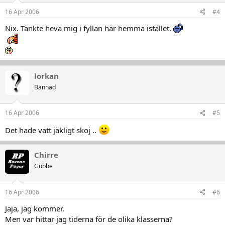
16 Apr 2006
#4
Nix. Tänkte heva mig i fyllan här hemma istället.
lorkan
Bannad
16 Apr 2006
#5
Det hade vatt jäkligt skoj ..
Chirre
Gubbe
16 Apr 2006
#6
Jaja, jag kommer.
Men var hittar jag tiderna för de olika klasserna?