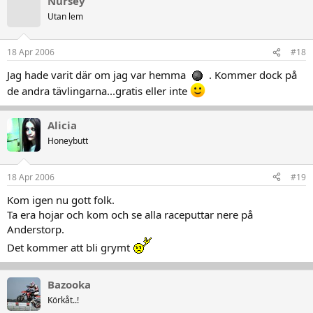
Nursey
Utan lem
18 Apr 2006
#18
Jag hade varit där om jag var hemma
. Kommer dock på
de andra tävlingarna...gratis eller inte
Alicia
Honeybutt
18 Apr 2006
#19
Kom igen nu gott folk.
Ta era hojar och kom och se alla raceputtar nere på
Anderstorp.
Det kommer att bli grymt
Bazooka
Körkåt..!