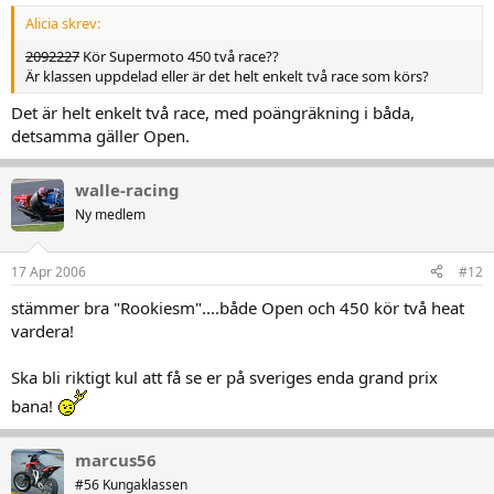
Alicia skrev:
2092227
Kör Supermoto 450 två race??
Är klassen uppdelad eller är det helt enkelt två race som körs?
Det är helt enkelt två race, med poängräkning i båda,
detsamma gäller Open.
walle-racing
Ny medlem
17 Apr 2006
#12
stämmer bra "Rookiesm"....både Open och 450 kör två heat
vardera!
Ska bli riktigt kul att få se er på sveriges enda grand prix
bana!
marcus56
#56 Kungaklassen