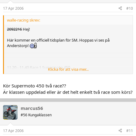
17 Apr 2006
#10
walle-racing skrev:
2092216
Hej!
Här kommer en officiell tidsplan för SM. Hoppas vi ses på
Anderstorp!
11.20 - 11.40 Race 1 Supermoto 450
Klicka för att visa mer...
12.40 - 13.00 LUNCH
Kör Supermoto 450 två race??
Är klassen uppdelad eller är det helt enkelt två race som körs?
13.00 - 13.25 Race 2 Supermoto 450
marcus56
#56 Kungaklassen
17 Apr 2006
#11