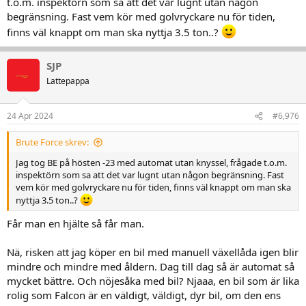
t.o.m. inspektörn som sa att det var lugnt utan någon
-"Såna är reglerna .."
begränsning. Fast vem kör med golvryckare nu för tiden,
finns väl knappt om man ska nyttja 3.5 ton..?
Satans jubelidioter, böteslappen kostar ändå samma som körkortet,
och har jag inte blivit kollad på 15 år, så är det inte aå ofta den
SJP
kostnaden infaller, så på den linjen är det.
Lattepappa
Vilk man inte att lagen skall följas så kan man ju bete sig på det
viset....
24 Apr 2024
#6,976
Brute Force skrev:
Jag tog BE på hösten -23 med automat utan knyssel, frågade t.o.m.
inspektörn som sa att det var lugnt utan någon begränsning. Fast
vem kör med golvryckare nu för tiden, finns väl knappt om man ska
nyttja 3.5 ton..?
Får man en hjälte så får man.
Nä, risken att jag köper en bil med manuell växellåda igen blir
mindre och mindre med åldern. Dag till dag så är automat så
mycket bättre. Och nöjesåka med bil? Njaaa, en bil som är lika
rolig som Falcon är en väldigt, väldigt, dyr bil, om den ens