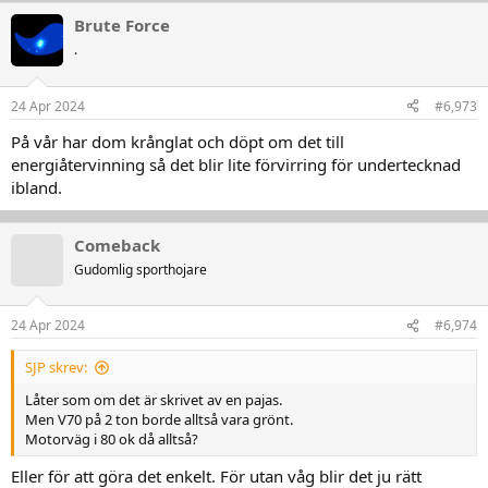
a
Brute Force
k
t
.
i
o
n
24 Apr 2024
#6,973
e
r
På vår har dom krånglat och döpt om det till
:
energiåtervinning så det blir lite förvirring för undertecknad
ibland.
Comeback
Gudomlig sporthojare
24 Apr 2024
#6,974
SJP skrev:
Låter som om det är skrivet av en pajas.
Men V70 på 2 ton borde alltså vara grönt.
Motorväg i 80 ok då alltså?
Eller för att göra det enkelt. För utan våg blir det ju rätt