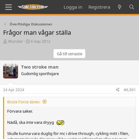
Logga in
Registrera
Överflödiga Diskussioner
Frågor man vågar ställa
T
S
Wunder
6 Sep 2012
h
t
r
a
Gå till senaste
e
r
a
t
Two stroke man
d
d
Gudomlig sporthojare
s
a
t
t
a
e
24 Apr 2024
#6,961
r
t
Brute Force skrev:
e
r
Förvara saker.
Nädå, ska inte vara dryyg
Skulle kunna vara duglig för mc i drive through, cykling mitt i filen,
arbete/mekande där man vill ha verktyg tillgängligt eller när man