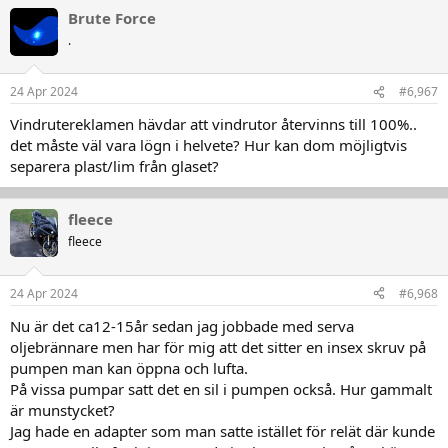
a
Brute Force
k
t
.
i
o
n
24 Apr 2024
#6,967
e
r
Vindrutereklamen hävdar att vindrutor återvinns till 100%..
:
det måste väl vara lögn i helvete? Hur kan dom möjligtvis
separera plast/lim från glaset?
fleece
fleece
24 Apr 2024
#6,968
Nu är det ca12-15år sedan jag jobbade med serva
oljebrännare men har för mig att det sitter en insex skruv på
pumpen man kan öppna och lufta.
På vissa pumpar satt det en sil i pumpen också. Hur gammalt
är munstycket?
Jag hade en adapter som man satte istället för relät där kunde