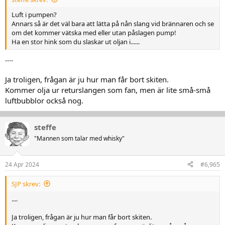
Luft i pumpen?
Annars så är det väl bara att lätta på nån slang vid brännaren och se
om det kommer vätska med eller utan påslagen pump!
Ha en stor hink som du slaskar ut oljan i......
....
Ja troligen, frågan är ju hur man får bort skiten.
Kommer olja ur returslangen som fan, men är lite små-små
luftbubblor också nog.
steffe
"Mannen som talar med whisky"
24 Apr 2024
#6,965
SJP skrev:
....
Ja troligen, frågan är ju hur man får bort skiten.