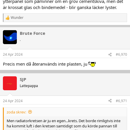
ytterpanel som påminner om en grov cementskiva, men det
är krossat glas och bindemedel - blir ganska läcker lyster.
Wunder
R
e
a
Brute Force
k
t
.
i
o
n
24 Apr 2024
#6,970
e
r
Precis men då återanvänds inte plasten, ju
:
SJP
Lattepappa
24 Apr 2024
#6,971
zoda skrev:
Men radiatorkretsen är ju en egen...krets. Det borde rimligtvis inte
ha kommit luft i den kretsen samtidigt som du körde pannan till