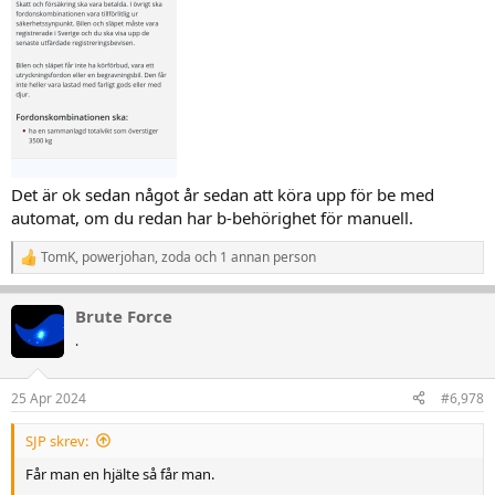
Det är ok sedan något år sedan att köra upp för be med
automat, om du redan har b-behörighet för manuell.
TomK
,
powerjohan
,
zoda
och 1 annan person
R
e
a
Brute Force
k
t
.
i
o
n
25 Apr 2024
#6,978
e
r
SJP skrev:
:
Får man en hjälte så får man.