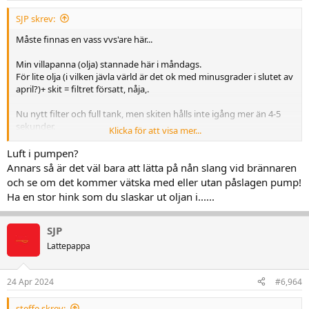
SJP skrev:
Måste finnas en vass vvs'are här...
Min villapanna (olja) stannade här i måndags.
För lite olja (i vilken jävla värld är det ok med minusgrader i slutet av
april?)+ skit = filtret försatt, nåja,.
Nu nytt filter och full tank, men skiten hålls inte igång mer än 4-5
sekunder.
Klicka för att visa mer...
Det ända jag kan tänka mig efter att allt är rengjort och fint är luft i
systemet. Har fått ut en del genom tryckuttaget, men går
Luft i pumpen?
fortfarande inte.
Annars så är det väl bara att lätta på nån slang vid brännaren
och se om det kommer vätska med eller utan påslagen pump!
I manualen står det att 2-rörssystem skall luftas automatiskt, jag
Ha en stor hink som du slaskar ut oljan i......
har tvårörssystem, frågan är då, hur görs det, SKALL MAN LÄMNA
DEN NÅGRA TIMMAR, ELLER SKALL MAN NOLLA "SKYDDET" SOM
ETT PUCKO?
SJP
Lattepappa
IE - Arbetas luften ut när den står, eller måste pumpen gå för att få
luften ur?
24 Apr 2024
#6,964
steffe skrev: