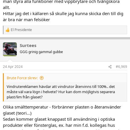
man styra alla funktioner med vippbrytare och tvångsköra
allt.
Hittar jag det i källaren så skulle jag kunna skicka den till dig
är bra när man felsöker
El Presidente
R
e
a
Surtees
k
t
GGG grinig gammal gubbe
i
o
n
24 Apr 2024
#6,969
e
r
Brute Force skrev:
:
Vindrutereklamen hävdar att vindrutor återvinns till 100%.. det
måste väl vara lögn i helvete? Hur kan dom möjligtvis separera
plast/lim från glaset?
Olika smälttemperatur - förbränner plasten o återanvänder
glaset (teori...)
Sedan kommer glaset knappast till användning i optiska
produkter eller fönsterglas, ex. har min f.d. kollegas hus