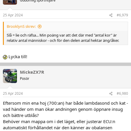
Gudomlig sporthojare
25 Apr 2024
#6,979
BrooklynS skrev:
Slå = lie och räfsa... Min poäng var att det där med "antal kor" är
relativ antal människor - och för den delen antal hektar äng/åker.
Lycka till!
MickeZX7R
Posör
25 Apr 2024
#6,980
Eftersom min ena hoj (700:an) har både lambdasond och kat -
vad händer om man ökar andningen genom öppnare insug
och bättre utblås?
Behöver man mappa om i det läget, eller justerar ECU:n
automatiskt förhållandet när den känner av obalansen