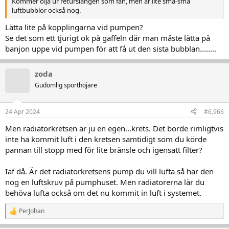
Kommer olja ur returslangen som fan, men är lite små-små
luftbubblor också nog.
Lätta lite på kopplingarna vid pumpen?
Se det som ett tjurigt ok på gaffeln där man måste lätta på
banjon uppe vid pumpen för att få ut den sista bubblan........
zoda
Gudomlig sporthojare
24 Apr 2024
#6,966
Men radiatorkretsen är ju en egen...krets. Det borde rimligtvis
inte ha kommit luft i den kretsen samtidigt som du körde
pannan till stopp med för lite bränsle och igensatt filter?
Iaf då. Är det radiatorkretsens pump du vill lufta så har den
nog en luftskruv på pumphuset. Men radiatorerna lär du
behöva lufta också om det nu kommit in luft i systemet.
PerJohan
R
e