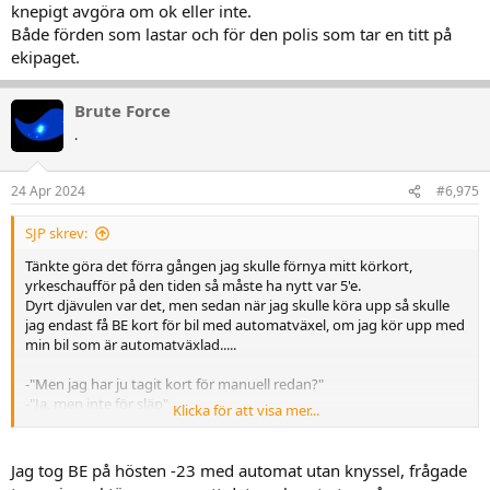
knepigt avgöra om ok eller inte.
Både förden som lastar och för den polis som tar en titt på
ekipaget.
Brute Force
.
24 Apr 2024
#6,975
SJP skrev:
Tänkte göra det förra gången jag skulle förnya mitt körkort,
yrkeschaufför på den tiden så måste ha nytt var 5'e.
Dyrt djävulen var det, men sedan när jag skulle köra upp så skulle
jag endast få BE kort för bil med automatväxel, om jag kör upp med
min bil som är automatväxlad.....
-"Men jag har ju tagit kort för manuell redan?"
-"Ja, men inte för släp"
Klicka för att visa mer...
-"Men jag kör kranbil med splittad låda 8-9 timmar om dagen, och
har kört tusentals mil med manuell personbil, och 750kg vagn, så
tror su att om jag stöpslar en bromsad vagn så glömmer jag helt
Jag tog BE på hösten -23 med automat utan knyssel, frågade
plötsligt bort var kopplingen sitter?!"