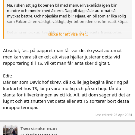
Nä, risken att jag köper en bil med manuell växellåda igen blir
mindre och mindre med åldern. Dag till dag så är automat så
mycket bättre. Och nöjesåka med bil? Njaaa, en bil som är lika rolig
som Falcon är en väldigt, väldigt, dyr bil, om den ens finns att köpa.
Det är ju en pickup, typ Hilux eller liknande, knegets Transporter.
Klicka för att visa mer...
Men framförallt tycker jag illa om begränsningar, varesig de
kommer i spel eller ej. Riktigt, riktigt illa tycker jag om dem.
Absolut, fast på pappret man får var det ikryssat automat
men kan vara så enkelt att vissa hjältar justerar detta vid
rapportering till TS. Vilket man får anta sker digitalt.
Edit:
Där ser som Davidhof skrev, då skulle jag begära ändring på
körkortet hos TS, lär ju vara möjlig och på sin höjd får du
slanta för tillverkningen av ett kk. Alt. att dom säger att det är
lugnt och att snutten vet detta eller att TS sorterar bort dessa
inrapporteringar.
Last edited:
25 Apr 2024
Two stroke man