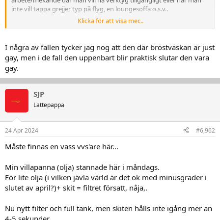
inte vill tappa grejjer typ på flyg, en loungesoffa o.s.v..
Klicka för att visa mer...
Jag är kanske lite omanligt såld på väskor men det finns gränser
även för mig så en man purse skulle jag aldrig ens överväga
I några av fallen tycker jag nog att den där bröstväskan är just
Vi har alla ett dom.. förmodligen steg ett i trans-det förvandlingen.
gay, men i de fall den uppenbart blir praktisk slutar den vara
gay.
SJP
Lattepappa
eller
24 Apr 2024
#6,962
Måste finnas en vass vvs'are här...
Min villapanna (olja) stannade här i måndags.
För lite olja (i vilken jävla värld är det ok med minusgrader i
slutet av april?)+ skit = filtret försatt, nåja,.
Nu nytt filter och full tank, men skiten hålls inte igång mer än
4-5 sekunder.