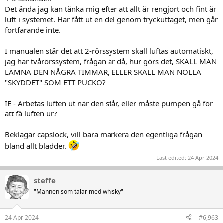
Det ända jag kan tänka mig efter att allt är rengjort och fint är
luft i systemet. Har fått ut en del genom tryckuttaget, men går
fortfarande inte.
I manualen står det att 2-rörssystem skall luftas automatiskt,
jag har tvårörssystem, frågan är då, hur görs det, SKALL MAN
LÄMNA DEN NÅGRA TIMMAR, ELLER SKALL MAN NOLLA
"SKYDDET" SOM ETT PUCKO?
IE - Arbetas luften ut när den står, eller måste pumpen gå för
att få luften ur?
Beklagar capslock, vill bara markera den egentliga frågan
bland allt bladder.
Last edited:
24 Apr 2024
steffe
"Mannen som talar med whisky"
24 Apr 2024
#6,963