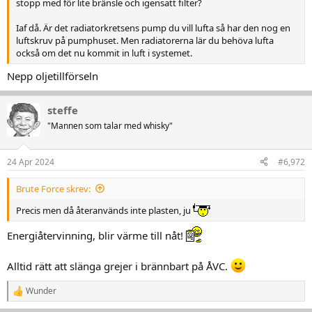
stopp med för lite bränsle och igensatt filter?
Iaf då. Är det radiatorkretsens pump du vill lufta så har den nog en
luftskruv på pumphuset. Men radiatorerna lär du behöva lufta
också om det nu kommit in luft i systemet.
Nepp oljetillförseln
steffe
"Mannen som talar med whisky"
24 Apr 2024
#6,972
Brute Force skrev:
Precis men då återanvänds inte plasten, ju
Energiåtervinning, blir värme till nåt!
Alltid rätt att slänga grejer i brännbart på ÅVC.
Wunder
R
e