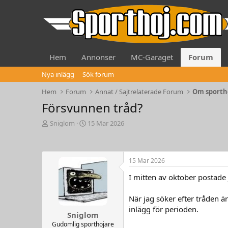
Hem
Annonser
MC-Garaget
Forum
Nya inlägg
Sök forum
Hem
Forum
Annat / Sajtrelaterade Forum
Om sportho
Försvunnen tråd?
T
S
Sniglom
15 Mar 2026
h
t
r
a
e
r
a
t
15 Mar 2026
d
d
I mitten av oktober postade 
s
a
t
t
a
e
När jag söker efter tråden ä
r
inlägg för perioden.
Sniglom
t
e
Gudomlig sporthojare