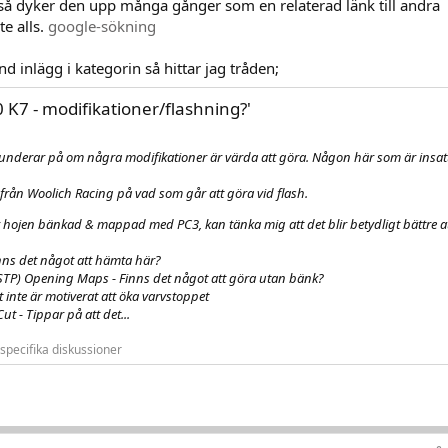
så dyker den upp många gånger som en relaterad länk till andra
e alls.
google-sökning
nd inlägg i kategorin så hittar jag tråden;
 K7 - modifikationer/flashning?'
underar på om några modifikationer är värda att göra. Någon här som är insat
från Woolich Racing på vad som går att göra vid flash.
r hojen bänkad & mappad med PC3, kan tänka mig att det blir betydligt bättre a
nns det något att hämta här?
(STP) Opening Maps - Finns det något att göra utan bänk?
t inte är motiverat att öka varvstoppet
ut - Tippar på att det...
specifika diskussioner