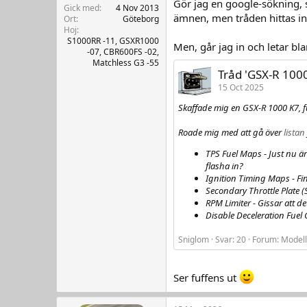
Gör jag en google-sökning, 
r
Gick med
4 Nov 2013
ämnen, men tråden hittas int
Ort
Göteborg
Hoj
S1000RR -11, GSXR1000
Men, går jag in och letar bla
-07, CBR600FS -02,
Matchless G3 -55
Tråd 'GSX-R 1000
15 Oct 2025
Skaffade mig en GSX-R 1000 K7, f
Roade mig med att gå över
listan
TPS Fuel Maps - Just nu ä
flasha in?
Ignition Timing Maps - Fi
Secondary Throttle Plate 
RPM Limiter - Gissar att de
Disable Deceleration Fuel C
Sniglom
Svar: 20
Forum:
Modell
Ser fuffens ut