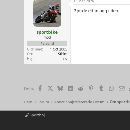
15 Mar 2026
Gjorde ett inlägg i den.
sportbike
mod
Personal
Gick med
1 Oct 2005
Ort
Sthlm
Hoj
no
Facebook
X
Bluesky
LinkedIn
Reddit
Pinterest
Tumblr
WhatsA
Em
Dela:
Hem
Forum
Annat / Sajtrelaterade Forum
Om sportho
Sporthoj