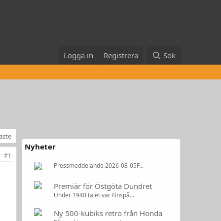
Logga in
Registrera
Sök
naste
Nyheter
#1
Pressmeddelande 2026-08-05F...
Premiär för Östgöta Dundret
Under 1940 talet var Finspå...
Ny 500-kubiks retro från Honda