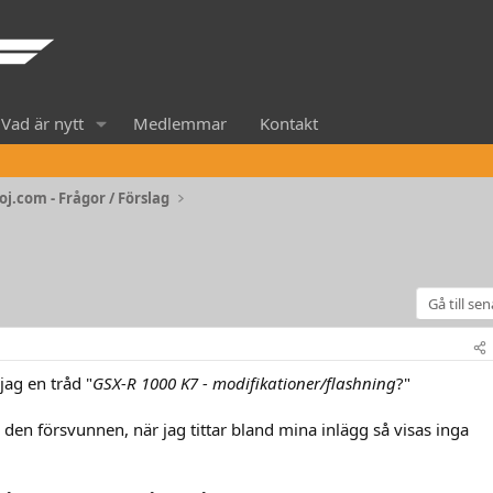
Vad är nytt
Medlemmar
Kontakt
j.com - Frågor / Förslag
Gå till se
jag en tråd "
GSX-R 1000 K7 - modifikationer/flashning
?"
r den försvunnen, när jag tittar bland mina inlägg så visas inga