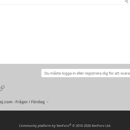
Du måste logga in eller registrera dig för att svara
pp
ail
Link
j.com - Frågor / Förslag
®
Community platform by XenForo
© 2010-2026 XenForo Ltd.