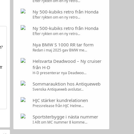
Efter rykten om en ny retro...
Ny 500-kubiks retro från Honda
Efter rykten om en ny retro...
Ny 500-kubiks retro från Honda
Efter rykten om en ny retro...
Nya BMW S 1000 RR tar form
t?
Redan i maj 2025 gav BMW me...
Helsvarta Deadwood – Ny cruiser
tt
från H-D
H-D presenterar nya Deadwoo...
Sommarauktion hos Antiqueweb
Svenska Antiqueweb avslutar...
HJC stärker kundrelationen
Pressrelease från HJC Helme...
Sportsterbygge i nästa nummer
I Allt om MC nummer 8 komme...