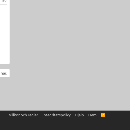
#2
 här.
Villkor och regler
Integritetspolicy
Hjälp
Hem
R
S
S