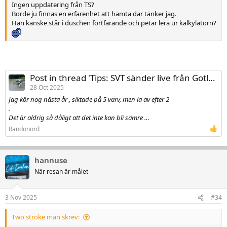
Ingen uppdatering från TS?
Borde ju finnas en erfarenhet att hämta där tänker jag.
Han kanske står i duschen fortfarande och petar lera ur kalkylatorn?
Post in thread 'Tips: SVT sänder live från Gotland Grand National i morgon lördag den 25 oktober mellan kl 12:25-16:15'
28 Oct 2025
Jag kör nog nästa år , siktade på 5 varv, men la av efter 2
.
Det är aldrig så dåligt att det inte kan bli sämre …
Randonörd
hannuse
När resan är målet
3 Nov 2025
#34
Two stroke man skrev: