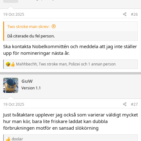
i
o
n
19 Oct 2025
#26
e
r
:
Two stroke man skrev:
Då citerade du fel person.
Ska kontakta Nobelkommittén och meddela att jag inte ställer
upp för nomineringar nästa år.
Mahhbechh
,
Two stroke man
,
Polizei
och 1 annan person
R
e
a
GuW
k
t
Version 1.1
i
o
n
19 Oct 2025
#27
e
r
Just tvåtaktare upplever jag också som varierar väldigt mycket
:
hur man kör, bara lite friskare laddat kan dubbla
förbrukningen motför en sansad slökörning
doolar
R