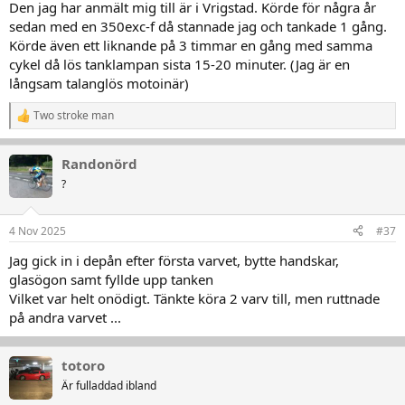
Den jag har anmält mig till är i Vrigstad. Körde för några år
sedan med en 350exc-f då stannade jag och tankade 1 gång.
Körde även ett liknande på 3 timmar en gång med samma
cykel då lös tanklampan sista 15-20 minuter. (Jag är en
långsam talanglös motoinär)
Two stroke man
R
e
a
Randonörd
k
t
?
i
o
n
4 Nov 2025
#37
e
r
Jag gick in i depån efter första varvet, bytte handskar,
:
glasögon samt fyllde upp tanken
Vilket var helt onödigt. Tänkte köra 2 varv till, men ruttnade
på andra varvet ...
totoro
Är fulladdad ibland