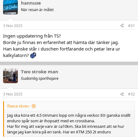
hannuse
När resan är målet
3 Nov 2025
#31
Ingen uppdatering från TS?
Borde ju finnas en erfarenhet att hämta där tänker jag.
Han kanske står i duschen fortfarande och petar lera ur
kalkylatorn?
Two stroke man
Gudomlig sporthojare
3 Nov 2025
#32
fleece skrev:
Jag ska köra ett 4.5 timmars lopp om några veckor. Ett ganska snällt
enduro spår som är ihopsatt med en crossbana.
Har för mig att varje varv är ca10km. Ska bli intressant att se hur
länge jag kan köra på en tank. Har en KTM 250 2t enduro