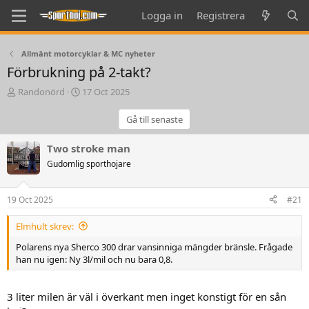
Logga in
Registrera
Allmänt motorcyklar & MC nyheter
Förbrukning på 2-takt?
T
S
Randonörd
17 Oct 2025
h
t
r
a
Gå till senaste
e
r
a
t
Two stroke man
d
d
Gudomlig sporthojare
s
a
t
t
a
e
19 Oct 2025
#21
r
t
Elmhult skrev:
e
r
Polarens nya Sherco 300 drar vansinniga mängder bränsle. Frågade
han nu igen: Ny 3l/mil och nu bara 0,8.
3 liter milen är väl i överkant men inget konstigt för en sån