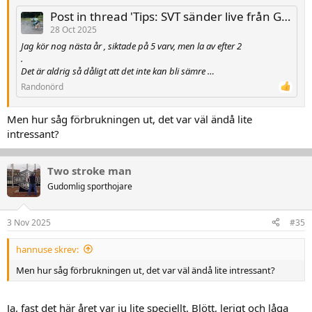
Post in thread 'Tips: SVT sänder live från Gotland Grand National i morgon lördag den 25 oktober mellan kl 12:25-16:15'
28 Oct 2025
Jag kör nog nästa år , siktade på 5 varv, men la av efter 2
.
Det är aldrig så dåligt att det inte kan bli sämre …
Randonörd
Men hur såg förbrukningen ut, det var väl ändå lite
intressant?
Two stroke man
Gudomlig sporthojare
3 Nov 2025
#35
hannuse skrev:
Men hur såg förbrukningen ut, det var väl ändå lite intressant?
Ja, fast det här året var ju lite speciellt. Blött, lerigt och låga