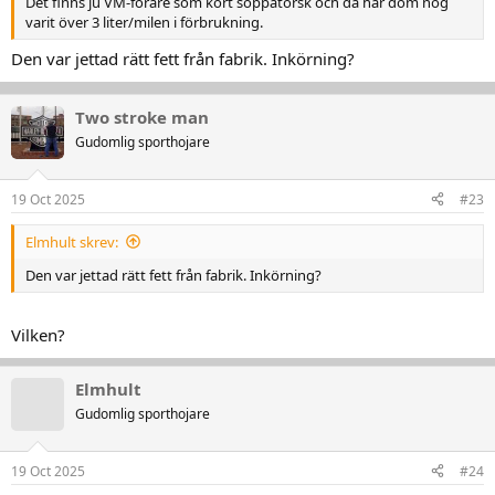
Det finns ju VM-förare som kört soppatorsk och då har dom nog
varit över 3 liter/milen i förbrukning.
Den var jettad rätt fett från fabrik. Inkörning?
Two stroke man
Gudomlig sporthojare
19 Oct 2025
#23
Elmhult skrev:
Den var jettad rätt fett från fabrik. Inkörning?
Vilken?
Elmhult
Gudomlig sporthojare
19 Oct 2025
#24