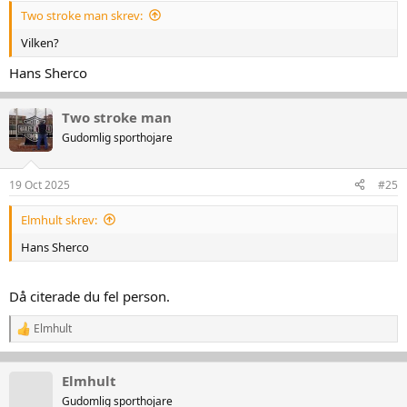
Two stroke man skrev:
Vilken?
Hans Sherco
Two stroke man
Gudomlig sporthojare
19 Oct 2025
#25
Elmhult skrev:
Hans Sherco
Då citerade du fel person.
Elmhult
R
e
a
k
Elmhult
t
Gudomlig sporthojare