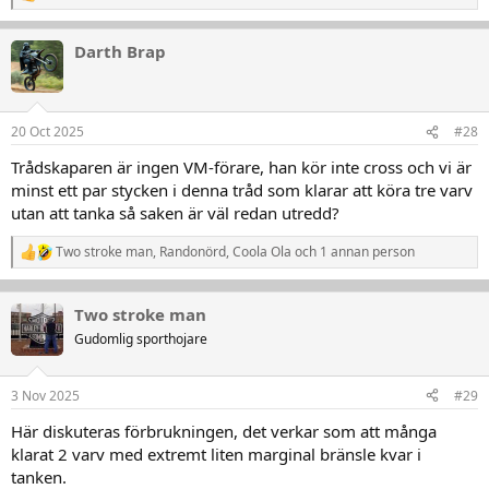
e
a
Darth Brap
k
t
i
o
n
20 Oct 2025
#28
e
r
Trådskaparen är ingen VM-förare, han kör inte cross och vi är
:
minst ett par stycken i denna tråd som klarar att köra tre varv
utan att tanka så saken är väl redan utredd?
Two stroke man
,
Randonörd
,
Coola Ola
och 1 annan person
R
e
a
k
Two stroke man
t
Gudomlig sporthojare
i
o
n
3 Nov 2025
#29
e
r
Här diskuteras förbrukningen, det verkar som att många
:
klarat 2 varv med extremt liten marginal bränsle kvar i
tanken.