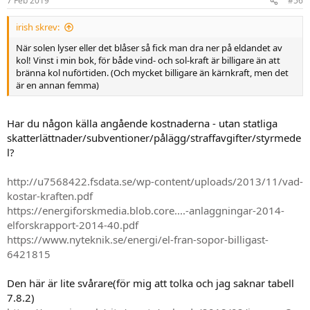
7 Feb 2019
#56
irish skrev:
När solen lyser eller det blåser så fick man dra ner på eldandet av
kol! Vinst i min bok, för både vind- och sol-kraft är billigare än att
bränna kol nuförtiden. (Och mycket billigare än kärnkraft, men det
är en annan femma)
Har du någon källa angående kostnaderna - utan statliga
skatterlättnader/subventioner/pålägg/straffavgifter/styrmede
l?
http://u7568422.fsdata.se/wp-content/uploads/2013/11/vad-
kostar-kraften.pdf
https://energiforskmedia.blob.core....-anlaggningar-2014-
elforskrapport-2014-40.pdf
https://www.nyteknik.se/energi/el-fran-sopor-billigast-
6421815
Den här är lite svårare(för mig att tolka och jag saknar tabell
7.8.2)