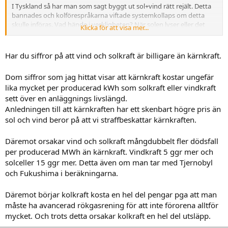
I Tyskland så har man som sagt byggt ut sol+vind rätt rejält. Detta
bannades och kolförespråkarna viftade systemkollaps om detta
skulle införas. Vad hände i verkligheten? När solen lyser eller det
Klicka för att visa mer...
blåser så fick man dra ner på eldandet av kol! Vinst i min bok, för
både vind- och sol-kraft är billigare än att bränna kol nuförtiden.
(Och mycket billigare än kärnkraft, men det är en annan femma)
Har du siffror på att vind och solkraft är billigare än kärnkraft.
Sen hur man ska hantera situationen när kolkraftverken stängs
permanent? Ja då måste man ha alternativ. Lagrad energi sen
Dom siffror som jag hittat visar att kärnkraft kostar ungefär
innan, eller ett annat alternativ.
lika mycket per producerad kWh som solkraft eller vindkraft
sett över en anläggnings livslängd.
Anledningen till att kärnkraften har ett skenbart högre pris än
sol och vind beror på att vi straffbeskattar kärnkraften.
Däremot orsakar vind och solkraft mångdubbelt fler dödsfall
per producerad MWh än kärnkraft. Vindkraft 5 ggr mer och
solceller 15 ggr mer. Detta även om man tar med Tjernobyl
och Fukushima i beräkningarna.
Däremot börjar kolkraft kosta en hel del pengar pga att man
måste ha avancerad rökgasrening för att inte förorena alltför
mycket. Och trots detta orsakar kolkraft en hel del utsläpp.