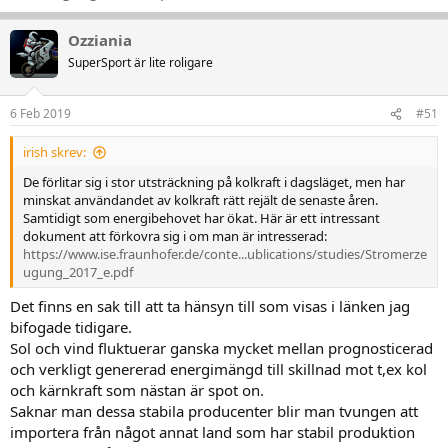
Ozziania
SuperSport är lite roligare
6 Feb 2019
#51
irish skrev:
De förlitar sig i stor utsträckning på kolkraft i dagsläget, men har
minskat användandet av kolkraft rätt rejält de senaste åren.
Samtidigt som energibehovet har ökat. Här är ett intressant
dokument att förkovra sig i om man är intresserad:
https://www.ise.fraunhofer.de/conte...ublications/studies/Stromerze
ugung_2017_e.pdf
Det finns en sak till att ta hänsyn till som visas i länken jag
bifogade tidigare.
Sol och vind fluktuerar ganska mycket mellan prognosticerad
och verkligt genererad energimängd till skillnad mot t,ex kol
och kärnkraft som nästan är spot on.
Saknar man dessa stabila producenter blir man tvungen att
importera från något annat land som har stabil produktion