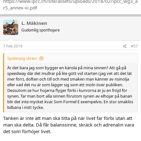
https://www.ipcc.ch/site/assets/uploads/2018/02/ipcc_wg3_a
r5_annex-iii.pdf
L. Mäkinen
Gudomlig sporthojare
7 Feb 2019
#57
Spiderpig skrev:
Är det bara jag som bygger en känsla på mina sinnen? Att gå på
speedway där det mullrar på lite gött vid starten (jag vet att det lät
mer förr), doften och till och med smaken man känner av risinolja
eller vad det nu är som lägger sig som ett moln över publiken.
Dessutom se hur hojarna flyger förbi i kurvorna är ju en fröjd för
synen. Tar man bort alla sinnen förutom synen av elhojar på banan
blir det inte mycket kvar. Som Formel E exempelvis. En stor smaklös
bilbana i mitt tycke.
Tanken är inte att man ska titta på när livet far förbi utan att
man ska delta. Då får balanssinne, skräck och adrenalin vara
det som förhöjer livet.