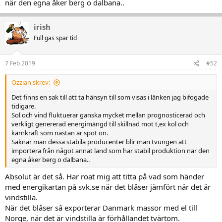
när den egna åker berg o dalbana..
irish
Full gas spar tid
7 Feb 2019
#52
Ozzian skrev:
Det finns en sak till att ta hänsyn till som visas i länken jag bifogade
tidigare.
Sol och vind fluktuerar ganska mycket mellan prognosticerad och
verkligt genererad energimängd till skillnad mot t,ex kol och
kärnkraft som nästan är spot on.
Saknar man dessa stabila producenter blir man tvungen att
importera från något annat land som har stabil produktion när den
egna åker berg o dalbana..
Absolut är det så. Har roat mig att titta på vad som händer
med energikartan på svk.se när det blåser jämfört när det är
vindstilla.
När det blåser så exporterar Danmark massor med el till
Norge, när det är vindstilla är förhållandet tvärtom.