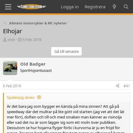
Logga in
Registrera
Allmänt motorcyklar & MC nyheter
Elhojar
T
S
irish
5 Feb 2019
h
t
r
a
Gå till senaste
e
r
a
t
Old Badger
d
d
SportHojsentusiast
s
a
t
t
a
e
6 Feb 2019
#41
r
t
Spiderpig skrev:
e
r
Är det bara jag som bygger en känsla på mina sinnen? Att gå på
speedway där det mullrar på lite gött vid starten (jag vet att det lät
mer förr), doften och till och med smaken man känner av risinolja
eller vad det nu är som lägger sig som ett moln över publiken.
Dessutom se hur hojarna flyger förbi i kurvorna är ju en fröjd för
synen. Tar man bort alla sinnen förutom synen av elhojar på banan