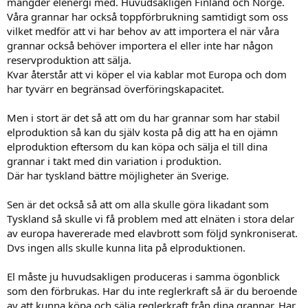
mängder elenergi med. Huvudsakligen Finland och Norge.
Våra grannar har också toppförbrukning samtidigt som oss
vilket medför att vi har behov av att importera el när våra
grannar också behöver importera el eller inte har någon
reservproduktion att sälja.
Kvar återstår att vi köper el via kablar mot Europa och dom
har tyvärr en begränsad överföringskapacitet.
Men i stort är det så att om du har grannar som har stabil
elproduktion så kan du själv kosta på dig att ha en ojämn
elproduktion eftersom du kan köpa och sälja el till dina
grannar i takt med din variation i produktion.
Där har tyskland bättre möjligheter än Sverige.
Sen är det också så att om alla skulle göra likadant som
Tyskland så skulle vi få problem med att elnäten i stora delar
av europa havererade med elavbrott som följd synkroniserat.
Dvs ingen alls skulle kunna lita på elproduktionen.
El måste ju huvudsakligen produceras i samma ögonblick
som den förbrukas. Har du inte reglerkraft så är du beroende
av att kunna köpa och sälja reglerkraft från dina grannar. Har