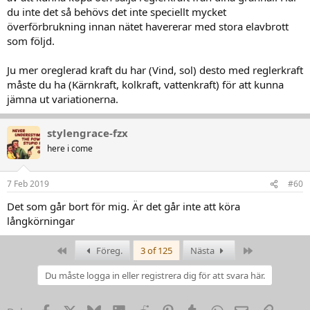
du inte det så behövs det inte speciellt mycket
överförbrukning innan nätet havererar med stora elavbrott
som följd.
Ju mer oreglerad kraft du har (Vind, sol) desto med reglerkraft
måste du ha (Kärnkraft, kolkraft, vattenkraft) för att kunna
jämna ut variationerna.
stylengrace-fzx
here i come
7 Feb 2019
#60
Det som går bort för mig. Är det går inte att köra
långkörningar
First
Last
Föreg.
3 of 125
Nästa
Du måste logga in eller registrera dig för att svara här.