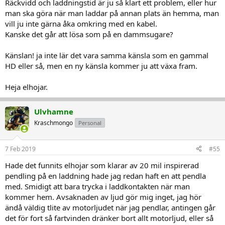
Räckvidd och laddningstid är ju så klart ett problem, eller hur
man ska göra när man laddar på annan plats än hemma, man
vill ju inte gärna åka omkring med en kabel.
Kanske det går att lösa som på en dammsugare?
Känslan! ja inte lär det vara samma känsla som en gammal
HD eller så, men en ny känsla kommer ju att växa fram.
Heja elhojar.
Ulvhamne
Kraschmongo
Personal
7 Feb 2019
#55
Hade det funnits elhojar som klarar av 20 mil inspirerad
pendling på en laddning hade jag redan haft en att pendla
med. Smidigt att bara trycka i laddkontakten när man
kommer hem. Avsaknaden av ljud gör mig inget, jag hör
ändå väldig tlite av motorljudet när jag pendlar, antingen går
det för fort så fartvinden dränker bort allt motorljud, eller så