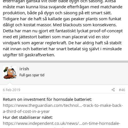
efterfrågan ganska vilt över både dygn och säsong. Alltså
måste man kunna lösa svajande efterfrågan med matchande
produktion, både på dygn och säsong på ett smart sätt.
Tidigare har de haft så kallade gas peaker plants som funkat
dåligt och kostat massor. Med blackouts som konsekvens.
Detta har man nu gjort ett fantastiskt lyckat proof-of-concept
med ett jättestort batteri som man placerat vid en stor
vindpark som agerar reglerkraft. De har aldrig haft så stabilt
nät innan och batteriet har snart betalat sig självt i minskade
utgifter till gaskraftverken.
irish
Full gas spar tid
6 Feb 2019
#46
Return on investment för hornsdale batteriet:
https://www.theguardian.com/technol...-track-to-make-back-
a-third-of-cost-in-a-year
Hur det stabiliserar nätet:
https://www.independent.co.uk/news/...on-time-hornsdale-