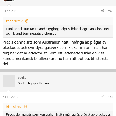
6 Feb 2019
#43
zoda skrev:
Funkar och funkar. Ibland skyghögt elpris, ibland lägre än Glocalnet
och ibland tom negativa elpriser.
Precis denna sits som Australien haft i många år, plågat av
blackouts och svindyra gasverk som kickar in (om man har
tur) när det är effektbrist. Som ett jättebatteri från en viss
känd amerikansk biltillverkare nu har rått bot på, till största
del.
zoda
Gudomlig sporthojare
6 Feb 2019
#44
irish skrev:
Precis denna sits som Australien haft i många år, plågat av blackouts