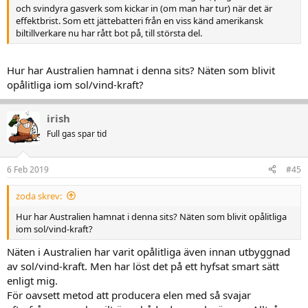
och svindyra gasverk som kickar in (om man har tur) när det är
effektbrist. Som ett jättebatteri från en viss känd amerikansk
biltillverkare nu har rått bot på, till största del.
Hur har Australien hamnat i denna sits? Näten som blivit
opålitliga iom sol/vind-kraft?
irish
Full gas spar tid
6 Feb 2019
#45
zoda skrev:
Hur har Australien hamnat i denna sits? Näten som blivit opålitliga
iom sol/vind-kraft?
Näten i Australien har varit opålitliga även innan utbyggnad
av sol/vind-kraft. Men har löst det på ett hyfsat smart sätt
enligt mig.
För oavsett metod att producera elen med så svajar