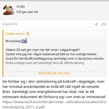
irish
Full gas spar tid
6 Feb 2019
#50
Ozzian skrev:
Bra poäng
Vidare: Så vad gör man när det sinar i vägguttaget?
Tycker inte jag har någon balanserad bild av hur sverige tänker
svara för kärnkraftsnedläggning samtidigt som vi ska lyckas minska
fosila utsläpp utan att samtidigt öka vår elförbrukning.
Tyskland har de senaste 20åren gjort enorma satsningar på bl,a
Klicka för att visa mer...
vindkraft men samtidigt förlitar de sej på massiv brunkol o
stenkolsbrytning och bränning för elproduktion....
De förlitar sig i stor utsträckning på kolkraft i dagsläget, men
har minskat användandet av kolkraft rätt rejält de senaste
https://www.energy-charts.de/power.htm
åren. Samtidigt som energibehovet har ökat. Här är ett
intressant dokument att förkovra sig i om man är intresserad:
https://www.ise.fraunhofer.de/conte...ublications/studies/Stro
merzeugung_2017_e.pdf