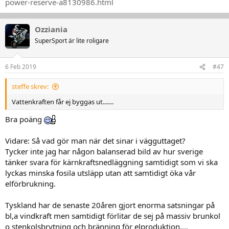
power-reserve-a8130986.html
Ozziania
SuperSport är lite roligare
6 Feb 2019
#47
steffe skrev:
Vattenkraften får ej byggas ut.......
Bra poäng
Vidare: Så vad gör man när det sinar i vägguttaget?
Tycker inte jag har någon balanserad bild av hur sverige
tänker svara för kärnkraftsnedläggning samtidigt som vi ska
lyckas minska fosila utsläpp utan att samtidigt öka vår
elförbrukning.
Tyskland har de senaste 20åren gjort enorma satsningar på
bl,a vindkraft men samtidigt förlitar de sej på massiv brunkol
o stenkolsbrytning och bränning för elproduktion....