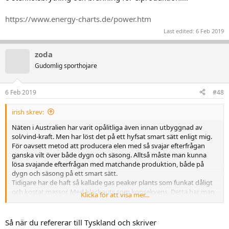
https://www.energy-charts.de/power.htm
Last edited:
6 Feb 2019
zoda
Gudomlig sporthojare
6 Feb 2019
#48
irish skrev:
Näten i Australien har varit opålitliga även innan utbyggnad av
sol/vind-kraft. Men har löst det på ett hyfsat smart sätt enligt mig.
För oavsett metod att producera elen med så svajar efterfrågan
ganska vilt över både dygn och säsong. Alltså måste man kunna
lösa svajande efterfrågan med matchande produktion, både på
dygn och säsong på ett smart sätt.
Tidigare har de haft så kallade gas peaker plants som funkat dåligt
och kostat massor. Med blackouts som konsekvens. Detta har man
Klicka för att visa mer...
nu gjort ett fantastiskt lyckat proof-of-concept med ett jättestort
batteri som man placerat vid en stor vindpark som agerar
reglerkraft. De har aldrig haft så stabilt nät innan och batteriet har
Så när du refererar till Tyskland och skriver
snart betalat sig självt i minskade utgifter till gaskraftverken.