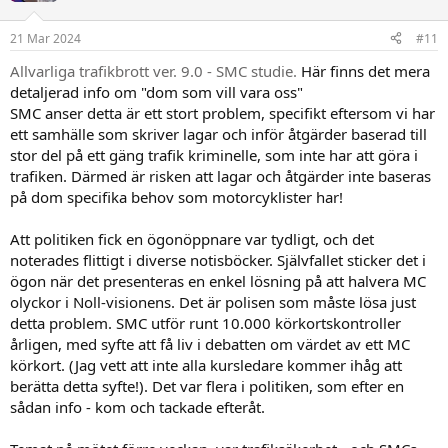
o
n
21 Mar 2024
#11
e
r
Allvarliga trafikbrott ver. 9.0 - SMC studie.
Här finns det mera
:
detaljerad info om "dom som vill vara oss"
SMC anser detta är ett stort problem, specifikt eftersom vi har
ett samhälle som skriver lagar och inför åtgärder baserad till
stor del på ett gäng trafik kriminelle, som inte har att göra i
trafiken. Därmed är risken att lagar och åtgärder inte baseras
på dom specifika behov som motorcyklister har!
Att politiken fick en ögonöppnare var tydligt, och det
noterades flittigt i diverse notisböcker. Självfallet sticker det i
ögon när det presenteras en enkel lösning på att halvera MC
olyckor i Noll-visionens. Det är polisen som måste lösa just
detta problem. SMC utför runt 10.000 körkortskontroller
årligen, med syfte att få liv i debatten om värdet av ett MC
körkort. (Jag vett att inte alla kursledare kommer ihåg att
berätta detta syfte!). Det var flera i politiken, som efter en
sådan info - kom och tackade efteråt.