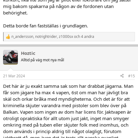
mig bakom spakarna på någon av de fordonen utan
behörighet.
Detta borde fan fastställas i grundlagen.
n_andersson
,
notrightrider
,
z1000sx
och 4 andra
R
e
a
Hoztic
k
t
Alltid på väg mot nya mål
i
o
n
21 Mar 2024
#15
e
r
Det här är ju exakt samma sak som har drabbat jägarna. Man
:
får som jägare ha max 4 vapen, 6st om man har jävligt bra
skäl och orkar bråka med myndigheterna. Och det är för att
kriminella skjuter varandra med pistoler som blev över på
Balkan. Vapen som ingen av dom har licens för. Jaktvapen är
otroligt opraktiska för allt utom just jakt, inget man smyger
omkring med på tuben eller skjuter folk med inomhus, och
dom används i princip aldrig till något olagligt, förutom
jaktbrott då, men även det är trots allt ganska ovanligt.