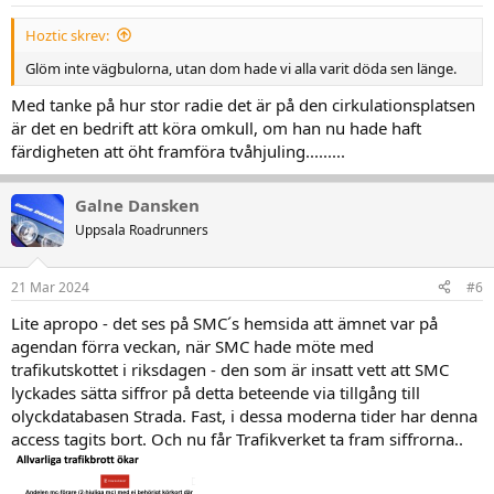
r
:
Hoztic skrev:
Glöm inte vägbulorna, utan dom hade vi alla varit döda sen länge.
Med tanke på hur stor radie det är på den cirkulationsplatsen
är det en bedrift att köra omkull, om han nu hade haft
färdigheten att öht framföra tvåhjuling.........
Galne Dansken
Uppsala Roadrunners
21 Mar 2024
#6
Lite apropo - det ses på SMC´s hemsida att ämnet var på
agendan förra veckan, när SMC hade möte med
trafikutskottet i riksdagen - den som är insatt vett att SMC
lyckades sätta siffror på detta beteende via tillgång till
olyckdatabasen Strada. Fast, i dessa moderna tider har denna
access tagits bort. Och nu får Trafikverket ta fram siffrorna..