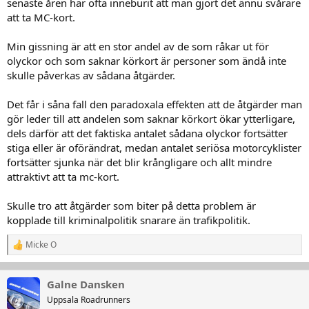
senaste åren har ofta inneburit att man gjort det ännu svårare
att ta MC-kort.
Min gissning är att en stor andel av de som råkar ut för
olyckor och som saknar körkort är personer som ändå inte
skulle påverkas av sådana åtgärder.
Det får i såna fall den paradoxala effekten att de åtgärder man
gör leder till att andelen som saknar körkort ökar ytterligare,
dels därför att det faktiska antalet sådana olyckor fortsätter
stiga eller är oförändrat, medan antalet seriösa motorcyklister
fortsätter sjunka när det blir krångligare och allt mindre
attraktivt att ta mc-kort.
Skulle tro att åtgärder som biter på detta problem är
kopplade till kriminalpolitik snarare än trafikpolitik.
Micke O
R
e
a
k
Galne Dansken
t
Uppsala Roadrunners
i