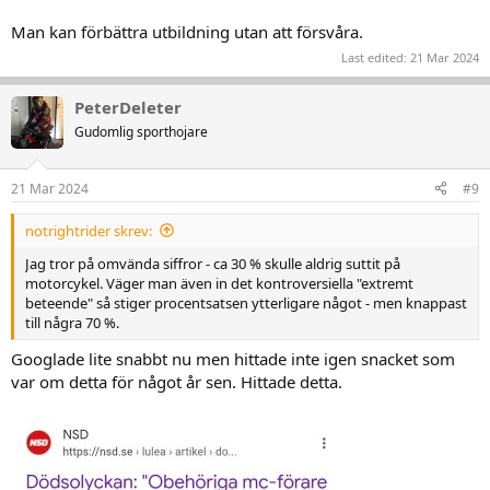
Man kan förbättra utbildning utan att försvåra.
Last edited:
21 Mar 2024
PeterDeleter
Gudomlig sporthojare
21 Mar 2024
#9
notrightrider skrev:
Jag tror på omvända siffror - ca 30 % skulle aldrig suttit på
motorcykel. Väger man även in det kontroversiella "extremt
beteende" så stiger procentsatsen ytterligare något - men knappast
till några 70 %.
Googlade lite snabbt nu men hittade inte igen snacket som
var om detta för något år sen. Hittade detta.