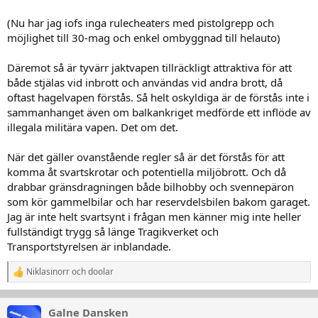
(Nu har jag iofs inga rulecheaters med pistolgrepp och
möjlighet till 30-mag och enkel ombyggnad till helauto)
Däremot så är tyvärr jaktvapen tillräckligt attraktiva för att
både stjälas vid inbrott och användas vid andra brott, då
oftast hagelvapen förstås. Så helt oskyldiga är de förstås inte i
sammanhanget även om balkankriget medförde ett inflöde av
illegala militära vapen. Det om det.
När det gäller ovanstående regler så är det förstås för att
komma åt svartskrotar och potentiella miljöbrott. Och då
drabbar gränsdragningen både bilhobby och svennepäron
som kör gammelbilar och har reservdelsbilen bakom garaget.
Jag är inte helt svartsynt i frågan men känner mig inte heller
fullständigt trygg så länge Tragikverket och
Transportstyrelsen är inblandade.
Niklasinorr
och
doolar
R
e
a
k
Galne Dansken