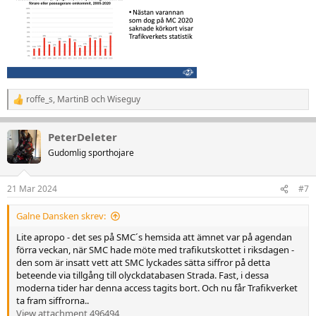
roffe_s
,
MartinB
och
Wiseguy
R
e
a
PeterDeleter
k
t
Gudomlig sporthojare
i
o
n
21 Mar 2024
#7
e
r
Galne Dansken skrev:
:
Lite apropo - det ses på SMC´s hemsida att ämnet var på agendan
förra veckan, när SMC hade möte med trafikutskottet i riksdagen -
den som är insatt vett att SMC lyckades sätta siffror på detta
beteende via tillgång till olyckdatabasen Strada. Fast, i dessa
moderna tider har denna access tagits bort. Och nu får Trafikverket
ta fram siffrorna..
View attachment 496494