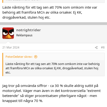
Läste nånting för ett tag sen att 70% som omkom inte var
behörig att framföra MCn av olika orsaker. Ej KK,
drogpåverkad, stulen hoj etc.
notrightrider
Reklampaus
21 Mar 2024
#8
PeterDeleter skrev:
Läste nånting för ett tag sen att 70% som omkom inte var behörig
att framföra MCn av olika orsaker. Ej KK, drogpåverkad, stulen hoj
etc.
Jag tror på omvända siffror - ca 30 % skulle aldrig suttit på
motorcykel. Väger man även in det kontroversiella "extremt
beteende" så stiger procentsatsen ytterligare något - men
knappast till några 70 %.