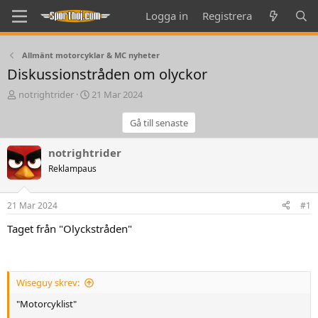
Logga in
Registrera
Allmänt motorcyklar & MC nyheter
Diskussionstråden om olyckor
T
S
notrightrider
21 Mar 2024
h
t
r
a
Gå till senaste
e
r
a
t
notrightrider
d
d
Reklampaus
s
a
t
t
a
e
21 Mar 2024
#1
r
t
Taget från "Olyckstråden"
e
r
Wiseguy skrev:
"Motorcyklist"