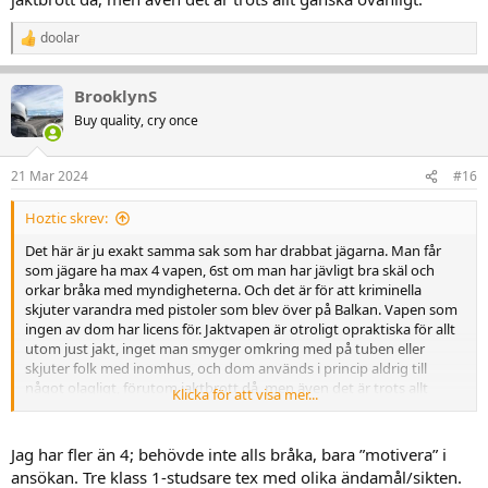
doolar
R
e
a
BrooklynS
k
t
Buy quality, cry once
i
o
n
21 Mar 2024
#16
e
r
Hoztic skrev:
:
Det här är ju exakt samma sak som har drabbat jägarna. Man får
som jägare ha max 4 vapen, 6st om man har jävligt bra skäl och
orkar bråka med myndigheterna. Och det är för att kriminella
skjuter varandra med pistoler som blev över på Balkan. Vapen som
ingen av dom har licens för. Jaktvapen är otroligt opraktiska för allt
utom just jakt, inget man smyger omkring med på tuben eller
skjuter folk med inomhus, och dom används i princip aldrig till
något olagligt, förutom jaktbrott då, men även det är trots allt
Klicka för att visa mer...
ganska ovanligt.
Jag har fler än 4; behövde inte alls bråka, bara ”motivera” i
ansökan. Tre klass 1-studsare tex med olika ändamål/sikten.