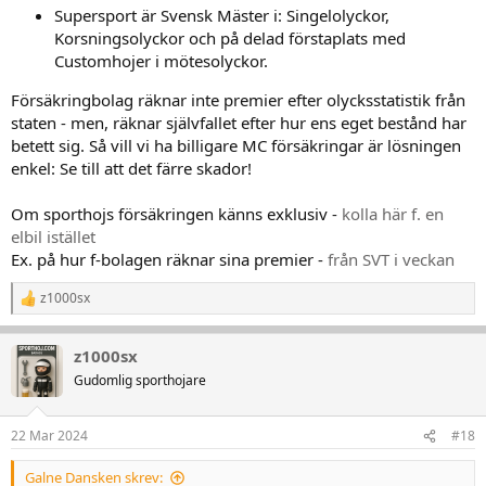
Supersport är Svensk Mäster i: Singelolyckor,
Korsningsolyckor och på delad förstaplats med
Customhojer i mötesolyckor.
Försäkringbolag räknar inte premier efter olycksstatistik från
staten - men, räknar självfallet efter hur ens eget bestånd har
betett sig. Så vill vi ha billigare MC försäkringar är lösningen
enkel: Se till att det färre skador!
Om sporthojs försäkringen känns exklusiv -
kolla här f. en
elbil istället
Ex. på hur f-bolagen räknar sina premier -
från SVT i veckan
z1000sx
R
e
a
z1000sx
k
t
Gudomlig sporthojare
i
o
n
22 Mar 2024
#18
e
r
Galne Dansken skrev:
: