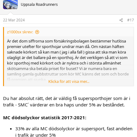
t
Uppsala Roadrunners
i
o
n
22 Mar 2024
#17
e
r
:
z1000sx skrev:
Är det dom siffrorna som försäkringsbolagen bestämmer hutlösa
premier utefter för sporthojar undrar man då. Om nästan häften
saknade körkort så kan man ( jag i alla fall ) gissa att ska man köra
olagligt är det ballare på en sporthoj. Är det verkligen så att vi som
kör sporthoj med körkort och är nyktra och i största allmänhet
skötsamma ska betala priset för buset? Vi är numera bara en
samling gamla gubbstruttar som kör MC känns det som och borde
få premien att sjunka.
Klicka för att visa mer...
Skulle vara intressant att se olycksstatistik för olika hojtyper där
föraren hade körkort och var nykter. Jag menar att sannolikheten
Du har absolut rätt, det är väldig få supersporthojer som är i
borde vara större att Adventure hojar och Glidarhojar står för fler
trafik - SMC´ värderar en bra haps under 5% av beståndet.
olyckor än sporthojar som knappt någon kör.
MC dödsolyckor statistik 2017-2021:
Nä, jag e skeptisk mot försäkringsbolagens hysteri mor R-hojar,
bara hittepå.
33% av alla MC dödsolyckor är supersport, fast andelen
i trafik är under 5%