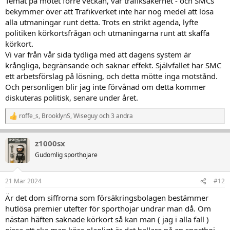
Temat på mötet förre veckan, var trafiksäkerhet - och SMCs
bekymmer över att Trafikverket inte har nog medel att lösa
alla utmaningar runt detta. Trots en strikt agenda, lyfte
politiken körkortsfrågan och utmaningarna runt att skaffa
körkort.
Vi var från vår sida tydliga med att dagens system är
krångliga, begränsande och saknar effekt. Självfallet har SMC
ett arbetsförslag på lösning, och detta mötte inga motstånd.
Och personligen blir jag inte förvånad om detta kommer
diskuteras politisk, senare under året.
roffe_s
,
BrooklynS
,
Wiseguy
och 3 andra
R
e
a
z1000sx
k
t
Gudomlig sporthojare
i
o
n
21 Mar 2024
#12
e
r
Är det dom siffrorna som försäkringsbolagen bestämmer
:
hutlösa premier utefter för sporthojar undrar man då. Om
nästan häften saknade körkort så kan man ( jag i alla fall )