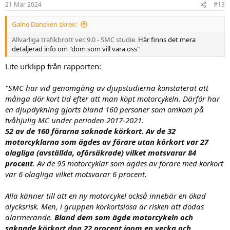
21 Mar 2024
#13
e
r
Galne Dansken skrev:
:
Allvarliga trafikbrott ver. 9.0 - SMC studie.
Här finns det mera
detaljerad info om "dom som vill vara oss"
Lite urklipp från rapporten:
"SMC har vid genomgång av djupstudierna konstaterat att
många dör kort tid efter att man köpt motorcykeln. Därför har
en djupdykning gjorts bland 160 personer som omkom på
tvåhjulig MC under perioden 2017-2021.
52 av de 160 förarna saknade körkort. Av de 32
motorcyklarna som ägdes av förare utan körkort var 27
olagliga (avställda, oförsäkrade) vilket motsvarar 84
procent
. Av de 95 motorcyklar som ägdes av förare med körkort
var 6 olagliga vilket motsvarar 6 procent.
Alla känner till att en ny motorcykel också innebär en ökad
olycksrisk. Men, i gruppen körkortslösa är risken att dödas
alarmerande.
Bland dem som ägde motorcykeln och
saknade körkort dog 22 procent inom en vecka och