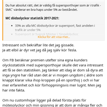
Du har absolut rätt, det är väldig få supersporthojer som är i trafik -
SMC´ värderar en bra haps under 5% av beståndet.
MC dödsolyckor statistik 2017-2021:
33% av alla MC dödsolyckor är supersport, fast andelen i
trafik är under 5%
Supersport är Svensk Mäster i: Singelolyckor,
Klicka för att visa mer...
Korsningsolyckor och på delad förstaplats med Customhojer
i mötesolyckor.
Intressant och bekräftar lite det jag gissade.
Ja att elbil är dyr vet jag då jag själv kör Tesla.
Försäkringbolag räknar inte premier efter olycksstatistik från staten
- men, räknar självfallet efter hur ens eget bestånd har betett sig. Så
vill vi ha billigare MC försäkringar är lösningen enkel: Se till att det
Om FB beräknar premien utefter sina egna kunders
färre skador!
olycksstatistik med supersporthojar skulle det vara intressant
att få se den statistiken. Jag tänker att idag är dom så dyra att
Om sporthojs försäkringen känns exklusiv -
kolla här f. en elbil
inga yngre har råd utan det är vi mogen ungdom ( äldre som
istället
knappt klarar vika ihop kroppen på en sporthoj ) och vi har
Ex. på hur f-bolagen räknar sina premier -
från SVT i veckan
mer erfarenhet och kör förhoppningsvis mer lugnt. Men jag
har inte fakta.
Om nu customhojar ligger på delad första plats för
mötesolyckor och min gissning är att dom är många fler och