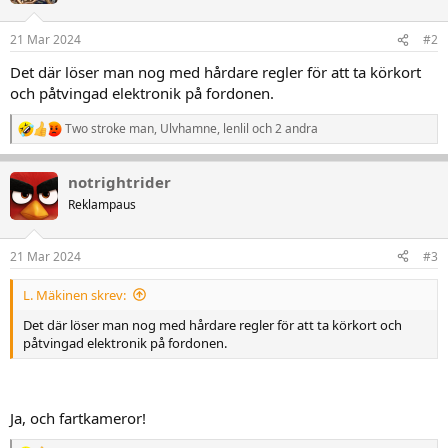
21 Mar 2024
#2
Det där löser man nog med hårdare regler för att ta körkort
och påtvingad elektronik på fordonen.
Two stroke man
,
Ulvhamne
,
lenlil
och 2 andra
R
e
a
notrightrider
k
t
Reklampaus
i
o
n
21 Mar 2024
#3
e
r
L. Mäkinen skrev:
:
Det där löser man nog med hårdare regler för att ta körkort och
påtvingad elektronik på fordonen.
Ja, och fartkameror!