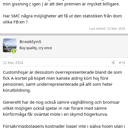
min gissning ( igen ) är att den premien är mycket billigare.
Har SMC några möjligheter att få ut den statistiken från dom
olika FB:en ?
Last edited:
22 Mar 2024
BrooklynS
Buy quality, cry once
22 Mar 2024
#19
Customhojar är dessutom överrepresenterade bland de som
fick A-kortet på köpet men kanske aldrig kört hoj före
pensionen, samt underrepresenterade på allt som heter
körutbildning.
Generellt har de nog också sämre väghållning och bromsar
vilket möjligen också spelar in när förare med sämre
körförmåga får oväntat möte i en skymd högerkurva.
Försäkringsbolagens kostnader ligger inte i själva hojen utan i