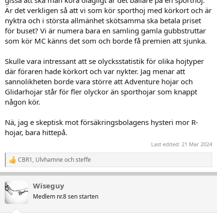
gissa att ska man köra olagligt är det ballare på en sporthoj.
Är det verkligen så att vi som kör sporthoj med körkort och är
nyktra och i största allmänhet skötsamma ska betala priset
för buset? Vi är numera bara en samling gamla gubbstruttar
som kör MC känns det som och borde få premien att sjunka.
Skulle vara intressant att se olycksstatistik för olika hojtyper
där föraren hade körkort och var nykter. Jag menar att
sannolikheten borde vara större att Adventure hojar och
Glidarhojar står för fler olyckor än sporthojar som knappt
någon kör.
Nä, jag e skeptisk mot försäkringsbolagens hysteri mor R-
hojar, bara hittepå.
Last edited:
21 Mar 2024
CBR1
,
Ulvhamne
och
steffe
R
e
a
Wiseguy
k
t
Medlem nr.8 sen starten
i
o
n