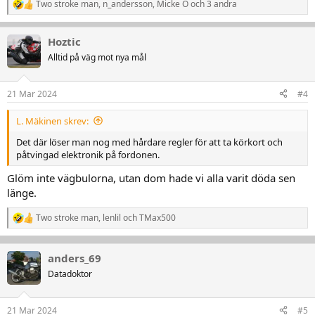
Two stroke man
,
n_andersson
,
Micke O
och 3 andra
R
e
a
Hoztic
k
t
Alltid på väg mot nya mål
i
o
n
21 Mar 2024
#4
e
r
L. Mäkinen skrev:
:
Det där löser man nog med hårdare regler för att ta körkort och
påtvingad elektronik på fordonen.
Glöm inte vägbulorna, utan dom hade vi alla varit döda sen
länge.
Two stroke man
,
lenlil
och
TMax500
R
e
a
k
anders_69
t
Datadoktor
i
o
n
21 Mar 2024
#5
e