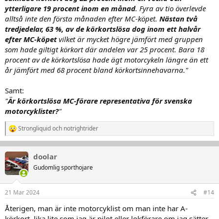
ytterligare 19 procent inom en månad
. Fyra av tio överlevde
alltså inte den första månaden efter MC-köpet.
Nästan två
tredjedelar, 63 %, av de körkortslösa dog inom ett halvår
efter MC-köpet
vilket är mycket högre jämfört med gruppen
som hade giltigt körkort där andelen var 25 procent. Bara 18
procent av de körkortslösa hade ägt motorcykeln längre än ett
år jämfört med 68 procent bland körkortsinnehavarna."
Samt:
"
Är körkortslösa MC-förare representativa för svenska
motorcyklister?
"
Strongliquid
och
notrightrider
R
e
a
k
doolar
t
Gudomlig sporthojare
i
o
n
21 Mar 2024
#14
e
r
Återigen, man är inte motorcyklist om man inte har A-
:
körkort, lika lite som jag är pilot eller lokförare om jag sätter