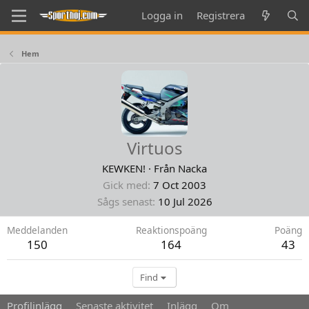
Logga in
Registrera
Hem
Virtuos
KEWKEN!
·
Från
Nacka
Gick med
7 Oct 2003
Sågs senast
10 Jul 2026
Meddelanden
Reaktionspoäng
Poäng
150
164
43
Find
Profilinlägg
Senaste aktivitet
Inlägg
Om