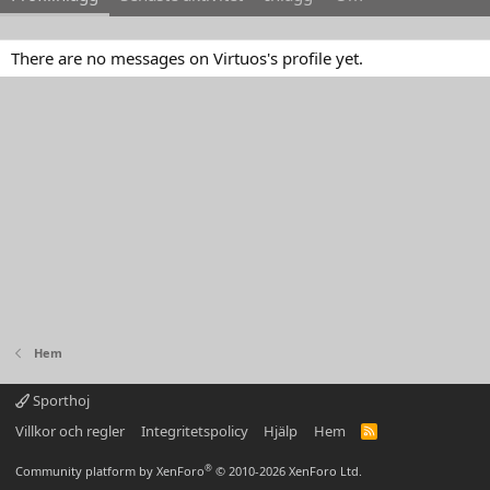
There are no messages on Virtuos's profile yet.
Hem
Sporthoj
Villkor och regler
Integritetspolicy
Hjälp
Hem
R
S
S
®
Community platform by XenForo
© 2010-2026 XenForo Ltd.