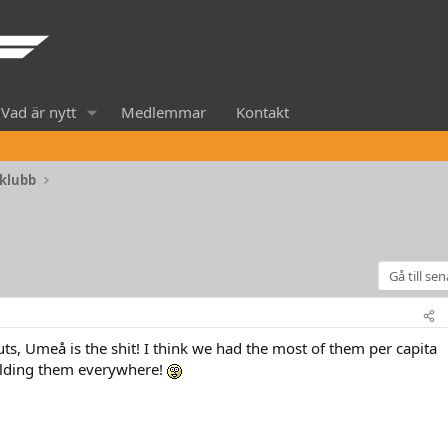
Vad är nytt
Medlemmar
Kontakt
klubb
Gå till se
ts, Umeå is the shit! I think we had the most of them per capita
uilding them everywhere!