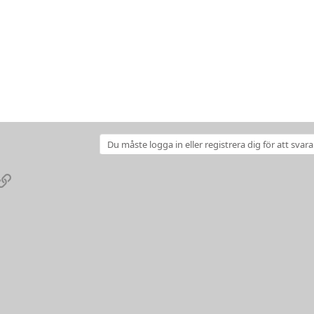
Du måste logga in eller registrera dig för att svara
pp
ail
Link