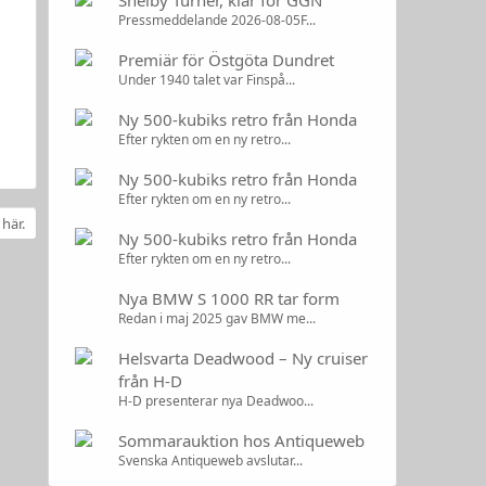
Shelby Turner, klar för GGN
Pressmeddelande 2026-08-05F...
Premiär för Östgöta Dundret
Under 1940 talet var Finspå...
Ny 500-kubiks retro från Honda
Efter rykten om en ny retro...
Ny 500-kubiks retro från Honda
Efter rykten om en ny retro...
 här.
Ny 500-kubiks retro från Honda
Efter rykten om en ny retro...
Nya BMW S 1000 RR tar form
Redan i maj 2025 gav BMW me...
Helsvarta Deadwood – Ny cruiser
från H-D
H-D presenterar nya Deadwoo...
Sommarauktion hos Antiqueweb
Svenska Antiqueweb avslutar...