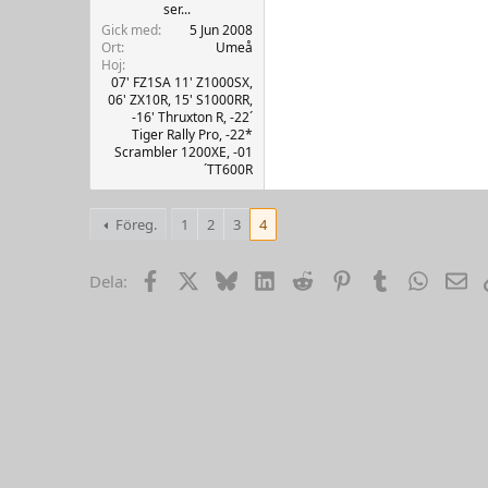
ser...
r
Gick med
5 Jun 2008
Ort
Umeå
Hoj
07' FZ1SA 11' Z1000SX,
06' ZX10R, 15' S1000RR,
-16' Thruxton R, -22´
Tiger Rally Pro, -22*
Scrambler 1200XE, -01
´TT600R
Föreg.
1
2
3
4
Facebook
X
Bluesky
LinkedIn
Reddit
Pinterest
Tumblr
WhatsA
Em
Dela: