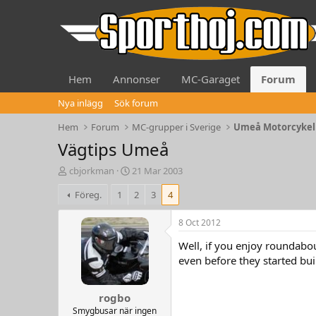
Hem
Annonser
MC-Garaget
Forum
Nya inlägg
Sök forum
Hem
Forum
MC-grupper i Sverige
Umeå Motorcykel
Vägtips Umeå
T
S
cbjorkman
21 Mar 2003
h
t
Föreg.
1
2
3
4
r
a
e
r
a
t
8 Oct 2012
d
d
Well, if you enjoy roundabou
s
a
t
t
even before they started b
a
e
r
rogbo
t
e
Smygbusar när ingen