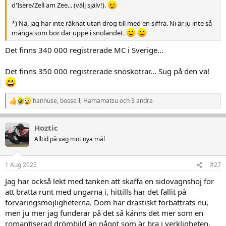
d'Isère/Zell am Zee... (välj själv!).
*) Nä, jag har inte räknat utan drog till med en siffra. Ni är ju inte så
många som bor där uppe i snölandet.
Det finns 340 000 registrerade MC i Sverige...
Det finns 350 000 registrerade snöskotrar... Sug på den va!
hannuse
,
bosse-l
,
Hamamatsu
och 3 andra
R
e
a
Hoztic
k
t
Alltid på väg mot nya mål
i
o
n
1 Aug 2025
#27
e
r
Jag har också lekt med tanken att skaffa en sidovagnshoj för
:
att bratta runt med ungarna i, hittills har det fallit på
förvaringsmöjligheterna. Dom har drastiskt förbättrats nu,
men ju mer jag funderar på det så känns det mer som en
romantiserad drömbild än något som är bra i verkligheten.