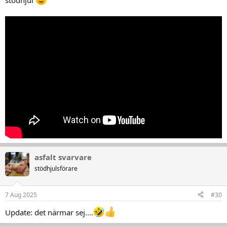
asfalt svarvare
stödhjulsförare
7 Aug 2025
#30
Update: det närmar sej....