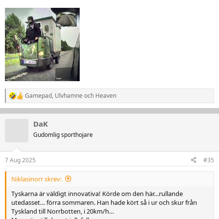
Gamepad
,
Ulvhamne
och
Heaven
R
e
a
k
DaK
t
Gudomlig sporthojare
i
o
n
7 Aug 2025
#35
e
r
:
Niklasinorr skrev:
Tyskarna är väldigt innovativa! Körde om den här…rullande
utedasset… förra sommaren. Han hade kört så i ur och skur från
Tyskland till Norrbotten, i 20km/h…