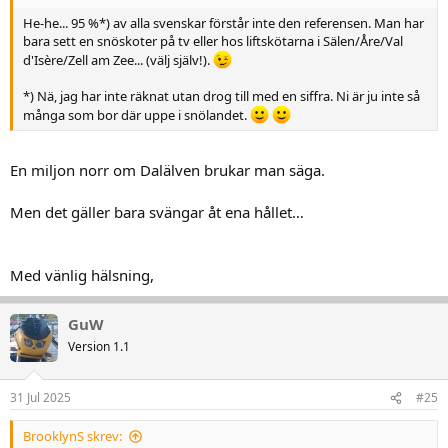
He-he... 95 %*) av alla svenskar förstår inte den referensen. Man har
bara sett en snöskoter på tv eller hos liftskötarna i Sälen/Åre/Val
d'Isère/Zell am Zee... (välj själv!).
*) Nä, jag har inte räknat utan drog till med en siffra. Ni är ju inte så
många som bor där uppe i snölandet.
En miljon norr om Dalälven brukar man säga.
Men det gäller bara svängar åt ena hållet…
Med vänlig hälsning,
GuW
Version 1.1
31 Jul 2025
#25
BrooklynS skrev: