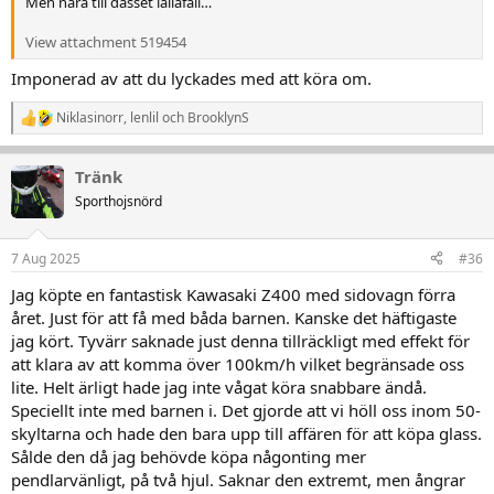
Men nära till dasset iallafall…
View attachment 519454
Imponerad av att du lyckades med att köra om.
Niklasinorr
,
lenlil
och
BrooklynS
R
e
a
Tränk
k
t
Sporthojsnörd
i
o
n
7 Aug 2025
#36
e
r
Jag köpte en fantastisk Kawasaki Z400 med sidovagn förra
:
året. Just för att få med båda barnen. Kanske det häftigaste
jag kört. Tyvärr saknade just denna tillräckligt med effekt för
att klara av att komma över 100km/h vilket begränsade oss
lite. Helt ärligt hade jag inte vågat köra snabbare ändå.
Speciellt inte med barnen i. Det gjorde att vi höll oss inom 50-
skyltarna och hade den bara upp till affären för att köpa glass.
Sålde den då jag behövde köpa någonting mer
pendlarvänligt, på två hjul. Saknar den extremt, men ångrar