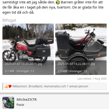
samtidigt inte att jag sålde den.
Barnen gråter inte för att
de får åka en i taget på den nya, tvärtom. De är glada för lite
egen tid då och då.
Bifogat
2025-01-07 13.20.24 (1).jpg
2025-01-07 13.22.06 (1).jpg
3.1 MB · Visningar: 13
2.3 MB · Visningar: 13
Last edited:
7 Aug 2025
Niklasinorr
,
BrooklynS
,
Hamamatsu
och 1 annan person
R
e
a
MickeZX7R
k
t
Posör
i