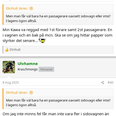
Elmhult skrev:
Men man får väl bara ha en passagerare oavsett sidovagn eller inte?
I lagens ögon alltså.
Min Kawa va reggad med 1st förare samt 2st passagerare. En
i vagnen och en bak på mcn. Ska se om jag hittar papper som
styrker det senare...
Elmhult
R
e
a
Ulvhamne
k
t
Kraschmongo
Personal
i
o
n
8 Aug 2025
#40
e
r
Elmhult skrev:
:
Men man får väl bara ha en passagerare oavsett sidovagn eller inte?
I lagens ögon alltså.
Om jag inte minns fel får man inte vara fler i sidovagnen än