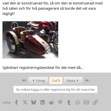
vad den är konstruerad för, så om den är konstruerad med
två säten och för två passagerare så borde det väl vara
lagligt?
Självklart registreringsbesiktat för det med då...
First
Last
Föreg.
2 of 3
Nästa
Du måste logga in eller registrera dig för att svara här.
Facebook
X
Bluesky
LinkedIn
Reddit
Pinterest
Tumblr
WhatsApp
Email
Link
Dela: