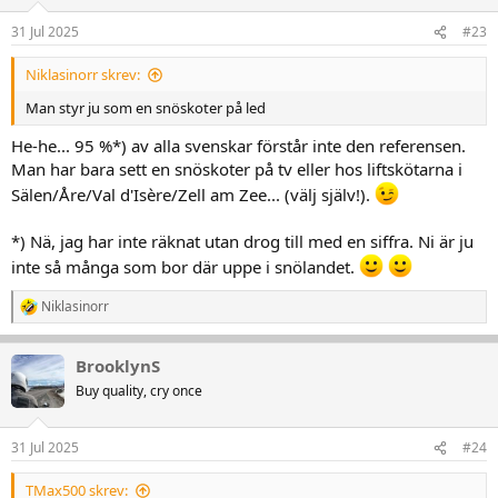
31 Jul 2025
#23
Niklasinorr skrev:
Man styr ju som en snöskoter på led
He-he... 95 %*) av alla svenskar förstår inte den referensen.
Man har bara sett en snöskoter på tv eller hos liftskötarna i
Sälen/Åre/Val d'Isère/Zell am Zee... (välj själv!).
*) Nä, jag har inte räknat utan drog till med en siffra. Ni är ju
inte så många som bor där uppe i snölandet.
Niklasinorr
R
e
a
BrooklynS
k
t
Buy quality, cry once
i
o
n
31 Jul 2025
#24
e
r
TMax500 skrev:
: