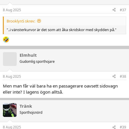
o
n
8 Aug 2025
#37
e
r
BrooklynS skrev:
:
"..i vänsterkurvor är det som att åka skridskor med skydden på."
Elmhult
Gudomlig sporthojare
8 Aug 2025
#38
Men man får väl bara ha en passagerare oavsett sidovagn
eller inte? I lagens ögon alltså.
Tränk
Sporthojsnörd
8 Aug 2025
#39