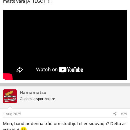
måste vara JÄTTEGOTT!!!
Hamamatsu
Gudomlig sporthojare
1 Aug 2025
#29
Men, handlar denna tråd om stödhjul eller sidovagn? Detta är
stödhjul