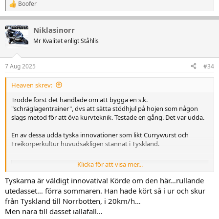
Boofer
R
e
a
Niklasinorr
k
t
Mr Kvalitet enligt Ståhlis
i
o
n
7 Aug 2025
#34
e
r
Heaven skrev:
:
Trodde först det handlade om att bygga en s.k.
"schräglagentrainer", dvs att sätta stödhjul på hojen som någon
slags metod för att öva kurvteknik. Testade en gång. Det var udda.
En av dessa udda tyska innovationer som likt Currywurst och
Freikörperkultur huvudsakligen stannat i Tyskland.
Klicka för att visa mer...
Schräglagentraining mit dem Motorrad & Pitbike - Racetrck
Meistere die Kunst des Knieschleifens. Mit Theorie & viel
Tyskarna är väldigt innovativa! Körde om den här…rullande
Praxis bringen mit unserem Schräglagentraining an Ziel.
utedasset… förra sommaren. Han hade kört så i ur och skur
Schritt für Schritt & Safety first.
från Tyskland till Norrbotten, i 20km/h…
racetrck.de
Men nära till dasset iallafall…