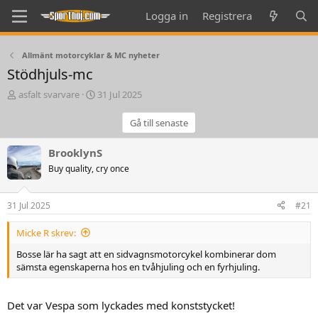
Logga in
Registrera
Allmänt motorcyklar & MC nyheter
Stödhjuls-mc
T
S
asfalt svarvare
31 Jul 2025
h
t
r
a
Gå till senaste
e
r
a
t
BrooklynS
d
d
Buy quality, cry once
s
a
t
t
a
e
31 Jul 2025
#21
r
t
Micke R skrev:
e
r
Bosse lär ha sagt att en sidvagnsmotorcykel kombinerar dom
sämsta egenskaperna hos en tvåhjuling och en fyrhjuling.
Det var Vespa som lyckades med konststycket!