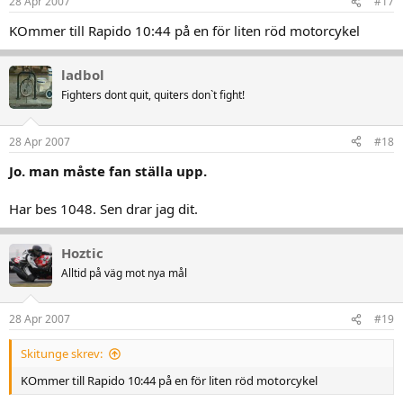
28 Apr 2007
#17
KOmmer till Rapido 10:44 på en för liten röd motorcykel
ladbol
Fighters dont quit, quiters don`t fight!
28 Apr 2007
#18
Jo. man måste fan ställa upp.
Har bes 1048. Sen drar jag dit.
Hoztic
Alltid på väg mot nya mål
28 Apr 2007
#19
Skitunge skrev:
KOmmer till Rapido 10:44 på en för liten röd motorcykel