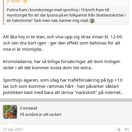
jP skrev:
Puttra fram i kromkortege med sporthoj i 15 km/h fram till
mynttorget för att där lyssna på en folkpartist från Skatteutskottet i
en halvtimme? Tack men näe, känner mig nöjd.
Att åka hoj in te stan, och visa upp sig strax innan kl. 12:00
och sen dra bort igen - ger den effekt som behövas för att
visa vi är misnöjda..
Kromslädarna, har så billiga försäkringar att dom troligen
skiter i att det kommer kosta dom lite extra..
Sporthojs ägaren, som idag har trafikförsäkring på typ +10
lax och som kommer rammas hårt - han påvärker såklart
politikken bäst med bara att skriva "nackskott" på internet..
Conseal
På avstånd är allt vackert
27 Apr 2007
#5