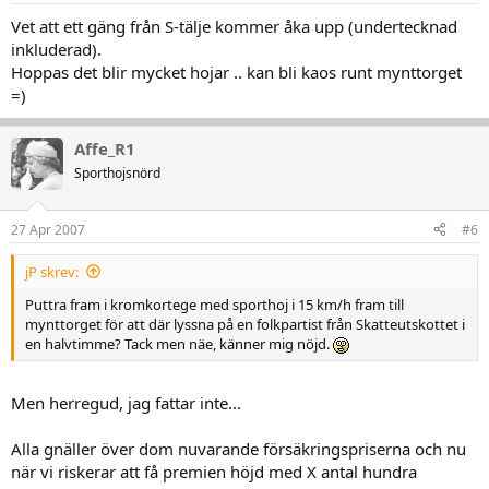
Vet att ett gäng från S-tälje kommer åka upp (undertecknad
inkluderad).
Hoppas det blir mycket hojar .. kan bli kaos runt mynttorget
=)
Affe_R1
Sporthojsnörd
27 Apr 2007
#6
jP skrev:
Puttra fram i kromkortege med sporthoj i 15 km/h fram till
mynttorget för att där lyssna på en folkpartist från Skatteutskottet i
en halvtimme? Tack men näe, känner mig nöjd.
Men herregud, jag fattar inte...
Alla gnäller över dom nuvarande försäkringspriserna och nu
när vi riskerar att få premien höjd med X antal hundra