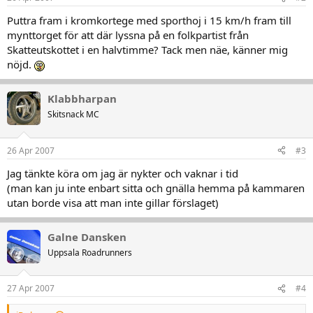
Puttra fram i kromkortege med sporthoj i 15 km/h fram till
mynttorget för att där lyssna på en folkpartist från
Skatteutskottet i en halvtimme? Tack men näe, känner mig
nöjd.
Klabbharpan
Skitsnack MC
26 Apr 2007
#3
Jag tänkte köra om jag är nykter och vaknar i tid
(man kan ju inte enbart sitta och gnälla hemma på kammaren
utan borde visa att man inte gillar förslaget)
Galne Dansken
Uppsala Roadrunners
27 Apr 2007
#4