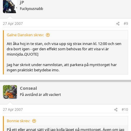
jP
Fuckyousnabb
27 Apr 2007
#9
Galne Dansken skrev:
Att åka hoj in te stan, och visa upp sig strax innan kl. 12:00 och sen
dra bort igen - ger den effekt som behövas för att visa vi är
misnöjda..QUOTE]
Jag har skrivit under namnlistan, att parkera på mynttorget har
ingen praktiskt betydelse imo.
Conseal
På avstånd är allt vackert
27 Apr 2007
#10
Bonnie skrev:
På ett eller annat sätt vill jag kolla läget på mynttorget. Även om jag