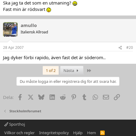
Ska jag ta det som en utmaning?
Fast min är rödsvart
amullo
Italiensk Allroad
28 Apr 2007
#20
Jag dyker förbi rapido, även fast det är söderom..
Last
1 of 2
Nästa
Du måste logga in eller registrera dig för att svara här.
Facebook
X
Bluesky
LinkedIn
Reddit
Pinterest
Tumblr
WhatsApp
Email
Link
Dela:
Stockholmforumet
Sporthoj
Villkor och regler
Integritetspolicy
Hjälp
Hem
R