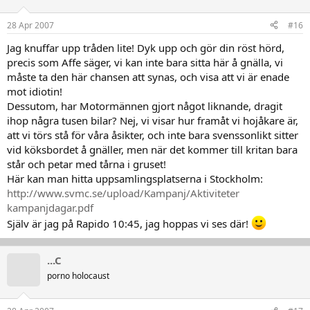
28 Apr 2007
#16
Jag knuffar upp tråden lite! Dyk upp och gör din röst hörd,
precis som Affe säger, vi kan inte bara sitta här å gnälla, vi
måste ta den här chansen att synas, och visa att vi är enade
mot idiotin!
Dessutom, har Motormännen gjort något liknande, dragit
ihop några tusen bilar? Nej, vi visar hur framåt vi hojåkare är,
att vi törs stå för våra åsikter, och inte bara svenssonlikt sitter
vid köksbordet å gnäller, men när det kommer till kritan bara
står och petar med tårna i gruset!
Här kan man hitta uppsamlingsplatserna i Stockholm:
http://www.svmc.se/upload/Kampanj/Aktiviteter
kampanjdagar.pdf
Själv är jag på Rapido 10:45, jag hoppas vi ses där!
...C
porno holocaust