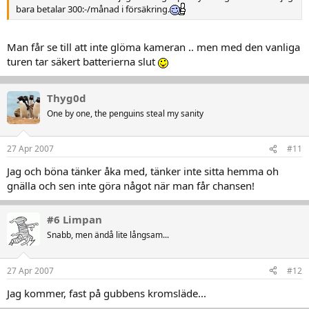
bara betalar 300:-/månad i försäkring.
Man får se till att inte glöma kameran .. men med den vanliga
turen tar säkert batterierna slut
Thyg0d
One by one, the penguins steal my sanity
27 Apr 2007
#11
Jag och böna tänker åka med, tänker inte sitta hemma oh
gnälla och sen inte göra något när man får chansen!
#6 Limpan
Snabb, men ändå lite långsam...
27 Apr 2007
#12
Jag kommer, fast på gubbens kromsläde...