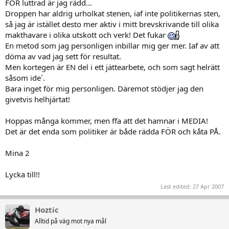
FÖR luttrad är jag rädd...
Droppen har aldrig urholkat stenen, iaf inte politikernas sten,
så jag är istället desto mer aktiv i mitt brevskrivande till olika
makthavare i olika utskott och verk! Det fukar
En metod som jag personligen inbillar mig ger mer. Iaf av att
döma av vad jag sett för resultat.
Men kortegen är EN del i ett jättearbete, och som sagt helrätt
såsom ide´.
Bara inget för mig personligen. Däremot stödjer jag den
givetvis helhjärtat!
Hoppas många kommer, men ffa att det hamnar i MEDIA!
Det är det enda som politiker är både rädda FÖR och kåta PÅ.
Mina 2
Lycka till!!
Last edited:
27 Apr 2007
Hoztic
Alltid på väg mot nya mål