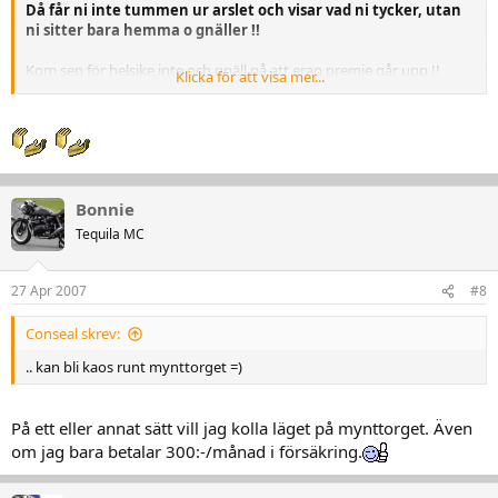
Då får ni inte tummen ur arslet och visar vad ni tycker, utan
ni sitter bara hemma o gnäller !!
Kom sen för helsike inte och gnäll på att eran premie går upp !!
Klicka för att visa mer...
//I. Rriterad
Bonnie
Tequila MC
27 Apr 2007
#8
Conseal skrev:
.. kan bli kaos runt mynttorget =)
På ett eller annat sätt vill jag kolla läget på mynttorget. Även
om jag bara betalar 300:-/månad i försäkring.