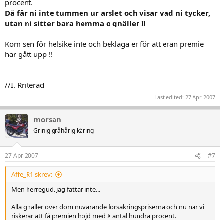
procent.
Då får ni inte tummen ur arslet och visar vad ni tycker,
utan ni sitter bara hemma o gnäller !!
Kom sen för helsike inte och beklaga er för att eran premie
har gått upp !!
//I. Rriterad
Last edited:
27 Apr 2007
morsan
Grinig gråhårig käring
27 Apr 2007
#7
Affe_R1 skrev:
Men herregud, jag fattar inte...
Alla gnäller över dom nuvarande försäkringspriserna och nu när vi
riskerar att få premien höjd med X antal hundra procent.