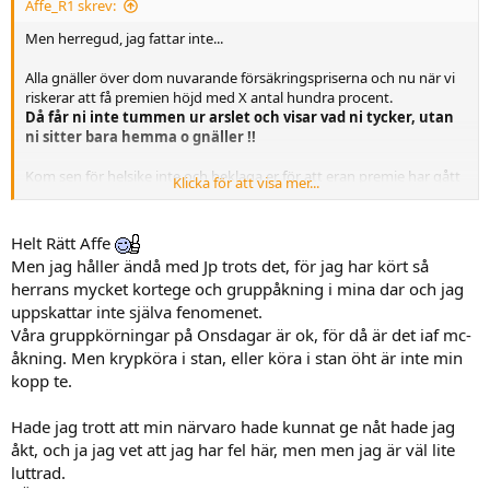
Affe_R1 skrev:
Men herregud, jag fattar inte...
Alla gnäller över dom nuvarande försäkringspriserna och nu när vi
riskerar att få premien höjd med X antal hundra procent.
Då får ni inte tummen ur arslet och visar vad ni tycker, utan
ni sitter bara hemma o gnäller !!
Kom sen för helsike inte och beklaga er för att eran premie har gått
Klicka för att visa mer...
upp !!
Helt Rätt Affe
//I. Rriterad
Men jag håller ändå med Jp trots det, för jag har kört så
herrans mycket kortege och gruppåkning i mina dar och jag
uppskattar inte själva fenomenet.
Våra gruppkörningar på Onsdagar är ok, för då är det iaf mc-
åkning. Men krypköra i stan, eller köra i stan öht är inte min
kopp te.
Hade jag trott att min närvaro hade kunnat ge nåt hade jag
åkt, och ja jag vet att jag har fel här, men men jag är väl lite
luttrad.