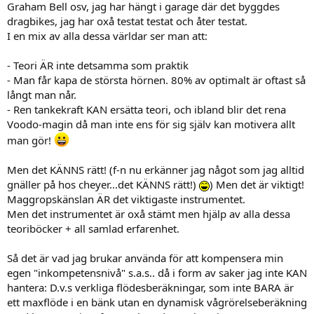
Graham Bell osv, jag har hängt i garage där det byggdes
dragbikes, jag har oxå testat testat och åter testat.
I en mix av alla dessa världar ser man att:
- Teori ÄR inte detsamma som praktik
- Man får kapa de största hörnen. 80% av optimalt är oftast så
långt man når.
- Ren tankekraft KAN ersätta teori, och ibland blir det rena
Voodo-magin då man inte ens för sig själv kan motivera allt
man gör!
Men det KÄNNS rätt! (f-n nu erkänner jag något som jag alltid
gnäller på hos cheyer...det KÄNNS rätt!)
) Men det är viktigt!
Maggropskänslan ÄR det viktigaste instrumentet.
Men det instrumentet är oxå stämt men hjälp av alla dessa
teoriböcker + all samlad erfarenhet.
Så det är vad jag brukar använda för att kompensera min
egen "inkompetensnivå" s.a.s.. då i form av saker jag inte KAN
hantera: D.v.s verkliga flödesberäkningar, som inte BARA är
ett maxflöde i en bänk utan en dynamisk vågrörelseberäkning