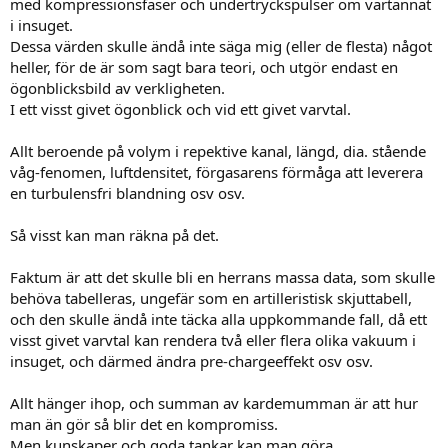
med kompressionsfaser och undertryckspulser om vartannat
i insuget.
Dessa värden skulle ändå inte säga mig (eller de flesta) något
heller, för de är som sagt bara teori, och utgör endast en
ögonblicksbild av verkligheten.
I ett visst givet ögonblick och vid ett givet varvtal.
Allt beroende på volym i repektive kanal, längd, dia. stående
våg-fenomen, luftdensitet, förgasarens förmåga att leverera
en turbulensfri blandning osv osv.
Så visst kan man räkna på det.
Faktum är att det skulle bli en herrans massa data, som skulle
behöva tabelleras, ungefär som en artilleristisk skjuttabell,
och den skulle ändå inte täcka alla uppkommande fall, då ett
visst givet varvtal kan rendera två eller flera olika vakuum i
insuget, och därmed ändra pre-chargeeffekt osv osv.
Allt hänger ihop, och summan av kardemumman är att hur
man än gör så blir det en kompromiss.
Men kunskaper och goda tankar kan man göra