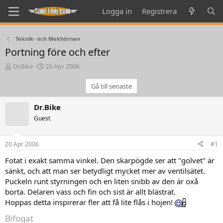
Logga in
Registrera
Teknik- och Mekhörnan
Portning före och efter
T
S
Dr.Bike
20 Apr 2006
h
t
r
a
Gå till senaste
e
r
a
t
Dr.Bike
d
d
Guest
s
a
t
t
a
e
20 Apr 2006
#1
r
t
Fotat i exakt samma vinkel. Den skarpögde ser att "golvet" är
e
sänkt, och att man ser betydligt mycket mer av ventilsätet.
r
Puckeln runt styrningen och en liten snibb av den är oxå
borta. Delaren vass och fin och sist är allt blästrat.
Hoppas detta inspirerar fler att få lite flås i hojen!
Bifogat