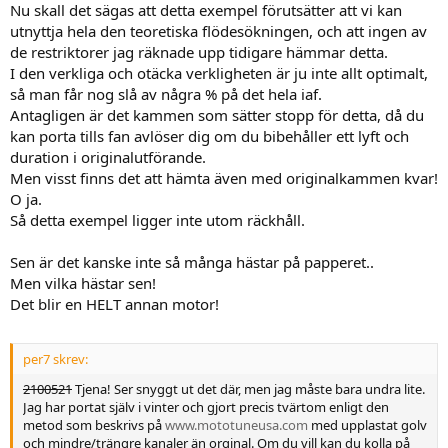
Nu skall det sägas att detta exempel förutsätter att vi kan
utnyttja hela den teoretiska flödesökningen, och att ingen av
de restriktorer jag räknade upp tidigare hämmar detta.
I den verkliga och otäcka verkligheten är ju inte allt optimalt,
så man får nog slå av några % på det hela iaf.
Antagligen är det kammen som sätter stopp för detta, då du
kan porta tills fan avlöser dig om du bibehåller ett lyft och
duration i originalutförande.
Men visst finns det att hämta även med originalkammen kvar!
O ja.
Så detta exempel ligger inte utom räckhåll.
Sen är det kanske inte så många hästar på papperet..
Men vilka hästar sen!
Det blir en HELT annan motor!
per7 skrev:
2100521
Tjena! Ser snyggt ut det där, men jag måste bara undra lite.
Jag har portat själv i vinter och gjort precis tvärtom enligt den
metod som beskrivs på
www.mototuneusa.com
med upplastat golv
och mindre/trängre kanaler än orginal. Om du vill kan du kolla på