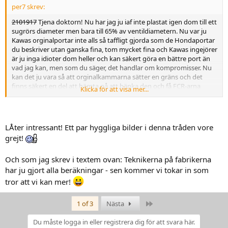
per7 skrev:
2101917
Tjena doktorn! Nu har jag ju iaf inte plastat igen dom till ett
sugrörs diameter men bara till 65% av ventildiametern. Nu var ju
Kawas orginalportar inte alls så taffligt gjorda som de Hondaportar
du beskriver utan ganska fina, tom mycket fina och Kawas ingejörer
är ju inga idioter dom heller och kan säkert göra en bättre port än
vad jag kan, men som du säger, det handlar om kompromisser. Nu
kan det ju vara så att orginalkammarna sätter en gräns och det
finns säkert en del att hämta på att bänka den och få FCR-arna
Klicka för att visa mer...
odentligt bestyckade. Det sitter ett Akra Race Conical helsystem på
och det borde räcka till på avgassidan kan jag tycka. Jag passade
oxå på att jämna till lilla radien i avgaskanalerna (gott om vassa
kanter där) när jag ändå var igång. I dagarna får jag hem en topp
LÅter intressant! Ett par hyggliga bilder i denna tråden vore
från tyska Kainzinger som jag ropade in på E-bay, komplett med
grejt!
kammar och man får väl se om den är bättre (borde vara det, dom
är ju proffs iaf) och hur dom har gjort.
Och som jag skrev i textem ovan: Teknikerna på fabrikerna
Per
har ju gjort alla beräkningar - sen kommer vi tokar in som
tror att vi kan mer!
Last
1 of 3
Nästa
Du måste logga in eller registrera dig för att svara här.