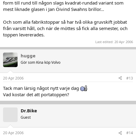
form till rund till någon slags kvadrat-rundad variant som
mest liknade glasen i Jan Öivind Swahns brillor...
Och som alla fabrikstoppar så har två olika gruvskift jobbat
från varsitt håll, och när de möttes så fick alla semester, och
toppen levererades.
Last edited:
20 Apr 2006
hugge
Gör som Kina köp Volvo
20 Apr 2006
#13
Tack man lärsig något nytt varje dag
Vad kostar det att portatoppen?
Dr.Bike
Guest
20 Apr 2006
#14