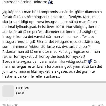
Intressant läsning Doktorn!
Jag köper att man bör kompromissa när det gäller diametern
för att få rätt strömningshastighet och luftvolym. Men, man
ska ju samtidigt optimera insugskanalen så att man får en
optimal fyllnadsgrad, helst över 100%. Hur viktigt tycker du
att det är att få en perfekt diameter (strömningshastighet) i
insuget, kontra det varvtal där man vill ha max effekt, och
insugsrörens längd? Eller är det viktigare med ett slätt insug
som minimerar friktionsförlusterna, dvs turbulensen?
Riskerar man att få en motor med konstigt register om man
räknar för mycket och kör by the book för mycket?
Borde inte avgassidan vara nästan lika viktig också?
Om
man har avgasrester kvar i förbränningsutrymmet så kan det
ju inte komma in lika mycket färskgaser, och det gör inte
hästarna varken fler eller starkare...
Dr.Bike
Guest
20 Apr 2006
#16