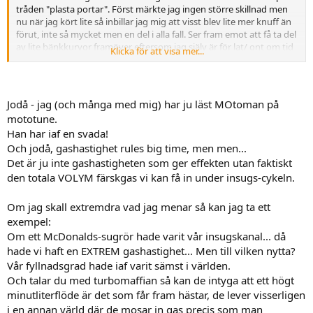
tråden "plasta portar". Först märkte jag ingen större skillnad men
nu när jag kört lite så inbillar jag mig att visst blev lite mer knuff än
förut, inte så mycket men en del i alla fall. Ser fram emot att få ta del
av lite bänkkurvor framöver eftersom jag själv är för lat/ ont om tid
Klicka för att visa mer...
för att ta mig till nån bänk. Skall bli intressant att se vad Anders
Brink har att tillföra om dessa två olika portningsalternativ.
Snyggt var det i alla fall. Ha de.............Per
Jodå - jag (och många med mig) har ju läst MOtoman på
mototune.
Han har iaf en svada!
Och jodå, gashastighet rules big time, men men...
Det är ju inte gashastigheten som ger effekten utan faktiskt
den totala VOLYM färskgas vi kan få in under insugs-cykeln.
Om jag skall extremdra vad jag menar så kan jag ta ett
exempel:
Om ett McDonalds-sugrör hade varit vår insugskanal... då
hade vi haft en EXTREM gashastighet... Men till vilken nytta?
Vår fyllnadsgrad hade iaf varit sämst i världen.
Och talar du med turbomaffian så kan de intyga att ett högt
minutliterflöde är det som får fram hästar, de lever visserligen
i en annan värld där de mosar in gas precis som man