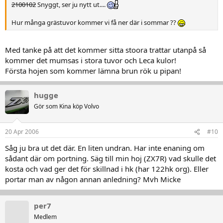
2100102
Snyggt, ser ju nytt ut....
Hur många grästuvor kommer vi få ner där i sommar ??
Med tanke på att det kommer sitta stoora trattar utanpå så
kommer det mumsas i stora tuvor och Leca kulor!
Första hojen som kommer lämna brun rök u pipan!
hugge
Gör som Kina köp Volvo
20 Apr 2006
#10
Såg ju bra ut det där. En liten undran. Har inte enaning om
sådant där om portning. Säg till min hoj (ZX7R) vad skulle det
kosta och vad ger det för skillnad i hk (har 122hk org). Eller
portar man av någon annan anledning? Mvh Micke
per7
Medlem