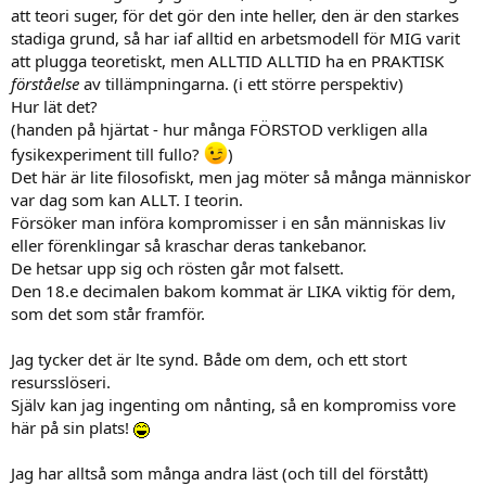
att teori suger, för det gör den inte heller, den är den starkes
stadiga grund, så har iaf alltid en arbetsmodell för MIG varit
att plugga teoretiskt, men ALLTID ALLTID ha en PRAKTISK
förståelse
av tillämpningarna. (i ett större perspektiv)
Hur lät det?
(handen på hjärtat - hur många FÖRSTOD verkligen alla
fysikexperiment till fullo?
)
Det här är lite filosofiskt, men jag möter så många människor
var dag som kan ALLT. I teorin.
Försöker man införa kompromisser i en sån människas liv
eller förenklingar så kraschar deras tankebanor.
De hetsar upp sig och rösten går mot falsett.
Den 18.e decimalen bakom kommat är LIKA viktig för dem,
som det som står framför.
Jag tycker det är lte synd. Både om dem, och ett stort
resursslöseri.
Själv kan jag ingenting om nånting, så en kompromiss vore
här på sin plats!
Jag har alltså som många andra läst (och till del förstått)