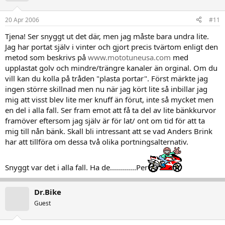
20 Apr 2006
#11
Tjena! Ser snyggt ut det där, men jag måste bara undra lite.
Jag har portat själv i vinter och gjort precis tvärtom enligt den
metod som beskrivs på
www.mototuneusa.com
med
upplastat golv och mindre/trängre kanaler än orginal. Om du
vill kan du kolla på tråden "plasta portar". Först märkte jag
ingen större skillnad men nu när jag kört lite så inbillar jag
mig att visst blev lite mer knuff än förut, inte så mycket men
en del i alla fall. Ser fram emot att få ta del av lite bänkkurvor
framöver eftersom jag själv är för lat/ ont om tid för att ta
mig till nån bänk. Skall bli intressant att se vad Anders Brink
har att tillföra om dessa två olika portningsalternativ.
Snyggt var det i alla fall. Ha de.............Per
Dr.Bike
Guest