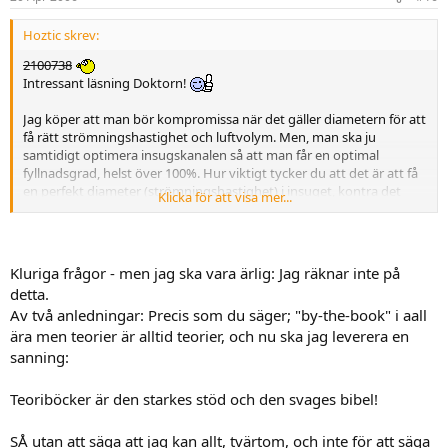
Hoztic skrev:
2100738
Intressant läsning Doktorn!
Jag köper att man bör kompromissa när det gäller diametern för att
få rätt strömningshastighet och luftvolym. Men, man ska ju
samtidigt optimera insugskanalen så att man får en optimal
fyllnadsgrad, helst över 100%. Hur viktigt tycker du att det är att få
en perfekt diameter (strömningshastighet) i insuget, kontra det
Klicka för att visa mer...
varvtal där man vill ha max effekt, och insugsrörens längd? Eller är
det viktigare med ett slätt insug som minimerar
friktionsförlusterna, dvs turbulensen? Riskerar man att få en motor
med konstigt register om man räknar för mycket och kör by the
Kluriga frågor - men jag ska vara ärlig: Jag räknar inte på
book för mycket?
detta.
Borde inte avgassidan vara nästan lika viktig också?
Om man har
Av två anledningar: Precis som du säger; "by-the-book" i aall
avgasrester kvar i förbränningsutrymmet så kan det ju inte komma
ära men teorier är alltid teorier, och nu ska jag leverera en
in lika mycket färskgaser, och det gör inte hästarna varken fler eller
starkare...
sanning:
Teoriböcker är den starkes stöd och den svages bibel!
SÅ utan att säga att jag kan allt, tvärtom, och inte för att säga