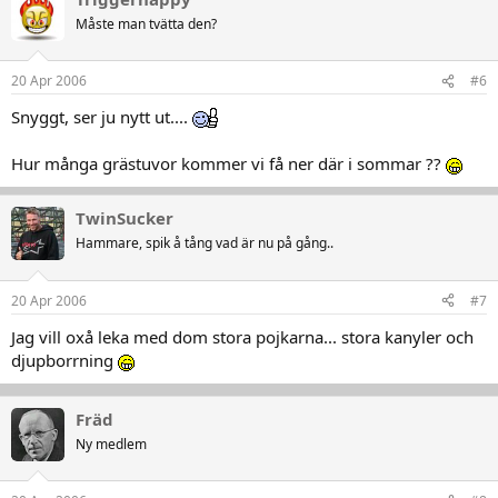
Måste man tvätta den?
20 Apr 2006
#6
Snyggt, ser ju nytt ut....
Hur många grästuvor kommer vi få ner där i sommar ??
TwinSucker
Hammare, spik å tång vad är nu på gång..
20 Apr 2006
#7
Jag vill oxå leka med dom stora pojkarna... stora kanyler och
djupborrning
Fräd
Ny medlem