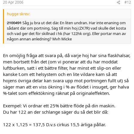
20 Apr 2006
#12
hugge skrev:
2100491
Såg ju bra ut det där. En liten undran. Har inte enaning om
sådant där om portning. Säg till min hoj (ZX7R) vad skulle det kosta
och vad ger det för skillnad i hk (har 122hk org). Eller portar man av
någon annan anledning? Mvh Micke
En omöjlig fråga att svara på, då varje hoj har sina flaskhalsar,
men bortsett från det (om vi ponerar att du har moddat
luftburken, satt i ett bättre filter, har minst ett slip-on eller
kanske t.om ett helsystem och en lite vildare kam så att
hojens övriga delar kan svara upp mot portningen fullt ut) så
säger man att en viss ökning i % av flödet i insuget, ger halva
%-talet som effektökning räknat på originaleffekten.
Exempel: Vi ordnar ett 25% bättre flöde på din maskin.
Du har 122 an der schlange säger du så det blir då:
122 x 1,125 = 137,5 D.v.s cirkus 15,5 ärliga pållar.