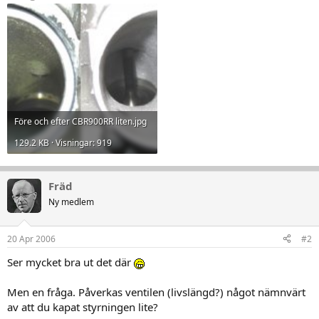
Före och efter CBR900RR liten.jpg
129.2 KB · Visningar: 919
Fräd
Ny medlem
20 Apr 2006
#2
Ser mycket bra ut det där
Men en fråga. Påverkas ventilen (livslängd?) något nämnvärt
av att du kapat styrningen lite?