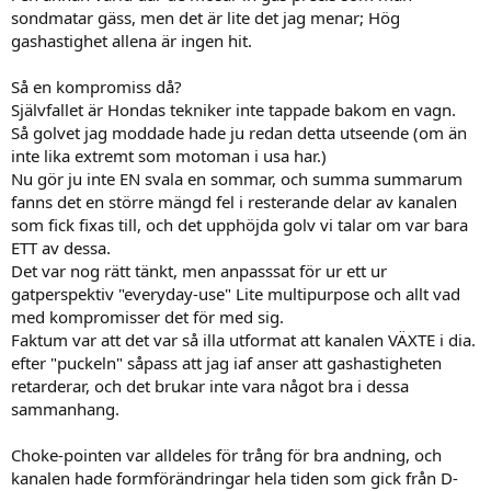
sondmatar gäss, men det är lite det jag menar; Hög
gashastighet allena är ingen hit.
Så en kompromiss då?
Självfallet är Hondas tekniker inte tappade bakom en vagn.
Så golvet jag moddade hade ju redan detta utseende (om än
inte lika extremt som motoman i usa har.)
Nu gör ju inte EN svala en sommar, och summa summarum
fanns det en större mängd fel i resterande delar av kanalen
som fick fixas till, och det upphöjda golv vi talar om var bara
ETT av dessa.
Det var nog rätt tänkt, men anpasssat för ur ett ur
gatperspektiv "everyday-use" Lite multipurpose och allt vad
med kompromisser det för med sig.
Faktum var att det var så illa utformat att kanalen VÄXTE i dia.
efter "puckeln" såpass att jag iaf anser att gashastigheten
retarderar, och det brukar inte vara något bra i dessa
sammanhang.
Choke-pointen var alldeles för trång för bra andning, och
kanalen hade formförändringar hela tiden som gick från D-