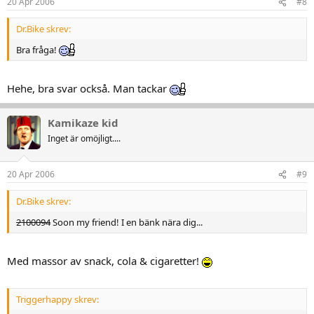
20 Apr 2006
#8
Dr.Bike skrev:
Bra fråga!
Hehe, bra svar också. Man tackar
Kamikaze kid
Inget är omöjligt....
20 Apr 2006
#9
Dr.Bike skrev:
2100094
Soon my friend! I en bänk nära dig...
Med massor av snack, cola & cigaretter!
Triggerhappy skrev: