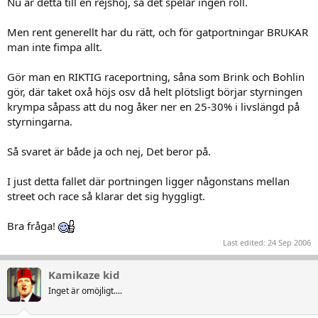
Nu är detta till en rejshoj, så det spelar ingen roll.
Men rent generellt har du rätt, och för gatportningar BRUKAR
man inte fimpa allt.
Gör man en RIKTIG raceportning, såna som Brink och Bohlin
gör, där taket oxå höjs osv då helt plötsligt börjar styrningen
krympa såpass att du nog åker ner en 25-30% i livslängd på
styrningarna.
Så svaret är både ja och nej, Det beror på.
I just detta fallet där portningen ligger någonstans mellan
street och race så klarar det sig hyggligt.
Bra fråga!
Last edited:
24 Sep 2006
Kamikaze kid
Inget är omöjligt....