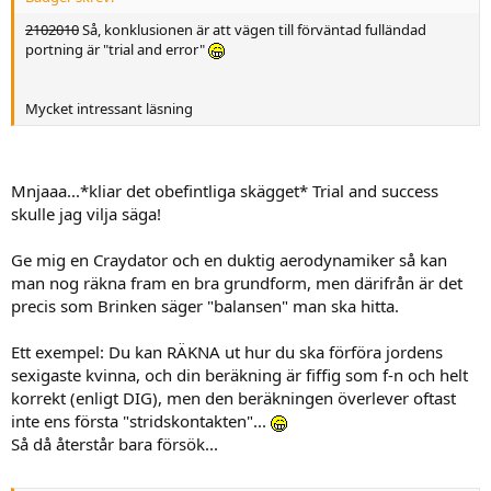
2102010
Så, konklusionen är att vägen till förväntad fulländad
portning är "trial and error"
Mycket intressant läsning
Mnjaaa...*kliar det obefintliga skägget* Trial and success
skulle jag vilja säga!
Ge mig en Craydator och en duktig aerodynamiker så kan
man nog räkna fram en bra grundform, men därifrån är det
precis som Brinken säger "balansen" man ska hitta.
Ett exempel: Du kan RÄKNA ut hur du ska förföra jordens
sexigaste kvinna, och din beräkning är fiffig som f-n och helt
korrekt (enligt DIG), men den beräkningen överlever oftast
inte ens första "stridskontakten"...
Så då återstår bara försök...