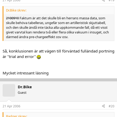
21 Apr 2006
#19
Dr.Bike skrev:
2100910
Faktum är att det skulle bli en herrans massa data, som
skulle behöva tabelleras, ungefär som en artilleristisk skjuttabell,
och den skulle ändå inte täcka alla uppkommande fall, då ett visst
givet varvtal kan rendera två eller flera olika vakuum i insuget, och
därmed ändra pre-chargeeffekt osv osv.
Så, konklusionen är att vägen till förväntad fulländad portning
är "trial and error"
Mycket intressant läsning
Dr.Bike
Guest
21 Apr 2006
#20
Badger skrev: