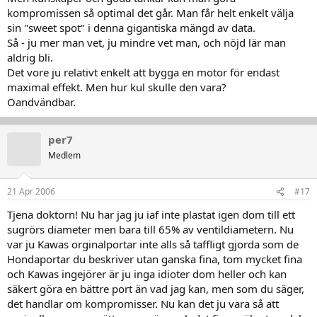
kompromissen så optimal det går. Man får helt enkelt välja
sin "sweet spot" i denna gigantiska mängd av data.
Så - ju mer man vet, ju mindre vet man, och nöjd lär man
aldrig bli.
Det vore ju relativt enkelt att bygga en motor för endast
maximal effekt. Men hur kul skulle den vara?
Oandvändbar.
per7
Medlem
21 Apr 2006
#17
Tjena doktorn! Nu har jag ju iaf inte plastat igen dom till ett
sugrörs diameter men bara till 65% av ventildiametern. Nu
var ju Kawas orginalportar inte alls så taffligt gjorda som de
Hondaportar du beskriver utan ganska fina, tom mycket fina
och Kawas ingejörer är ju inga idioter dom heller och kan
säkert göra en bättre port än vad jag kan, men som du säger,
det handlar om kompromisser. Nu kan det ju vara så att