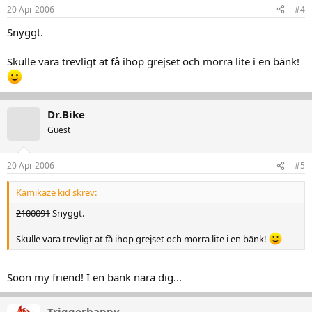
20 Apr 2006
#4
Snyggt.
Skulle vara trevligt at få ihop grejset och morra lite i en bänk!
Dr.Bike
Guest
20 Apr 2006
#5
Kamikaze kid skrev:
2100091
Snyggt.
Skulle vara trevligt at få ihop grejset och morra lite i en bänk!
Soon my friend! I en bänk nära dig...
Triggerhappy