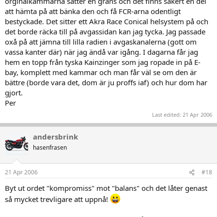
orginalkammarna sätter en gräns och det finns säkert en del
att hämta på att bänka den och få FCR-arna odentligt
bestyckade. Det sitter ett Akra Race Conical helsystem på och
det borde räcka till på avgassidan kan jag tycka. Jag passade
oxå på att jämna till lilla radien i avgaskanalerna (gott om
vassa kanter där) när jag ändå var igång. I dagarna får jag
hem en topp från tyska Kainzinger som jag ropade in på E-
bay, komplett med kammar och man får väl se om den är
bättre (borde vara det, dom är ju proffs iaf) och hur dom har
gjort.
Per
Last edited:
21 Apr 2006
andersbrink
hasenfrasen
21 Apr 2006
#18
Byt ut ordet "kompromiss" mot "balans" och det låter genast
så mycket trevligare att uppnå!