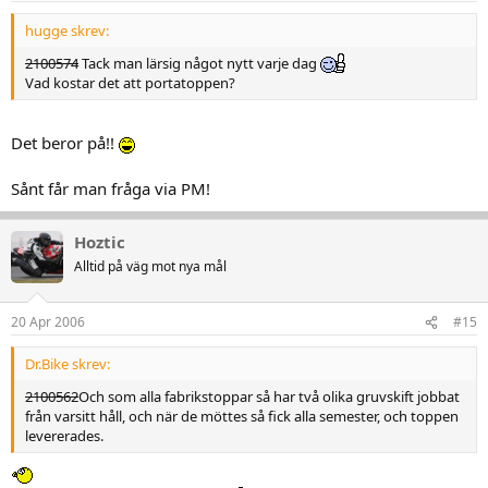
hugge skrev:
2100574
Tack man lärsig något nytt varje dag
Vad kostar det att portatoppen?
Det beror på!!
Sånt får man fråga via PM!
Hoztic
Alltid på väg mot nya mål
20 Apr 2006
#15
Dr.Bike skrev:
2100562
Och som alla fabrikstoppar så har två olika gruvskift jobbat
från varsitt håll, och när de möttes så fick alla semester, och toppen
levererades.