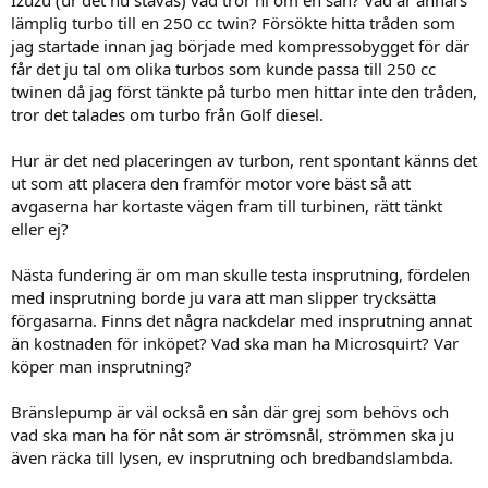
lämplig turbo till en 250 cc twin? Försökte hitta tråden som
jag startade innan jag började med kompressobygget för där
får det ju tal om olika turbos som kunde passa till 250 cc
twinen då jag först tänkte på turbo men hittar inte den tråden,
tror det talades om turbo från Golf diesel.
Hur är det ned placeringen av turbon, rent spontant känns det
ut som att placera den framför motor vore bäst så att
avgaserna har kortaste vägen fram till turbinen, rätt tänkt
eller ej?
Nästa fundering är om man skulle testa insprutning, fördelen
med insprutning borde ju vara att man slipper trycksätta
förgasarna. Finns det några nackdelar med insprutning annat
än kostnaden för inköpet? Vad ska man ha Microsquirt? Var
köper man insprutning?
Bränslepump är väl också en sån där grej som behövs och
vad ska man ha för nåt som är strömsnål, strömmen ska ju
även räcka till lysen, ev insprutning och bredbandslambda.