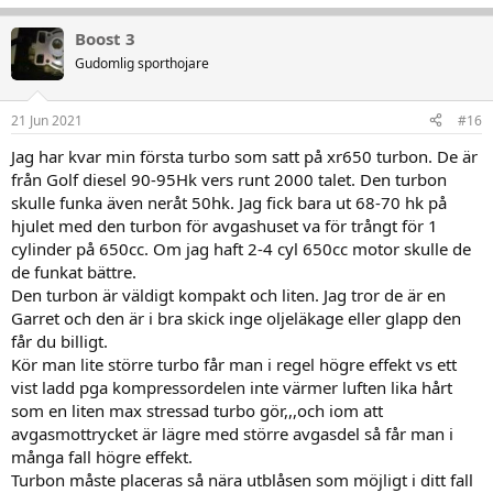
e
a
Boost 3
k
t
Gudomlig sporthojare
i
o
n
21 Jun 2021
#16
e
r
Jag har kvar min första turbo som satt på xr650 turbon. De är
:
från Golf diesel 90-95Hk vers runt 2000 talet. Den turbon
skulle funka även neråt 50hk. Jag fick bara ut 68-70 hk på
hjulet med den turbon för avgashuset va för trångt för 1
cylinder på 650cc. Om jag haft 2-4 cyl 650cc motor skulle de
de funkat bättre.
Den turbon är väldigt kompakt och liten. Jag tror de är en
Garret och den är i bra skick inge oljeläkage eller glapp den
får du billigt.
Kör man lite större turbo får man i regel högre effekt vs ett
vist ladd pga kompressordelen inte värmer luften lika hårt
som en liten max stressad turbo gör,,,och iom att
avgasmottrycket är lägre med större avgasdel så får man i
många fall högre effekt.
Turbon måste placeras så nära utblåsen som möjligt i ditt fall