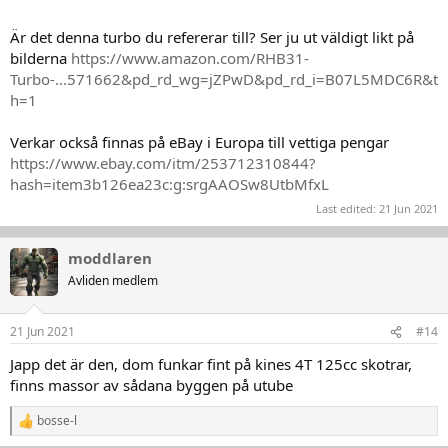
Är det denna turbo du refererar till? Ser ju ut väldigt likt på
bilderna
https://www.amazon.com/RHB31-
Turbo-...571662&pd_rd_wg=jZPwD&pd_rd_i=B07L5MDC6R&t
h=1
Verkar också finnas på eBay i Europa till vettiga pengar
https://www.ebay.com/itm/253712310844?
hash=item3b126ea23c:g:srgAAOSw8UtbMfxL
Last edited:
21 Jun 2021
moddlaren
Avliden medlem
21 Jun 2021
#14
Japp det är den, dom funkar fint på kines 4T 125cc skotrar,
finns massor av sådana byggen på utube
bosse-l
R
e