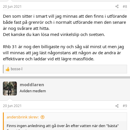
20 Jun 2021
#8
Den som sitter i smart vill jag minnas att den finns i utförande
både fast på grenrör och i normalt utförande men den senare
är nog svårare att hitta.
Det kanske du kan lösa med vinkelslip och svetsen.
Rhb 31 är nog den billigaste ny och såg väl minst ut men jag
vill minnas att jag läst någonstans att någon av de andra är
effektivare och laddar vid ett lägre massflöde.
bosse-l
R
e
a
moddlaren
k
t
Avliden medlem
i
o
n
20 Jun 2021
#9
e
r
andersbrink skrev:
:
Finns ingen anledning att gå över ån efter vatten när den "bästa"