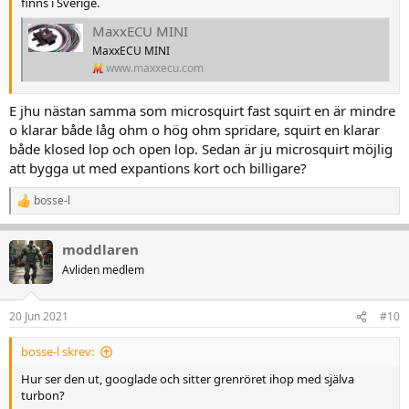
finns i Sverige.
MaxxECU MINI
MaxxECU MINI
www.maxxecu.com
E jhu nästan samma som microsquirt fast squirt en är mindre
o klarar både låg ohm o hög ohm spridare, squirt en klarar
både klosed lop och open lop. Sedan är ju microsquirt möjlig
att bygga ut med expantions kort och billigare?
bosse-l
R
e
a
moddlaren
k
t
Avliden medlem
i
o
n
20 Jun 2021
#10
e
r
bosse-l skrev:
:
Hur ser den ut, googlade och sitter grenröret ihop med själva
turbon?