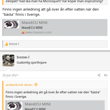
inköpet? Vad ska man ha Microsquirt? Var köper man insprutning?
Finns ingen anledning att gå över ån efter vatten när den
"bästa" finns i Sverige.
MaxxECU MINI
MaxxECU MINI
www.maxxecu.com
bosse-l
R
e
a
bosse-l
k
t
Gudomlig sporthojare
i
o
n
20 Jun 2021
#6
e
r
andersbrink skrev:
:
Finns ingen anledning att gå över ån efter vatten när den "bästa"
finns i Sverige.
MaxxECU MINI
MaxxECU MINI