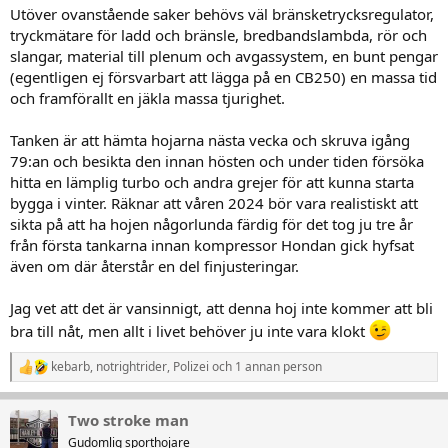
Utöver ovanstående saker behövs väl bränsketrycksregulator,
tryckmätare för ladd och bränsle, bredbandslambda, rör och
slangar, material till plenum och avgassystem, en bunt pengar
(egentligen ej försvarbart att lägga på en CB250) en massa tid
och framförallt en jäkla massa tjurighet.
Tanken är att hämta hojarna nästa vecka och skruva igång
79:an och besikta den innan hösten och under tiden försöka
hitta en lämplig turbo och andra grejer för att kunna starta
bygga i vinter. Räknar att våren 2024 bör vara realistiskt att
sikta på att ha hojen någorlunda färdig för det tog ju tre år
från första tankarna innan kompressor Hondan gick hyfsat
även om där återstår en del finjusteringar.
Jag vet att det är vansinnigt, att denna hoj inte kommer att bli
bra till nåt, men allt i livet behöver ju inte vara klokt
kebarb
,
notrightrider
,
Polizei
och 1 annan person
R
e
a
Two stroke man
k
t
Gudomlig sporthojare