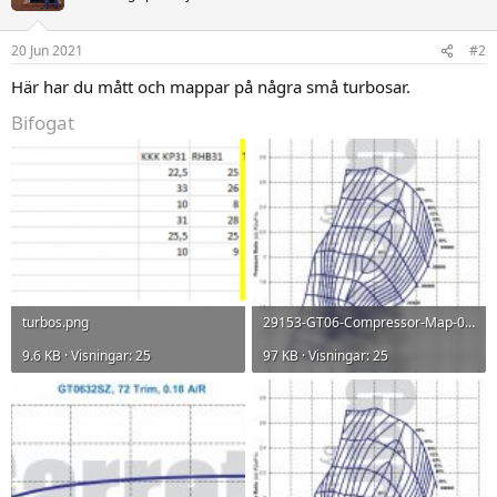
i
o
n
20 Jun 2021
#2
e
r
Här har du mått och mappar på några små turbosar.
:
Bifogat
turbos.png
29153-GT06-Compressor-Map-0.jpg
9.6 KB · Visningar: 25
97 KB · Visningar: 25