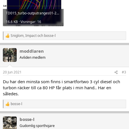
TD015_turbo-outputranges01-2010.gif
16.6 KB · Visningar: 16
Sniglom
,
Impact
och
bosse-l
R
e
a
moddlaren
k
t
Avliden medlem
i
o
n
20 Jun 2021
#3
e
r
Du har den minsta som finns i smartfortwo 3 cyl diesel och
:
turbon räcker till ca 80 HP får plats i min hand.. Har en
således.
bosse-l
R
e
a
bosse-l
k
t
Gudomlig sporthojare
i