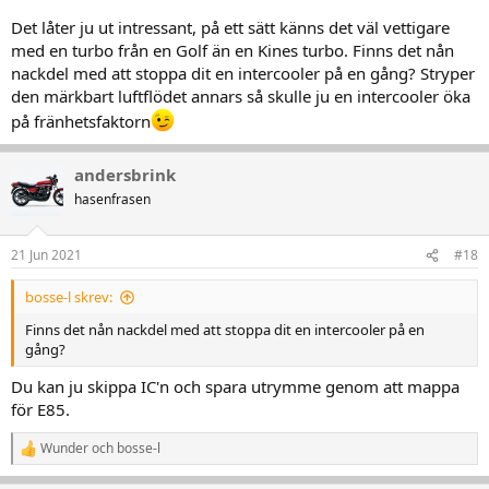
stressad turbo gör,,,och iom att avgasmottrycket är lägre med
större avgasdel så får man i många fall högre effekt.
Det låter ju ut intressant, på ett sätt känns det väl vettigare
Turbon måste placeras så nära utblåsen som möjligt i ditt fall då
med en turbo från en Golf än en Kines turbo. Finns det nån
motorn är så liten.
nackdel med att stoppa dit en intercooler på en gång? Stryper
Du lär inte behöva någon intercoooler i första skedet för de lär va
den märkbart luftflödet annars så skulle ju en intercooler öka
svårt att få upp ens 0,8 bar viken turbo du än sätter dit.
på fränhetsfaktorn
andersbrink
hasenfrasen
21 Jun 2021
#18
bosse-l skrev:
Finns det nån nackdel med att stoppa dit en intercooler på en
gång?
Du kan ju skippa IC'n och spara utrymme genom att mappa
för E85.
Wunder
och
bosse-l
R
e