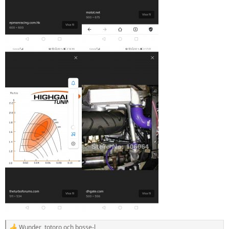
Wunder
,
totoro
och
bosse-l