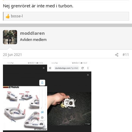
Nej grenröret är inte med i turbon.
bosse-l
R
e
a
k
moddlaren
t
Avliden medlem
i
o
n
20 Jun 2021
#11
e
r
: