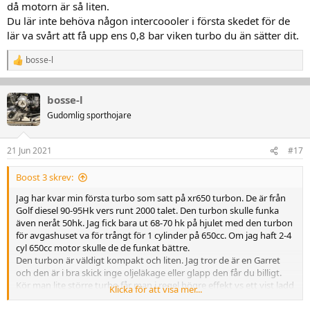
då motorn är så liten.
Du lär inte behöva någon intercoooler i första skedet för de
lär va svårt att få upp ens 0,8 bar viken turbo du än sätter dit.
bosse-l
R
e
a
k
bosse-l
t
Gudomlig sporthojare
i
o
n
21 Jun 2021
#17
e
r
:
Boost 3 skrev:
Jag har kvar min första turbo som satt på xr650 turbon. De är från
Golf diesel 90-95Hk vers runt 2000 talet. Den turbon skulle funka
även neråt 50hk. Jag fick bara ut 68-70 hk på hjulet med den turbon
för avgashuset va för trångt för 1 cylinder på 650cc. Om jag haft 2-4
cyl 650cc motor skulle de de funkat bättre.
Den turbon är väldigt kompakt och liten. Jag tror de är en Garret
och den är i bra skick inge oljeläkage eller glapp den får du billigt.
Kör man lite större turbo får man i regel högre effekt vs ett vist ladd
Klicka för att visa mer...
pga kompressordelen inte värmer luften lika hårt som en liten max