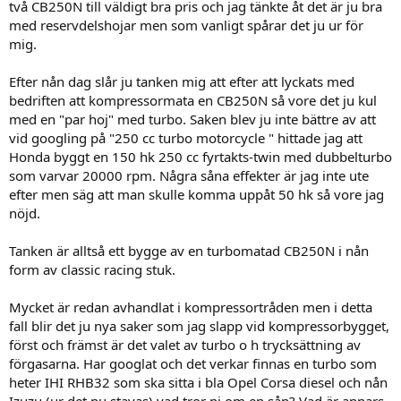
två CB250N till väldigt bra pris och jag tänkte åt det är ju bra
med reservdelshojar men som vanligt spårar det ju ur för
mig.
Efter nån dag slår ju tanken mig att efter att lyckats med
bedriften att kompressormata en CB250N så vore det ju kul
med en "par hoj" med turbo. Saken blev ju inte bättre av att
vid googling på "250 cc turbo motorcycle " hittade jag att
Honda byggt en 150 hk 250 cc fyrtakts-twin med dubbelturbo
som varvar 20000 rpm. Några såna effekter är jag inte ute
efter men säg att man skulle komma uppåt 50 hk så vore jag
nöjd.
Tanken är alltså ett bygge av en turbomatad CB250N i nån
form av classic racing stuk.
Mycket är redan avhandlat i kompressortråden men i detta
fall blir det ju nya saker som jag slapp vid kompressorbygget,
först och främst är det valet av turbo o h trycksättning av
förgasarna. Har googlat och det verkar finnas en turbo som
heter IHI RHB32 som ska sitta i bla Opel Corsa diesel och nån
Izuzu (ur det nu stavas) vad tror ni om en sån? Vad är annars