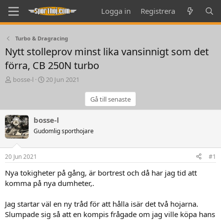
Logga in
Registrera
Turbo & Dragracing
Nytt stolleprov minst lika vansinnigt som det
förra, CB 250N turbo
T
S
bosse-l
20 Jun 2021
h
t
r
a
Gå till senaste
e
r
a
t
bosse-l
d
d
Gudomlig sporthojare
s
a
t
t
a
e
20 Jun 2021
#1
r
t
Nya tokigheter på gång, är bortrest och då har jag tid att
e
komma på nya dumheter,.
r
Jag startar väl en ny tråd för att hålla isär det två hojarna.
Slumpade sig så att en kompis frågade om jag ville köpa hans