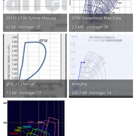
29153-GT06-Turbine-Map.jpg
GT06 Compressor Map_0.jpg
62 KB · Visningar: 25
2.1 MB · Visningar: 19
gt10_12_chart.gif
kiina.png
7.3 KB · Visningar: 17
230.7 KB · Visningar: 14