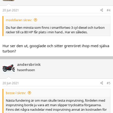
o
n
20 Jun 2021
#4
e
r
moddlaren skrev:
:
Du har den minsta som finns i smartfortwo 3 cyl diesel och turbon
räcker till ca 80 HP får plats i min hand.. Har en således.
Hur ser den ut, googlade och sitter grenröret ihop med själva
turbon?
andersbrink
hasenfrasen
20 Jun 2021
#5
bosse-l skrev:
Nästa fundering är om man skulle testa insprutning, fördelen med
insprutning borde ju vara att man slipper trycksätta förgasarna.
Finns det några nackdelar med insprutning annat än kostnaden för