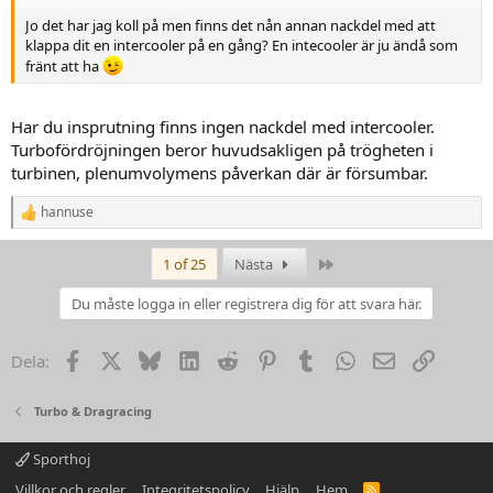
Jo det har jag koll på men finns det nån annan nackdel med att
klappa dit en intercooler på en gång? En intecooler är ju ändå som
fränt att ha
Har du insprutning finns ingen nackdel med intercooler.
Turbofördröjningen beror huvudsakligen på trögheten i
turbinen, plenumvolymens påverkan där är försumbar.
hannuse
R
e
a
Last
1 of 25
Nästa
k
t
Du måste logga in eller registrera dig för att svara här.
i
o
n
Facebook
X
Bluesky
LinkedIn
Reddit
Pinterest
Tumblr
WhatsApp
Email
Link
Dela:
e
r
:
Turbo & Dragracing
Sporthoj
Villkor och regler
Integritetspolicy
Hjälp
Hem
R