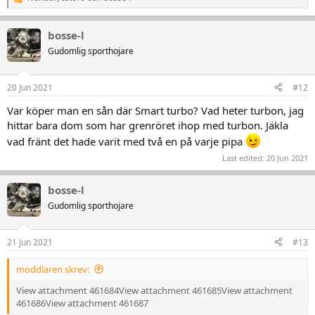
R
e
a
bosse-l
k
t
Gudomlig sporthojare
i
o
n
20 Jun 2021
#12
e
r
Var köper man en sån där Smart turbo? Vad heter turbon, jag
:
hittar bara dom som har grenröret ihop med turbon. Jäkla
vad fränt det hade varit med två en på varje pipa
Last edited:
20 Jun 2021
bosse-l
Gudomlig sporthojare
21 Jun 2021
#13
moddlaren skrev:
View attachment 461684
View attachment 461685
View attachment
461686
View attachment 461687