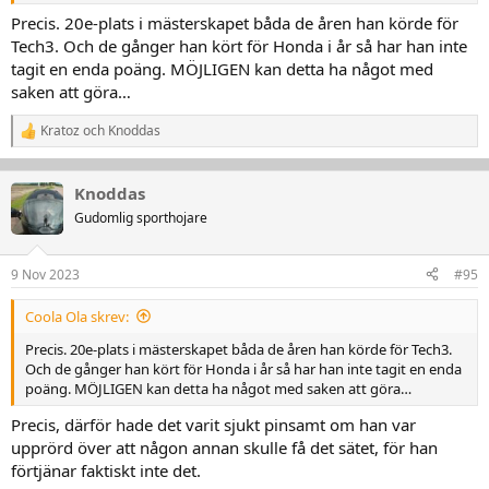
Precis. 20e-plats i mästerskapet båda de åren han körde för
Tech3. Och de gånger han kört för Honda i år så har han inte
tagit en enda poäng. MÖJLIGEN kan detta ha något med
saken att göra…
Kratoz
och
Knoddas
R
e
a
k
Knoddas
t
Gudomlig sporthojare
i
o
n
9 Nov 2023
#95
e
r
:
Coola Ola skrev:
Precis. 20e-plats i mästerskapet båda de åren han körde för Tech3.
Och de gånger han kört för Honda i år så har han inte tagit en enda
poäng. MÖJLIGEN kan detta ha något med saken att göra…
Precis, därför hade det varit sjukt pinsamt om han var
upprörd över att någon annan skulle få det sätet, för han
förtjänar faktiskt inte det.