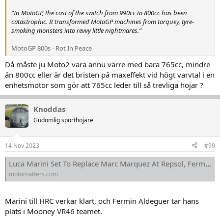
”In MotoGP, the cost of the switch from 990cc to 800cc has been
catastrophic. It transformed MotoGP machines from torquey, tyre-
smoking monsters into revvy little nightmares.”
MotoGP 800s - Rot In Peace
Då måste ju Moto2 vara ännu värre med bara 765cc, mindre
än 800cc eller är det bristen på maxeffekt vid högt varvtal i en
enhetsmotor som gör att 765cc leder till så trevliga hojar ?
Knoddas
Gudomlig sporthojare
14 Nov 2023
#99
Luca Marini Set To Replace Marc Marquez At Repsol, Fermin Aldeguer To Mooney VR46 | MotoMatters.com | Kropotkin Thinks
motomatters.com
Marini till HRC verkar klart, och Fermin Aldeguer tar hans
plats i Mooney VR46 teamet.