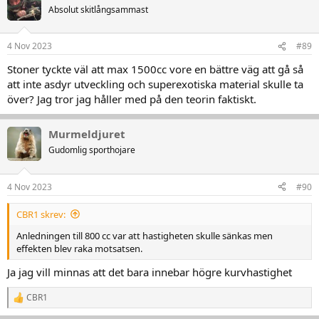
Absolut skitlångsammast
4 Nov 2023
#89
Stoner tyckte väl att max 1500cc vore en bättre väg att gå så
att inte asdyr utveckling och superexotiska material skulle ta
över? Jag tror jag håller med på den teorin faktiskt.
Murmeldjuret
Gudomlig sporthojare
4 Nov 2023
#90
CBR1 skrev:
Anledningen till 800 cc var att hastigheten skulle sänkas men
effekten blev raka motsatsen.
Ja jag vill minnas att det bara innebar högre kurvhastighet
CBR1
R
e