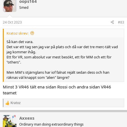
oops164
Smed
24 Oct 2023
#83
Kratoz skrev:
Så kan det vara.
Det var ett tag sen jag var på plats och då var det tre merc-tält vad
jag kommer ihåg.
Ett för VR, som absolut var mest besökt, ett för MM och ett för
"others".
Men MM's stjärnglans har iof falnat rejält sedan dess och han
räknas väl knappt som "alien" längre?
Minst 3 VR46 tält ena sidan Rossi och andra sidan VR46
teamet
Kratoz
R
e
a
Axxexs
k
t
Ordinary man doing extraordinary things