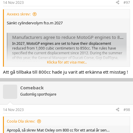
14 Nov 2023
#97
e
r
Axxexs skrev:
:
Sänkt cylindervolym fr.o.m 2027
Manufacturers agree to reduce MotoGP engines to 850cc
In 2027, MotoGP engines are set to have their displacement
reduced from 1,000 cubic centimeters to 850cc. The rules have
specified the current displacement since 2012. During the summer
of this year, the General Manager of Ducati Corse, Gigi Dall’Igna,
Klicka för att visa mer...
told SPEEDWEEK.com that only two...
motorcyclesports.net
Att gå tillbaka till 800cc hade ju varit att erkänna ett misstag !
Comeback
Gudomlig sporthojare
14 Nov 2023
#98
Coola Ola skrev:
Apropå, så skrev Mat Oxley om 800 cc för ett antal år sen…