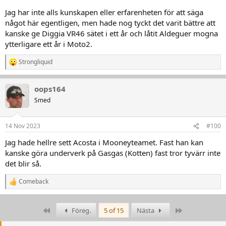
Jag har inte alls kunskapen eller erfarenheten för att säga
något här egentligen, men hade nog tyckt det varit bättre att
kanske ge Diggia VR46 sätet i ett år och låtit Aldeguer mogna
ytterligare ett år i Moto2.
Strongliquid
R
e
a
oops164
k
t
Smed
i
o
n
14 Nov 2023
#100
e
r
Jag hade hellre sett Acosta i Mooneyteamet. Fast han kan
:
kanske göra underverk på Gasgas (Kotten) fast tror tyvärr inte
det blir så.
Comeback
R
e
a
k
First
Last
Föreg.
5 of 15
Nästa
t
i