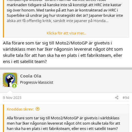
marknaden tidigare så kanske inte så konstigt att HRC inte kastar
sig över honom. Med tanke på att han är kontrakterad av HRC i
Superbike så undrar jag hur strategiskt det är? Japaner brukar inte
älska att få offentlig kritik, särskilt inte japaner på Honda…
Klicka för att visa mer...
“It’d be a kick in the b****! It hurts a lot! Honda not ready for a young rider," Iker Lecuona says
Alla förare som tar sig till Moto2/MotoGP är givetvis i
Iker Lecuona has given an emotional response to being
världsklass men har Iker någonsin levererat något öht som
overlooked for the 2024 Repsol Honda seat and says it
skulle tala för att han ska ha en plats i ett fabriksteam, eller
would be “a kick in the b****” if a young Moto2 rider is
chosen.
ens i ett satellit team?
www.crash.net
Coola Ola
Progressiv klassicist
9 Nov 2023
#94
Knoddas skrev:
Alla förare som tar sig till Moto2/MotoGP är givetvis i världsklass
men har Iker någonsin levererat något öht som skulle tala för att
han ska ha en plats i ett fabriksteam, eller ens i ett satellit team?