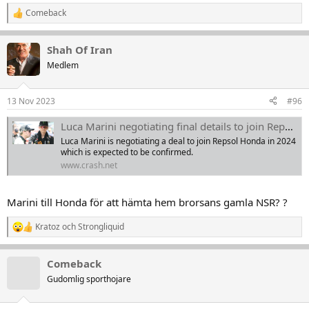
Comeback
R
e
a
Shah Of Iran
k
t
Medlem
i
o
n
13 Nov 2023
#96
e
r
Luca Marini negotiating final details to join Repsol Honda in 2024
:
Luca Marini is negotiating a deal to join Repsol Honda in 2024
which is expected to be confirmed.
www.crash.net
Marini till Honda för att hämta hem brorsans gamla NSR? ?
Kratoz
och
Strongliquid
R
e
a
Comeback
k
t
Gudomlig sporthojare
i
o
n