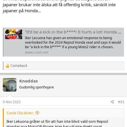
Japaner brukar inte älska att få offentlig kritik, särskilt inte
japaner på Honda…
“It’d be a kick in the b****! It hurts a lot! Honda not ready for a young rider," Iker Lecuona says
Iker Lecuona has given an emotional response to being
overlooked for the 2024 Repsol Honda seat and says it would
be “a kick in the b****” if a young Moto2 rider is chosen.
www.crash.net
Comeback
R
e
a
Knoddas
k
t
Gudomlig sporthojare
i
o
n
9 Nov 2023
#93
e
r
Coola Ola skrev:
:
Iker Lekuona gråter ut för att han inte blivit vald som Repsol
Hondas nya MotoGP-förare. Han har väl inte direkt rosat