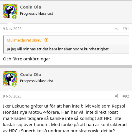
a
Coola Ola
k
t
Progressiv klassicist
i
o
n
9 Nov 2023
#91
e
r
Murmeldjuret skrev:
:
Ja jag vill minnas att det bara innebar högre kurvhastighet
Och färre omkörningar.
Coola Ola
Progressiv klassicist
9 Nov 2023
#92
Iker Lekuona gråter ut för att han inte blivit vald som Repsol
Hondas nya MotoGP-förare. Han har väl inte direkt rosat
marknaden tidigare så kanske inte så konstigt att HRC inte
kastar sig över honom. Med tanke på att han är kontrakterad
av HRC i Superbike så undrar jag hur strategiskt det är?