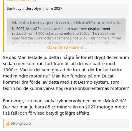
Sänkt cylindervolym fr.o.m 2027
Manufacturers agree to reduce MotoGP engines to 850cc
In 2027, MotoGP engines are set to have their displacement
reduced from 1,000 cubic centimeters to 850cc. The rules have
specified the current displacement since 2012. During the summer
of this year, the General Manager of Ducati Corse, Gigi Dall’Igna,
Klicka för att visa mer...
told SPEEDWEEK.com that only two...
motorcyclesports.net
Se där. Man testade ju detta i några år för ett drygt decennium
sedan men kom rätt fort fram till att det var bättre med
1000cc. Vad är det som gör att de tror att det funkar bättre
med mindre motor nu? Man kan fundera på om Ducati
kommer dra fördel av detta med sitt Desmo-system, som i
teorin borde kunna varva högre än konkurrenternas motorer?
För övrigt, ska man sänka cylindervolymen även i Moto2 då?
Där har man ju bara 85 cc mindre än en 2027 motogp-motor
i så fall (och förvisso betydligt lägre effekt).
Strongliquid
R
e