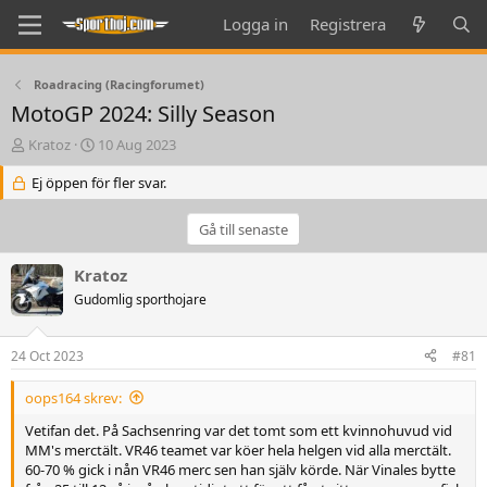
Logga in
Registrera
Roadracing (Racingforumet)
MotoGP 2024: Silly Season
T
S
Kratoz
10 Aug 2023
h
t
r
Ej öppen för fler svar.
a
e
r
a
t
Gå till senaste
d
d
s
a
Kratoz
t
t
a
Gudomlig sporthojare
e
r
t
24 Oct 2023
#81
e
r
oops164 skrev:
Vetifan det. På Sachsenring var det tomt som ett kvinnohuvud vid
MM's merctält. VR46 teamet var köer hela helgen vid alla merctält.
60-70 % gick i nån VR46 merc sen han själv körde. När Vinales bytte