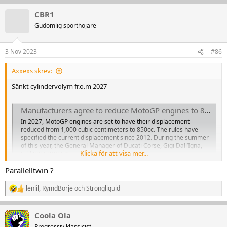
a
k
CBR1
t
Gudomlig sporthojare
i
o
n
3 Nov 2023
#86
e
r
:
Axxexs skrev:
Sänkt cylindervolym fr.o.m 2027
Manufacturers agree to reduce MotoGP engines to 850cc
In 2027, MotoGP engines are set to have their displacement
reduced from 1,000 cubic centimeters to 850cc. The rules have
specified the current displacement since 2012. During the summer
of this year, the General Manager of Ducati Corse, Gigi Dall’Igna,
Klicka för att visa mer...
told SPEEDWEEK.com that only two...
motorcyclesports.net
Parallelltwin ?
lenlil
,
RymdBörje
och
Strongliquid
R
e
a
Coola Ola
k
t
Progressiv klassicist