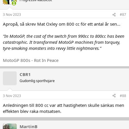
i
o
n
3 Nov 2023
#87
e
r
Apropå, så skrev Mat Oxley om 800 cc för ett antal år sen…
:
”In MotoGP, the cost of the switch from 990cc to 800cc has been
catastrophic. It transformed MotoGP machines from torquey,
tyre-smoking monsters into revvy little nightmares.”
MotoGP 800s - Rot In Peace
CBR1
Gudomlig sporthojare
3 Nov 2023
#88
Anledningen till 800 cc var att hastigheten skulle sänkas men
effekten blev raka motsatsen.
MartinB