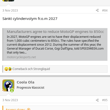
i
o
n
3 Nov 2023
#84
e
r
Sänkt cylindervolym fr.o.m 2027
:
Manufacturers agree to reduce MotoGP engines to 850cc
In 2027, MotoGP engines are set to have their displacement reduced
from 1,000 cubic centimeters to 850cc. The rules have specified the
current displacement since 2012. During the summer of this year, the
General Manager of Ducati Corse, Gigi Dall’Igna, told SPEEDWEEK.com
that only two...
motorcyclesports.net
Comeback
och
Strongliquid
R
e
a
Coola Ola
k
t
Progressiv klassicist
i
o
n
3 Nov 2023
#85
e
r
Axxexs skrev:
: