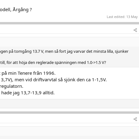
Modell, Årgång ?
Last edited:
13 May 
en på tomgång 13.7 V, men så fort jag varvar det minsta lilla, sjunker
 till, för att höja den reglerade spänningen med 1.0->1.5 V?
 på min Tenere från 1996.
,7V), men vid driftvarvtal så sjönk den ca 1-1,5V.
sregulatorn.
 hade jag 13,7-13,9 alltid.