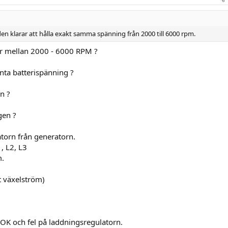
den klarar att hålla exakt samma spänning från 2000 till 6000 rpm.
ör mellan 2000 - 6000 RPM ?
nta batterispänning ?
n ?
gen ?
torn från generatorn.
1, L2, L3
m.
t växelström)
 OK och fel på laddningsregulatorn.