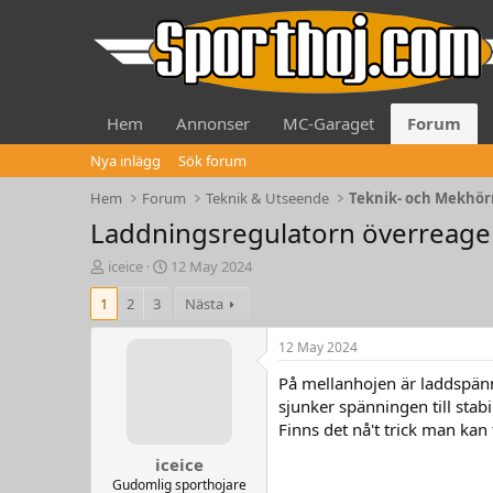
Hem
Annonser
MC-Garaget
Forum
Nya inlägg
Sök forum
Hem
Forum
Teknik & Utseende
Teknik- och Mekhö
Laddningsregulatorn överreage
T
S
iceice
12 May 2024
h
t
1
2
3
Nästa
r
a
e
r
a
t
12 May 2024
d
d
På mellanhojen är laddspänn
s
a
t
t
sjunker spänningen till stabi
a
e
Finns det nå't trick man kan
r
iceice
t
e
Gudomlig sporthojare