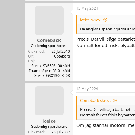
13 May 2024
iceice skrev:
De angivna spänningarna är mät
Precis. Det vill säga battarie
Comeback
Normalt för ett friskt blybat
Gudomlig sporthojare
Gick med
25 Jul 2010
Ort
Göteborg
Hoj
Suzuki SV650S -00 såld
TriumphSprintRS-01 såld
Suzuki GSX1300R -08
13 May 2024
Comeback skrev:
Precis. Det vill säga battariet h
Normalt för ett friskt blybatter
iceice
Om jag stannar motorn, men l
Gudomlig sporthojare
Gick med
25 Jul 2007