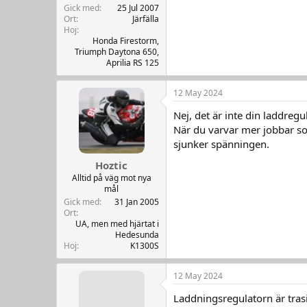
r
Gick med
25 Jul 2007
Ort
Järfälla
Hoj
Honda Firestorm,
Triumph Daytona 650,
Aprilia RS 125
12 May 2024
Nej, det är inte din laddreg
När du varvar mer jobbar s
sjunker spänningen.
Hoztic
Alltid på väg mot nya
mål
Gick med
31 Jan 2005
Ort
UA, men med hjärtat i
Hedesunda
Hoj
K1300S
12 May 2024
Laddningsregulatorn är tras