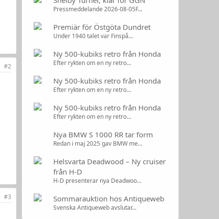
Shelby Turner, klar för GGN
Pressmeddelande 2026-08-05F...
Premiär för Östgöta Dundret
Under 1940 talet var Finspå...
Ny 500-kubiks retro från Honda
Efter rykten om en ny retro...
#2
Ny 500-kubiks retro från Honda
Efter rykten om en ny retro...
Ny 500-kubiks retro från Honda
Efter rykten om en ny retro...
Nya BMW S 1000 RR tar form
Redan i maj 2025 gav BMW me...
Helsvarta Deadwood – Ny cruiser
från H-D
H-D presenterar nya Deadwoo...
#3
Sommarauktion hos Antiqueweb
Svenska Antiqueweb avslutar...