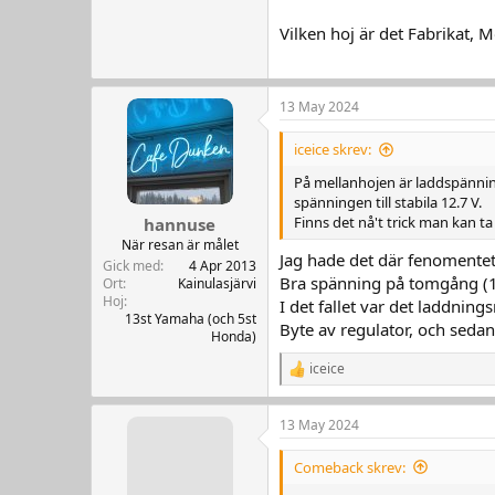
Vilken hoj är det Fabrikat, 
13 May 2024
iceice skrev:
På mellanhojen är laddspänning
spänningen till stabila 12.7 V.
Finns det nå't trick man kan ta
hannuse
När resan är målet
Jag hade det där fenomentet
Gick med
4 Apr 2013
Bra spänning på tomgång (13
Ort
Kainulasjärvi
Hoj
I det fallet var det laddning
13st Yamaha (och 5st
Byte av regulator, och sedan
Honda)
iceice
R
e
a
13 May 2024
k
t
i
Comeback skrev:
o