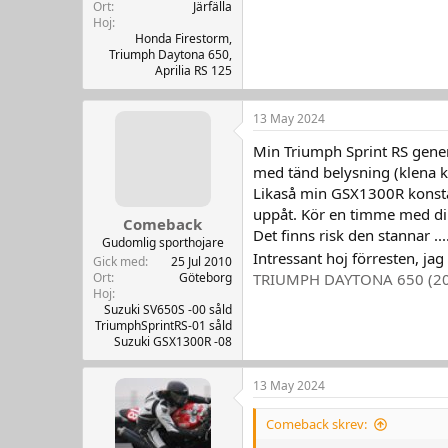
Ort
Järfälla
Hoj
Honda Firestorm,
Triumph Daytona 650,
Aprilia RS 125
13 May 2024
Min Triumph Sprint RS genera
med tänd belysning (klena ka
Likaså min GSX1300R konsta
uppåt. Kör en timme med din
Comeback
Det finns risk den stannar ...
Gudomlig sporthojare
Intressant hoj förresten, jag
Gick med
25 Jul 2010
TRIUMPH DAYTONA 650 (2003
Ort
Göteborg
Hoj
Suzuki SV650S -00 såld
TriumphSprintRS-01 såld
Suzuki GSX1300R -08
13 May 2024
Comeback skrev: