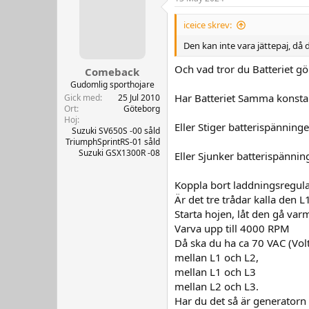
iceice skrev:
Den kan inte vara jättepaj, då 
Och vad tror du Batteriet g
Comeback
Gudomlig sporthojare
Har Batteriet Samma konsta
Gick med
25 Jul 2010
Ort
Göteborg
Hoj
Eller Stiger batterispänninge
Suzuki SV650S -00 såld
TriumphSprintRS-01 såld
Suzuki GSX1300R -08
Eller Sjunker batterispännin
Koppla bort laddningsregula
Är det tre trådar kalla den L
Starta hojen, låt den gå var
Varva upp till 4000 RPM
Då ska du ha ca 70 VAC (Vol
mellan L1 och L2,
mellan L1 och L3
mellan L2 och L3.
Har du det så är generatorn