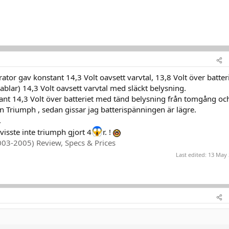
tor gav konstant 14,3 Volt oavsett varvtal, 13,8 Volt över batter
blar) 14,3 Volt oavsett varvtal med släckt belysning.
nt 14,3 Volt över batteriet med tänd belysning från tomgång oc
 Triumph , sedan gissar jag batterispänningen är lägre.
.
 visste inte triumph gjort 4
r. !
-2005) Review, Specs & Prices
Last edited:
13 May 