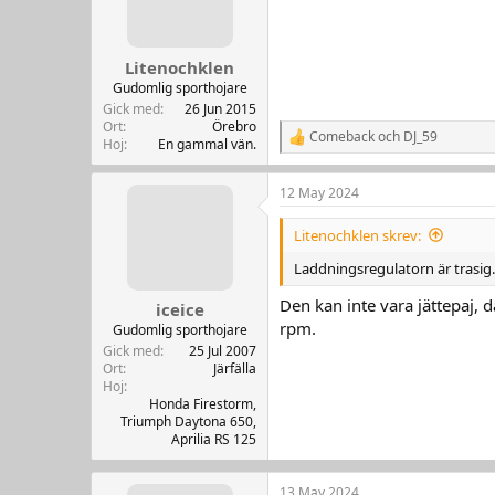
Litenochklen
Gudomlig sporthojare
Gick med
26 Jun 2015
Ort
Örebro
Comeback
och
DJ_59
R
Hoj
En gammal vän.
e
a
12 May 2024
k
t
i
Litenochklen skrev:
o
n
Laddningsregulatorn är trasig.
e
r
Den kan inte vara jättepaj, 
iceice
:
rpm.
Gudomlig sporthojare
Gick med
25 Jul 2007
Ort
Järfälla
Hoj
Honda Firestorm,
Triumph Daytona 650,
Aprilia RS 125
13 May 2024