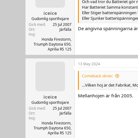
n
Och vad tror du Batteriet gör 
e
Har Batteriet Samma konstant
r
Eller Stiger batterispänningen 
iceice
:
Eller Sjunker batterispänninge
Gudomlig sporthojare
Gick med
25 Jul 2007
De angivna spänningarna är 
Ort
Järfälla
Hoj
Honda Firestorm,
Triumph Daytona 650,
Aprilia RS 125
13 May 2024
Comeback skrev:
…Vilken hoj är det Fabrikat, Mo
Mellanhojen är från 2005.
iceice
Gudomlig sporthojare
Gick med
25 Jul 2007
Ort
Järfälla
Hoj
Honda Firestorm,
Triumph Daytona 650,
Aprilia RS 125