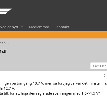
Vad är nytt
Medlemmar
Kontakt
rnan
rar
Gå till se
ingen på tomgång 13.7 V, men så fort jag varvar det minsta lilla
la 12.7 V.
 ta till, för att höja den reglerade spänningen med 1.0->1.5 V?