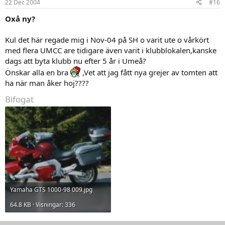
22 Dec 2004
#16
Oxå ny?
Kul det här regade mig i Nov-04 på SH o varit ute o vårkört
med flera UMCC are tidigare även varit i klubblokalen,kanske
dags att byta klubb nu efter 5 år i Umeå?
Önskar alla en bra
,Vet att jag fått nya grejer av tomten att
ha när man åker hoj????
Bifogat
Yamaha GTS 1000-98 009.jpg
64.8 KB · Visningar: 336