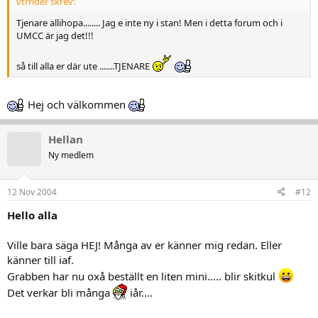
vtrrider skrev:
Tjenare allihopa........ Jag e inte ny i stan! Men i detta forum och i
UMCC är jag det!!!
så till alla er där ute .......TJENARE
Hej och välkommen
Hellan
Ny medlem
12 Nov 2004
#12
Hello alla
Ville bara säga HEJ! Många av er känner mig redan. Eller
känner till iaf.
Grabben har nu oxå beställt en liten mini..... blir skitkul
Det verkar bli många
iår....