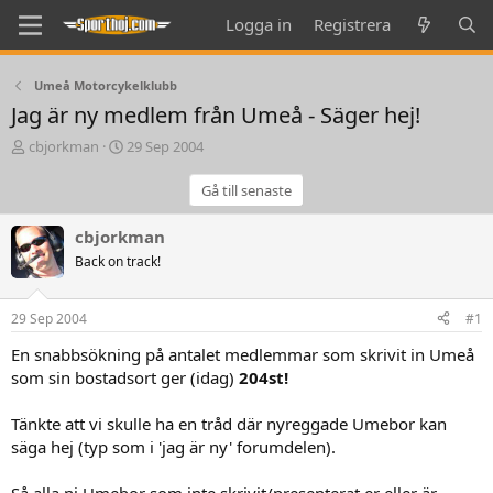
Logga in
Registrera
Umeå Motorcykelklubb
Jag är ny medlem från Umeå - Säger hej!
T
S
cbjorkman
29 Sep 2004
h
t
r
a
Gå till senaste
e
r
a
t
cbjorkman
d
d
Back on track!
s
a
t
t
a
e
29 Sep 2004
#1
r
t
En snabbsökning på antalet medlemmar som skrivit in Umeå
e
som sin bostadsort ger (idag)
204st!
r
Tänkte att vi skulle ha en tråd där nyreggade Umebor kan
säga hej (typ som i 'jag är ny' forumdelen).
Så alla ni Umebor som inte skrivit/presenterat er eller är