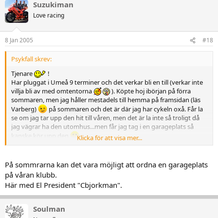
Suzukiman
Love racing
8 Jan 2005
#18
Psykfall skrev:
Tjenare
!
Har pluggat i Umeå 9 terminer och det verkar bli en till (verkar inte
villja bli av med omtentorna
). Köpte hoj ibörjan på förra
sommaren, men jag håller mestadels till hemma på framsidan (läs
Varberg)
på sommaren och det är där jag har cykeln oxå. Får la
se om jag tar upp den hit till våren, men det är la inte så troligt då
jag vägrar ha den utomhus...men får jag tag i en garageplats så
kanske kör upp den
.
Klicka för att visa mer...
Ha det gött allihopa!!!!
/Matthias
På sommrarna kan det vara möjligt att ordna en garageplats
på våran klubb.
Här med El President "Cbjorkman".
Soulman