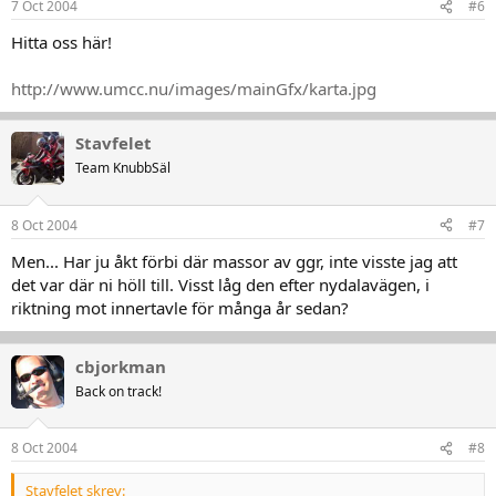
7 Oct 2004
#6
Hitta oss här!
http://www.umcc.nu/images/mainGfx/karta.jpg
Stavfelet
Team KnubbSäl
8 Oct 2004
#7
Men... Har ju åkt förbi där massor av ggr, inte visste jag att
det var där ni höll till. Visst låg den efter nydalavägen, i
riktning mot innertavle för många år sedan?
cbjorkman
Back on track!
8 Oct 2004
#8
Stavfelet skrev: