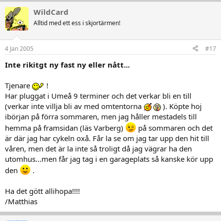
WildCard
Alltid med ett ess i skjortärmen!
4 Jan 2005
#17
Inte rikitgt ny fast ny eller nått...
Tjenare
!
Har pluggat i Umeå 9 terminer och det verkar bli en till
(verkar inte villja bli av med omtentorna
). Köpte hoj
ibörjan på förra sommaren, men jag håller mestadels till
hemma på framsidan (läs Varberg)
på sommaren och det
är där jag har cykeln oxå. Får la se om jag tar upp den hit till
våren, men det är la inte så troligt då jag vägrar ha den
utomhus...men får jag tag i en garageplats så kanske kör upp
den
.
Ha det gött allihopa!!!!
/Matthias