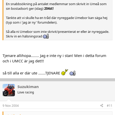
En snabbsökning på antalet medlemmar som skrivit in Umeå som
sin bostadsort ger (idag)
204st!
Tänkte att vi skulle ha en tråd där nyreggade Umebor kan säga hej
(typ som i 'jag är ny' forumdelen).
Så alla ni Umebor som inte skrivit/presenterat er eller är nyreggade.
Skriv in en hälsningsrad
Tjenare allihopa........ Jag e inte ny i stan! Men i detta forum
och i UMCC är jag det!!!
så till alla er där ute .......TJENARE
Suzukiman
Love racing
9 Nov 2004
#11