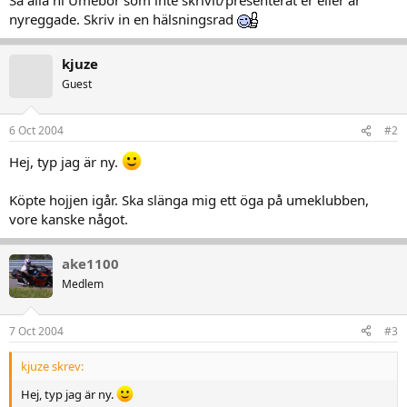
nyreggade. Skriv in en hälsningsrad
kjuze
Guest
6 Oct 2004
#2
Hej, typ jag är ny.
Köpte hojjen igår. Ska slänga mig ett öga på umeklubben,
vore kanske något.
ake1100
Medlem
7 Oct 2004
#3
kjuze skrev:
Hej, typ jag är ny.