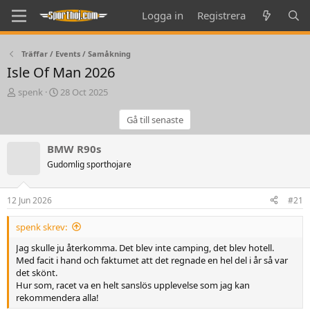
Logga in
Registrera
Träffar / Events / Samåkning
Isle Of Man 2026
T
S
spenk
28 Oct 2025
h
t
r
a
Gå till senaste
e
r
a
t
BMW R90s
d
d
Gudomlig sporthojare
s
a
t
t
a
e
12 Jun 2026
#21
r
t
spenk skrev:
e
r
Jag skulle ju återkomma. Det blev inte camping, det blev hotell.
Med facit i hand och faktumet att det regnade en hel del i år så var
det skönt.
Hur som, racet va en helt sanslös upplevelse som jag kan
rekommendera alla!