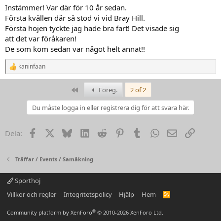
Instämmer! Var där för 10 år sedan.
Första kvällen där så stod vi vid Bray Hill.
Första hojen tyckte jag hade bra fart! Det visade sig
att det var föråkaren!
De som kom sedan var något helt annat!!
kaninfaan
R
e
a
First
Föreg.
2 of 2
k
t
Du måste logga in eller registrera dig för att svara här.
i
o
n
Facebook
X
Bluesky
LinkedIn
Reddit
Pinterest
Tumblr
WhatsApp
Email
Link
Dela:
e
r
:
Träffar / Events / Samåkning
Sporthoj
Villkor och regler
Integritetspolicy
Hjälp
Hem
R
S
S
®
Community platform by XenForo
© 2010-2026 XenForo Ltd.