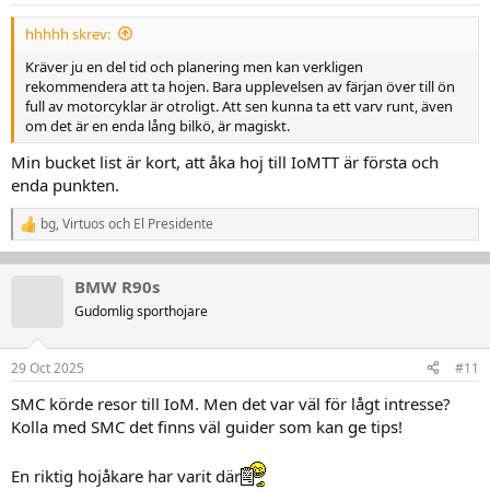
r
hhhhh skrev:
:
Kräver ju en del tid och planering men kan verkligen
rekommendera att ta hojen. Bara upplevelsen av färjan över till ön
full av motorcyklar är otroligt. Att sen kunna ta ett varv runt, även
om det är en enda lång bilkö, är magiskt.
Min bucket list är kort, att åka hoj till IoMTT är första och
enda punkten.
bg
,
Virtuos
och
El Presidente
R
e
a
k
BMW R90s
t
Gudomlig sporthojare
i
o
n
29 Oct 2025
#11
e
r
SMC körde resor till IoM. Men det var väl för lågt intresse?
:
Kolla med SMC det finns väl guider som kan ge tips!
En riktig hojåkare har varit där