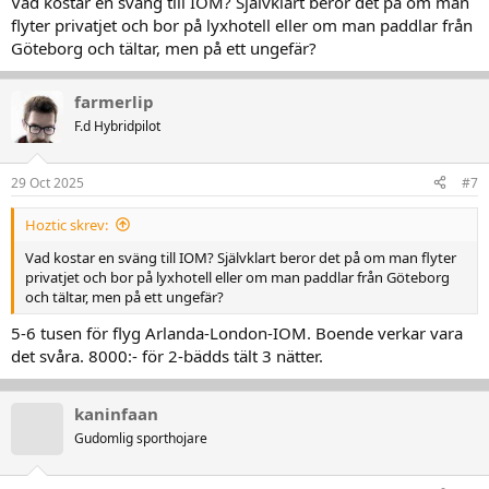
Vad kostar en sväng till IOM? Självklart beror det på om man
flyter privatjet och bor på lyxhotell eller om man paddlar från
Göteborg och tältar, men på ett ungefär?
farmerlip
F.d Hybridpilot
29 Oct 2025
#7
Hoztic skrev:
Vad kostar en sväng till IOM? Självklart beror det på om man flyter
privatjet och bor på lyxhotell eller om man paddlar från Göteborg
och tältar, men på ett ungefär?
5-6 tusen för flyg Arlanda-London-IOM. Boende verkar vara
det svåra. 8000:- för 2-bädds tält 3 nätter.
kaninfaan
Gudomlig sporthojare