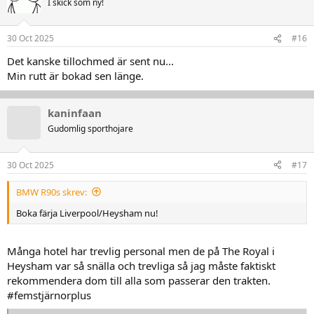
I skick som ny!
i
o
n
30 Oct 2025
#16
e
r
Det kanske tillochmed är sent nu...
:
Min rutt är bokad sen länge.
kaninfaan
Gudomlig sporthojare
30 Oct 2025
#17
BMW R90s skrev:
Boka färja Liverpool/Heysham nu!
Många hotel har trevlig personal men de på The Royal i
Heysham var så snälla och trevliga så jag måste faktiskt
rekommendera dom till alla som passerar den trakten.
#femstjärnorplus