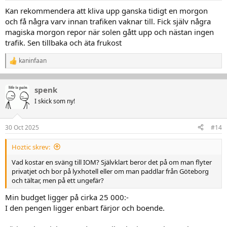
Kan rekommendera att kliva upp ganska tidigt en morgon
och få några varv innan trafiken vaknar till. Fick själv några
magiska morgon repor när solen gått upp och nästan ingen
trafik. Sen tillbaka och äta frukost
kaninfaan
R
e
a
k
spenk
t
I skick som ny!
i
o
n
30 Oct 2025
#14
e
r
:
Hoztic skrev:
Vad kostar en sväng till IOM? Självklart beror det på om man flyter
privatjet och bor på lyxhotell eller om man paddlar från Göteborg
och tältar, men på ett ungefär?
Min budget ligger på cirka 25 000:-
I den pengen ligger enbart färjor och boende.