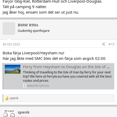
Färjor Gbg-Kiel, Rotterdam-Hull och Liverpool-Douglas.
Tält på camping 9 nätter.
Jag åker hoj, ensam som det ser ut just nu.
BMW R90s
Gudomlig sporthojare
30 Oct 2025
#15
Boka färja Liverpool/Heysham nu!
När jag åkte med SMC blev det en färja som avgick 02:00
Ferry from Heysham to Douglas on the Isle of Man
Thinking of travelling to the Isle of man by ferry for your next
trip? We here at Ferryto.eu have you covered with all the best
routes and prices.
www.ferryto.eu
spenk
R
e
a
spenk
k
t