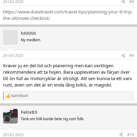
29 Oct 2025
#8
https://www.duketravel.com/travel-tips/planning-your-tt-trip-
the-ultimate-checklist/
hhhhh
Ny medlem
29 Oct 2025
#9
Kräver ju en del tid och planering men kan verkligen
rekommendera att ta hojen. Bara upplevelsen av färjan över
till ön full av motorcyklar är otroligt. Att sen kunna ta ett varv
runt, även om det är en enda lång bilkö, är magiskt.
kaninfaan
R
e
a
Felix83
k
t
Tänk om folk kunde bete sig som folk.
i
o
n
29 Oct 2025
#10
e