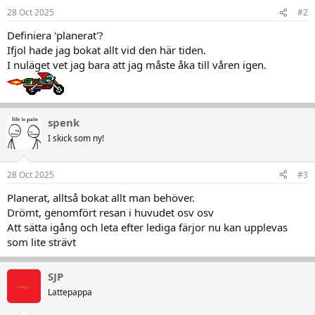
28 Oct 2025
#2
Definiera 'planerat'?
Ifjol hade jag bokat allt vid den här tiden.
I nuläget vet jag bara att jag måste åka till våren igen.
spenk
I skick som ny!
28 Oct 2025
#3
Planerat, alltså bokat allt man behöver.
Drömt, genomfört resan i huvudet osv osv
Att sätta igång och leta efter lediga färjor nu kan upplevas
som lite strävt
SJP
Lattepappa