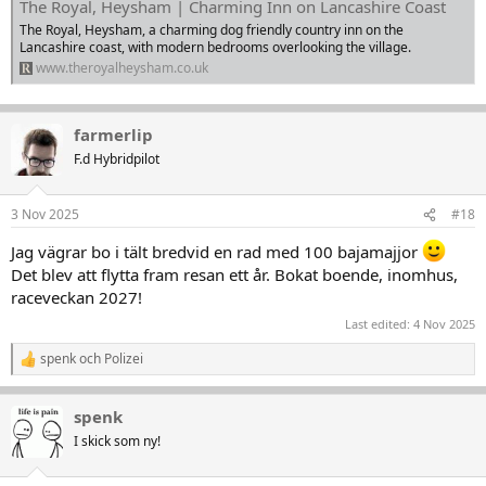
The Royal, Heysham | Charming Inn on Lancashire Coast
The Royal, Heysham, a charming dog friendly country inn on the
Lancashire coast, with modern bedrooms overlooking the village.
www.theroyalheysham.co.uk
farmerlip
F.d Hybridpilot
3 Nov 2025
#18
Jag vägrar bo i tält bredvid en rad med 100 bajamajjor
Det blev att flytta fram resan ett år. Bokat boende, inomhus,
raceveckan 2027!
Last edited:
4 Nov 2025
spenk
och
Polizei
R
e
a
spenk
k
t
I skick som ny!
i
o