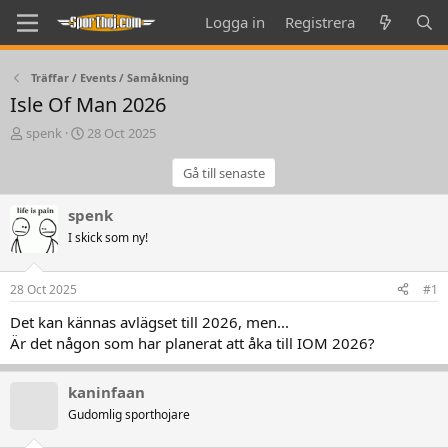
Logga in
Registrera
Träffar / Events / Samåkning
Isle Of Man 2026
T
S
spenk
28 Oct 2025
h
t
r
a
Gå till senaste
e
r
a
t
spenk
d
d
I skick som ny!
s
a
t
t
a
e
28 Oct 2025
#1
r
t
Det kan kännas avlägset till 2026, men...
e
Är det någon som har planerat att åka till IOM 2026?
r
kaninfaan
Gudomlig sporthojare