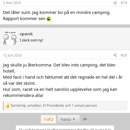
n
5 Nov 2025
#19
e
r
Det låter sunt. Jag kommer bo på en mindre camping.
:
Rapport kommer sen
spenk
I skick som ny!
12 Jun 2026
#20
Jag skulle ju återkomma. Det blev inte camping, det blev
hotell.
Med facit i hand och faktumet att det regnade en hel del i år
så var det skönt.
Hur som, racet va en helt sanslös upplevelse som jag kan
rekommendera alla!
farmerlip
,
amaktor
,
El Presidente
och 1 annan person
R
e
a
Last
1 of 2
Nästa
k
t
Du måste logga in eller registrera dig för att svara här.