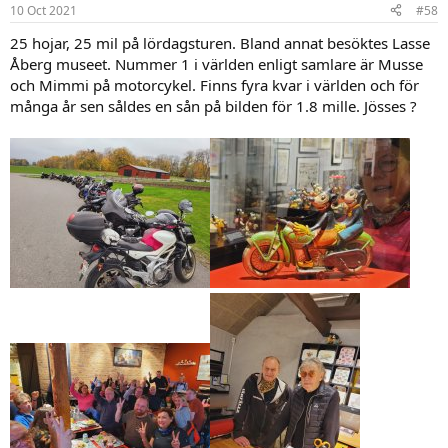
n
10 Oct 2021
#58
e
r
25 hojar, 25 mil på lördagsturen. Bland annat besöktes Lasse
:
Åberg museet. Nummer 1 i världen enligt samlare är Musse
och Mimmi på motorcykel. Finns fyra kvar i världen och för
många år sen såldes en sån på bilden för 1.8 mille. Jösses ?