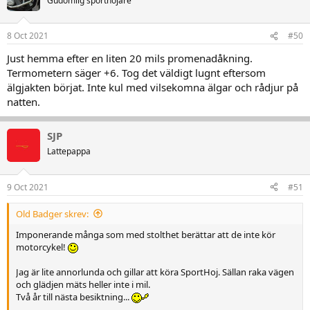
Gudomlig sporthojare
i
o
n
8 Oct 2021
#50
e
r
Just hemma efter en liten 20 mils promenadåkning.
:
Termometern säger +6. Tog det väldigt lugnt eftersom
älgjakten börjat. Inte kul med vilsekomna älgar och rådjur på
natten.
SJP
Lattepappa
9 Oct 2021
#51
Old Badger skrev:
Imponerande många som med stolthet berättar att de inte kör
motorcykel!
Jag är lite annorlunda och gillar att köra SportHoj. Sällan raka vägen
och glädjen mäts heller inte i mil.
Två år till nästa besiktning...