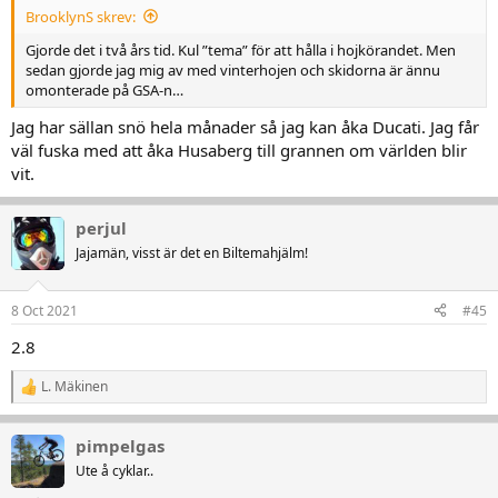
:
BrooklynS skrev:
Gjorde det i två års tid. Kul ”tema” för att hålla i hojkörandet. Men
sedan gjorde jag mig av med vinterhojen och skidorna är ännu
omonterade på GSA-n…
Jag har sällan snö hela månader så jag kan åka Ducati. Jag får
väl fuska med att åka Husaberg till grannen om världen blir
vit.
perjul
Jajamän, visst är det en Biltemahjälm!
8 Oct 2021
#45
2.8
L. Mäkinen
R
e
a
pimpelgas
k
t
Ute å cyklar..
i