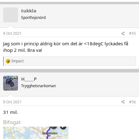
tukkla
Sporthojsnörd
9 Oct 2021
#55
Jag som i princip aldrig kör om det är <18degC lyckades få
ihop 2 mil. Bra va!
Impact
R
e
a
k
H_____P
t
Trygghetsnarkoman
i
o
n
9 Oct 2021
#56
e
r
31 mil.
:
Bifogat