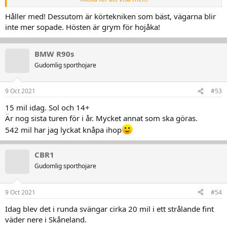
massa bråte som skall runt och en galen kärring där hemma så blir
man fast i att köra taxiservice en hel del.
Håller med! Dessutom är körtekniken som bäst, vägarna blir
inte mer sopade. Hösten är grym för hojåka!
Hade som tradition i sex år efter körkortet att alltid ta en hojtur på
julafton. "Med SportHoj!" - som Gammelbävern skulle sagt. Sjunde
BMW R90s
året var det knädjupt med snö och motorn stod på arbetsbänken
Gudomlig sporthojare
brevid ZX Nian, så så blev det med det...
9 Oct 2021
#53
15 mil idag. Sol och 14+
Är nog sista turen för i år. Mycket annat som ska göras.
542 mil har jag lyckat knåpa ihop
CBR1
Gudomlig sporthojare
9 Oct 2021
#54
Idag blev det i runda svängar cirka 20 mil i ett strålande fint
väder nere i Skåneland.