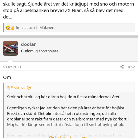
skulle sagt. Sjunde året var det knädjupt med snö och motorn
stod på arbetsbänken brevid ZX Nian, så så blev det med
det...
Impact
och
L. Mäkinen
R
e
a
doolar
k
t
Gudomlig sporthojare
i
o
n
9 Oct 2021
#52
e
r
Om
:
SJP skrev:
Stolt och stolt, jag kör gärna hoj, dom flesta månaderna i året.
Egentligen tycker jag att den här tiden på året är bäst för hojåka.
Friskt och skönt. Det blir inte så hett i utrustningen, och alla
grobianer som rakt fram gasar och tvärbromsar med nya körkort i
Maj har för länge sedan hittat nästa fluga till sin hobbyklippbok.
Men med enda körkortet i familjen, hus på landet, barn och en
Klicka för att visa mer...