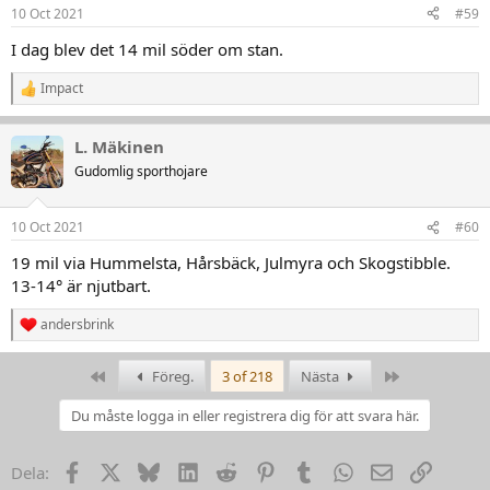
10 Oct 2021
#59
e
r
I dag blev det 14 mil söder om stan.
:
Impact
R
e
a
L. Mäkinen
k
t
Gudomlig sporthojare
i
o
n
10 Oct 2021
#60
e
r
19 mil via Hummelsta, Hårsbäck, Julmyra och Skogstibble.
:
13-14° är njutbart.
andersbrink
R
e
a
First
Last
Föreg.
3 of 218
Nästa
k
t
Du måste logga in eller registrera dig för att svara här.
i
o
n
Facebook
X
Bluesky
LinkedIn
Reddit
Pinterest
Tumblr
WhatsApp
Email
Link
Dela:
e
r