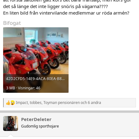
det så länge det inte ligger snö/is på vägarna????
En liten bild från vintervilande medlemmar ur röda armén?
Bifogat
42D2CFD5-14E9-4ACA-80EA-B86FBBF204BA.jpeg
3 MB · Visningar: 46
Impact
,
tobbes
,
Toyman pensionären
och 6 andra
R
e
a
PeterDeleter
k
t
Gudomlig sporthojare
i
o