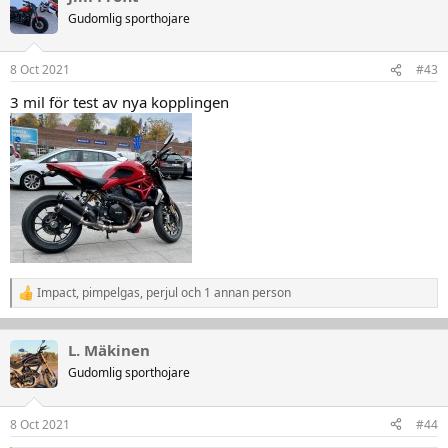
t
Gudomlig sporthojare
i
o
n
8 Oct 2021
#43
e
r
3 mil för test av nya kopplingen
:
Impact
,
pimpelgas
,
perjul
och 1 annan person
R
e
a
k
L. Mäkinen
t
Gudomlig sporthojare
i
o
n
8 Oct 2021
#44
e
r