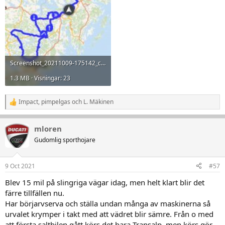
Screenshot_20211009-175142_calimoto.jpg
1.3 MB · Visningar: 23
Impact
,
pimpelgas
och
L. Mäkinen
R
e
a
mloren
k
t
Gudomlig sporthojare
i
o
n
9 Oct 2021
#57
e
r
Blev 15 mil på slingriga vägar idag, men helt klart blir det
:
färre tillfällen nu.
Har börjarvserva och ställa undan många av maskinerna så
urvalet krymper i takt med att vädret blir sämre. Från o med
att första saltbilen gått körs det bara Transalp, men körs gör