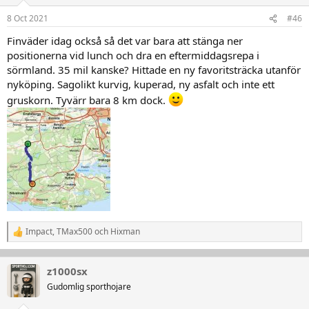
o
n
8 Oct 2021
#46
e
r
Finväder idag också så det var bara att stänga ner
:
positionerna vid lunch och dra en eftermiddagsrepa i
sörmland. 35 mil kanske? Hittade en ny favoritsträcka utanför
nyköping. Sagolikt kurvig, kuperad, ny asfalt och inte ett
gruskorn. Tyvärr bara 8 km dock.
Impact
,
TMax500
och
Hixman
R
e
a
k
z1000sx
t
Gudomlig sporthojare
i
o