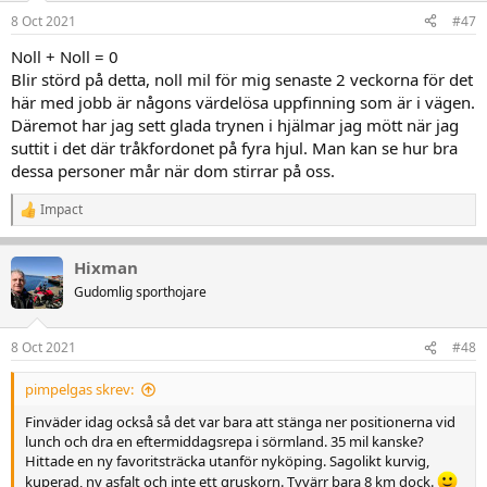
n
8 Oct 2021
#47
e
r
Noll + Noll = 0
:
Blir störd på detta, noll mil för mig senaste 2 veckorna för det
här med jobb är någons värdelösa uppfinning som är i vägen.
Däremot har jag sett glada trynen i hjälmar jag mött när jag
suttit i det där tråkfordonet på fyra hjul. Man kan se hur bra
dessa personer mår när dom stirrar på oss.
Impact
R
e
a
Hixman
k
t
Gudomlig sporthojare
i
o
n
8 Oct 2021
#48
e
r
pimpelgas skrev:
:
Finväder idag också så det var bara att stänga ner positionerna vid
lunch och dra en eftermiddagsrepa i sörmland. 35 mil kanske?
Hittade en ny favoritsträcka utanför nyköping. Sagolikt kurvig,
kuperad, ny asfalt och inte ett gruskorn. Tyvärr bara 8 km dock.