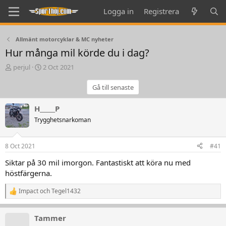
Logga in
Registrera
Allmänt motorcyklar & MC nyheter
Hur många mil körde du i dag?
T
S
perjul
2 Oct 2021
h
t
r
a
Gå till senaste
e
r
a
t
H_____P
d
d
Trygghetsnarkoman
s
a
t
t
a
e
8 Oct 2021
#41
r
t
Siktar på 30 mil imorgon. Fantastiskt att köra nu med
e
höstfärgerna.
r
Impact
och
Tegel1432
R
e
a
Tammer
k