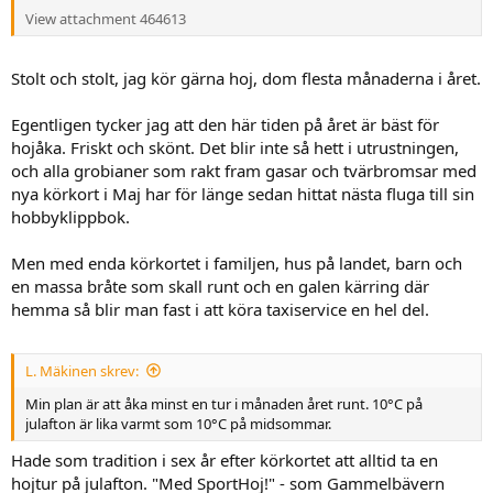
View attachment 464613
Stolt och stolt, jag kör gärna hoj, dom flesta månaderna i året.
Egentligen tycker jag att den här tiden på året är bäst för
hojåka. Friskt och skönt. Det blir inte så hett i utrustningen,
och alla grobianer som rakt fram gasar och tvärbromsar med
nya körkort i Maj har för länge sedan hittat nästa fluga till sin
hobbyklippbok.
Men med enda körkortet i familjen, hus på landet, barn och
en massa bråte som skall runt och en galen kärring där
hemma så blir man fast i att köra taxiservice en hel del.
L. Mäkinen skrev:
Min plan är att åka minst en tur i månaden året runt. 10°C på
julafton är lika varmt som 10°C på midsommar.
Hade som tradition i sex år efter körkortet att alltid ta en
hojtur på julafton. "Med SportHoj!" - som Gammelbävern