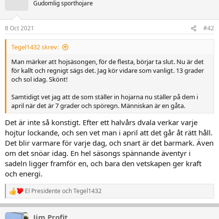
t
Gudomlig sporthojare
i
o
n
8 Oct 2021
#42
e
r
Tegel1432 skrev:
:
Man märker att hojsäsongen, för de flesta, börjar ta slut. Nu är det
för kallt och regnigt sägs det. Jag kör vidare som vanligt. 13 grader
och sol idag. Skönt!
Samtidigt vet jag att de som ställer in hojarna nu ställer på dem i
april när det är 7 grader och spöregn. Människan är en gåta.
Det är inte så konstigt. Efter ett halvårs dvala verkar varje
hojtur lockande, och sen vet man i april att det går åt rätt håll.
Det blir varmare för varje dag, och snart är det barmark. Även
om det snöar idag. En hel säsongs spännande äventyr i
sadeln ligger framför en, och bara den vetskapen ger kraft
och energi.
El Presidente
och
Tegel1432
R
e
a
Jim Profit
k