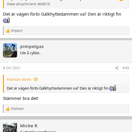
View attachment 464619
Det är vägen förbi Gälkhyttedammen va? Den är riktigt fin
Impact
R
e
a
pimpelgas
k
t
Ute å cyklar..
i
o
n
8 Oct 2021
#49
e
r
Hixman skrev:
:
Det är vägen förbi Gälkhyttedammen va? Den är riktigt fin
Stämmer bra det!
Hixman
R
e
a
k
Micke R
t