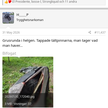
El Presidente
,
bosse-l
,
Strongliquid
och 11 andra
R
e
a
H_____P
k
t
Trygghetsnarkoman
i
o
n
31 May 2026
#11,437
e
r
Grusrunda i helgen. Tappade tältpinnarna, man tager vad
:
man haver...
Bifogat
20260530_172040.jpg
3 MB · Visningar: 37