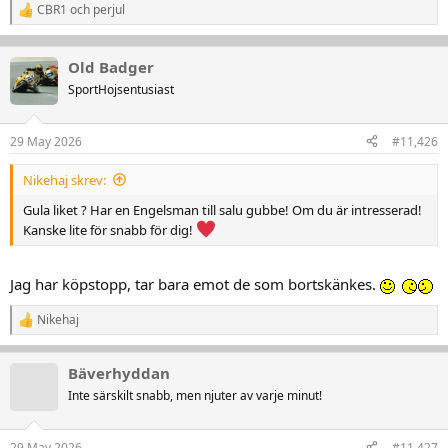
CBR1
och
perjul
R
e
a
k
Old Badger
t
SportHojsentusiast
i
o
n
29 May 2026
#11,426
e
r
:
Nikehaj skrev:
Gula liket ? Har en Engelsman till salu gubbe! Om du är intresserad!
Kanske lite för snabb för dig!
Jag har köpstopp, tar bara emot de som bortskänkes.
Nikehaj
R
e
a
Bäverhyddan
k
t
Inte särskilt snabb, men njuter av varje minut!
i
o
n
29 May 2026
#11,427