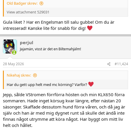
Old Badger skrev:
View attachment 529031
Gula liket ? Har en Engelsman till salu gubbe! Om du är
intresserad! Kanske lite för snabb för dig!
perjul
Jajamän, visst är det en Biltemahjälm!
28 May 2026
#11,424
Nikehaj skrev:
Har du gett upp helt med mc körning? Varför?
Jepp, sålde VStromen förrförra hösten och min KLX650 förra
sommaren. Hade inget körsug kvar längre, efter nästan 20
säsonger. Skaffade dessutom hund förra våren, och då jag är
själv och han är med mig dygnet runt så skulle det ändå inte
finnas något utrymme att köra något. Har byggt om mitt liv
helt och hållet.