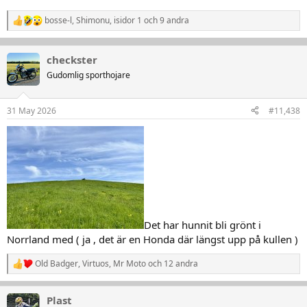
bosse-l
,
Shimonu
,
isidor 1
och 9 andra
R
e
a
k
checkster
t
Gudomlig sporthojare
i
o
n
31 May 2026
#11,438
e
r
:
Det har hunnit bli grönt i
Norrland med ( ja , det är en Honda där längst upp på kullen )
Old Badger
,
Virtuos
,
Mr Moto
och 12 andra
R
e
a
Plast
k