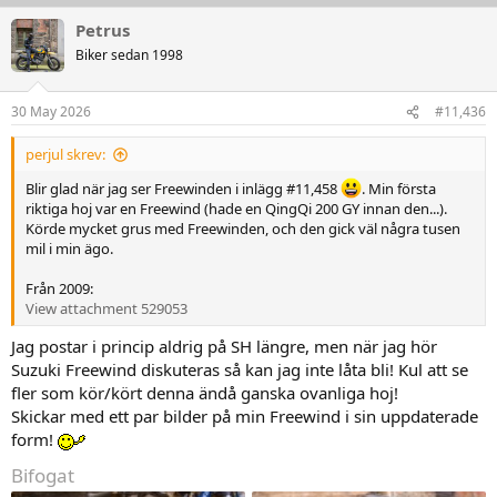
a
Petrus
k
t
Biker sedan 1998
i
o
n
30 May 2026
#11,436
e
r
perjul skrev:
:
Blir glad när jag ser Freewinden i inlägg #11,458
. Min första
riktiga hoj var en Freewind (hade en QingQi 200 GY innan den...).
Körde mycket grus med Freewinden, och den gick väl några tusen
mil i min ägo.
Från 2009:
View attachment 529053
Jag postar i princip aldrig på SH längre, men när jag hör
Suzuki Freewind diskuteras så kan jag inte låta bli! Kul att se
fler som kör/kört denna ändå ganska ovanliga hoj!
Skickar med ett par bilder på min Freewind i sin uppdaterade
form!
Bifogat