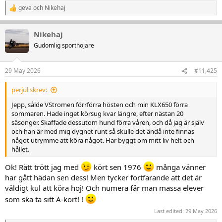
geva
och
Nikehaj
R
e
a
Nikehaj
k
t
Gudomlig sporthojare
i
o
n
29 May 2026
#11,425
e
r
perjul skrev:
:
Jepp, sålde VStromen förrförra hösten och min KLX650 förra
sommaren. Hade inget körsug kvar längre, efter nästan 20
säsonger. Skaffade dessutom hund förra våren, och då jag är själv
och han är med mig dygnet runt så skulle det ändå inte finnas
något utrymme att köra något. Har byggt om mitt liv helt och
hållet.
Ok! Rätt trött jag med
kört sen 1976
många vänner
har gått hädan sen dess! Men tycker fortfarande att det är
väldigt kul att köra hoj! Och numera får man massa elever
som ska ta sitt A-kort! !
Last edited:
29 May 2026