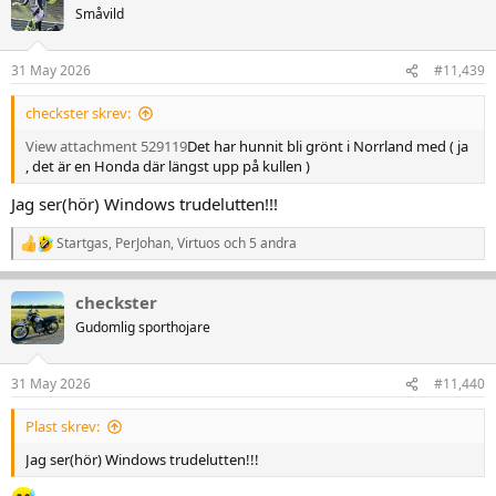
t
Småvild
i
o
n
31 May 2026
#11,439
e
r
checkster skrev:
:
View attachment 529119
Det har hunnit bli grönt i Norrland med ( ja
, det är en Honda där längst upp på kullen )
Jag ser(hör) Windows trudelutten!!!
Startgas
,
PerJohan
,
Virtuos
och 5 andra
R
e
a
checkster
k
t
Gudomlig sporthojare
i
o
n
31 May 2026
#11,440
e
r
Plast skrev:
:
Jag ser(hör) Windows trudelutten!!!