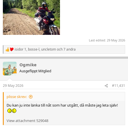
Last edited:
29 May 2026
isidor 1
,
bosse-l
,
uncletom
och 7 andra
R
e
a
Ogmike
k
t
Ausgeflippt Mitglied
i
o
n
29 May 2026
#11,431
e
r
plisse skrev:
:
Du kan ju inte länka till nåt som har utgått, då måste jag leta själv!
View attachment 529048