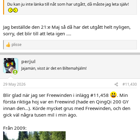
Du kan ju inte länka till nåt som har utgått, då måste jag leta själv!
Jag beställde den 21:e Maj så då har det utgått helt nyligen,
sorry, det blir till att leta igen ....
plisse
R
e
a
perjul
k
t
Jajamän, visst är det en Biltemahjälm!
i
o
n
29 May 2026
#11,430
e
r
Blir glad när jag ser Freewinden i inlägg #11,458
. Min
:
första riktiga hoj var en Freewind (hade en QingQi 200 GY
innan den...). Körde mycket grus med Freewinden, och den
gick väl några tusen mil i min ägo.
Från 2009: