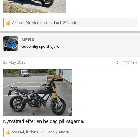
Virtuos
,
Mr Moto
,
bosse-l
och 20 andra
R
e
a
NPGA
k
t
Gudomlig sporthojare
i
o
n
30 May 2026
#11,434
e
r
:
Nytvättad efter en heldag på vägarna.
bosse-l
,
isidor 1
,
TCE
och 9 andra
R
e