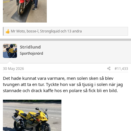
Mr Moto
,
bosse-l
,
Strongliquid
och 13 andra
R
e
a
Stridlund
k
t
Sporthojsnörd
i
o
n
30 May 2026
#11,433
e
r
Det hade kunnat vara varmare, men solen sken så blev
:
tvungen att ta en tur. Tyckte hon var så tjusig i solen när jag
stannade och drack kaffe hos en polare så fick bli en bild.