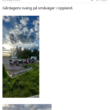
e
r
Gårdagens sväng på småvägar i Uppland.
: