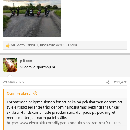
Mr Moto
,
isidor 1
,
uncletom
och 13 andra
R
e
a
plisse
k
t
Gudomlig sporthojare
i
o
n
29 May 2026
#11,428
e
r
Ogmike skrev:
:
Förbättrade pekprecisionen för att peka på pekskärmen genom att
sy elektriskt ledande tråd genom handskarnas pekfingrar. Funkar
skitbra. Handskarna hade ju redan såna där pads på pekfingret
men de sitter ju liksom på fel ställe.
https://www.electrokit.com/lilypad-konduktiv-sytrad-rostfritt-12m