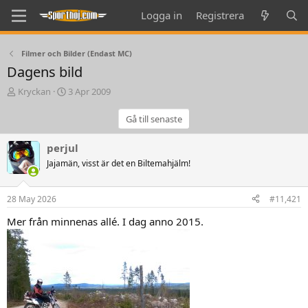
Logga in
Registrera
Filmer och Bilder (Endast MC)
Dagens bild
T
S
Kryckan
3 Apr 2009
h
t
r
a
Gå till senaste
e
r
a
t
perjul
d
d
Jajamän, visst är det en Biltemahjälm!
s
a
t
t
a
e
28 May 2026
#11,421
r
t
Mer från minnenas allé. I dag anno 2015.
e
r