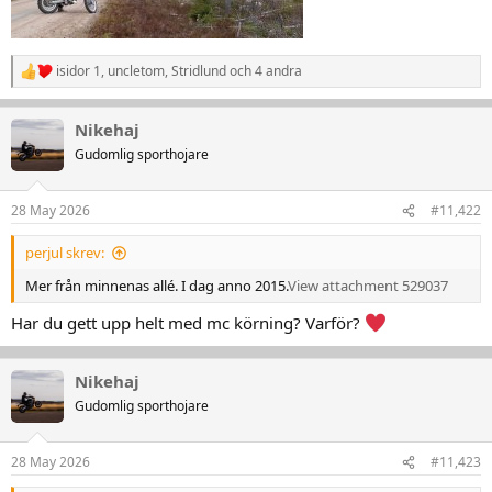
isidor 1
,
uncletom
,
Stridlund
och 4 andra
R
e
a
Nikehaj
k
t
Gudomlig sporthojare
i
o
n
28 May 2026
#11,422
e
r
perjul skrev:
:
Mer från minnenas allé. I dag anno 2015.
View attachment 529037
Har du gett upp helt med mc körning? Varför?
Nikehaj
Gudomlig sporthojare
28 May 2026
#11,423