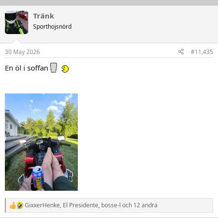
a
k
Tränk
t
Sporthojsnörd
i
o
n
30 May 2026
#11,435
e
r
En öl i soffan
:
GixxerHenke
,
El Presidente
,
bosse-l
och 12 andra
R
e