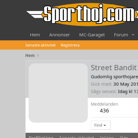
Hem
Annonser
MC-Garaget
Forum
Senaste aktivitet
Registrera
Hem
Street Bandit
Gudomlig sporthojare
Gick med
30 May 20
Sågs senast
Idag kl 1
Meddelanden
436
Find
Profilinlägg
Senaste aktivitet
Inlägg
Om