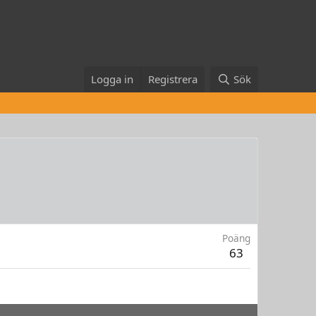
Logga in
Registrera
Sök
Poäng
63