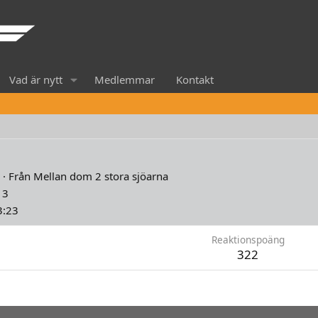
Vad är nytt
Medlemmar
Kontakt
·
Från
Mellan dom 2 stora sjöarna
13
3:23
Reaktionspoäng
322