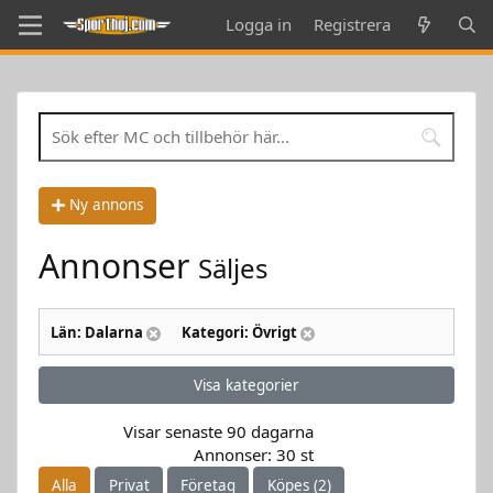
Logga in
Registrera
Ny annons
Annonser
Säljes
Län: Dalarna
Kategori: Övrigt
Visa kategorier
Visar senaste 90 dagarna
Annonser: 30 st
Alla
Privat
Företag
Köpes (2)