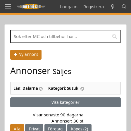
Logga in
Registrera
Ny annons
Annonser
Säljes
Län: Dalarna
Kategori: Suzuki
Visa kategorier
Visar senaste 90 dagarna
Annonser: 30 st
Alla
Privat
Företag
Köpes (2)