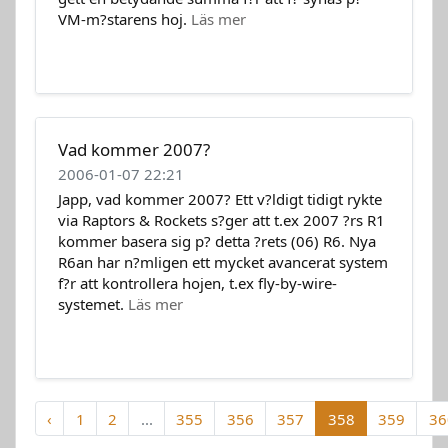
VM-m?starens hoj.
Läs mer
Vad kommer 2007?
2006-01-07 22:21
Japp, vad kommer 2007? Ett v?ldigt tidigt rykte
via Raptors & Rockets s?ger att t.ex 2007 ?rs R1
kommer basera sig p? detta ?rets (06) R6. Nya
R6an har n?mligen ett mycket avancerat system
f?r att kontrollera hojen, t.ex fly-by-wire-
systemet.
Läs mer
‹
1
2
...
355
356
357
358
359
36