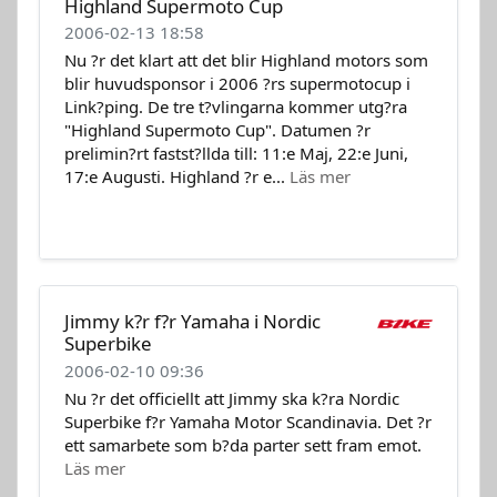
Highland Supermoto Cup
2006-02-13 18:58
Nu ?r det klart att det blir Highland motors som
blir huvudsponsor i 2006 ?rs supermotocup i
Link?ping. De tre t?vlingarna kommer utg?ra
"Highland Supermoto Cup". Datumen ?r
prelimin?rt fastst?llda till: 11:e Maj, 22:e Juni,
17:e Augusti. Highland ?r e...
Läs mer
Jimmy k?r f?r Yamaha i Nordic
Superbike
2006-02-10 09:36
Nu ?r det officiellt att Jimmy ska k?ra Nordic
Superbike f?r Yamaha Motor Scandinavia. Det ?r
ett samarbete som b?da parter sett fram emot.
Läs mer