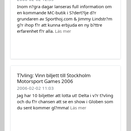
Inom n?gra dagar lanseras full information om
en kommande MC-butik i S?dert?lje d?r
grundaren av Sporthoj.com & Jimmy Lindstr?m
g?r ihop f?r att kunna erbjuda en ny b?ttre
erfarenhet f?r alla.
Läs mer
T?vling: Vinn biljett till Stockholm
Motorsport Games 2006
2006-02-02 11:03
Jag har 10 biljetter att lotta ut! Delta i v?r t?vling
och du f?r chansen att se en show i Globen som
du sent kommer gl?mma!
Läs mer