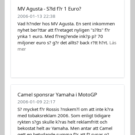
MV Agusta - S?ld f?r 1 Euro?
2006-01-13 22:38
Vad h?nder hos MV Agusta. En sent inkommen
nyhet ber?ttar att f?retaget nyligen "s?lts" f?r
ynka 1 euro. Med f?reg?ende ink?p p? 70
miljoner euro s? g?r det allts? back r?tt h?rt.
Läs
mer
Camel sponsrar Yamaha i MotoGP
2006-01-09 22:17
S? mycket f?r Rossis ?nskem?l om att inte k?ra
med tobaksreklam 2006. Som enligt tidigare
rykten s?gs skulle k?ras helt reklamfritt och
bekostat helt av Yamaha. Men antar att Camel
gett en betydande summa f?r att f? synas p?