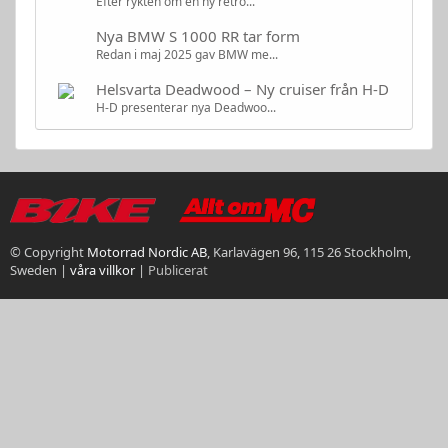
Efter rykten om en ny retro...
Nya BMW S 1000 RR tar form
Redan i maj 2025 gav BMW me...
Helsvarta Deadwood – Ny cruiser från H-D
H-D presenterar nya Deadwoo...
© Copyright
Motorrad Nordic AB
, Karlavägen 96, 115 26 Stockholm,
Sweden |
våra villkor
|
Publicerat