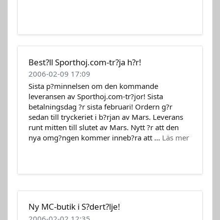
Best?ll Sporthoj.com-tr?ja h?r!
2006-02-09 17:09
Sista p?minnelsen om den kommande
leveransen av Sporthoj.com-tr?jor! Sista
betalningsdag ?r sista februari! Ordern g?r
sedan till tryckeriet i b?rjan av Mars. Leverans
runt mitten till slutet av Mars. Nytt ?r att den
nya omg?ngen kommer inneb?ra att ...
Läs mer
Ny MC-butik i S?dert?lje!
2006-02-02 12:35