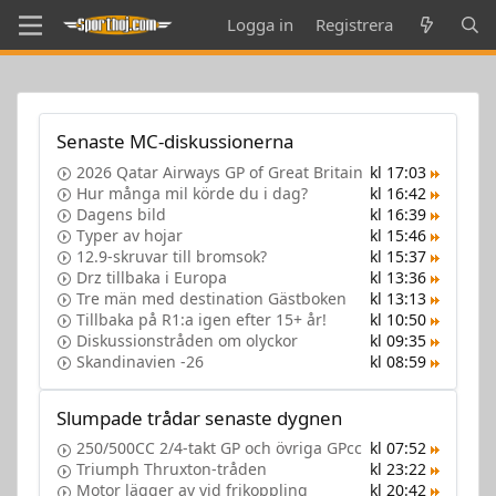
Logga in
Registrera
Senaste MC-diskussionerna
2026 Qatar Airways GP of Great Britain
kl 17:03
Hur många mil körde du i dag?
kl 16:42
Dagens bild
kl 16:39
Typer av hojar
kl 15:46
12.9-skruvar till bromsok?
kl 15:37
Drz tillbaka i Europa
kl 13:36
Tre män med destination Gästboken
kl 13:13
Tillbaka på R1:a igen efter 15+ år!
kl 10:50
Diskussionstråden om olyckor
kl 09:35
Skandinavien -26
kl 08:59
Slumpade trådar senaste dygnen
250/500CC 2/4-takt GP och övriga GPcc
kl 07:52
Triumph Thruxton-tråden
kl 23:22
Motor lägger av vid frikoppling
kl 20:42