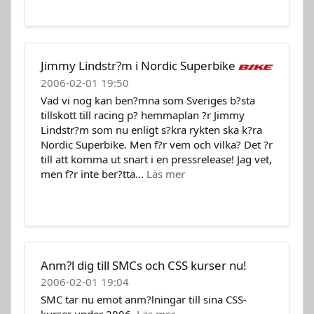
Jimmy Lindstr?m i Nordic Superbike
2006-02-01 19:50
Vad vi nog kan ben?mna som Sveriges b?sta
tillskott till racing p? hemmaplan ?r Jimmy
Lindstr?m som nu enligt s?kra rykten ska k?ra
Nordic Superbike. Men f?r vem och vilka? Det ?r
till att komma ut snart i en pressrelease! Jag vet,
men f?r inte ber?tta...
Läs mer
Anm?l dig till SMCs och CSS kurser nu!
2006-02-01 19:04
SMC tar nu emot anm?lningar till sina CSS-