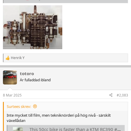
Henrik Y
R
e
a
totoro
k
t
Är fulladdad ibland
i
o
n
8 Mar 2025
#2,083
e
r
Surtees skrev:
:
Inte mycket till film, men tekniknörderi på hög nivå - särskilt
växellådan
This 50cc bike is faster than a KTM RC390 #2stroke #suzuki2stroke #suzuki #50cc