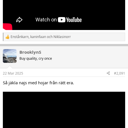
Enstånkarn
,
kaninfaan
och
Niklasinorr
R
e
a
BrooklynS
k
t
Buy quality, cry once
i
o
n
22 Mar 2025
#2,091
e
r
Så jäkla najs med hojar från rätt era.
: