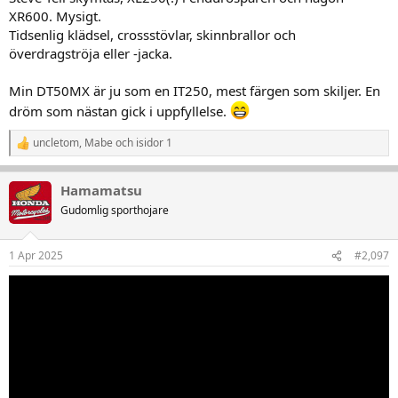
XR600. Mysigt.
Tidsenlig klädsel, crossstövlar, skinnbrallor och
överdragströja eller -jacka.
Min DT50MX är ju som en IT250, mest färgen som skiljer. En
dröm som nästan gick i uppfyllelse.
uncletom
,
Mabe
och
isidor 1
R
e
a
Hamamatsu
k
t
Gudomlig sporthojare
i
o
n
1 Apr 2025
#2,097
e
r
: