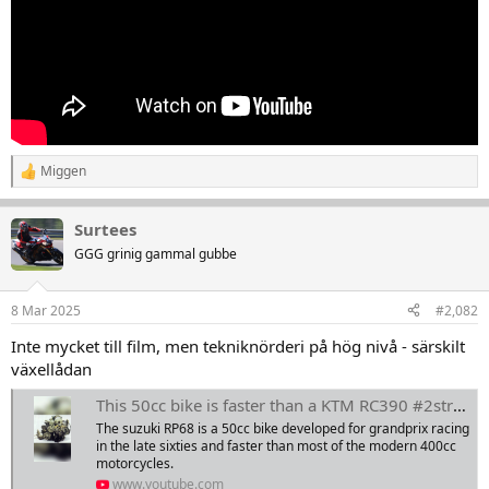
Miggen
R
e
a
Surtees
k
t
GGG grinig gammal gubbe
i
o
n
8 Mar 2025
#2,082
e
r
Inte mycket till film, men tekniknörderi på hög nivå - särskilt
:
växellådan
This 50cc bike is faster than a KTM RC390 #2stroke #suzuki2stroke #suzuki #50cc
The suzuki RP68 is a 50cc bike developed for grandprix racing
in the late sixties and faster than most of the modern 400cc
motorcycles.
www.youtube.com