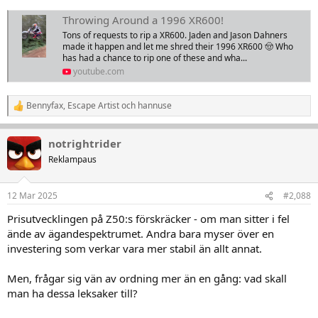
Throwing Around a 1996 XR600!
Tons of requests to rip a XR600. Jaden and Jason Dahners
made it happen and let me shred their 1996 XR600 🤠 Who
has had a chance to rip one of these and wha...
youtube.com
Bennyfax
,
Escape Artist
och
hannuse
R
e
a
notrightrider
k
t
Reklampaus
i
o
n
12 Mar 2025
#2,088
e
r
Prisutvecklingen på Z50:s förskräcker - om man sitter i fel
:
ände av ägandespektrumet. Andra bara myser över en
investering som verkar vara mer stabil än allt annat.
Men, frågar sig vän av ordning mer än en gång: vad skall
man ha dessa leksaker till?