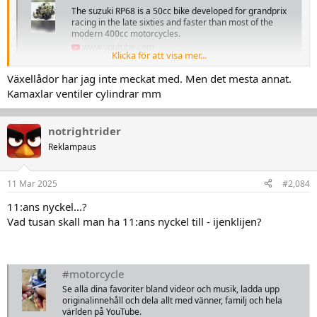
The suzuki RP68 is a 50cc bike developed for grandprix
racing in the late sixties and faster than most of the
modern 400cc motorcycles.
www.youtube.com
Klicka för att visa mer...
View attachment 511593
Växellådor har jag inte meckat med. Men det mesta annat.
Kamaxlar ventiler cylindrar mm
notrightrider
Reklampaus
11 Mar 2025
#2,084
11:ans nyckel...?
Vad tusan skall man ha 11:ans nyckel till - ijenklijen?
#motorcycle
Se alla dina favoriter bland videor och musik, ladda upp
originalinnehåll och dela allt med vänner, familj och hela
världen på YouTube.