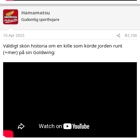
Hamamatsu
Gudomlig sporthojare
10 Apr 2025
#2,100
Väldigt skön historia om en kille som körde jorden runt
(+mer) på sin Goldwing: