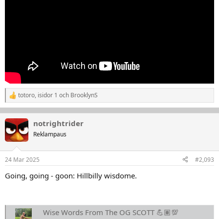
totoro
,
isidor 1
och
BrooklynS
R
e
a
k
notrightrider
t
Reklampaus
i
o
n
24 Mar 2025
#2,093
e
r
Going, going - goon: Hillbilly wisdome.
:
Wise Words From The OG SCOTT 💪🏽💯