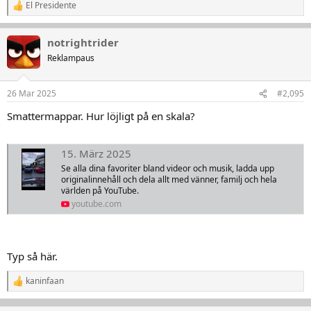
El Presidente
R
e
a
notrightrider
k
t
Reklampaus
i
o
n
26 Mar 2025
#2,095
e
r
Smattermappar. Hur löjligt på en skala?
:
15. März 2025
Se alla dina favoriter bland videor och musik, ladda upp
originalinnehåll och dela allt med vänner, familj och hela
världen på YouTube.
youtube.com
Typ så här.
kaninfaan
R
e
a