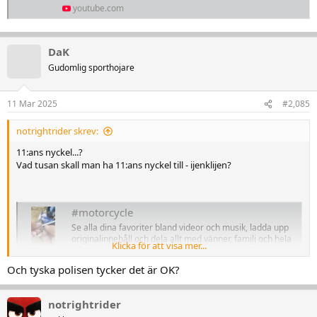
youtube.com
DaK
Gudomlig sporthojare
11 Mar 2025
#2,085
notrightrider skrev:
11:ans nyckel...?
Vad tusan skall man ha 11:ans nyckel till - ijenklijen?
#motorcycle
Se alla dina favoriter bland videor och musik, ladda upp
originalinnehåll och dela allt med vänner, familj och hela
Klicka för att visa mer...
världen på YouTube.
youtube.com
Och tyska polisen tycker det är OK?
notrightrider