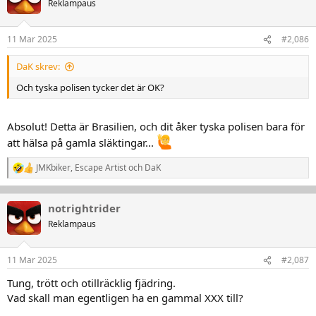
Reklampaus
11 Mar 2025
#2,086
DaK skrev:
Och tyska polisen tycker det är OK?
Absolut! Detta är Brasilien, och dit åker tyska polisen bara för
att hälsa på gamla släktingar...
JMKbiker
,
Escape Artist
och
DaK
R
e
a
k
notrightrider
t
Reklampaus
i
o
n
11 Mar 2025
#2,087
e
r
Tung, trött och otillräcklig fjädring.
:
Vad skall man egentligen ha en gammal XXX till?