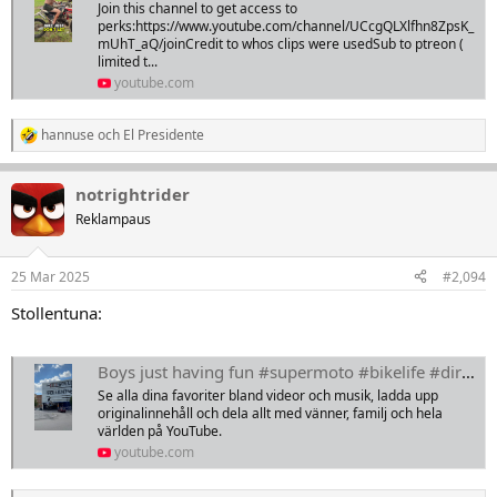
Join this channel to get access to
perks:https://www.youtube.com/channel/UCcgQLXlfhn8ZpsK_
mUhT_aQ/joinCredit to whos clips were usedSub to ptreon (
limited t...
youtube.com
hannuse
och
El Presidente
R
e
a
notrightrider
k
t
Reklampaus
i
o
n
25 Mar 2025
#2,094
e
r
Stollentuna:
:
Boys just having fun #supermoto #bikelife #dirtbike #motocross #yamaha #yz450f
Se alla dina favoriter bland videor och musik, ladda upp
originalinnehåll och dela allt med vänner, familj och hela
världen på YouTube.
youtube.com