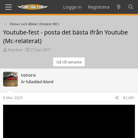
Logga in
Registrera
Filmer och Bilder (Endast MC)
Youtube-fest - posta det bästa ifrån Youtube
(Mc-relaterat)
T
S
Kryckan
27 Jan 2011
h
t
r
a
Gå till senaste
e
r
a
t
totoro
d
d
Är fulladdad ibland
s
a
t
t
a
e
8 Mar 2025
#2,081
r
t
e
r