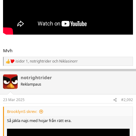
Mvh
isidor 1
,
notrightrider
och
Niklasinorr
R
e
a
notrightrider
k
t
Reklampaus
i
o
n
23 Mar 2025
#2,092
e
r
BrooklynS skrev:
:
Så jäkla najs med hojar från rätt era.