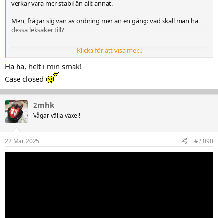
verkar vara mer stabil än allt annat.
Men, frågar sig vän av ordning mer än en gång: vad skall man ha
dessa leksaker till?
Klicka för att visa mer...
Z50R FUNNY - mini bike, big fun #automobile #motorcycle #funny #fail #music #rock #hotdog #HD #honda
Se alla dina favoriter bland videor och musik, ladda upp
Ha ha, helt i min smak!
originalinnehåll och dela allt med vänner, familj och hela
Case closed
världen på YouTube.
youtube.com
2mhk
Vågar välja växel!
Varsågoda - där var svaret.
22 Mar 2025
#2,090