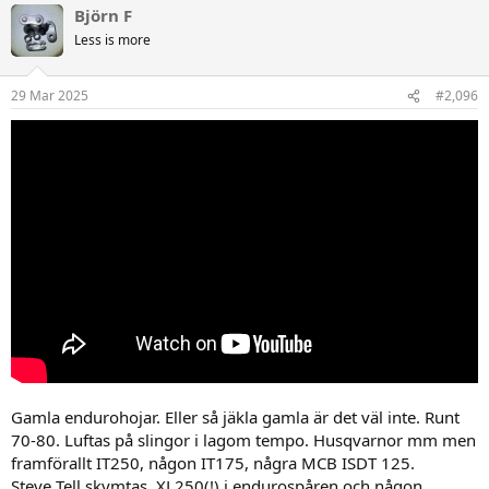
k
Björn F
t
Less is more
i
o
n
29 Mar 2025
#2,096
e
r
:
Gamla endurohojar. Eller så jäkla gamla är det väl inte. Runt
70-80. Luftas på slingor i lagom tempo. Husqvarnor mm men
framförallt IT250, någon IT175, några MCB ISDT 125.
Steve Tell skymtas, XL250(!) i endurospåren och någon