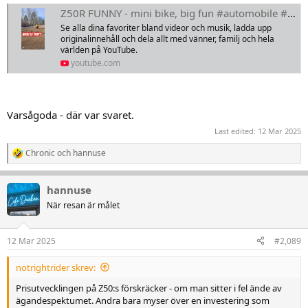
Z50R FUNNY - mini bike, big fun #automobile #motorcycle #funny #fail #music #rock #hotdog #HD #honda
Se alla dina favoriter bland videor och musik, ladda upp
originalinnehåll och dela allt med vänner, familj och hela
världen på YouTube.
youtube.com
Varsågoda - där var svaret.
Last edited:
12 Mar 2025
Chronic
och
hannuse
R
e
a
hannuse
k
t
När resan är målet
i
o
n
12 Mar 2025
#2,089
e
r
notrightrider skrev:
:
Prisutvecklingen på Z50:s förskräcker - om man sitter i fel ände av
ägandespektumet. Andra bara myser över en investering som