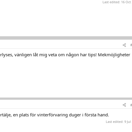
Last edited:
16 Oct
erlyses, vänligen låt mig veta om någon har tips! Mekmöjligheter
tälje, en plats för vinterförvaring duger i första hand.
Last edited:
9 Jul