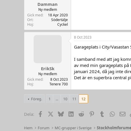
Damman
Ny medlem
Gick med
18 Apr 2020
Ort
Södertälje
Hoj
Cyckel
8 Oct 2023
Garageplats i City/Vasastan
I samband med att jag komme
av med min garageplats på Ha
ErikSk
januari 2024, då jag inte dir
Ny medlem
Det är en superbra central p
Gick med
8 Oct 2023
Hoj
Tenere 700
Föreg.
1
...
10
11
12
Facebook
X
Bluesky
LinkedIn
Reddit
Pinterest
Tumblr
WhatsA
Em
Dela:
Hem
Forum
MC-grupper i Sverige
Stockholmforum