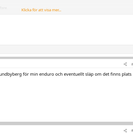
lare.
Klicka för att visa mer...
kök
finns kan jag tänka mig att skriva kontrakt med hyresvärd och hyresgäster.
ndbyberg för min enduro och eventuellt släp om det finns plats