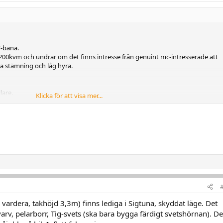
-bana.
t 200kvm och undrar om det finns intresse från genuint mc-intresserade att
 bra stämning och låg hyra.
lare.
Klicka för att visa mer...
kök
finns kan jag tänka mig att skriva kontrakt med hyresvärd och hyresgäster.
ardera, takhöjd 3,3m) finns lediga i Sigtuna, skyddat läge. Det
rv, pelarborr, Tig-svets (ska bara bygga färdigt svetshörnan). De