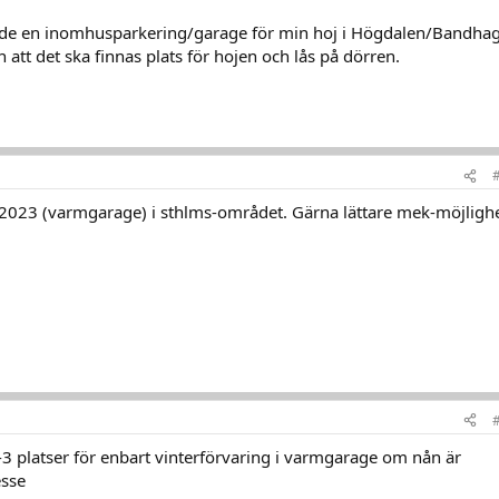
nde en inomhusparkering/garage för min hoj i Högdalen/Bandha
 att det ska finnas plats för hojen och lås på dörren.
/2023 (varmgarage) i sthlms-området. Gärna lättare mek-möjligh
 platser för enbart vinterförvaring i varmgarage om nån är
esse