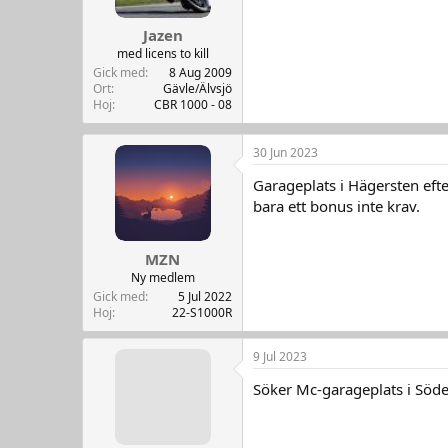
Jazen
med licens to kill
Gick med
8 Aug 2009
Ort
Gävle/Älvsjö
Hoj
CBR 1000 - 08
30 Jun 2023
Garageplats i Hägersten eft
bara ett bonus inte krav.
MZN
Ny medlem
Gick med
5 Jul 2022
Hoj
22-S1000R
9 Jul 2023
Söker Mc-garageplats i Söder