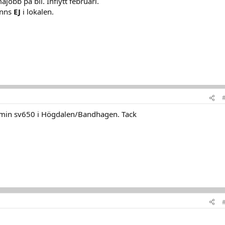
åjobb på bil. Inflytt februari.
inns
EJ
i lokalen.
 min sv650 i Högdalen/Bandhagen. Tack