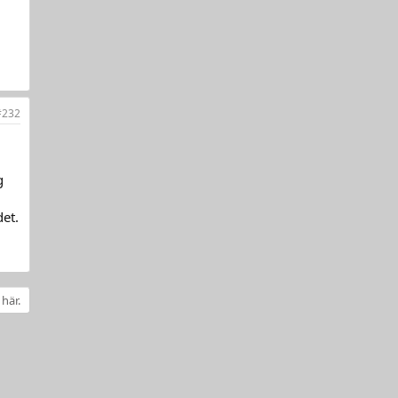
#232
g
det.
 här.