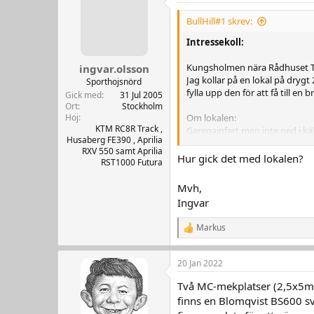
BullHill#1 skrev:
Intressekoll:
Kungsholmen nära Rådhuset T
ingvar.olsson
Jag kollar på en lokal på dryg
Sporthojsnörd
fylla upp den för att få till en
Gick med
31 Jul 2005
Ort
Stockholm
Hoj
Om lokalen:
KTM RC8R Track ,
Garegainfart men inte ned i käl
Husaberg FE390 , Aprilia
Urblåst och ytmålad
RXV 550 samt Aprilia
Finns stammar för wc/dusch/
Hur gick det med lokalen?
RST1000 Futura
Ej heta arbeten
Mycket säkert och bra läge.
Mvh,
Ingvar
Om tillräckligt stort intresse 
Markus
R
e
a
20 Jan 2022
k
t
Två MC-mekplatser (2,5x5m v
i
o
finns en Blomqvist BS600 sva
n