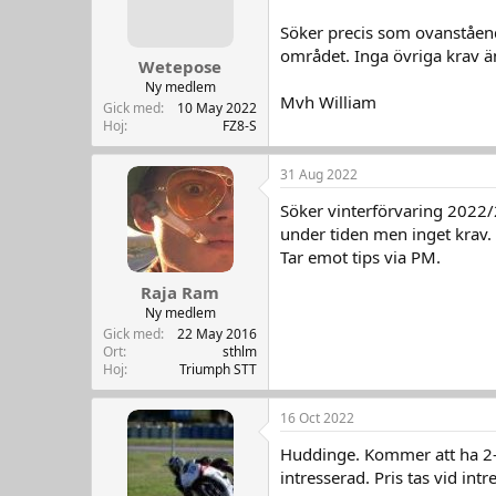
Söker precis som ovanståe
området. Inga övriga krav än
Wetepose
Ny medlem
Mvh William
Gick med
10 May 2022
Hoj
FZ8-S
31 Aug 2022
Söker vinterförvaring 2022
under tiden men inget krav.
Tar emot tips via PM.
Raja Ram
Ny medlem
Gick med
22 May 2016
Ort
sthlm
Hoj
Triumph STT
16 Oct 2022
Huddinge. Kommer att ha 2-3
intresserad. Pris tas vid intr