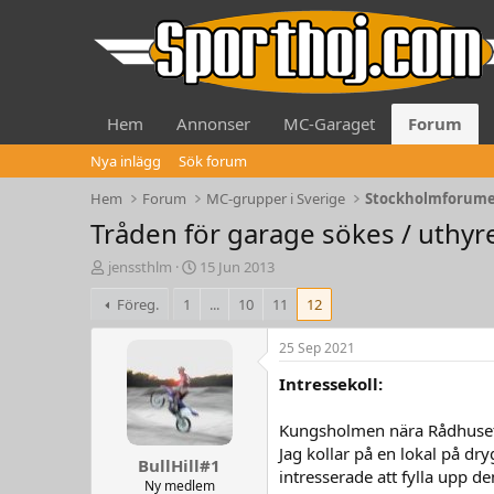
Hem
Annonser
MC-Garaget
Forum
Nya inlägg
Sök forum
Hem
Forum
MC-grupper i Sverige
Stockholmforum
Tråden för garage sökes / uthyre
T
S
jenssthlm
15 Jun 2013
h
t
Föreg.
1
...
10
11
12
r
a
e
r
a
t
25 Sep 2021
d
d
Intressekoll:
s
a
t
t
a
e
Kungsholmen nära Rådhuset
r
Jag kollar på en lokal på d
BullHill#1
t
intresserade att fylla upp de
e
Ny medlem