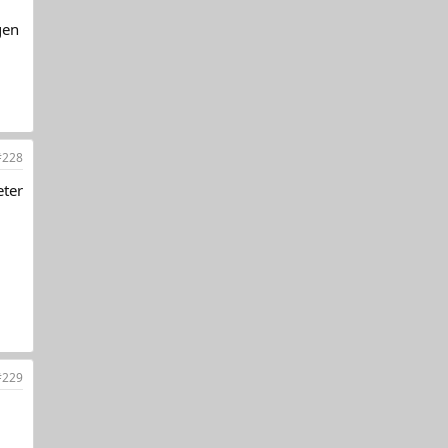
gen
#228
eter
#229