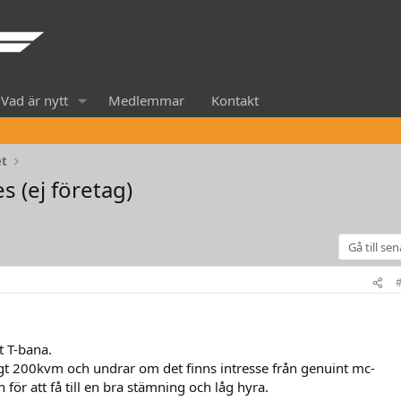
Vad är nytt
Medlemmar
Kontakt
et
s (ej företag)
Gå till se
 T-bana.
rygt 200kvm och undrar om det finns intresse från genuint mc-
n för att få till en bra stämning och låg hyra.