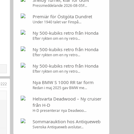
Shelby Turner, klar för GGN
Pressmeddelande 2026-08-05F...
Premiär för Östgöta Dundret
Under 1940 talet var Finspå...
Ny 500-kubiks retro från Honda
Efter rykten om en ny retro...
Ny 500-kubiks retro från Honda
Efter rykten om en ny retro...
Ny 500-kubiks retro från Honda
Efter rykten om en ny retro...
Nya BMW S 1000 RR tar form
#222
Redan i maj 2025 gav BMW me...
Helsvarta Deadwood – Ny cruiser
från H-D
H-D presenterar nya Deadwoo...
Sommarauktion hos Antiqueweb
Svenska Antiqueweb avslutar...