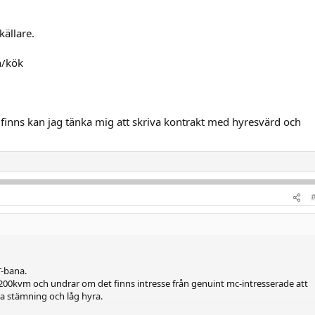
källare.
h/kök
se finns kan jag tänka mig att skriva kontrakt med hyresvärd och
-bana.
t 200kvm och undrar om det finns intresse från genuint mc-intresserade att
 bra stämning och låg hyra.