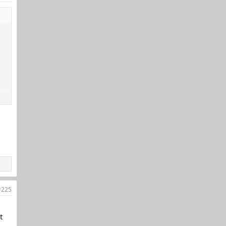
#225
t