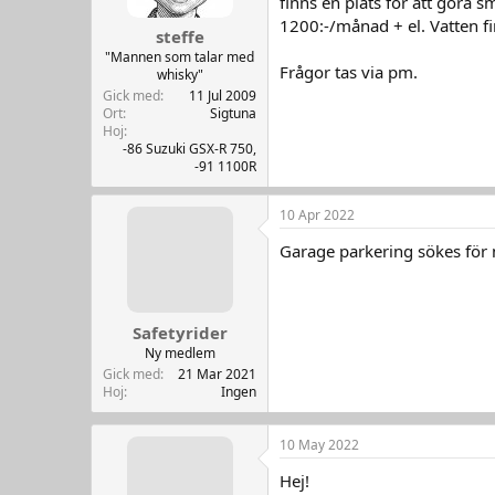
finns en plats för att göra sm
e
1200:-/månad + el. Vatten f
r
steffe
:
"Mannen som talar med
Frågor tas via pm.
whisky"
Gick med
11 Jul 2009
Ort
Sigtuna
Hoj
-86 Suzuki GSX-R 750,
-91 1100R
10 Apr 2022
Garage parkering sökes för
Safetyrider
Ny medlem
Gick med
21 Mar 2021
Hoj
Ingen
10 May 2022
Hej!