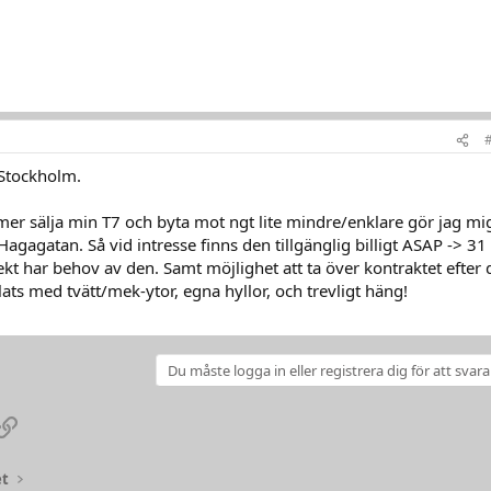
 Stockholm.
r sälja min T7 och byta mot ngt lite mindre/enklare gör jag mi
gagatan. Så vid intresse finns den tillgänglig billigt ASAP -> 31
ekt har behov av den. Samt möjlighet att ta över kontraktet efter 
lats med tvätt/mek-ytor, egna hyllor, och trevligt häng!
Du måste logga in eller registrera dig för att svara
pp
ail
Link
et