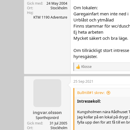
r
Gick med
24 May 2004
Om lokalen:
Ort
Stockholm
Hoj
Garegainfart men inte ned i 
KTM 1190 Adventure
Urblåst och ytmålad
Finns stammar för wc/dusc
Ej heta arbeten
Mycket säkert och bra läge.
Om tillräckligt stort intres
hyresgäster.
Klosse
R
e
a
25 Sep 2021
k
t
i
BullHill#1 skrev:
o
n
Intressekoll:
e
r
Kungsholmen nära Rådhuset T
ingvar.olsson
:
Jag kollar på en lokal på dryg
Sporthojsnörd
fylla upp den för att få till en
Gick med
31 Jul 2005
Ort
Stockholm