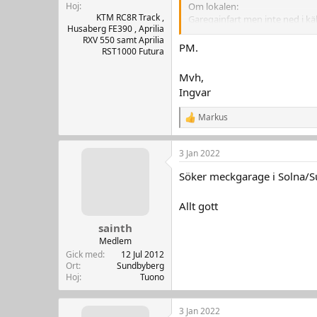
Hoj
Om lokalen:
KTM RC8R Track ,
Garegainfart men inte ned i käl
Husaberg FE390 , Aprilia
Urblåst och ytmålad
RXV 550 samt Aprilia
Finns stammar för wc/dusch/
PM.
RST1000 Futura
Ej heta arbeten
Mycket säkert och bra läge.
Mvh,
Ingvar
Om tillräckligt stort intresse 
Markus
R
e
a
3 Jan 2022
k
t
Söker meckgarage i Solna/Su
i
o
n
Allt gott
e
r
sainth
:
Medlem
Gick med
12 Jul 2012
Ort
Sundbyberg
Hoj
Tuono
3 Jan 2022