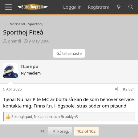
Logga in
Registrera
Norrland - Sporthoj
Sporthoj Piteå
T
S
ghandi
9 May 2006
h
t
r
a
Gå till senaste
e
r
a
t
ILampa
d
d
Ny medlem
s
a
t
t
a
e
5 Apr 2025
#2,021
r
t
Tjena! Nu när Pite MC är borta så kan de som behöver service
e
kontakta mig. Finns f.n. Högsböle, strax söder om pitsund.
r
Strongliquid
,
Niklasinorr
och
BrooklynS
R
e
a
First
Föreg.
102 of 102
k