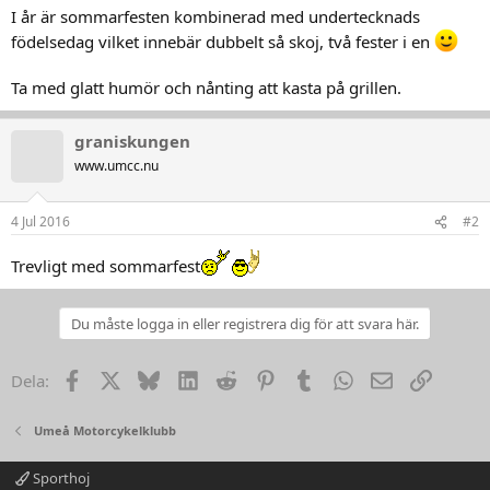
I år är sommarfesten kombinerad med undertecknads
födelsedag vilket innebär dubbelt så skoj, två fester i en
Ta med glatt humör och nånting att kasta på grillen.
graniskungen
www.umcc.nu
4 Jul 2016
#2
Trevligt med sommarfest
Du måste logga in eller registrera dig för att svara här.
Facebook
X
Bluesky
LinkedIn
Reddit
Pinterest
Tumblr
WhatsApp
Email
Link
Dela:
Umeå Motorcykelklubb
Sporthoj