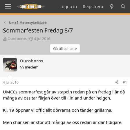
Logga in
Registrera
Umeå Motorcykelklubb
Sommarfesten Fredag 8/7
T
S
Ouroboros
4 Jul 2016
h
t
Gå till senaste
r
a
e
r
a
t
Ouroboros
d
d
Ny medlem
s
a
t
t
a
e
4 Jul 2016
#1
r
t
UMCCs sommarfest går av stapeln redan på en fredag i år då
e
många av oss tar färjan över till Finland under helgen.
r
Kl. 19 öppnar vi officiellt dörrarna och tänder grillarna.
Men chansen är stor att många av oss redan är där tidigare.