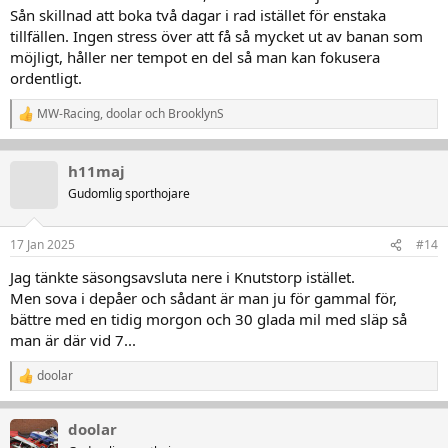
:
Sån skillnad att boka två dagar i rad istället för enstaka
tillfällen. Ingen stress över att få så mycket ut av banan som
möjligt, håller ner tempot en del så man kan fokusera
ordentligt.
MW-Racing
,
doolar
och
BrooklynS
R
e
a
k
h11maj
t
Gudomlig sporthojare
i
o
n
17 Jan 2025
#14
e
r
Jag tänkte säsongsavsluta nere i Knutstorp istället.
:
Men sova i depåer och sådant är man ju för gammal för,
bättre med en tidig morgon och 30 glada mil med släp så
man är där vid 7...
doolar
R
e
a
doolar
k
t