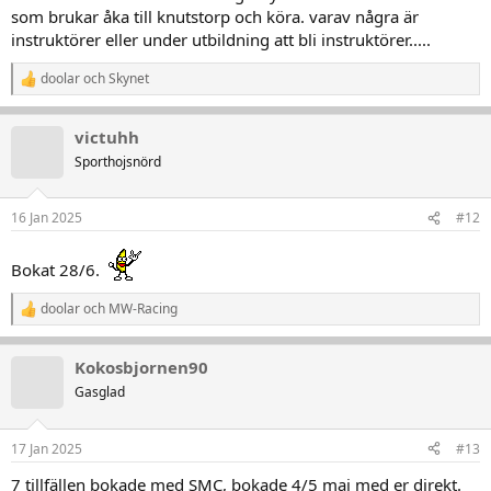
som brukar åka till knutstorp och köra. varav några är
instruktörer eller under utbildning att bli instruktörer.....
doolar
och
Skynet
R
e
a
victuhh
k
t
Sporthojsnörd
i
o
n
16 Jan 2025
#12
e
r
:
Bokat 28/6.
doolar
och
MW-Racing
R
e
a
Kokosbjornen90
k
t
Gasglad
i
o
n
17 Jan 2025
#13
e
r
7 tillfällen bokade med SMC, bokade 4/5 maj med er direkt.