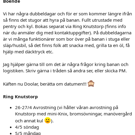
Boende
Vi har några dubbeldagar och för er som kommer längre ifrån
så finns det stugor att hyra på banan. Fullt utrustade med
pentry och kyl. Bokas separat via Ring Knutstorp (finns info
när du anmäler dig med kontaktuppgifter). På dubbeldagarna
är vi många funktionärer som bor över på banan i stuga eller
släp/husbil, så det finns folk att snacka med, grilla ta en öl, få
hjälp med däcktryck etc.
Jag hjälper gärna till om det är några frågor kring banan och
logistiken. Skriv gärna i tråden så andra ser, eller skicka PM.
Käften nu Doolar, berätta om datumen!!!
Ring Knutstorp
26-27/4 Avrostning (vi håller våran avrostning på
Knutstorp med mini-Knix, bromsövningar, manövergård
och annat kul
).
4/5 söndag
5/5 måndag