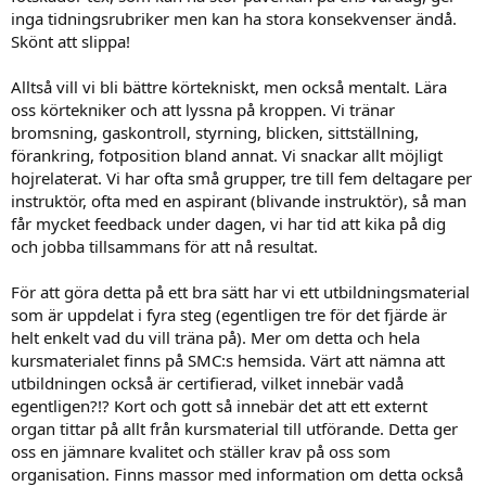
inga tidningsrubriker men kan ha stora konsekvenser ändå.
Skönt att slippa!
Alltså vill vi bli bättre körtekniskt, men också mentalt. Lära
oss körtekniker och att lyssna på kroppen. Vi tränar
bromsning, gaskontroll, styrning, blicken, sittställning,
förankring, fotposition bland annat. Vi snackar allt möjligt
hojrelaterat. Vi har ofta små grupper, tre till fem deltagare per
instruktör, ofta med en aspirant (blivande instruktör), så man
får mycket feedback under dagen, vi har tid att kika på dig
och jobba tillsammans för att nå resultat.
För att göra detta på ett bra sätt har vi ett utbildningsmaterial
som är uppdelat i fyra steg (egentligen tre för det fjärde är
helt enkelt vad du vill träna på). Mer om detta och hela
kursmaterialet finns på SMC:s hemsida. Värt att nämna att
utbildningen också är certifierad, vilket innebär vadå
egentligen?!? Kort och gott så innebär det att ett externt
organ tittar på allt från kursmaterial till utförande. Detta ger
oss en jämnare kvalitet och ställer krav på oss som
organisation. Finns massor med information om detta också