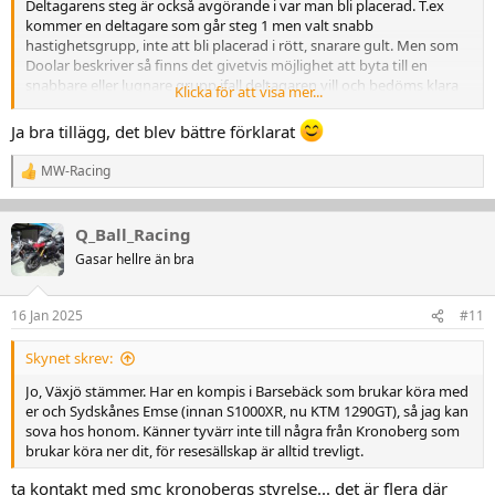
Deltagarens steg är också avgörande i var man bli placerad. T.ex
kommer en deltagare som går steg 1 men valt snabb
hastighetsgrupp, inte att bli placerad i rött, snarare gult. Men som
Doolar beskriver så finns det givetvis möjlighet att byta till en
snabbare eller lugnare grupp ifall deltagaren vill och bedöms klara
Klicka för att visa mer...
av det.
Ja bra tillägg, det blev bättre förklarat
Tänkte jag förtydligar det lite, så inte någon ser detta och tror att
bara för man valt snabb så kommer man i rött.
MW-Racing
R
e
Skulle beskriva det så här istället, och ha i åtanke att det är rätt
a
dynamiskt och inte skrivet i sten. Beror helt på hur många deltagare
k
Q_Ball_Racing
vi får inom de olika stegen och hastighetsgrupperna.
t
Gasar hellre än bra
i
o
Grönt: Steg 1-2 Lugn/Medel
n
Gult: Steg 1-3 Lugn/Medel/Snabb
16 Jan 2025
#11
e
Blått: Steg 2-4 Medel/Snabb
r
Rött: Steg 3-4 Medel/Snabb (Majoritet steg 4, Snabb)
:
Skynet skrev:
Anledningen till detta är som sagt för att få mer homogena grupper
Jo, Växjö stämmer. Har en kompis i Barsebäck som brukar köra med
i både hastighet och kompetens. Vilket givetvis är väldigt svårt att
er och Sydskånes Emse (innan S1000XR, nu KTM 1290GT), så jag kan
planera för innan vi väl är igång ute på banan. Men detta har givit
sova hos honom. Känner tyvärr inte till några från Kronoberg som
oss bäst resultat genom åren.
brukar köra ner dit, för resesällskap är alltid trevligt.
Hoppas vi ses i sommar!
ta kontakt med smc kronobergs styrelse... det är flera där