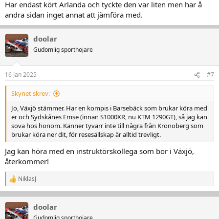
Har endast kört Arlanda och tyckte den var liten men har å
andra sidan inget annat att jämföra med.
doolar
Gudomlig sporthojare
16 Jan 2025
#7
Skynet skrev:
Jo, Växjö stämmer. Har en kompis i Barsebäck som brukar köra med
er och Sydskånes Emse (innan S1000XR, nu KTM 1290GT), så jag kan
sova hos honom. Känner tyvärr inte till några från Kronoberg som
brukar köra ner dit, för resesällskap är alltid trevligt.
Jag kan höra med en instruktörskollega som bor i Växjö,
återkommer!
NiklasJ
R
e
a
k
doolar
t
Gudomlig sporthojare