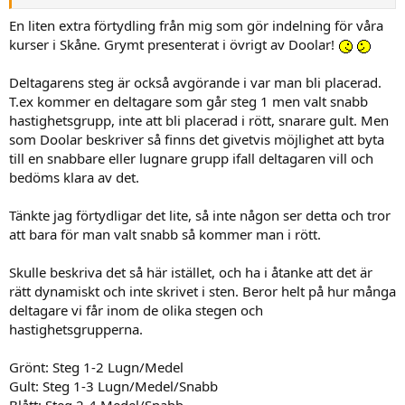
En liten extra förtydling från mig som gör indelning för våra
kurser i Skåne. Grymt presenterat i övrigt av Doolar!
Deltagarens steg är också avgörande i var man bli placerad.
T.ex kommer en deltagare som går steg 1 men valt snabb
hastighetsgrupp, inte att bli placerad i rött, snarare gult. Men
som Doolar beskriver så finns det givetvis möjlighet att byta
till en snabbare eller lugnare grupp ifall deltagaren vill och
bedöms klara av det.
Tänkte jag förtydligar det lite, så inte någon ser detta och tror
att bara för man valt snabb så kommer man i rött.
Skulle beskriva det så här istället, och ha i åtanke att det är
rätt dynamiskt och inte skrivet i sten. Beror helt på hur många
deltagare vi får inom de olika stegen och
hastighetsgrupperna.
Grönt: Steg 1-2 Lugn/Medel
Gult: Steg 1-3 Lugn/Medel/Snabb
Blått: Steg 2-4 Medel/Snabb