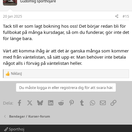
Gudomlig sporthojare
i
o
n
20 Jan 2025
#15
e
r
Tack till er som lagt bokning hos oss! Det börjar redan bli för
:
fullbokat på många kursdagar, så om du funderar, gör inte det
för länge bara.
Värt att komma ihåg är att det är ganska många som kommer
med från väntelistan, så sätt upp er. Man behöver inte betala
något alls i förväg på väntelistan heller.
NiklasJ
R
e
a
Du måste logga in eller registrera dig för att svara här.
k
t
i
Facebook
X
Bluesky
LinkedIn
Reddit
Pinterest
Tumblr
WhatsApp
Email
Link
Dela:
o
n
e
Bandagar / Kurser-forum
r
:
Sporthoj