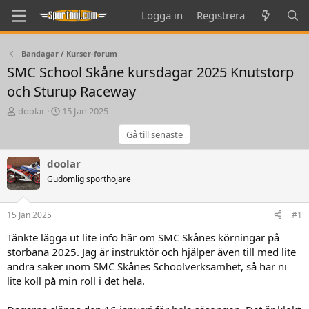
Logga in
Registrera
Bandagar / Kurser-forum
SMC School Skåne kursdagar 2025 Knutstorp
och Sturup Raceway
T
S
doolar
15 Jan 2025
h
t
Gå till senaste
r
a
e
r
a
t
doolar
d
d
Gudomlig sporthojare
s
a
t
t
a
e
15 Jan 2025
#1
r
t
Tänkte lägga ut lite info här om SMC Skånes körningar på
e
storbana 2025. Jag är instruktör och hjälper även till med lite
r
andra saker inom SMC Skånes Schoolverksamhet, så har ni
lite koll på min roll i det hela.