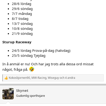
28/6 lördag
29/6 söndag
7/7 måndag
8/7 tisdag
13/7 söndag
10/8 söndag
21/9 söndag
Sturup Raceway
24/5 lördag Prova-på-dag (halvdag)
25/5 söndag Tjejdag
In å anmäl er nu! Och har jag trots alla dessa ord missat
något, fråga på.
Kokosbjornen90
,
MW-Racing
,
Wiseguy
och 4 andra
R
e
a
Skynet
k
t
Gudomlig sporthojare
i
o
n