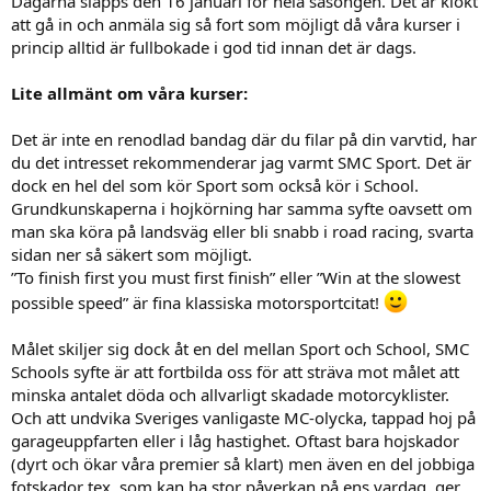
Dagarna släpps den 16 januari för hela säsongen. Det är klokt
att gå in och anmäla sig så fort som möjligt då våra kurser i
princip alltid är fullbokade i god tid innan det är dags.
Lite allmänt om våra kurser:
Det är inte en renodlad bandag där du filar på din varvtid, har
du det intresset rekommenderar jag varmt SMC Sport. Det är
dock en hel del som kör Sport som också kör i School.
Grundkunskaperna i hojkörning har samma syfte oavsett om
man ska köra på landsväg eller bli snabb i road racing, svarta
sidan ner så säkert som möjligt.
”To finish first you must first finish” eller ”Win at the slowest
possible speed” är fina klassiska motorsportcitat!
Målet skiljer sig dock åt en del mellan Sport och School, SMC
Schools syfte är att fortbilda oss för att sträva mot målet att
minska antalet döda och allvarligt skadade motorcyklister.
Och att undvika Sveriges vanligaste MC-olycka, tappad hoj på
garageuppfarten eller i låg hastighet. Oftast bara hojskador
(dyrt och ökar våra premier så klart) men även en del jobbiga
fotskador tex, som kan ha stor påverkan på ens vardag, ger