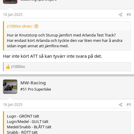
i
o
n
16 Jan 2025
#8
e
r
:
z1000sx skrev:
Hur är Knutstorp och Sturup jämfört med Arlanda Test Track?
Har endast kört Arlanda och tyckte den var liten men har å andra
sidan inget annat att jämföra med.
Har inte kört ATT så kan tyvärr inte svara på det.
z1000sx
R
e
a
MW-Racing
k
t
#51 Pro Superbike
i
o
n
16 Jan 2025
#9
e
r
Lugn - GRÖNT tält
:
Lugn/Medel - GULT tält
Medel/Snabb - BLÅTT tält
Snabb - RÖTT tält