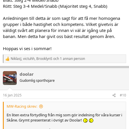
Rött: Steg 3-4 Medel/Snabb (Majoritet steg 4, Snabb)
Anledningen till detta är som sagt för att få mer homogena
grupper i både hastighet och kompetens. Vilket givetvis är
väldigt svårt att planera för innan vi väl är igång ute på
banan. Men detta har givit oss bäst resultat genom åren.
Hoppas vi ses i sommar!
NiklasJ
,
victuhh
,
BrooklynS
och 1 annan person
R
e
a
doolar
k
t
Gudomlig sporthojare
i
o
n
16 Jan 2025
#10
e
r
MW-Racing skrev:
:
En liten extra förtydling från mig som gör indelning för våra kurser i
Skåne. Grymt presenterat i övrigt av Doolar!