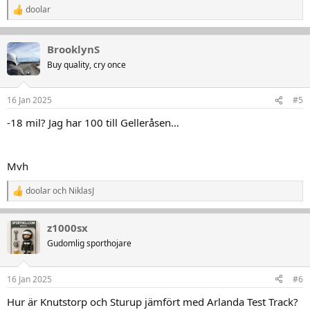
doolar
R
e
a
k
BrooklynS
t
Buy quality, cry once
i
o
n
16 Jan 2025
#5
e
r
-18 mil? Jag har 100 till Gelleråsen…
:
Mvh
doolar
och
NiklasJ
R
e
a
z1000sx
k
t
Gudomlig sporthojare
i
o
n
16 Jan 2025
#6
e
r
Hur är Knutstorp och Sturup jämfört med Arlanda Test Track?
: