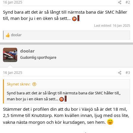
16 Jan 2025
#2
e
r
Synd bara att det är så långt till närmsta bana där SMC håller
:
till, man bor ju i en öken så sett...
Last edited:
16 Jan 2025
doolar
R
e
a
doolar
k
t
Gudomlig sporthojare
i
o
n
16 Jan 2025
#3
e
r
Skynet skrev:
:
Synd bara att det är så långt till närmsta bana där SMC håller till,,
man bor ju i en öken så sett...
Stämmer det i profilen din att du bor i Växjö så är det 18 mil,
2,5 timme till Knutstorp. Kom kvällen innan, ljug med oss lite,
vakna nästa morgon och kör kursdagen, sen hem.