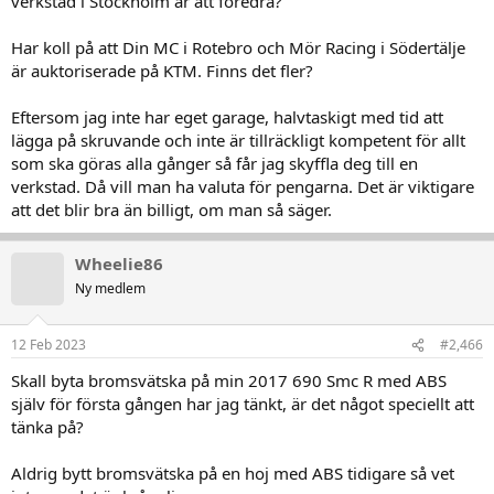
verkstad i Stockholm är att föredra?
Har koll på att Din MC i Rotebro och Mör Racing i Södertälje
är auktoriserade på KTM. Finns det fler?
Eftersom jag inte har eget garage, halvtaskigt med tid att
lägga på skruvande och inte är tillräckligt kompetent för allt
som ska göras alla gånger så får jag skyffla deg till en
verkstad. Då vill man ha valuta för pengarna. Det är viktigare
att det blir bra än billigt, om man så säger.
Wheelie86
Ny medlem
12 Feb 2023
#2,466
Skall byta bromsvätska på min 2017 690 Smc R med ABS
själv för första gången har jag tänkt, är det något speciellt att
tänka på?
Aldrig bytt bromsvätska på en hoj med ABS tidigare så vet