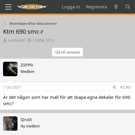
Logga in
Registrera
Modellspecifika diskussioner
Ktm 690 smc-r
T
S
Lindquist
13 Mar 2012
h
t
r
a
Gå till senaste
e
r
a
t
ZIPP0
d
d
Medlem
s
a
t
t
a
e
1 Oct 2021
#2,461
r
t
Är det någon som har mall för att skapa egna dekaler för 690
e
smc?
r
QraX
Ny medlem