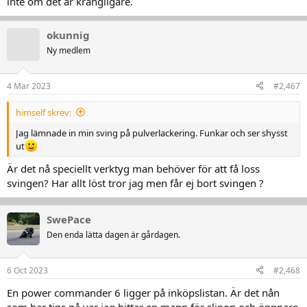
inte om det är krångligare.
okunnig
Ny medlem
4 Mar 2023
#2,467
himself skrev:
Jag lämnade in min sving på pulverlackering. Funkar och ser shysst
ut
Är det nå speciellt verktyg man behöver för att få loss
svingen? Har allt löst tror jag men får ej bort svingen ?
SwePace
Den enda lätta dagen är gårdagen.
6 Oct 2023
#2,468
En power commander 6 ligger på inköpslistan. Är det nån
som har tips på var jag hittar en mapp för slipon och öppnare