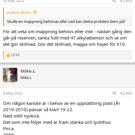
29 Mar 2022
#2,463
joelbck skrev:
Skulle en mappning behövas eller vad kan detta problem bero på?
För att veta om mappning behövs eller inte - nästan gång den
går på reserven, tanka fullt med 4T alkylatbensin och se om
det gör skillnad. Gör det skillnad, mappa om hojen för E10.
QraX
R
e
a
Mike.L
k
t
Mike.L
i
o
n
8 May 2022
#2,464
e
r
Om någon kanske är i behov av en uppsättning plast (År
:
2019-2010) passar så klart 19-22.
Näst intill nyskick.
Det som inte följer med är fram stänka och lyckthus.
Pm.a
2000:-