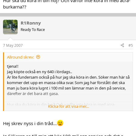
Hur ska du köra in din hoj? Och varför inte köra in med acra-
burkarna??
R1Ronny
Ready To Race
7 May 2007
#5
Allround skrev:
tjena!!
Jag köpte också en ny 640 i lördags..
Är lite fundersam också på hur jag ska köra in den. Söker man här så
kommer det upp en massa olika svar. Som jag har förstått det ska
man ju bara köra lugnt i 100 mil sen lämnar man in den på service,
därefter är det bara att gasa.
Hur ska du köra in din hoj? Och varför inte köra in med acra-
Klicka för att visa mer...
burkarna??
Hej skrev nyss i din tråd...