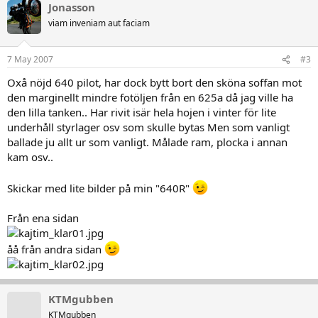
Jonasson
viam inveniam aut faciam
7 May 2007
#3
Oxå nöjd 640 pilot, har dock bytt bort den sköna soffan mot
den marginellt mindre fotöljen från en 625a då jag ville ha
den lilla tanken.. Har rivit isär hela hojen i vinter för lite
underhåll styrlager osv som skulle bytas Men som vanligt
ballade ju allt ur som vanligt. Målade ram, plocka i annan
kam osv..
Skickar med lite bilder på min "640R"
Från ena sidan
åå från andra sidan
KTMgubben
KTMgubben