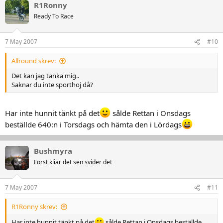
R1Ronny
Ready To Race
7 May 2007
#10
Allround skrev:
Det kan jag tänka mig..
Saknar du inte sporthoj då?
Har inte hunnit tänkt på det
sålde Rettan i Onsdags
beställde 640:n i Torsdags och hämta den i Lördags
Bushmyra
Först kliar det sen svider det
7 May 2007
#11
R1Ronny skrev:
Har inte hunnit tänkt på det
sålde Rettan i Onsdags beställde