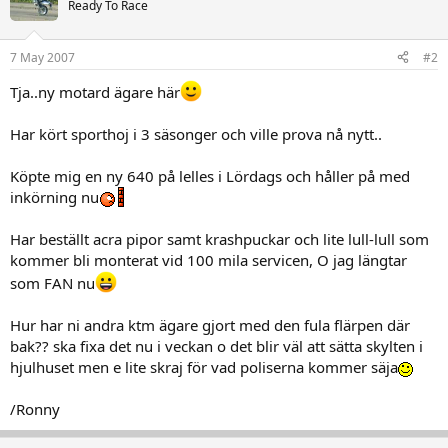
Ready To Race
7 May 2007
#2
Tja..ny motard ägare här
Har kört sporthoj i 3 säsonger och ville prova nå nytt..
Köpte mig en ny 640 på lelles i Lördags och håller på med
inkörning nu
Har beställt acra pipor samt krashpuckar och lite lull-lull som
kommer bli monterat vid 100 mila servicen, O jag längtar
som FAN nu
Hur har ni andra ktm ägare gjort med den fula flärpen där
bak?? ska fixa det nu i veckan o det blir väl att sätta skylten i
hjulhuset men e lite skraj för vad poliserna kommer säja
/Ronny