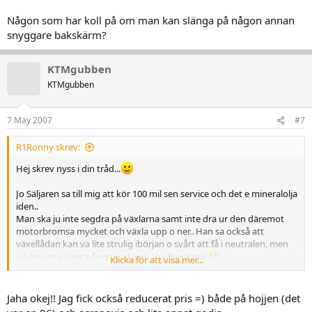
Någon som har koll på om man kan slänga på någon annan
snyggare bakskärm?
KTMgubben
KTMgubben
7 May 2007
#7
R1Ronny skrev:
Hej skrev nyss i din tråd...
Jo Säljaren sa till mig att kör 100 mil sen service och det e mineralolja
iden..
Man ska ju inte segdra på växlarna samt inte dra ur den däremot
motorbromsa mycket och växla upp o ner.. Han sa också att
växellådan kan va lite strulig ibörjan o svårt att få i neutralen, men
jag har inte känt något problem än efter 32mil
Klicka för att visa mer...
Varför inte acra!! Jo dom va beställningsvara samt att jag lämnar dit
den och får både service,montering och ombestyckning av
Jaha okej!! Jag fick också reducerat pris =) både på hojjen (det
förgasaren till ett reduserat pris