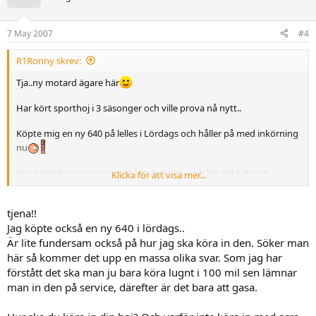
7 May 2007
#4
R1Ronny skrev:
Tja..ny motard ägare här
Har kört sporthoj i 3 säsonger och ville prova nå nytt..
Köpte mig en ny 640 på lelles i Lördags och håller på med inkörning
nu
Har beställt acra pipor samt krashpuckar och lite lull-lull som
Klicka för att visa mer...
kommer bli monterat vid 100 mila servicen, O jag längtar som FAN
nu
tjena!!
Hur har ni andra ktm ägare gjort med den fula flärpen där bak?? ska
Jag köpte också en ny 640 i lördags..
fixa det nu i veckan o det blir väl att sätta skylten i hjulhuset men e
Är lite fundersam också på hur jag ska köra in den. Söker man
lite skraj för vad poliserna kommer säja
här så kommer det upp en massa olika svar. Som jag har
förstått det ska man ju bara köra lugnt i 100 mil sen lämnar
/Ronny
man in den på service, därefter är det bara att gasa.