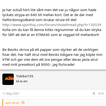
Ja har också hört lite sånt men det var ju någon som hade
lyckats strypa en 640 till mellan kort. Det är de där med
helfordonsgodkänd som brukar strula till det!
http://www.sporthoj.com/forum/showthread.php?t=130539
Kolla om du kan få denna killes regnummer så du kan stryka
för SBP att det är en KTM640 som är reggad till mellankort!
Be Beviks skriva på ett papper som styrker att de verkligen
fixar det. Har haft strul med Beviks tidigare när jag köpte min
KTM och ger inte dem ett öre pengar efter deras jävla strul
med mitt presetkort på 9000:- jag förlorade!
Tobbe135
kå te äm
11 May 2007
#19
wiie skrev: