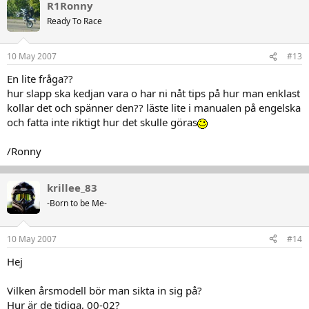
R1Ronny
Ready To Race
10 May 2007
#13
En lite fråga??
hur slapp ska kedjan vara o har ni nåt tips på hur man enklast
kollar det och spänner den?? läste lite i manualen på engelska
och fatta inte riktigt hur det skulle göras
/Ronny
krillee_83
-Born to be Me-
10 May 2007
#14
Hej
Vilken årsmodell bör man sikta in sig på?
Hur är de tidiga, 00-02?