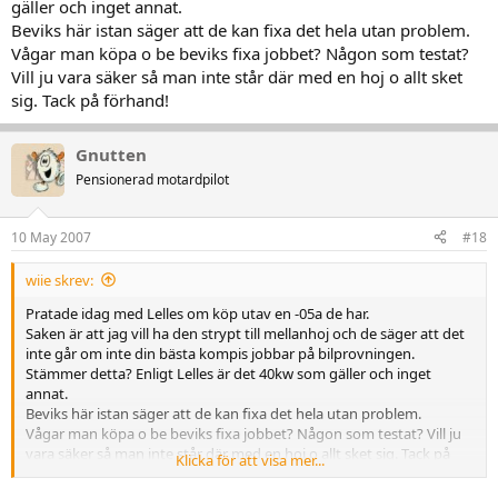
gäller och inget annat.
Beviks här istan säger att de kan fixa det hela utan problem.
Vågar man köpa o be beviks fixa jobbet? Någon som testat?
Vill ju vara säker så man inte står där med en hoj o allt sket
sig. Tack på förhand!
Gnutten
Pensionerad motardpilot
10 May 2007
#18
wiie skrev:
Pratade idag med Lelles om köp utav en -05a de har.
Saken är att jag vill ha den strypt till mellanhoj och de säger att det
inte går om inte din bästa kompis jobbar på bilprovningen.
Stämmer detta? Enligt Lelles är det 40kw som gäller och inget
annat.
Beviks här istan säger att de kan fixa det hela utan problem.
Vågar man köpa o be beviks fixa jobbet? Någon som testat? Vill ju
vara säker så man inte står där med en hoj o allt sket sig. Tack på
Klicka för att visa mer...
förhand!