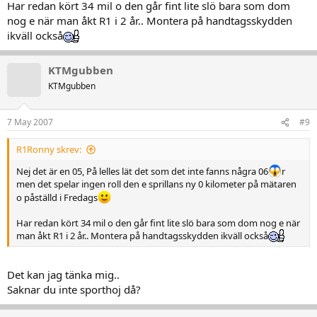
Har redan kört 34 mil o den går fint lite slö bara som dom
nog e när man åkt R1 i 2 år.. Montera på handtagsskydden
ikväll också
KTMgubben
KTMgubben
7 May 2007
#9
R1Ronny skrev:
Nej det är en 05, På lelles lät det som det inte fanns några 06
r
men det spelar ingen roll den e sprillans ny 0 kilometer på mätaren
o påställd i Fredags
Har redan kört 34 mil o den går fint lite slö bara som dom nog e när
man åkt R1 i 2 år.. Montera på handtagsskydden ikväll också
Det kan jag tänka mig..
Saknar du inte sporthoj då?