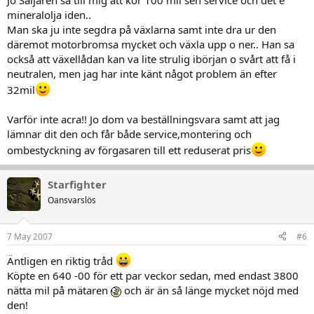
Jo Säljaren sa till mig att kör 100 mil sen service och det e
mineralolja iden..
Man ska ju inte segdra på växlarna samt inte dra ur den
däremot motorbromsa mycket och växla upp o ner.. Han sa
också att växellådan kan va lite strulig ibörjan o svårt att få i
neutralen, men jag har inte känt något problem än efter
32mil
Varför inte acra!! Jo dom va beställningsvara samt att jag
lämnar dit den och får både service,montering och
ombestyckning av förgasaren till ett reduserat pris
Starfighter
Oansvarslös
7 May 2007
#6
Äntligen en riktig tråd
Köpte en 640 -00 för ett par veckor sedan, med endast 3800
nätta mil på mätaren
och är än så länge mycket nöjd med
den!