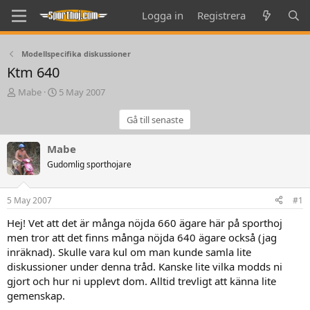
Logga in
Registrera
Modellspecifika diskussioner
Ktm 640
T
S
Mabe
5 May 2007
h
t
r
a
Gå till senaste
e
r
a
t
Mabe
d
d
Gudomlig sporthojare
s
a
t
t
a
e
5 May 2007
#1
r
t
Hej! Vet att det är många nöjda 660 ägare här på sporthoj
e
men tror att det finns många nöjda 640 ägare också (jag
r
inräknad). Skulle vara kul om man kunde samla lite
diskussioner under denna tråd. Kanske lite vilka modds ni
gjort och hur ni upplevt dom. Alltid trevligt att känna lite
gemenskap.