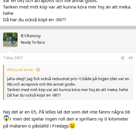
var en 06) och acrapovis och lite annat godis.
Tanken med mitt köp var att kunna köra mer hoj än att meka.
hehe
Då har du också köpt en -06??
R1Ronny
Ready To Race
7 May 2007
#8
Allround skrev:
Jaha okej!! Jag fick också reducerat pris =) både på hojjen (det var en
06) och acrapovis och lite annat godis.
Tanken med mitt köp var att kunna köra mer hoj än att meka. hehe
Då har du också köpt en -06??
Nej det är en 05, På lelles lät det som det inte fanns några 06
r men det spelar ingen roll den e sprillans ny 0 kilometer
på mätaren o påställd i Fredags