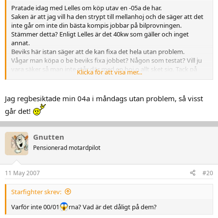
Pratade idag med Lelles om köp utav en -05a de har.
Saken är att jag vill ha den strypt till mellanhoj och de säger att det
inte går om inte din bästa kompis jobbar på bilprovningen.
Stämmer detta? Enligt Lelles är det 40kw som gäller och inget
annat.
Beviks här istan säger att de kan fixa det hela utan problem.
Vågar man köpa o be beviks fixa jobbet? Någon som testat? Vill ju
vara säker så man inte står där med en hoj o allt sket sig. Tack på
Klicka för att visa mer...
förhand!
Jag regbesiktade min 04a i måndags utan problem, så visst
går det!
Gnutten
Pensionerad motardpilot
11 May 2007
#20
Starfighter skrev:
Varför inte 00/01
rna? Vad är det dåligt på dem?