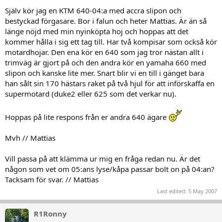
Själv kör jag en KTM 640-04:a med accra slipon och
bestyckad förgasare. Bor i falun och heter Mattias. Är än så
länge nöjd med min nyinköpta hoj och hoppas att det
kommer hålla i sig ett tag till. Har två kompisar som också kör
motardhojar. Den ena kör en 640 som jag tror nästan allt i
trimväg är gjort på och den andra kör en yamaha 660 med
slipon och kanske lite mer. Snart blir vi en till i gänget bara
han sålt sin 170 hästars raket på två hjul för att införskaffa en
supermotard (duke2 eller 625 som det verkar nu).
Hoppas på lite respons från er andra 640 ägare
Mvh // Mattias
Vill passa på att klämma ur mig en fråga redan nu. Är det
någon som vet om 05:ans lyse/kåpa passar bolt on på 04:an?
Tacksam för svar. // Mattias
Last edited:
5 May 2007
R1Ronny