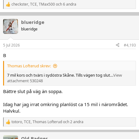
checkster
,
TCE
,
TMax500
och 6 andra
R
e
a
k
blueridge
t
blueridge
i
o
n
5 Jul 2026
#4,193
e
r
B
:
Thomas Lofterud skrev:
7 mil kors och tvärs i sydöstra Skåne. Tills vägen tog slut…
View
attachment 530248
Bättre slut på väg än soppa.
Idag har jag irrat omkring planlöst ca 15 mil i närområdet.
Halvkul.
totoro
,
TCE
,
Thomas Lofterud
och 2 andra
R
e
a
Old Badger
k