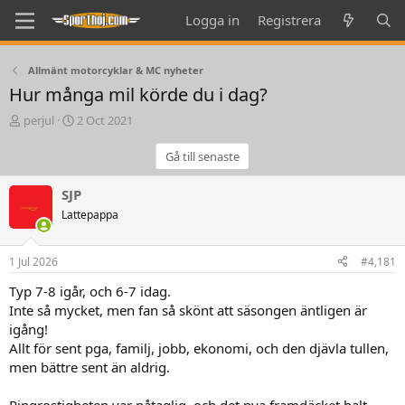
Logga in
Registrera
Allmänt motorcyklar & MC nyheter
Hur många mil körde du i dag?
T
S
perjul
2 Oct 2021
h
t
r
a
Gå till senaste
e
r
a
t
SJP
d
d
Lattepappa
s
a
t
t
a
e
1 Jul 2026
#4,181
r
t
Typ 7-8 igår, och 6-7 idag.
e
Inte så mycket, men fan så skönt att säsongen äntligen är
r
igång!
Allt för sent pga, familj, jobb, ekonomi, och den djävla tullen,
men bättre sent än aldrig.
Ringrostigheten var påtaglig, och det nya framdäcket halt,