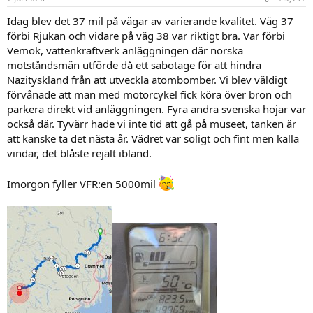
e
r
Idag blev det 37 mil på vägar av varierande kvalitet. Väg 37
:
förbi Rjukan och vidare på väg 38 var riktigt bra. Var förbi
Vemok, vattenkraftverk anläggningen där norska
motståndsmän utförde då ett sabotage för att hindra
Nazityskland från att utveckla atombomber. Vi blev väldigt
förvånade att man med motorcykel fick köra över bron och
parkera direkt vid anläggningen. Fyra andra svenska hojar var
också där. Tyvärr hade vi inte tid att gå på museet, tanken är
att kanske ta det nästa år. Vädret var soligt och fint men kalla
vindar, det blåste rejält ibland.
Imorgon fyller VFR:en 5000mil