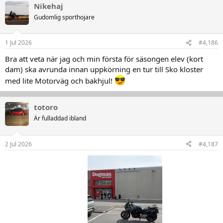
Nikehaj
Gudomlig sporthojare
1 Jul 2026
#4,186
Bra att veta när jag och min första för säsongen elev (kort
dam) ska avrunda innan uppkörning en tur till Sko kloster
med lite Motorväg och bakhjul!
totoro
Är fulladdad ibland
2 Jul 2026
#4,187