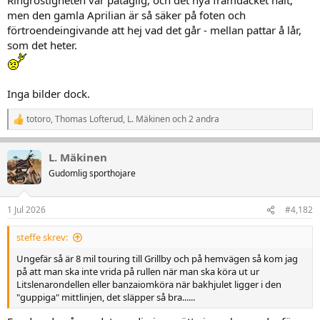
men den gamla Aprilian är så säker på foten och
förtroendeingivande att hej vad det går - mellan pattar å lår,
som det heter.
Inga bilder dock.
totoro
,
Thomas Lofterud
,
L. Mäkinen
och 2 andra
R
e
a
L. Mäkinen
k
t
Gudomlig sporthojare
i
o
n
1 Jul 2026
#4,182
e
r
steffe skrev:
:
Ungefär så är 8 mil touring till Grillby och på hemvägen så kom jag
på att man ska inte vrida på rullen när man ska köra ut ur
Litslenarondellen eller banzaiomköra när bakhjulet ligger i den
"guppiga" mittlinjen, det släpper så bra......