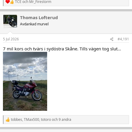
TCE
och
Mr_Firestorm
R
e
a
Thomas Lofterud
k
t
Avdankad murvel
i
o
n
5 Jul 2026
#4,191
e
r
7 mil kors och tvärs i sydöstra Skåne. Tills vägen tog slut…
:
tobbes
,
TMax500
,
totoro
och 9 andra
R
e
a