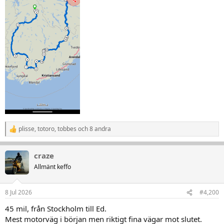
plisse
,
totoro
,
tobbes
och 8 andra
R
e
a
craze
k
t
Allmänt keffo
i
o
n
8 Jul 2026
#4,200
e
r
45 mil, från Stockholm till Ed.
:
Mest motorväg i början men riktigt fina vägar mot slutet.