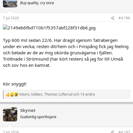
Buy quality, cry once
i
o
n
7 Jul 2026
#4,196
e
r
:
Typ 600 mil sedan 22/6. Har dragit igenom Tatrabergen
under en vecka; resten dit/hem och i Finspång fick jag feeling
och betade av de av mig okörda grusvägarna i fjällen.
Tröttnade i Strömsund (har kört resten) så jag for till Umeå
och sov hos en kamrat.
Kör snyggt!
totoro
,
tobbes
,
Thomas Lofterud
och 14 andra
R
e
a
Skynet
k
t
Gudomlig sporthojare
i
o
n
7 Jul 2026
#4,197