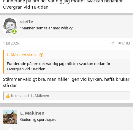
Funderade på om det var dig jag mötte i svackan nedanför
Övergran vid 18-tiden.
steffe
"Mannen som talar med whisky"
1 Jul 2026
#4,183
L. Mäkinen skrev:
Funderade på om det var dig jag mötte i svackan nedanför
Övergran vid 18-tiden.
Stämmer väldigt bra, man håller igen vid kyrkan, haffa brukar
stå där.
Nikehaj
och
L. Mäkinen
R
e
a
k
L. Mäkinen
t
Gudomlig sporthojare
i
o
n