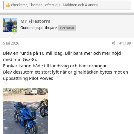
checkster
,
Thomas Lofterud
,
L. Mäkinen
och 4 andra
R
e
a
Mr_Firestorm
k
t
Gudomlig sporthojare
Personal
i
o
n
5 Jul 2026
#4,189
e
r
Blev en runda på 10 mil idag. Blir bara mer och mer nöjd
:
med min Gsx-8r.
Funkar kanon både till landsväg och bankörningar.
Blev dessutom ett stort lyft när originaldäcken byttes mot en
uppsättning Pilot Power.