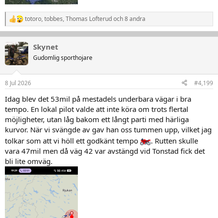
totoro
,
tobbes
,
Thomas Lofterud
och 8 andra
R
e
a
k
Skynet
t
Gudomlig sporthojare
i
o
n
8 Jul 2026
#4,199
e
r
Idag blev det 53mil på mestadels underbara vägar i bra
:
tempo. En lokal pilot valde att inte köra om trots flertal
möjligheter, utan låg bakom ett långt parti med härliga
kurvor. När vi svängde av gav han oss tummen upp, vilket jag
tolkar som att vi höll ett godkänt tempo
. Rutten skulle
vara 47mil men då väg 42 var avstängd vid Tonstad fick det
bli lite omväg.