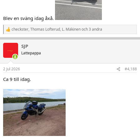
Blev en sväng idag åxå.
checkster
,
Thomas Lofterud
,
L. Mäkinen
och 3 andra
R
e
a
SJP
k
t
Lattepappa
i
o
n
2 Jul 2026
#4,188
e
r
Ca 9 till idag.
: