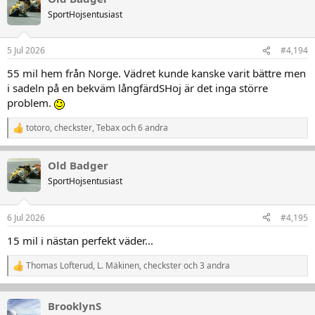
t
SportHojsentusiast
i
o
n
5 Jul 2026
#4,194
e
r
55 mil hem från Norge. Vädret kunde kanske varit bättre men
:
i sadeln på en bekväm långfärdSHoj är det inga större
problem.
totoro
,
checkster
,
Tebax
och 6 andra
R
e
a
Old Badger
k
t
SportHojsentusiast
i
o
n
6 Jul 2026
#4,195
e
r
15 mil i nästan perfekt väder...
:
Thomas Lofterud
,
L. Mäkinen
,
checkster
och 3 andra
R
e
a
k
BrooklynS
t