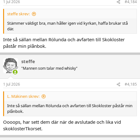
1 Jul 2026
#4,184
e
r
:
steffe skrev:
Stämmer väldigt bra, man håller igen vid kyrkan, haffa brukar stå
där.
Inte så sällan mellan Rölunda och avfarten till Skokloster
påstår min plånbok.
steffe
"Mannen som talar med whisky"
1 Jul 2026
#4,185
L. Mäkinen skrev:
Inte så sällan mellan Rölunda och avfarten till Skokloster påstår min
plånbok.
Oooops, har sett dem där när de avslutade och lika vid
skoklosterTkorset.