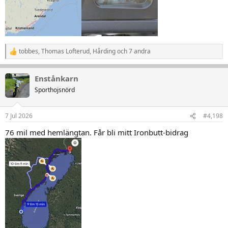
tobbes
,
Thomas Lofterud
,
Hårding
och 7 andra
R
e
a
Enstånkarn
k
t
Sporthojsnörd
i
o
n
7 Jul 2026
#4,198
e
r
76 mil med hemlängtan. Får bli mitt Ironbutt-bidrag
: