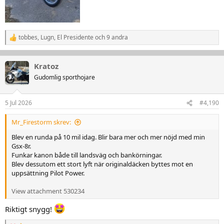
tobbes
,
Lugn
,
El Presidente
och 9 andra
R
e
a
k
Kratoz
t
Gudomlig sporthojare
i
o
n
5 Jul 2026
#4,190
e
r
:
Mr_Firestorm skrev:
Blev en runda på 10 mil idag. Blir bara mer och mer nöjd med min
Gsx-8r.
Funkar kanon både till landsväg och bankörningar.
Blev dessutom ett stort lyft när originaldäcken byttes mot en
uppsättning Pilot Power.
View attachment 530234
Riktigt snygg!