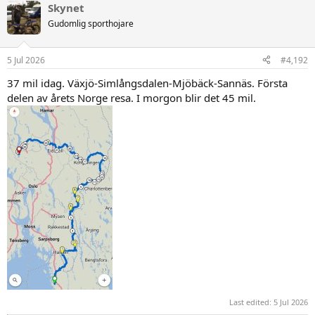
Skynet
k
t
Gudomlig sporthojare
i
o
n
5 Jul 2026
#4,192
e
r
37 mil idag. Växjö-Simlångsdalen-Mjöbäck-Sannäs. Första
:
delen av årets Norge resa. I morgon blir det 45 mil.
Last edited:
5 Jul 2026