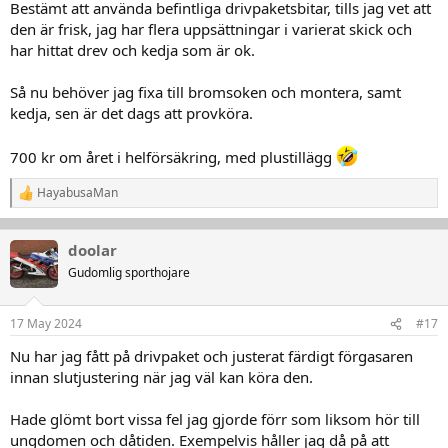
Bestämt att använda befintliga drivpaketsbitar, tills jag vet att
den är frisk, jag har flera uppsättningar i varierat skick och
har hittat drev och kedja som är ok.
Så nu behöver jag fixa till bromsoken och montera, samt
kedja, sen är det dags att provköra.
700 kr om året i helförsäkring, med plustillägg
HayabusaMan
R
e
a
k
doolar
t
Gudomlig sporthojare
i
o
n
17 May 2024
#17
e
r
Nu har jag fått på drivpaket och justerat färdigt förgasaren
:
innan slutjustering när jag väl kan köra den.
Hade glömt bort vissa fel jag gjorde förr som liksom hör till
ungdomen och dåtiden. Exempelvis håller jag då på att