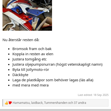
Nu återstår resten då:
Bromsok fram och bak
Koppla in resten av elen
Justera tomgång etc
Justera oljepumpsnurran (högst vetenskapligt namn)
Byta till Jollymoto-rör
Däckbyte
Laga de plastkåpor som behöver lagas (läs alla)
med mera med mera
Last edited:
18 Sep 2025
Hamamatsu
,
laidback
,
Tummenihanden
och 37 andra
R
e