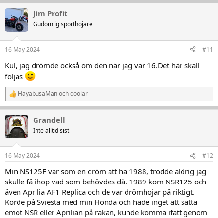
a
k
Jim Profit
t
Gudomlig sporthojare
i
o
n
16 May 2024
#11
e
r
Kul, jag drömde också om den när jag var 16.Det här skall
:
följas
HayabusaMan
och
doolar
R
e
a
Grandell
k
t
Inte alltid sist
i
o
n
16 May 2024
#12
e
r
Min NS125F var som en dröm att ha 1988, trodde aldrig jag
:
skulle få ihop vad som behövdes då. 1989 kom NSR125 och
även Aprilia AF1 Replica och de var drömhojar på riktigt.
Körde på Sviesta med min Honda och hade inget att sätta
emot NSR eller Aprilian på rakan, kunde komma ifatt genom