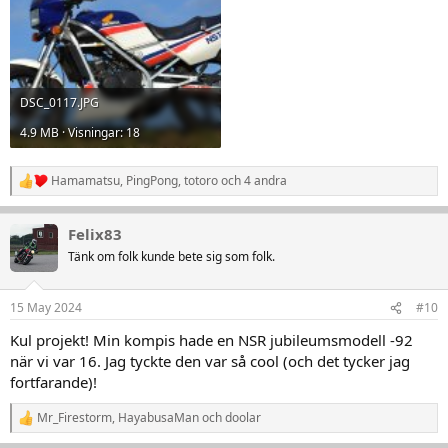
DSC_0117.JPG
4.9 MB · Visningar: 18
Hamamatsu
,
PingPong
,
totoro
och 4 andra
R
e
a
Felix83
k
t
Tänk om folk kunde bete sig som folk.
i
o
n
15 May 2024
#10
e
r
Kul projekt! Min kompis hade en NSR jubileumsmodell -92
:
när vi var 16. Jag tyckte den var så cool (och det tycker jag
fortfarande)!
Mr_Firestorm
,
HayabusaMan
och
doolar
R
e