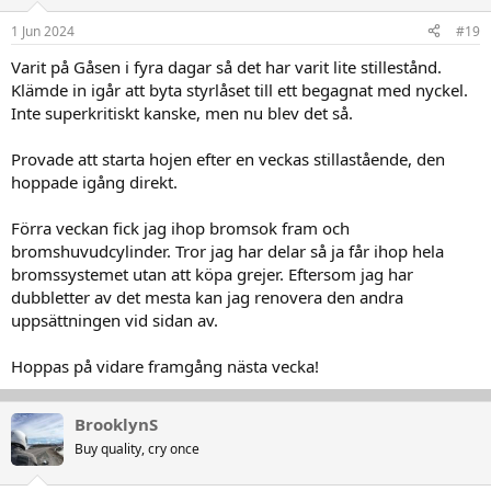
o
n
1 Jun 2024
#19
e
r
Varit på Gåsen i fyra dagar så det har varit lite stillestånd.
:
Klämde in igår att byta styrlåset till ett begagnat med nyckel.
Inte superkritiskt kanske, men nu blev det så.
Provade att starta hojen efter en veckas stillastående, den
hoppade igång direkt.
Förra veckan fick jag ihop bromsok fram och
bromshuvudcylinder. Tror jag har delar så ja får ihop hela
bromssystemet utan att köpa grejer. Eftersom jag har
dubbletter av det mesta kan jag renovera den andra
uppsättningen vid sidan av.
Hoppas på vidare framgång nästa vecka!
BrooklynS
Buy quality, cry once