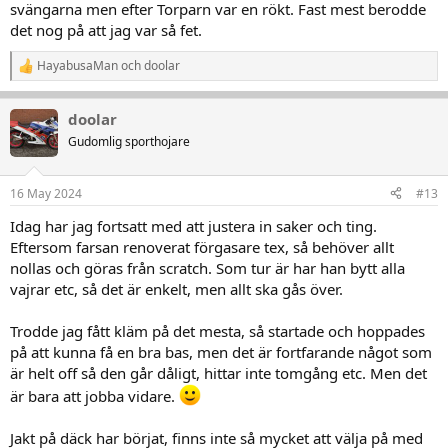
svängarna men efter Torparn var en rökt. Fast mest berodde
det nog på att jag var så fet.
HayabusaMan
och
doolar
R
e
a
doolar
k
t
Gudomlig sporthojare
i
o
n
16 May 2024
#13
e
r
Idag har jag fortsatt med att justera in saker och ting.
:
Eftersom farsan renoverat förgasare tex, så behöver allt
nollas och göras från scratch. Som tur är har han bytt alla
vajrar etc, så det är enkelt, men allt ska gås över.
Trodde jag fått kläm på det mesta, så startade och hoppades
på att kunna få en bra bas, men det är fortfarande något som
är helt off så den går dåligt, hittar inte tomgång etc. Men det
är bara att jobba vidare.
Jakt på däck har börjat, finns inte så mycket att välja på med