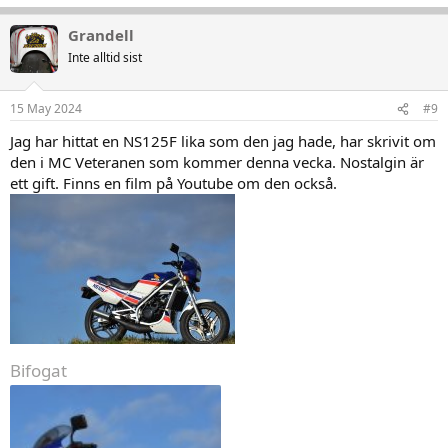
e
a
Grandell
k
t
Inte alltid sist
i
o
n
15 May 2024
#9
e
r
Jag har hittat en NS125F lika som den jag hade, har skrivit om
:
den i MC Veteranen som kommer denna vecka. Nostalgin är
ett gift. Finns en film på Youtube om den också.
Bifogat