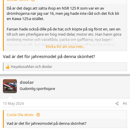
Då är det dags att sätta ihop en NSR 125 R som var en av
drömhojarna när jag var 16, men jag hade inte råd och det fick bli
en Kawa 125:a istället.
Farsan hade också dille på de här, och köpte på sig först en, sen en
till och sen ytterligare en hög med delar, motor etc. Han hann göra
iordning motor och växellåda, packa om gafflarna, nya lager i
princip överallt. Sen blev det stillestånd fram till hans bortgång.
Klicka för att visa mer...
Men nu ska jag sätta ihop den! 21 ägare har den haft, säkert alla
Vad är det för jahresmodel på denna skönhet?
utom jag och min far i 16-årsåldern, skruvat därefter...
HayabusaMan
och
doolar
R
Tänk om livet vore så enkelt som tvåtakt... Hojen har inte varit igång
e
på säkert tio år, stått i ett garage halvt nedplockad. Jag kollar så
a
oljepumpen snurrar, fyller på tvåtaktsolja, blandar dessutom olja i
doolar
k
en skvätt bensin för första uppstart. Koppla in tändningslås, ladda
t
Gudomlig sporthojare
i
ett gammalt Biltemabatteri, å så startar vi väl? Bara klick klick klick.
o
Kollade runt lite och hittade startmotorn, den hade inte ena kabeln
n
på, så på med den då, å så startar vi väl nudå???
15 May 2024
#6
e
r
Coola Ola skrev:
:
Vad är det för jahresmodel på denna skönhet?