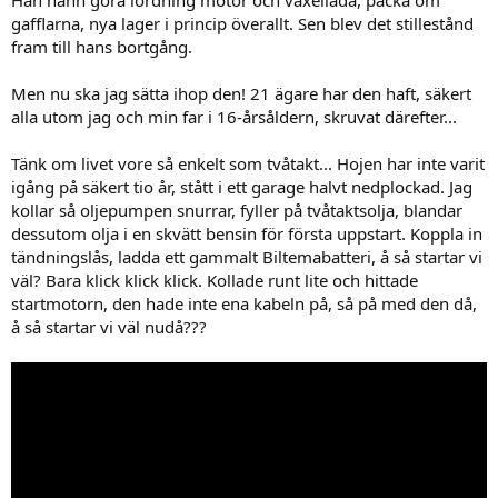
gafflarna, nya lager i princip överallt. Sen blev det stillestånd
fram till hans bortgång.
Men nu ska jag sätta ihop den! 21 ägare har den haft, säkert
alla utom jag och min far i 16-årsåldern, skruvat därefter...
Tänk om livet vore så enkelt som tvåtakt... Hojen har inte varit
igång på säkert tio år, stått i ett garage halvt nedplockad. Jag
kollar så oljepumpen snurrar, fyller på tvåtaktsolja, blandar
dessutom olja i en skvätt bensin för första uppstart. Koppla in
tändningslås, ladda ett gammalt Biltemabatteri, å så startar vi
väl? Bara klick klick klick. Kollade runt lite och hittade
startmotorn, den hade inte ena kabeln på, så på med den då,
å så startar vi väl nudå???