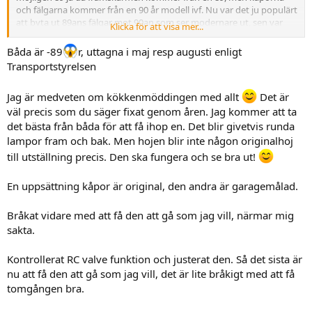
och fälgarna kommer från en 90 år modell ivf. Nu var det ju populärt
att byta ut 89ans fälgar mot 90an som ser modernare ut, sen var
Klicka för att visa mer...
det ju vanligt att 16 åriga piloter klotade och då plockade man ju på
de ersättnings kåpor man kom över 89-92.
Båda är -89
r, uttagna i maj resp augusti enligt
Transportstyrelsen
Så vilken tonårsdrömhoj har du? 89an eller 90an?
Jag är medveten om kökkenmöddingen med allt
Det är
Rätta mig gärna om jag har fel men 89an råkar ju vara min
väl precis som du säger fixat genom åren. Jag kommer att ta
tonårsdrömhoj och jag har nog sett alla 89or med Blockets
bevakning under de senaste 10-15ish åren....
det bästa från båda för att få ihop en. Det blir givetvis runda
lampor fram och bak. Men hojen blir inte någon originalhoj
till utställning precis. Den ska fungera och se bra ut!
En uppsättning kåpor är original, den andra är garagemålad.
Bråkat vidare med att få den att gå som jag vill, närmar mig
sakta.
Kontrollerat RC valve funktion och justerat den. Så det sista är
nu att få den att gå som jag vill, det är lite bråkigt med att få
tomgången bra.