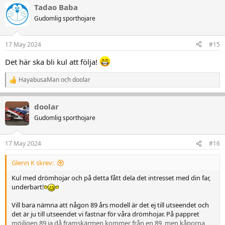
Tadao Baba
k
t
Gudomlig sporthojare
i
o
n
17 May 2024
#15
e
r
Det här ska bli kul att följa!
:
HayabusaMan
och
doolar
R
e
a
doolar
k
t
Gudomlig sporthojare
i
o
n
17 May 2024
#16
e
r
Glenn K skrev:
:
Kul med drömhojar och på detta fått dela det intresset med din far,
underbart!
Vill bara nämna att någon 89 års modell är det ej till utseendet och
det är ju till utseendet vi fastnar för våra drömhojar. På pappret
möjligen 89 ja då framskärmen kommer från en 89, men kåporna