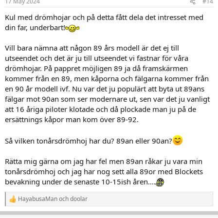
17 May 2024
#14
e
r
Kul med drömhojar och på detta fått dela det intresset med
:
din far, underbart!
Vill bara nämna att någon 89 års modell är det ej till
utseendet och det är ju till utseendet vi fastnar för våra
drömhojar. På pappret möjligen 89 ja då framskärmen
kommer från en 89, men kåporna och fälgarna kommer från
en 90 år modell ivf. Nu var det ju populärt att byta ut 89ans
fälgar mot 90an som ser modernare ut, sen var det ju vanligt
att 16 åriga piloter klotade och då plockade man ju på de
ersättnings kåpor man kom över 89-92.
Så vilken tonårsdrömhoj har du? 89an eller 90an?
Rätta mig gärna om jag har fel men 89an råkar ju vara min
tonårsdrömhoj och jag har nog sett alla 89or med Blockets
bevakning under de senaste 10-15ish åren....
HayabusaMan
och
doolar
R
e
a