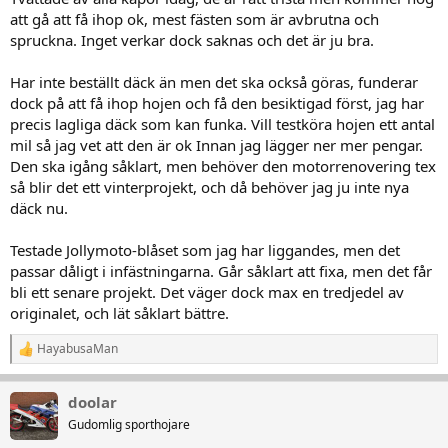
att gå att få ihop ok, mest fästen som är avbrutna och
spruckna. Inget verkar dock saknas och det är ju bra.
Har inte beställt däck än men det ska också göras, funderar
dock på att få ihop hojen och få den besiktigad först, jag har
precis lagliga däck som kan funka. Vill testköra hojen ett antal
mil så jag vet att den är ok Innan jag lägger ner mer pengar.
Den ska igång såklart, men behöver den motorrenovering tex
så blir det ett vinterprojekt, och då behöver jag ju inte nya
däck nu.
Testade Jollymoto-blåset som jag har liggandes, men det
passar dåligt i infästningarna. Går såklart att fixa, men det får
bli ett senare projekt. Det väger dock max en tredjedel av
originalet, och lät såklart bättre.
HayabusaMan
R
e
a
doolar
k
t
Gudomlig sporthojare
i