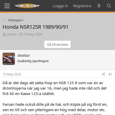
Logga in
Registrera
Hojbyggen
Honda NSR125R 1989/90/91
T
S
doolar
15 May 2024
h
t
r
a
Gå till senaste
e
r
a
t
doolar
d
d
Gudomlig sporthojare
s
a
t
t
a
e
15 May 2024
#1
r
t
Då är det dags att sätta ihop en NSR 125 R som var en av
e
drömhojarna när jag var 16, men jag hade inte råd och det
r
fick bli en Kawa 125:a istället.
Farsan hade också dille på de här, och köpte på sig först en,
sen en till och sen ytterligare en hög med delar, motor etc.
Han hann göra iordning motor och växellåda, packa om