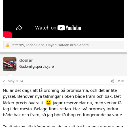
Petter85
,
Tadao Baba
,
HayabusaMan
och 6 andra
R
e
a
doolar
k
t
Gudomlig sporthojare
i
o
n
21 May 2024
#18
e
r
Nu är det dags att få ordning på bromsarna, och det är lite
:
pyssel. Behöver nya tätningar i oken både fram och bak. Det
läcker precis överallt.
Jagar reservdelar nu, men verkar få
tag i det mesta. Belägg finns redan. Har två bromscylindrar
både bak och fram, så jag bör få ihop en fungerande av varje.
Tvättade av alla kåpor idag, de är rätt trista men kommer nog