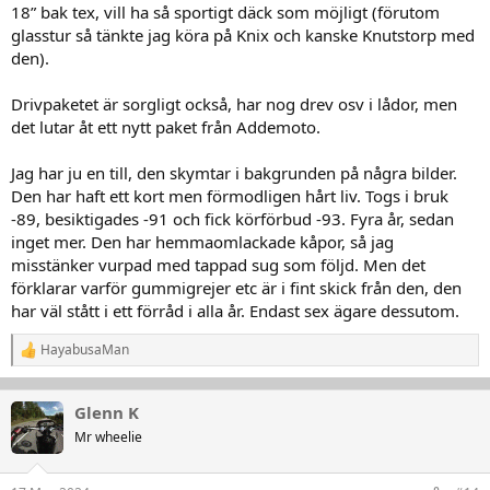
18” bak tex, vill ha så sportigt däck som möjligt (förutom
glasstur så tänkte jag köra på Knix och kanske Knutstorp med
den).
Drivpaketet är sorgligt också, har nog drev osv i lådor, men
det lutar åt ett nytt paket från Addemoto.
Jag har ju en till, den skymtar i bakgrunden på några bilder.
Den har haft ett kort men förmodligen hårt liv. Togs i bruk
-89, besiktigades -91 och fick körförbud -93. Fyra år, sedan
inget mer. Den har hemmaomlackade kåpor, så jag
misstänker vurpad med tappad sug som följd. Men det
förklarar varför gummigrejer etc är i fint skick från den, den
har väl stått i ett förråd i alla år. Endast sex ägare dessutom.
HayabusaMan
R
e
a
k
Glenn K
t
Mr wheelie
i
o
n