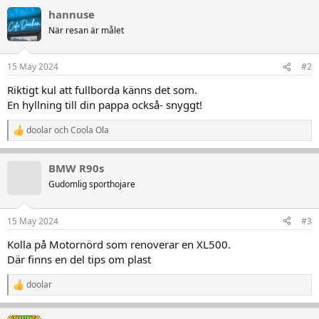
a
hannuse
k
t
När resan är målet
i
o
n
15 May 2024
#2
e
r
Riktigt kul att fullborda känns det som.
:
En hyllning till din pappa också- snyggt!
doolar
och
Coola Ola
R
e
a
BMW R90s
k
t
Gudomlig sporthojare
i
o
n
15 May 2024
#3
e
r
Kolla på Motornörd som renoverar en XL500.
:
Där finns en del tips om plast
doolar
R
e
a