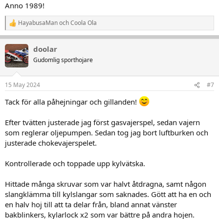
Anno 1989!
HayabusaMan
och
Coola Ola
R
e
a
doolar
k
t
Gudomlig sporthojare
i
o
n
15 May 2024
#7
e
Fick sig en tvätt nu när jag vet att den går:
r
Tack för alla påhejningar och gillanden!
:
View attachment 498541
View attachment 498542
Efter tvätten justerade jag först gasvajerspel, sedan vajern
Den italienska plasthögen är i högst varierat skick, räknar med att
som reglerar oljepumpen. Sedan tog jag bort luftburken och
detta blir det svåraste i hela projektet:
justerade chokevajerspelet.
View attachment 498543
Kontrollerade och toppade upp kylvätska.
Nu återstår resten då:
Hittade många skruvar som var halvt åtdragna, samt någon
Bromsok fram och bak
slangklämma till kylslangar som saknades. Gött att ha en och
Koppla in resten av elen
Justera tomgång etc
en halv hoj till att ta delar från, bland annat vänster
Justera oljepumpsnurran (högst vetenskapligt namn)
bakblinkers, kylarlock x2 som var bättre på andra hojen.