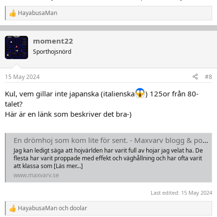
Byta till Jollymoto-rör
Däckbyte
HayabusaMan
R
Laga de plastkåpor som behöver lagas (läs alla)
e
med mera med mera
a
k
moment22
t
Sporthojsnörd
i
o
n
15 May 2024
#8
e
r
Kul, vem gillar inte japanska (italienska
) 125or från 80-
:
talet?
Här är en länk som beskriver det bra-)
En drömhoj som kom lite för sent. - Maxvarv blogg & podd
Jag kan ledigt säga att hojvärlden har varit full av hojar jag velat ha. De
flesta har varit proppade med effekt och väghållning och har ofta varit
att klassa som [Läs mer...]
www.maxvarv.se
Last edited:
15 May 2024
HayabusaMan
och
doolar
R