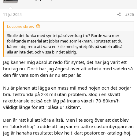
11 Jul 2024
#326
Loccone skrev:
Skulle det funka med syntetpälsöverdrag tro? Borde vara mer
förlåtande material att jobba med som lekman. Förutsatt att du
känner dig redo att vara en kille med syntetpäls på sadeln alltså -
alla är inte det, och vissa blir det aldrig.
Jag känner mig absolut redo för syntet, det har jag varit ett
bra tag nu. Dock har jag ångest över att arbeta med sadeln så
den får vara som den är nu ett par år.
Nu är planen att lägga en mass mil med hojen och det börjar
bra. Testrunda på 2-3 mil utan problem. Slog i en skvätt
raketbränsle också och låg på treans växel i 70-80km/h
väldigt länge för att "blåsa ur skiten".
Den är rätt kul att köra alltså. Men lite sorg över att det blev
en "blockethoj" trodde att jag var en bättre custombyggare än
jag är hahaha resultatet blev helt klart postorder-katalog-hoj.