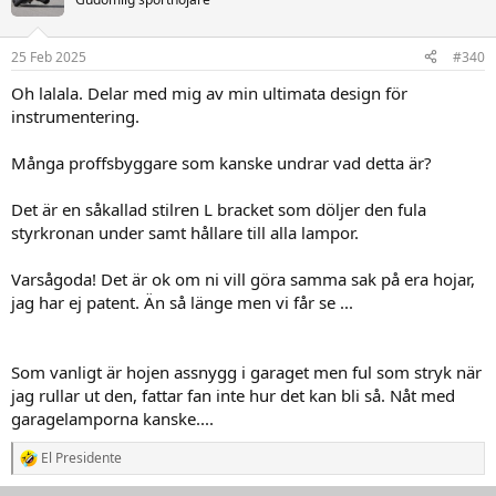
i
o
n
25 Feb 2025
#340
e
r
Oh lalala. Delar med mig av min ultimata design för
:
instrumentering.
Många proffsbyggare som kanske undrar vad detta är?
Det är en såkallad stilren L bracket som döljer den fula
styrkronan under samt hållare till alla lampor.
Varsågoda! Det är ok om ni vill göra samma sak på era hojar,
jag har ej patent. Än så länge men vi får se ...
Som vanligt är hojen assnygg i garaget men ful som stryk när
jag rullar ut den, fattar fan inte hur det kan bli så. Nåt med
garagelamporna kanske....
El Presidente
R
e