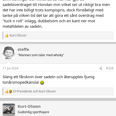
sadelöverdraget till Hondan min vilket ser ut riktigt bra men
det har inte billigt trots kompispris, dock förståeligt med
tanke på vilken tid det tar att göra ett sånt överdrag med
"tuck n roll" inlägg, dubbelsöm och en kant ner mot
metalldelen av sadeln.
Kurt-Olsson
R
e
a
steffe
k
t
"Mannen som talar med whisky"
i
o
n
11 Jul 2024
#328
e
r
Släng ett fårskinn över sadeln och återupplev fjunig
:
tonårsmopedkänsla!
El Presidente
och
Kurt-Olsson
R
e
a
k
Kurt-Olsson
t
Gudomlig sporthojare
i