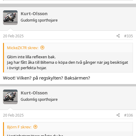
e
a
k
Kurt-Olsson
t
Gudomlig sporthojare
i
o
n
20 Feb 2025
#335
e
r
:
MickeZX7R skrev:
Glöm inte lilla reflexen bak.
Jag har fått åka till Biltema o köpa den två gånger när jag besiktigat
i övrigt perfekta hojar.
Woot! Vilken? på regskylten? Baksärmen?
Kurt-Olsson
Gudomlig sporthojare
20 Feb 2025
#336
Björn F skrev:
Hastighetsmätare måste du ha.