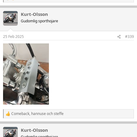
e
a
Kurt-Olsson
k
t
Gudomlig sporthojare
i
o
n
25 Feb 2025
#339
e
r
:
Comeback
,
hannuse
och
steffe
R
e
a
Kurt-Olsson
k
t
Gudomlig sporthojare