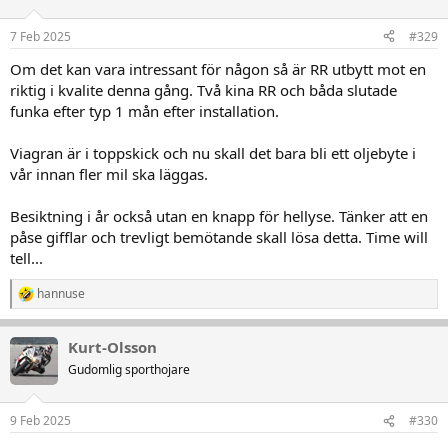
o
n
7 Feb 2025
#329
e
r
Om det kan vara intressant för någon så är RR utbytt mot en
:
riktig i kvalite denna gång. Två kina RR och båda slutade
funka efter typ 1 mån efter installation.
Viagran är i toppskick och nu skall det bara bli ett oljebyte i
vår innan fler mil ska läggas.
Besiktning i år också utan en knapp för hellyse. Tänker att en
påse gifflar och trevligt bemötande skall lösa detta. Time will
tell...
hannuse
R
e
a
Kurt-Olsson
k
t
Gudomlig sporthojare
i
o
n
9 Feb 2025
#330
e
r