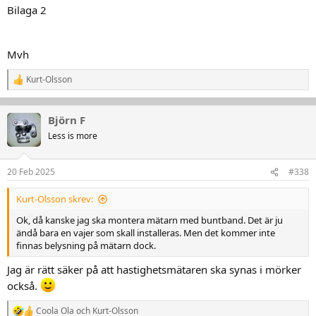
Bilaga 2
Mvh
Kurt-Olsson
R
e
a
k
Björn F
t
Less is more
i
o
n
20 Feb 2025
#338
e
r
:
Kurt-Olsson skrev:
Ok, då kanske jag ska montera mätarn med buntband. Det är ju
ändå bara en vajer som skall installeras. Men det kommer inte
finnas belysning på mätarn dock.
Jag är rätt säker på att hastighetsmätaren ska synas i mörker
också.
Coola Ola
och
Kurt-Olsson
R