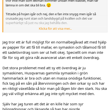
tror inte man som lekman kommer undan men klädsel, man får
lämna in om det ska bli bra.
Tittade på hojen igår och nej, den e fan inte snygg men igår så
cruisade jag runt stan och landsbygd på kvällen och det var
superhärligt så just nu ska jag behålla den.
Klicka för att visa mer...
Måste lacka batterihållaren, har fått lära mig att obehandlad plåt
rostar direkt.
Jag tror ett är full möjligt för en normalbegåvad att med hjälp
Något som Tesla borde vetat innan de tillverkade Cybertrucks
av papper för att få till mallar, en symaskin och tålamod få till
ett sadelövrdrag som ser ut helt okej. Speciellt om man inte
får för sig att göra nåt avancerat utan ett enkelt överdrag.
Det stora problemet med att sy ett överdrag är ju
symaskinen, Husqvarnas gammla symaskin i grön
hammarlack är bra och utan en massa onödiga funktioner,
fick tag på en sån på återvinningen och den orkar sy och har
en riktigt växellåda så kör man på lågen blir den stark. Nu ska
jag väl villigt erkänna att jag inte sytt mycket med den.
Själv har jag turen att det är en kille här som syr
bilinredningar och liknande så han har gjorde