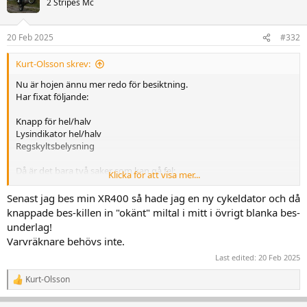
2 Stripes Mc
20 Feb 2025
#332
Kurt-Olsson skrev:
Nu är hojen ännu mer redo för besiktning.
Har fixat följande:
Knapp för hel/halv
Lysindikator hel/halv
Regskyltsbelysning
Då är det bara två saker som kan gå fel:
Klicka för att visa mer...
Ingen hastighetsmätare
Ingen varvmätare/odometer
Senast jag bes min XR400 så hade jag en ny cykeldator och då
knappade bes-killen in "okänt" miltal i mitt i övrigt blanka bes-
Hur funkar det med miltalen? Kan man skriva typ "Okänt" i
underlag!
papprerna, det är ju bara jag som säljare som förlorar på det men
Varvräknare behövs inte.
hojen är ju lika driftsäker iaf.
Last edited:
20 Feb 2025
Kurt-Olsson
R
e
a