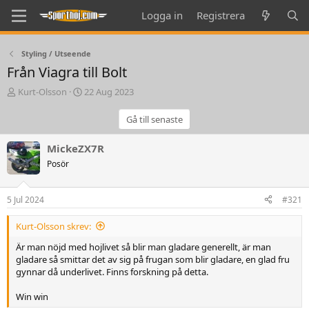
Logga in
Registrera
Styling / Utseende
Från Viagra till Bolt
T
S
Kurt-Olsson
22 Aug 2023
h
t
r
a
Gå till senaste
e
r
a
t
MickeZX7R
d
d
Posör
s
a
t
t
a
e
5 Jul 2024
#321
r
t
Kurt-Olsson skrev:
e
r
Är man nöjd med hojlivet så blir man gladare generellt, är man
gladare så smittar det av sig på frugan som blir gladare, en glad fru
gynnar då underlivet. Finns forskning på detta.
Win win