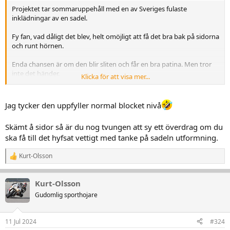
Projektet tar sommaruppehåll med en av Sveriges fulaste
inklädningar av en sadel.
Fy fan, vad dåligt det blev, helt omöjligt att få det bra bak på sidorna
och runt hörnen.
Enda chansen är om den blir sliten och får en bra patina. Men tror
inte det händer.
Klicka för att visa mer...
Nu ska jg bara fokusera på att lägga många mil med hojen och få
Jag tycker den uppfyller normal blocket nivå
den pålitlig.
Skämt å sidor så är du nog tvungen att sy ett överdrag om du
ska få till det hyfsat vettigt med tanke på sadeln utformning.
Kurt-Olsson
R
e
a
Kurt-Olsson
k
t
Gudomlig sporthojare
i
o
n
11 Jul 2024
#324
e