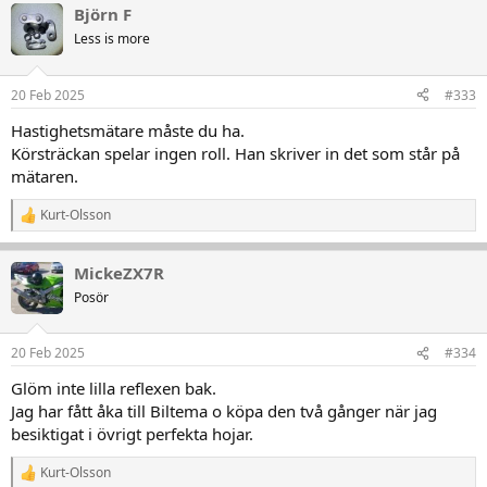
Björn F
k
t
Less is more
i
o
n
20 Feb 2025
#333
e
r
Hastighetsmätare måste du ha.
:
Körsträckan spelar ingen roll. Han skriver in det som står på
mätaren.
Kurt-Olsson
R
e
a
MickeZX7R
k
t
Posör
i
o
n
20 Feb 2025
#334
e
r
Glöm inte lilla reflexen bak.
:
Jag har fått åka till Biltema o köpa den två gånger när jag
besiktigat i övrigt perfekta hojar.
Kurt-Olsson
R