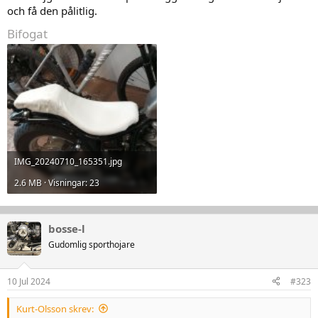
och få den pålitlig.
Bifogat
IMG_20240710_165351.jpg
2.6 MB · Visningar: 23
bosse-l
Gudomlig sporthojare
10 Jul 2024
#323
Kurt-Olsson skrev: