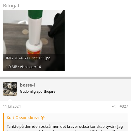
Bifogat
IMG_20240711_155153.jpg
1.9 MB · Visningar: 14
bosse-l
Gudomlig sporthojare
11 Jul 2024
#327
Kurt-Olsson skrev:
Tänkte på den iden också men det kräver också kunskap tyvärr. Jag