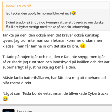
r
bosse-l skrev:
:
Jag tycker den uppfyller normal blocket nivå
Skämt å sidor så är du nog tvungen att sy ett överdrag om du ska
få till det hyfsat vettigt med tanke på sadeln utformning.
Tänkte på den iden också men det kräver också kunskap
tyvärr. Jag tror inte man som lekman kommer undan men
klädsel, man får lämna in om det ska bli bra.
Tittade på hojen igår och nej, den e fan inte snygg men igår
så cruisade jag runt stan och landsbygd på kvällen och det var
superhärligt så just nu ska jag behålla den.
Måste lacka batterihållaren, har fått lära mig att obehandlad
plåt rostar direkt.
Något som Tesla borde vetat innan de tillverkade Cybertrucks
Loccone