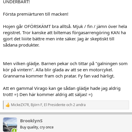
UNDERBART!
:
Första premiärturen till macken!
Hojen går OFÖRSKÄMT bra alltså. Mjuk / fin / jämn över hela
registret. Tror kanske att biltemas förgasarrengöring KAN ha
gjort det liiiite bättre men inte säker. Jag är skeptiskt till
sådana produkter.
Men vilken glädje. Barnen pekar och tittar på "galningen som
kör på vintern". Alla blir glada av att se en motorcykel.
Grannarna kommer fram och pratar. Fy fan vad härligt.
Att en gammal Virago kan ge sådan glädje hade jag aldrig
trott! =) Den här kommer aldrig att säljas! =)
MickeZX7R
,
Björn F
,
El Presidente
och 2 andra
R
e
a
BrooklynS
k
t
Buy quality, cry once
i