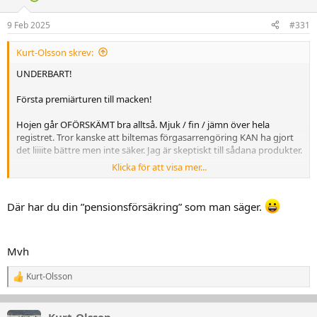
o
n
9 Feb 2025
#331
e
r
Kurt-Olsson skrev:
:
UNDERBART!
Första premiärturen till macken!
Hojen går OFÖRSKÄMT bra alltså. Mjuk / fin / jämn över hela
registret. Tror kanske att biltemas förgasarrengöring KAN ha gjort
det liiiite bättre men inte säker. Jag är skeptiskt till sådana produkter.
Klicka för att visa mer...
Men vilken glädje. Barnen pekar och tittar på "galningen som kör på
vintern". Alla blir glada av att se en motorcykel. Grannarna kommer
Där har du din ”pensionsförsäkring” som man säger.
fram och pratar. Fy fan vad härligt.
Att en gammal Virago kan ge sådan glädje hade jag aldrig trott! =)
Mvh
Den här kommer aldrig att säljas! =)
Kurt-Olsson
R
e
a
k