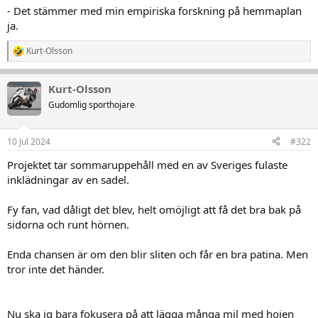
- Det stämmer med min empiriska forskning på hemmaplan
ja.
Kurt-Olsson
R
e
a
Kurt-Olsson
k
t
Gudomlig sporthojare
i
o
n
10 Jul 2024
#322
e
r
Projektet tar sommaruppehåll med en av Sveriges fulaste
:
inklädningar av en sadel.
Fy fan, vad dåligt det blev, helt omöjligt att få det bra bak på
sidorna och runt hörnen.
Enda chansen är om den blir sliten och får en bra patina. Men
tror inte det händer.
Nu ska jg bara fokusera på att lägga många mil med hojen