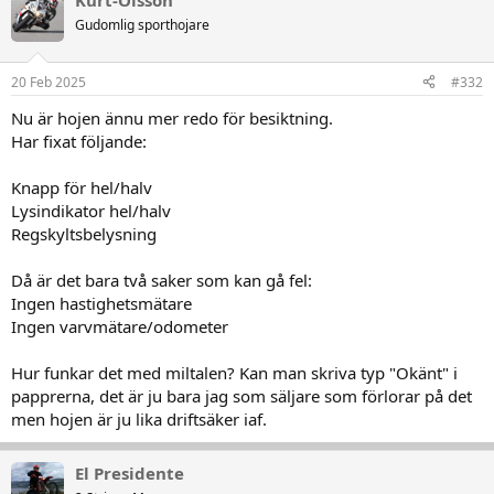
Kurt-Olsson
t
Gudomlig sporthojare
i
o
n
20 Feb 2025
#332
e
r
Nu är hojen ännu mer redo för besiktning.
:
Har fixat följande:
Knapp för hel/halv
Lysindikator hel/halv
Regskyltsbelysning
Då är det bara två saker som kan gå fel:
Ingen hastighetsmätare
Ingen varvmätare/odometer
Hur funkar det med miltalen? Kan man skriva typ "Okänt" i
papprerna, det är ju bara jag som säljare som förlorar på det
men hojen är ju lika driftsäker iaf.
El Presidente