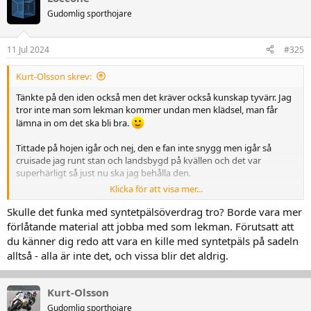
Gudomlig sporthojare
11 Jul 2024
#325
Kurt-Olsson skrev:
Tänkte på den iden också men det kräver också kunskap tyvärr. Jag
tror inte man som lekman kommer undan men klädsel, man får
lämna in om det ska bli bra.
Tittade på hojen igår och nej, den e fan inte snygg men igår så
cruisade jag runt stan och landsbygd på kvällen och det var
superhärligt så just nu ska jag behålla den.
Klicka för att visa mer...
Måste lacka batterihållaren, har fått lära mig att obehandlad plåt
rostar direkt.
Skulle det funka med syntetpälsöverdrag tro? Borde vara mer
förlåtande material att jobba med som lekman. Förutsatt att
Något som Tesla borde vetat innan de tillverkade Cybertrucks
du känner dig redo att vara en kille med syntetpäls på sadeln
alltså - alla är inte det, och vissa blir det aldrig.
Kurt-Olsson
Gudomlig sporthojare