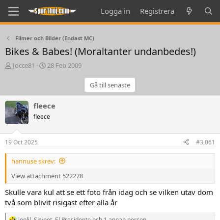
Logga in
Registrera
Filmer och Bilder (Endast MC)
Bikes & Babes! (Moraltanter undanbedes!)
T
S
Jocce81
28 Feb 2009
h
t
r
a
Gå till senaste
e
r
a
t
fleece
d
d
fleece
s
a
t
t
a
e
19 Oct 2025
#3,061
r
t
hannuse skrev:
e
r
View attachment 522278
Skulle vara kul att se ett foto från idag och se vilken utav dom
två som blivit risigast efter alla år
lenlil
,
Skynet
,
El Presidente
och 1 annan person