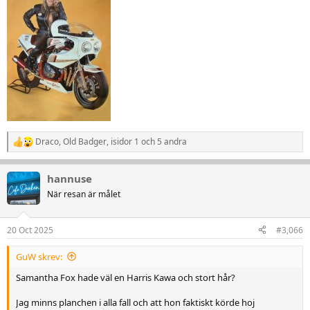
Draco
,
Old Badger
,
isidor 1
och 5 andra
R
e
a
hannuse
k
t
När resan är målet
i
o
n
20 Oct 2025
#3,066
e
r
GuW skrev:
:
Samantha Fox hade väl en Harris Kawa och stort hår?
Jag minns planchen i alla fall och att hon faktiskt körde hoj