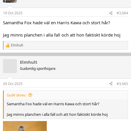
i
o
n
19 Oct 2025
#3,064
e
r
Samantha Fox hade väl en Harris Kawa och stort hår?
:
Jag minns planchen i alla fall och att hon faktiskt körde hoj
Elmhult
R
e
a
k
Elmhult
t
Gudomlig sporthojare
i
o
n
20 Oct 2025
#3,065
e
r
:
GuW skrev:
Samantha Fox hade väl en Harris Kawa och stort hår?
Jag minns planchen i alla fall och att hon faktiskt körde hoj