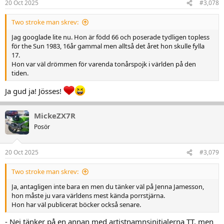
20 Oct 2025
#3,078
Two stroke man skrev:
Jag googlade lite nu. Hon är född 66 och poserade tydligen topless
för the Sun 1983, 16år gammal men alltså det året hon skulle fylla
17.
Hon var väl drömmen för varenda tonårspojk i världen på den
tiden.
Ja gud ja! Jösses!
MickeZX7R
Posör
20 Oct 2025
#3,079
Two stroke man skrev:
Ja, antagligen inte bara en men du tänker väl på Jenna Jamesson,
hon måste ju vara världens mest kända porrstjärna.
Hon har väl publicerat böcker också senare.
- Nej tänker på en annan med artistnamnsinitialerna TT, men