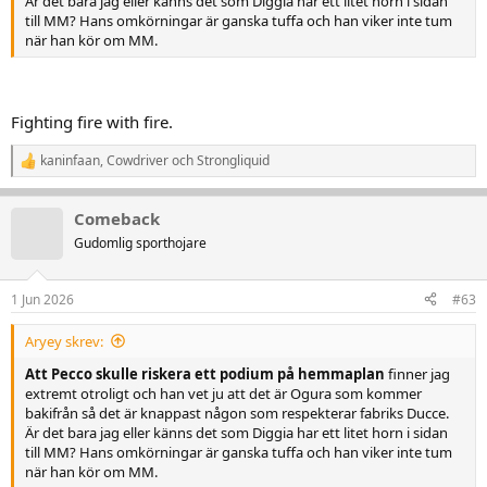
Är det bara jag eller känns det som Diggia har ett litet horn i sidan
till MM? Hans omkörningar är ganska tuffa och han viker inte tum
när han kör om MM.
Fighting fire with fire.
kaninfaan
,
Cowdriver
och
Strongliquid
R
e
a
Comeback
k
t
Gudomlig sporthojare
i
o
n
1 Jun 2026
#63
e
r
Aryey skrev:
:
Att Pecco skulle riskera ett podium på hemmaplan
finner jag
extremt otroligt och han vet ju att det är Ogura som kommer
bakifrån så det är knappast någon som respekterar fabriks Ducce.
Är det bara jag eller känns det som Diggia har ett litet horn i sidan
till MM? Hans omkörningar är ganska tuffa och han viker inte tum
när han kör om MM.