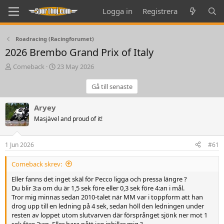
Logga in
Registrera
Roadracing (Racingforumet)
2026 Brembo Grand Prix of Italy
T
S
Comeback
23 May 2026
h
t
r
a
Gå till senaste
e
r
a
t
Aryey
d
d
Masjävel and proud of it!
s
a
t
t
a
e
1 Jun 2026
#61
r
t
Comeback skrev:
e
r
Eller fanns det inget skäl för Pecco ligga och pressa längre ?
Du blir 3:a om du är 1,5 sek före eller 0,3 sek före 4:an i mål.
Tror mig minnas sedan 2010-talet när MM var i toppform att han
drog upp till en ledning på 4 sek, sedan höll den ledningen under
resten av loppet utom slutvarven där försprånget sjönk ner mot 1
sek före 2:an. Eller bara nått jag inbillar mig ?