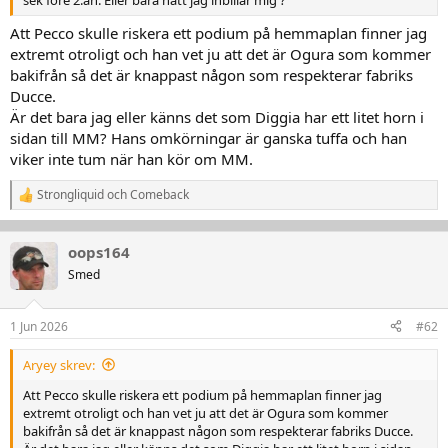
Att Pecco skulle riskera ett podium på hemmaplan finner jag
extremt otroligt och han vet ju att det är Ogura som kommer
bakifrån så det är knappast någon som respekterar fabriks
Ducce.
Är det bara jag eller känns det som Diggia har ett litet horn i
sidan till MM? Hans omkörningar är ganska tuffa och han
viker inte tum när han kör om MM.
Strongliquid
och
Comeback
R
e
a
k
oops164
t
Smed
i
o
n
1 Jun 2026
#62
e
r
:
Aryey skrev:
Att Pecco skulle riskera ett podium på hemmaplan finner jag
extremt otroligt och han vet ju att det är Ogura som kommer
bakifrån så det är knappast någon som respekterar fabriks Ducce.