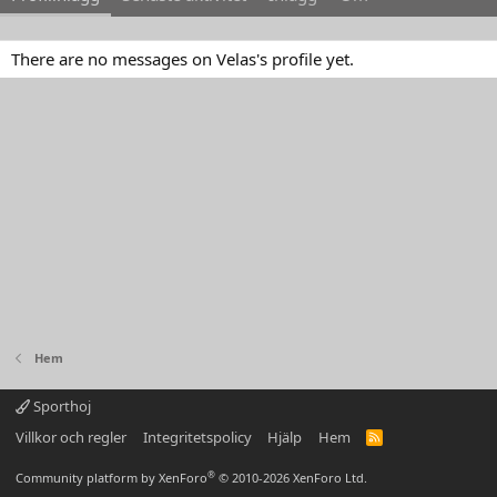
There are no messages on Velas's profile yet.
Hem
Sporthoj
Villkor och regler
Integritetspolicy
Hjälp
Hem
R
S
S
®
Community platform by XenForo
© 2010-2026 XenForo Ltd.